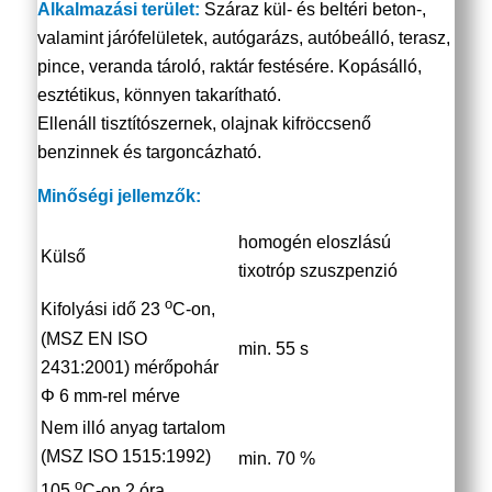
Alkalmazási terület:
Száraz kül- és beltéri beton-,
valamint járófelületek, autógarázs, autóbeálló, terasz,
pince, veranda tároló, raktár festésére. Kopásálló,
esztétikus, könnyen takarítható.
Ellenáll tisztítószernek, olajnak kifröccsenő
benzinnek és targoncázható.
Minőségi jellemzők:
homogén eloszlású
Külső
tixotróp szuszpenzió
o
Kifolyási idő 23
C-on,
(MSZ EN ISO
min. 55 s
2431:2001) mérőpohár
Φ 6 mm-rel mérve
Nem illó anyag tartalom
(MSZ ISO 1515:1992)
min. 70 %
o
105
C-on 2 óra