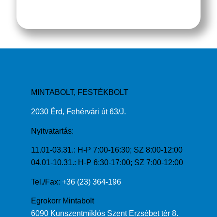
MINTABOLT, FESTÉKBOLT
2030 Érd, Fehérvári út 63/J.
Nyitvatartás:
11.01-03.31.: H-P 7:00-16:30; SZ 8:00-12:00
04.01-10.31.: H-P 6:30-17:00; SZ 7:00-12:00
Tel./Fax:
+36 (23) 364-196
Egrokorr Mintabolt
6090 Kunszentmiklós Szent Erzsébet tér 8.