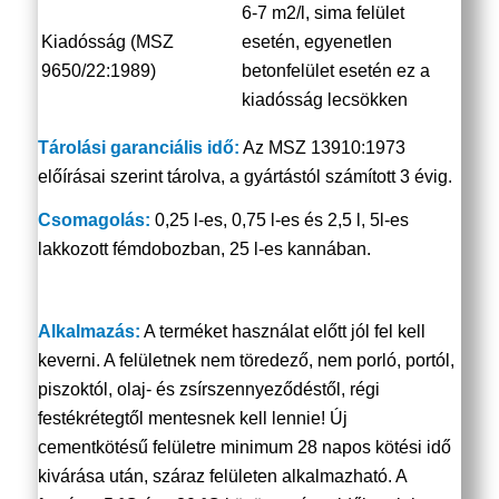
6-7 m2/l, sima felület
Kiadósság (MSZ
esetén, egyenetlen
9650/22:1989)
betonfelület esetén ez a
kiadósság lecsökken
Tárolási garanciális idő:
Az MSZ 13910:1973
előírásai szerint tárolva, a gyártástól számított 3 évig.
Csomagolás:
0,25 l-es, 0,75 l-es és 2,5 l, 5l-es
lakkozott fémdobozban, 25 l-es kannában.
Alkalmazás:
A terméket használat előtt jól fel kell
keverni. A felületnek nem töredező, nem porló, portól,
piszoktól, olaj- és zsírszennyeződéstől, régi
festékrétegtől mentesnek kell lennie! Új
cementkötésű felületre minimum 28 napos kötési idő
kivárása után, száraz felületen alkalmazható. A