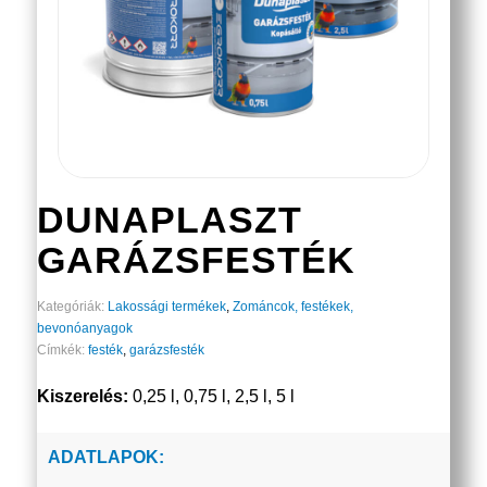
DUNAPLASZT
GARÁZSFESTÉK
Kategóriák:
Lakossági termékek
,
Zománcok, festékek,
bevonóanyagok
Címkék:
festék
,
garázsfesték
Kiszerelés:
0,25 l, 0,75 l, 2,5 l, 5 l
ADATLAPOK: