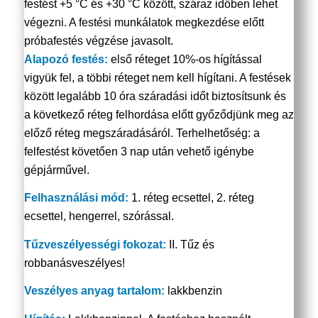
festést +5 °C és +30 °C között, száraz időben lehet
végezni. A festési munkálatok megkezdése előtt
próbafestés végzése javasolt.
Alapozó festés:
első réteget 10%-os hígítással
vigyük fel, a többi réteget nem kell hígítani. A festések
között legalább 10 óra száradási időt biztosítsunk és
a következő réteg felhordása előtt győződjünk meg az
előző réteg megszáradásáról. Terhelhetőség: a
felfestést követően 3 nap után vehető igénybe
gépjárművel.
Felhasználási mód:
1. réteg ecsettel, 2. réteg
ecsettel, hengerrel, szórással.
Tűzveszélyességi fokozat:
II. Tűz és
robbanásveszélyes!
Veszélyes anyag tartalom:
lakkbenzin