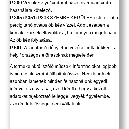
P 280
Védőkesztyű/ védőruha/szemvédő/arcvédő
használata kötelező.
P 305+P351+
P338 SZEMBE KERÜLÉS estén: Több
percig tartó óvatos öblítés vízzel. Adott esetben a
kontaktlencsék eltávolítása, ha könnyen megoldható.
Az öblítés folytatása.
P 501-
A tartalom/edény elhelyezése hulladékként: a
helyi/ országos előírásoknak megfelelően.
A termékeinkről szóló műszaki információkat legjobb
ismereteink szerint állítottuk össze. Nem lehetnek
azonban ismertek minden felhasználónk egyedi
igényei és elvárásai, ezért kérjük, hogy a közölt
adatokat tájékoztató jelleggel vegyék figyelembe,
azokért felelősséget nem vállalunk.