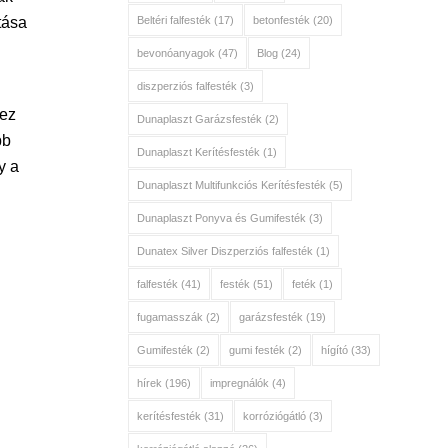
Beltéri falfesték
(17)
betonfesték
(20)
tása
bevonóanyagok
(47)
Blog
(24)
diszperziós falfesték
(3)
hez
Dunaplaszt Garázsfesték
(2)
bb
Dunaplaszt Kerítésfesték
(1)
y a
Dunaplaszt Multifunkciós Kerítésfesték
(5)
Dunaplaszt Ponyva és Gumifesték
(3)
Dunatex Silver Diszperziós falfesték
(1)
falfesték
(41)
festék
(51)
feték
(1)
fugamasszák
(2)
garázsfesték
(19)
Gumifesték
(2)
gumi festék
(2)
hígító
(33)
hírek
(196)
impregnálók
(4)
kerítésfesték
(31)
korróziógátló
(3)