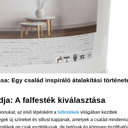
ása: Egy család inspiráló átalakítási történet
dja: A
falfesték
kiválasztása
tthonukat, az első lépésként a
falfestékek
világában kezdtek
ségek új színeket és stílust kapjanak, amelyek a család mindenn
festékek ne csak esztétikusak, de tartósak és könnyen tisztítható