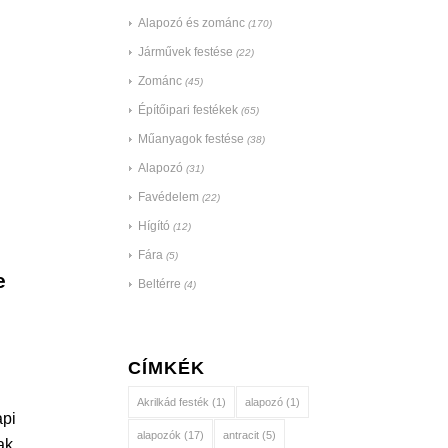
Alapozó és zománc
(170)
Járművek festése
(22)
Zománc
(45)
Építőipari festékek
(65)
Műanyagok festése
(38)
Alapozó
(31)
Favédelem
(22)
Hígító
(12)
Fára
(5)
e
Beltérre
(4)
CÍMKÉK
Akrilkád festék
(1)
alapozó
(1)
api
alapozók
(17)
antracit
(5)
ak