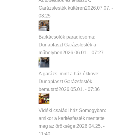
Autóbeállók és teraszok:
Garázsfesték kültéren
2026.07.07. -
08:25
Barkácsolók paradicsoma:
Dunaplaszt Garázsfesték a
műhelyben
2026.06.01. - 07:27
A garázs, mint a ház ékköve:
Dunaplaszt Garázsfesték
bemutató
2026.05.01. - 07:36
Vidéki családi ház Somogyban:
amikor a kerítésfesték mentette
meg az örökséget
2026.04.25. -
11:40