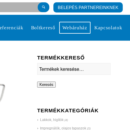
BELEPÉS PARTNEREINKNEK
eferenciák
Boltkereső
Webáruház
Kapcsolatok
TERMÉKKERESŐ
Keresés
TERMÉKKATEGÓRIÁK
Lakkok, higítók
(4)
Impregnálók, olajos tapaszok
(3)