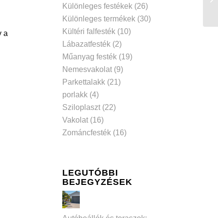
Különleges festékek
(26)
Különleges termékek
(30)
Kültéri falfesték
(10)
y a
Lábazatfesték
(2)
Műanyag festék
(19)
Nemesvakolat
(9)
Parkettalakk
(21)
porlakk
(4)
Sziloplaszt
(22)
Vakolat
(16)
Zománcfesték
(16)
LEGUTÓBBI
BEJEGYZÉSEK