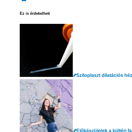
Ez is érdekelheti
Sziloplaszt dilatációs hé
Előkészületek a kültéri f