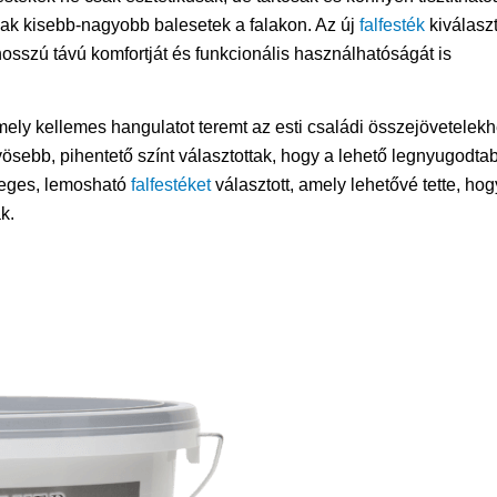
lnak kisebb-nagyobb balesetek a falakon. Az új
falfesték
kiválasz
sszú távú komfortját és funkcionális használhatóságát is
mely kellemes hangulatot teremt az esti családi összejövetelek
ösebb, pihentető színt választottak, hogy a lehető legnyugodta
nleges, lemosható
falfestéket
választott, amely lehetővé tette, hog
k.