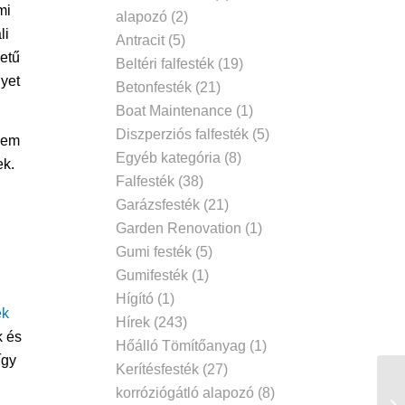
mi
alapozó
(2)
li
Antracit
(5)
letű
Beltéri falfesték
(19)
lyet
Betonfesték
(21)
Boat Maintenance
(1)
Diszperziós falfesték
(5)
nem
Egyéb kategória
(8)
ek.
Falfesték
(38)
Garázsfesték
(21)
Garden Renovation
(1)
Gumi festék
(5)
Gumifesték
(1)
Hígító
(1)
ek
Hírek
(243)
k és
Hőálló Tömítőanyag
(1)
így
Kerítésfesték
(27)
korróziógátló alapozó
(8)