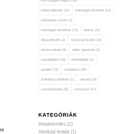
korróziógátló alapzó
(26)
kültéri falfesték
(11)
különleges festékek
(14)
különleges színek
(2)
különleges termékek
(14)
lakkok
(31)
lábazatfesték
(2)
műanyag festék
(19)
nemesvakolat
(9)
olajos tapaszok
(2)
parkettalakk
(20)
Parlettalakk
(1)
porlakk
(12)
sziloplaszt
(26)
Sziloplaszt ablakok
(1)
vakolat
(18)
zománcfesték
(16)
zománcok
(47)
KATEGÓRIÁK
Ablaktömítés
(2)
es
Akrilkád festék
(1)