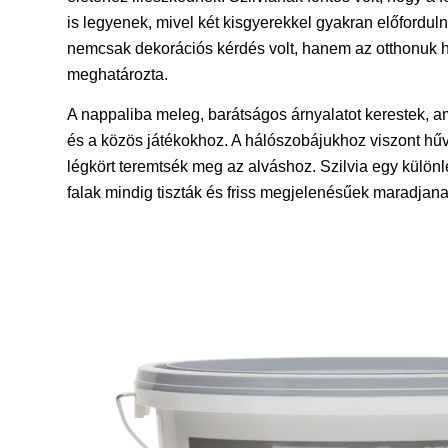
is legyenek, mivel két kisgyerekkel gyakran előfordu
nemcsak dekorációs kérdés volt, hanem az otthonuk ho
meghatározta.
A nappaliba meleg, barátságos árnyalatot kerestek, a
és a közös játékokhoz. A hálószobájukhoz viszont hűv
légkört teremtsék meg az alváshoz. Szilvia egy külö
falak mindig tiszták és friss megjelenésűek maradjana