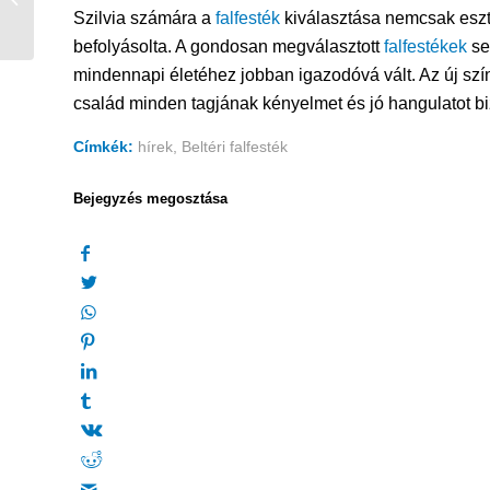
szigeteljük hatékonyan
Szilvia számára a
falfesték
kiválasztása nemcsak eszté
a rések és...
befolyásolta. A gondosan megválasztott
falfestékek
se
mindennapi életéhez jobban igazodóvá vált. Az új szín
család minden tagjának kényelmet és jó hangulatot bi
Címkék:
hírek
,
Beltéri falfesték
Bejegyzés megosztása