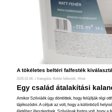
A tökéletes beltéri falfesték kiválaszt
/
2025.01.06.
Kategória:
Beltéri falfesték
,
Hírek
Egy család átalakítási kalan
Amikor Szilviáék úgy döntöttek, hogy felújítják régi o
tájékozódni. A céljuk az volt, hogy a különböző helyi
életéhez illeszkednek. Szilviának fontos volt, hogy a 