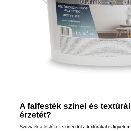
A
falfesték
színei és textúrá
érzetét?
Szilviáék a festékek színén túl a textúrákat is figyele