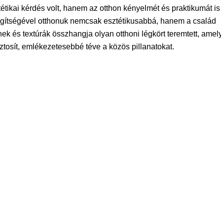
tikai kérdés volt, hanem az otthon kényelmét és praktikumát is
gítségével otthonuk nemcsak esztétikusabbá, hanem a család
ek és textúrák összhangja olyan otthoni légkört teremtett, amel
ztosít, emlékezetesebbé téve a közös pillanatokat.