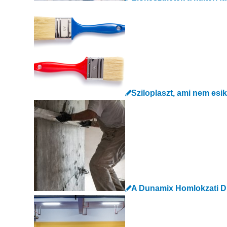
Sziloplaszt, ami nem esi
A Dunamix Homlokzati Dí