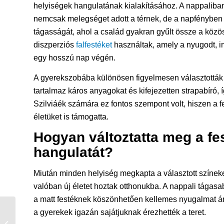
helyiségek hangulatának kialakításához. A nappaliba
nemcsak melegséget adott a térnek, de a napfényben is
tágasságát, ahol a család gyakran gyűlt össze a közös
diszperziós
falfestéket
használtak, amely a nyugodt, in
egy hosszú nap végén.
A gyerekszobába különösen figyelmesen választották 
tartalmaz káros anyagokat és kifejezetten strapabíró,
Szilviáék számára ez fontos szempont volt, hiszen a
életüket is támogatta.
Hogyan változtatta meg a fe
hangulatát?
Miután minden helyiség megkapta a választott színeke
valóban új életet hoztak otthonukba. A nappali tágasa
a matt festéknek köszönhetően kellemes nyugalmat áras
Sziloplaszt használata
a gyerekek igazán sajátjuknak érezhették a teret.
otthon: Hogyan