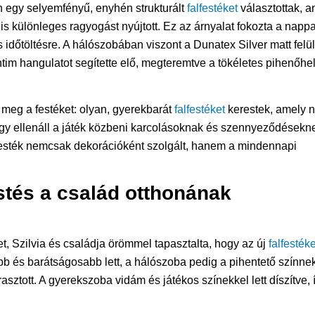
n egy selyemfényű, enyhén strukturált
falfestéket
választottak, a
 különleges ragyogást nyújtott. Ez az árnyalat fokozta a nappa
 időtöltésre. A hálószobában viszont a Dunatex Silver matt felü
tim hangulatot segítette elő, megteremtve a tökéletes pihenőhe
meg a festéket: olyan, gyerekbarát
falfestéket
kerestek, amely 
 így ellenáll a játék közbeni karcolásoknak és szennyeződésekn
 festék nemcsak dekorációként szolgált, hanem a mindennapi
stés a család otthonának
t, Szilvia és családja örömmel tapasztalta, hogy az új
falfesték
bb és barátságosabb lett, a hálószoba pedig a pihentető színne
ztott. A gyerekszoba vidám és játékos színekkel lett díszítve, 