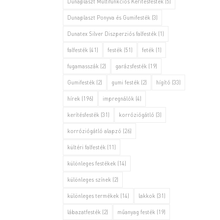
Dunaplaszt Multifunkciós Kerítésfesték
(5)
Dunaplaszt Ponyva és Gumifesték
(3)
Dunatex Silver Diszperziós falfesték
(1)
falfesték
(41)
festék
(51)
feték
(1)
fugamasszák
(2)
garázsfesték
(19)
Gumifesték
(2)
gumi festék
(2)
hígító
(33)
hírek
(196)
impregnálók
(4)
kerítésfesték
(31)
korróziógátló
(3)
korróziógátló alapzó
(26)
kültéri falfesték
(11)
különleges festékek
(14)
különleges színek
(2)
különleges termékek
(14)
lakkok
(31)
lábazatfesték
(2)
műanyag festék
(19)