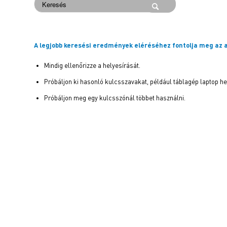
A legjobb keresési eredmények eléréséhez fontolja meg az a
Mindig ellenőrizze a helyesírását.
Próbáljon ki hasonló kulcsszavakat, például táblagép laptop hel
Próbáljon meg egy kulcsszónál többet használni.