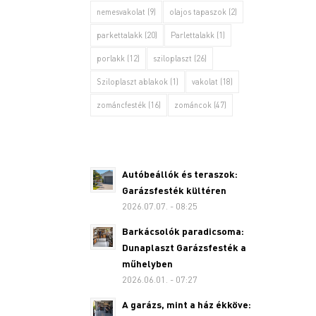
nemesvakolat
(9)
olajos tapaszok
(2)
parkettalakk
(20)
Parlettalakk
(1)
porlakk
(12)
sziloplaszt
(26)
Sziloplaszt ablakok
(1)
vakolat
(18)
zománcfesték
(16)
zománcok
(47)
Autóbeállók és teraszok:
Garázsfesték kültéren
2026.07.07. - 08:25
Barkácsolók paradicsoma:
Dunaplaszt Garázsfesték a
műhelyben
2026.06.01. - 07:27
A garázs, mint a ház ékköve: