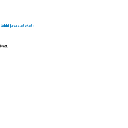
lábbi javaslatokat:
yett.