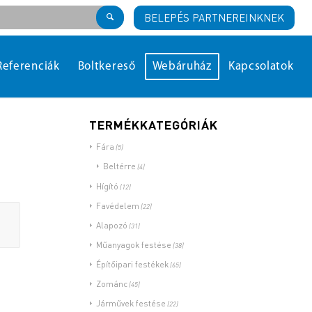
BELEPÉS PARTNEREINKNEK
Referenciák
Boltkereső
Webáruház
Kapcsolatok
TERMÉKKATEGÓRIÁK
Fára
(5)
Beltérre
(4)
Hígító
(12)
Favédelem
(22)
Alapozó
(31)
Műanyagok festése
(38)
Építőipari festékek
(65)
Zománc
(45)
Járművek festése
(22)