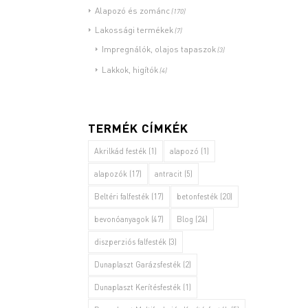
Alapozó és zománc
(170)
Lakossági termékek
(7)
Impregnálók, olajos tapaszok
(3)
Lakkok, higítók
(4)
TERMÉK CÍMKÉK
Akrilkád festék
(1)
alapozó
(1)
alapozók
(17)
antracit
(5)
Beltéri falfesték
(17)
betonfesték
(20)
bevonóanyagok
(47)
Blog
(24)
diszperziós falfesték
(3)
Dunaplaszt Garázsfesték
(2)
Dunaplaszt Kerítésfesték
(1)