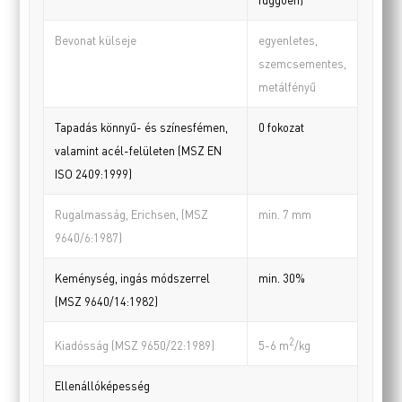
Bevonat külseje
egyenletes,
szemcsementes,
metálfényű
Tapadás könnyű- és színesfémen,
0 fokozat
valamint acél-felületen (MSZ EN
ISO 2409:1999)
Rugalmasság, Erichsen, (MSZ
min. 7 mm
9640/6:1987)
Keménység, ingás módszerrel
min. 30%
(MSZ 9640/14:1982)
2
Kiadósság (MSZ 9650/22:1989)
5-6 m
/kg
Ellenállóképesség