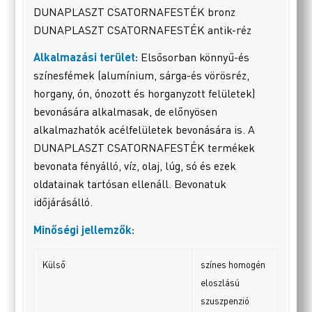
DUNAPLASZT CSATORNAFESTÉK bronz
DUNAPLASZT CSATORNAFESTÉK antik-réz
Alkalmazási terület:
Elsősorban könnyű-és
színesfémek (alumínium, sárga-és vörösréz,
horgany, ón, ónozott és horganyzott felületek)
bevonására alkalmasak, de előnyösen
alkalmazhatók acélfelületek bevonására is. A
DUNAPLASZT CSATORNAFESTÉK termékek
bevonata fényálló, víz, olaj, lúg, só és ezek
oldatainak tartósan ellenáll. Bevonatuk
időjárásálló.
Minőségi jellemzők:
Külső
színes homogén
eloszlású
szuszpenzió