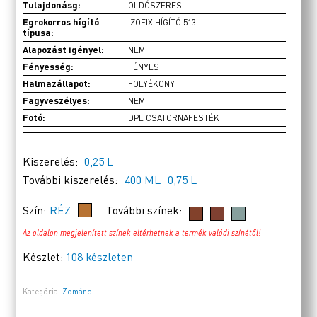
Tulajdonásg:
OLDÓSZERES
Egrokorros hígító
IZOFIX HÍGÍTÓ 513
típusa:
Alapozást igényel:
NEM
Fényesség:
FÉNYES
Halmazállapot:
FOLYÉKONY
Fagyveszélyes:
NEM
Fotó:
DPL CSATORNAFESTÉK
Kiszerelés:
0,25 L
További kiszerelés:
400 ML
0,75 L
Szín:
RÉZ
További színek:
Az oldalon megjelenített színek eltérhetnek a termék valódi színétől!
Készlet:
108 készleten
Kategória:
Zománc