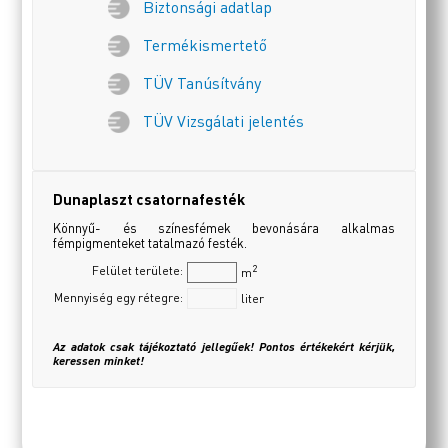
Biztonsági adatlap
Termékismertető
TÜV Tanúsítvány
TÜV Vizsgálati jelentés
Dunaplaszt csatornafesték
Könnyű- és színesfémek bevonására alkalmas
fémpigmenteket tatalmazó festék.
2
Felület területe:
m
Mennyiség egy rétegre:
liter
Az adatok csak tájékoztató jellegűek! Pontos értékekért kérjük,
keressen minket!