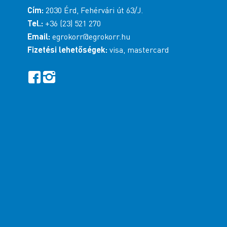
Cím:
2030 Érd, Fehérvári út 63/J.
Tel.:
+36 (23) 521 270
Email:
egrokorr@egrokorr.hu
Fizetési lehetőségek:
visa, mastercard