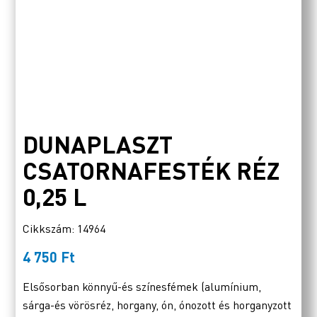
DUNAPLASZT
CSATORNAFESTÉK RÉZ
0,25 L
Cikkszám: 14964
4 750
Ft
Elsősorban könnyű-és színesfémek (alumínium,
sárga-és vörösréz, horgany, ón, ónozott és horganyzott