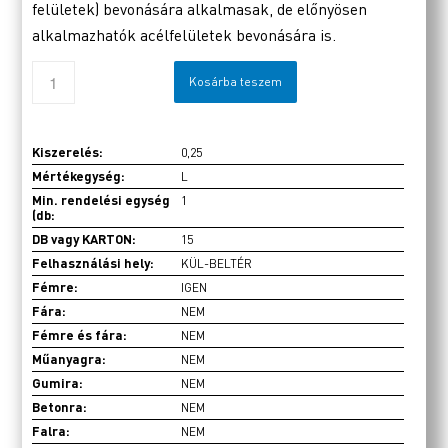
felületek) bevonására alkalmasak, de előnyösen
alkalmazhatók acélfelületek bevonására is.
Kosárba teszem
Kiszerelés:
0,25
Mértékegység:
L
Min. rendelési egység
1
(db:
DB vagy KARTON:
15
Felhasználási hely:
KÜL-BELTÉR
Fémre:
IGEN
Fára:
NEM
Fémre és fára:
NEM
Műanyagra:
NEM
Gumira:
NEM
Betonra:
NEM
Falra:
NEM