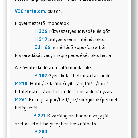
VOC tartalom:
500 g/l
Figyelmeztető mondatok:
H 226
Tűzveszélyes folyadék és gőz.
H 319
Súlyos szemirritációt okoz.
EUH 66
Ismétlődő expozíció a bőr
kiszáradását vagy megrepedezését okozhatja.
A z óvintézkedésre utaló mondatok:
P 102
Gyerekektől elzárva tartandó.
P 210
Hőtől/szikrától/nyílt lángtól/…/forró
felületektől távol tartandó. Tilos a dohányzás
.
P 261
Kerülje a por/füst/gáz/köd/gőzök/permet
belégzését.
P 271
Kizárólag szabadban vagy jól
szellőztetett helyiségben használható.
P 280