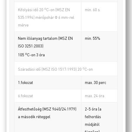
o
min. 60 s
Kifolyási idő 20
C-on (MSZ EN
535:1994) mérőpohár Φ 6 mm-rel
mérve
Nem illóanyag tartalom (MSZ EN
min. 55%
ISO 3251:2003)
o
105
C-on 3 óra
o
Száradási idő (MSZ ISO 1517:1993) 20
C-on
1.fokozat
max. 30 perc
6.fokozat
max. 24 óra
Átfesthetőség (MSZ 9640/24:1979)
2-5 óra (a
a második réteggel
felhordás
módjától
függően)