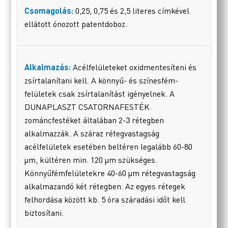
Csomagolás:
0,25, 0,75 és 2,5 literes címkével
ellátott ónozott patentdoboz.
Alkalmazás:
Acélfelületeket oxidmentesíteni és
zsírtalanítani kell. A könnyű- és színesfém-
felületek csak zsírtalanítást igényelnek. A
DUNAPLASZT CSATORNAFESTÉK
zománcfestéket általában 2-3 rétegben
alkalmazzák. A száraz rétegvastagság
acélfelületek esetében beltéren legalább 60-80
µm, kültéren min. 120 µm szükséges.
Könnyűfémfelületekre 40-60 µm rétegvastagság
alkalmazandó két rétegben. Az egyes rétegek
felhordása között kb. 5 óra száradási időt kell
biztosítani.