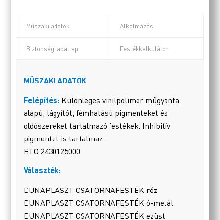
Műszaki adatok
Alkalmazás
Biztonsági adatlap
Festékkalkulátor
MŰSZAKI ADATOK
Felépítés:
Különleges vinilpolimer műgyanta
alapú, lágyítót, fémhatású pigmenteket és
oldószereket tartalmazó festékek. Inhibitív
pigmentet is tartalmaz.
BTO 2430125000
Választék:
DUNAPLASZT CSATORNAFESTÉK réz
DUNAPLASZT CSATORNAFESTÉK ó-metál
DUNAPLASZT CSATORNAFESTÉK ezüst