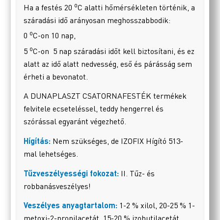
o
Ha a festés 20
C alatti hőmérsékleten történik, a
száradási idő arányosan meghosszabbodik:
o
0
C-on 10 nap,
o
5
C-on 5 nap száradási időt kell biztosítani, és ez
alatt az idő alatt nedvesség, eső és párásság sem
érheti a bevonatot.
A DUNAPLASZT CSATORNAFESTÉK termékek
felvitele ecseteléssel, teddy hengerrel és
szórással egyaránt végezhető.
Hígítás:
Nem szükséges, de IZOFIX Hígító 513-
mal lehetséges.
Tűzveszélyességi fokozat:
II. Tűz- és
robbanásveszélyes!
Veszélyes anyagtartalom:
1-2 % xilol, 20-25 % 1-
metoxi-2-propilacetát, 15-20 % izobutilacetát.