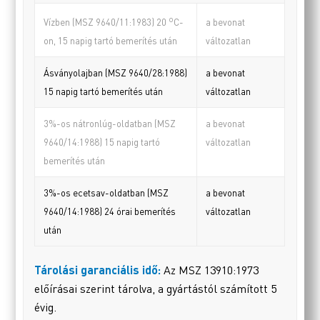
o
a bevonat
Vízben (MSZ 9640/11:1983) 20
C-
változatlan
on, 15 napig tartó bemerítés után
Ásványolajban (MSZ 9640/28:1988)
a bevonat
15 napig tartó bemerítés után
változatlan
3%-os nátronlúg-oldatban (MSZ
a bevonat
9640/14:1988) 15 napig tartó
változatlan
bemerítés után
3%-os ecetsav-oldatban (MSZ
a bevonat
9640/14:1988) 24 órai bemerítés
változatlan
után
Tárolási garanciális idő:
Az MSZ 13910:1973
előírásai szerint tárolva, a gyártástól számított 5
évig.