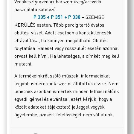
Védőkesztyű/védőruha/szemüveg/arcvédő
használata kötelező.
P 305 + P 351 + P 338
– SZEMBE
KERÜLÉS esetén: Több percig tartó óvatos
öblítés vízzel. Adott esetben a kontaktlencsék
eltávolítása, ha könnyen megoldható. Öblítés
folytatása. Baleset vagy rosszullét esetén azonnal
orvost kell hívni. Ha lehetséges, a címkét meg kell
mutatni.
A termékeinkről szóló műszaki információkat
legjobb ismereteink szerint állítottuk össze. Nem
lehetnek azonban ismertek minden felhasználónk
egyedi igényei és elvárásai, ezért kérjük, hogy a
közölt adatokat tájékoztató jelleggel vegyék
figyelembe, azokért felelősséget nem vállalunk.