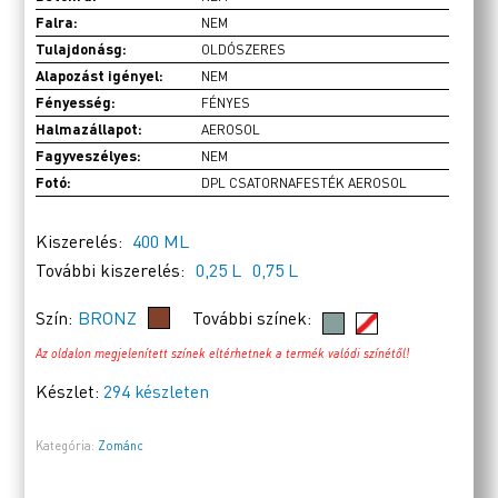
Falra:
NEM
Tulajdonásg:
OLDÓSZERES
Alapozást igényel:
NEM
Fényesség:
FÉNYES
Halmazállapot:
AEROSOL
Fagyveszélyes:
NEM
Fotó:
DPL CSATORNAFESTÉK AEROSOL
Kiszerelés:
400 ML
További kiszerelés:
0,25 L
0,75 L
Szín:
BRONZ
További színek:
Az oldalon megjelenített színek eltérhetnek a termék valódi színétől!
Készlet:
294 készleten
Kategória:
Zománc