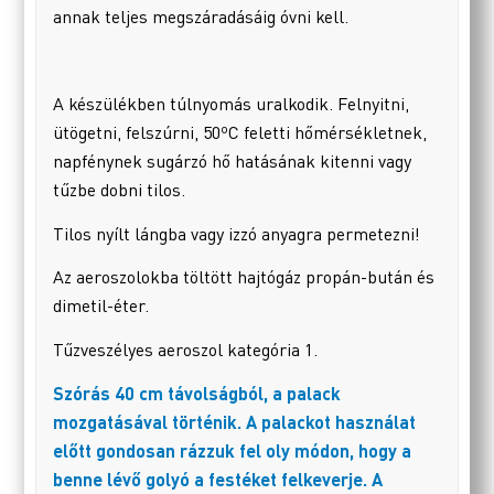
annak teljes megszáradásáig óvni kell.
A készülékben túlnyomás uralkodik. Felnyitni,
ütögetni, felszúrni, 50ºC feletti hőmérsékletnek,
napfénynek sugárzó hő hatásának kitenni vagy
tűzbe dobni tilos.
Tilos nyílt lángba vagy izzó anyagra permetezni!
Az aeroszolokba töltött hajtógáz propán-bután és
dimetil-éter.
Tűzveszélyes aeroszol kategória 1.
Szórás 40 cm távolságból, a palack
mozgatásával történik. A palackot használat
előtt gondosan rázzuk fel oly módon, hogy a
benne lévő golyó a festéket felkeverje. A