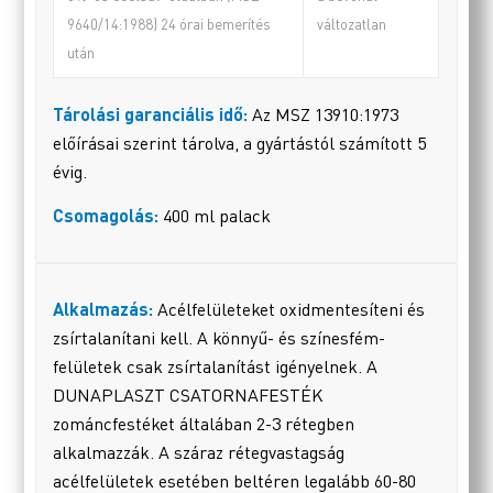
9640/14:1988) 24 órai bemerítés
változatlan
után
Tárolási garanciális idő:
Az MSZ 13910:1973
előírásai szerint tárolva, a gyártástól számított 5
évig.
Csomagolás:
400 ml palack
Alkalmazás:
Acélfelületeket oxidmentesíteni és
zsírtalanítani kell. A könnyű- és színesfém-
felületek csak zsírtalanítást igényelnek. A
DUNAPLASZT CSATORNAFESTÉK
zománcfestéket általában 2-3 rétegben
alkalmazzák. A száraz rétegvastagság
acélfelületek esetében beltéren legalább 60-80