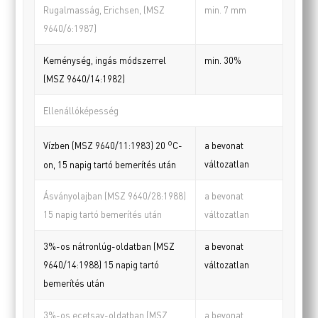
Rugalmasság, Erichsen, (MSZ
min. 7 mm
9640/6:1987)
Keménység, ingás módszerrel
min. 30%
(MSZ 9640/14:1982)
Ellenállóképesség
o
a bevonat
Vízben (MSZ 9640/11:1983) 20
C-
változatlan
on, 15 napig tartó bemerítés után
Ásványolajban (MSZ 9640/28:1988)
a bevonat
15 napig tartó bemerítés után
változatlan
3%-os nátronlúg-oldatban (MSZ
a bevonat
9640/14:1988) 15 napig tartó
változatlan
bemerítés után
3%-os ecetsav-oldatban (MSZ
a bevonat