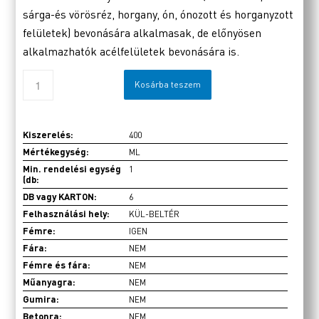
sárga-és vörösréz, horgany, ón, ónozott és horganyzott
felületek) bevonására alkalmasak, de előnyösen
alkalmazhatók acélfelületek bevonására is.
Kosárba teszem
Kiszerelés:
400
Mértékegység:
ML
Min. rendelési egység
1
(db:
DB vagy KARTON:
6
Felhasználási hely:
KÜL-BELTÉR
Fémre:
IGEN
Fára:
NEM
Fémre és fára:
NEM
Műanyagra:
NEM
Gumira:
NEM
Betonra:
NEM