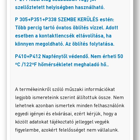
szellőztetett helyiségben használható.
P 305+P351+P338 SZEMBE KERÜLÉS estén:
Több percig tartó óvatos öblítés vízzel. Adott
esetben a kontaktlencsék eltávolítása, ha
könnyen megoldható. Az öblítés folytatása.
P410+P412 Napfénytől védendő. Nem érheti 50
ºC /122ºF hőmérsékletet meghaladó hő..
A termékeinkről szóló műszaki információkat
legjobb ismereteink szerint állítottuk össze. Nem
lehetnek azonban ismertek minden felhasználónk
egyedi igényei és elvárásai, ezért kérjük, hogy a
közölt adatokat tájékoztató jelleggel vegyék
figyelembe, azokért felelősséget nem vállalunk.