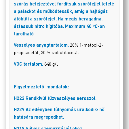
szórás befejeztével fordítsuk szórófejjel lefelé
a palackot és működtessük, amíg a hajtógáz
átöblíti a szórófejet. Ha mégis beragadna,
áztassuk nitro hígítóba. Maximum 40 ºC-on
tárolható
Veszélyes anyagtartalom:
20% 1-metoxi-2-
propilacetát, 30 % izobutilacetát.
VOC tartalom:
840 g/l
Figyelmeztető mondatok:
H222 Rendkívül tűzveszélyes aeroszol.
H229 Az edényben túlnyomás uralkodik: hő
hatására megrepedhet.
H319 Súlyos szemirritációt okoz.