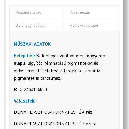
Műszaki adatok
Alkalmazás
Biztonsági adatlap
Festékkalkulátor
MŰSZAKI ADATOK
Felépítés:
Különleges vinilpolimer műgyanta
alapú, lágyítót, fémhatású pigmenteket és
oldószereket tartalmazó festékek. Inhibitív
pigmentet is tartalmaz.
BTO 2430125000
Választék:
DUNAPLASZT CSATORNAFESTÉK réz
DUNAPLASZT CSATORNAFESTÉK ezüst