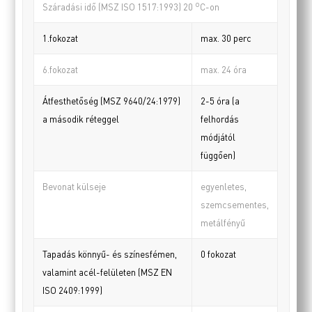
o
Száradási idő (MSZ ISO 1517:1993) 20
C-on
1.fokozat
max. 30 perc
6.fokozat
max. 24 óra
Átfesthetőség (MSZ 9640/24:1979)
2-5 óra (a
a második réteggel
felhordás
módjától
függően)
Bevonat külseje
egyenletes,
szemcsementes,
metálfényű
Tapadás könnyű- és színesfémen,
0 fokozat
valamint acél-felületen (MSZ EN
ISO 2409:1999)