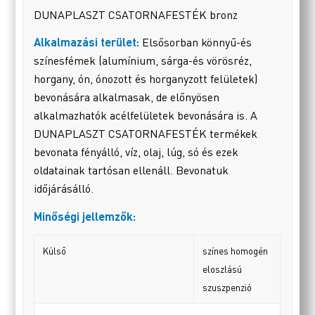
DUNAPLASZT CSATORNAFESTÉK bronz
Alkalmazási terület:
Elsősorban könnyű-és
színesfémek (alumínium, sárga-és vörösréz,
horgany, ón, ónozott és horganyzott felületek)
bevonására alkalmasak, de előnyösen
alkalmazhatók acélfelületek bevonására is. A
DUNAPLASZT CSATORNAFESTÉK termékek
bevonata fényálló, víz, olaj, lúg, só és ezek
oldatainak tartósan ellenáll. Bevonatuk
időjárásálló.
Minőségi jellemzők:
Külső
színes homogén
eloszlású
szuszpenzió