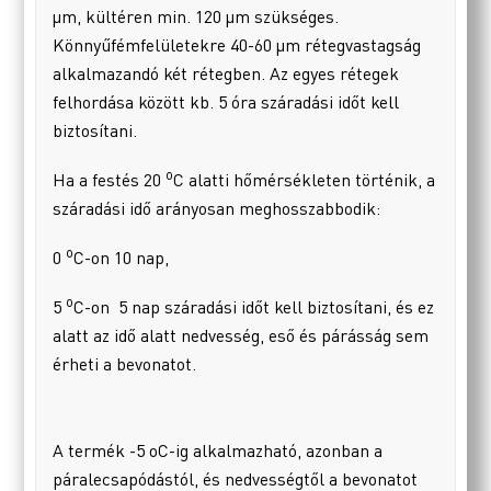
µm, kültéren min. 120 µm szükséges.
Könnyűfémfelületekre 40-60 µm rétegvastagság
alkalmazandó két rétegben. Az egyes rétegek
felhordása között kb. 5 óra száradási időt kell
biztosítani.
o
Ha a festés 20
C alatti hőmérsékleten történik, a
száradási idő arányosan meghosszabbodik:
o
0
C-on 10 nap,
o
5
C-on 5 nap száradási időt kell biztosítani, és ez
alatt az idő alatt nedvesség, eső és párásság sem
érheti a bevonatot.
A termék -5 oC-ig alkalmazható, azonban a
páralecsapódástól, és nedvességtől a bevonatot