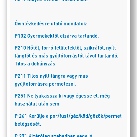
Óvintézkedésre utaló mondatok:
P102 Gyermekektől elzárva tartandó.
P210 Hőtől, forró felületektől, szikrától, nyílt
lángtól és más gyújtóforrástól távol tartandó.
Tilos a dohányzás.
P211 Tilos nyílt lángra vagy más
gyújtóforrásra permetezni.
P251 Ne lyukassza ki vagy égesse el, még
használat után sem
P 261 Kerülje a por/füst/gáz/köd/gőzök/permet
belégzését.
P 271 Kizárólag szabadban vagy jól