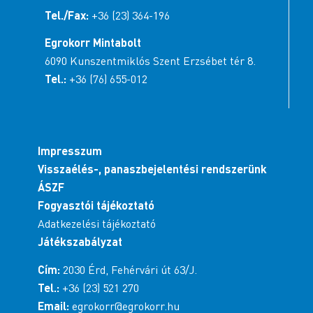
Tel./Fax:
+36 (23) 364-196
Egrokorr Mintabolt
6090 Kunszentmiklós Szent Erzsébet tér 8.
Tel.:
+36 (76) 655-012
Impresszum
Visszaélés-, panaszbejelentési rendszerünk
ÁSZF
Fogyasztói tájékoztató
Adatkezelési tájékoztató
Játékszabályzat
Cím:
2030 Érd, Fehérvári út 63/J.
Tel.:
+36 (23) 521 270
Email:
egrokorr@egrokorr.hu