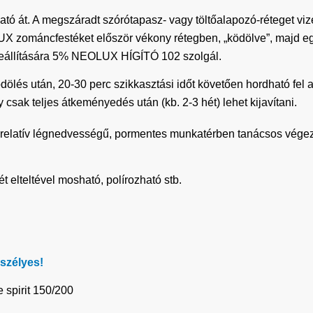
tó át. A megszáradt szórótapasz- vagy töltőalapozó-réteget vizes
LUX zománcfestéket először vékony rétegben, „ködölve”, majd egy
eállítására 5% NEOLUX HÍGÍTÓ 102 szolgál.
dölés után, 20-30 perc szikkasztási időt követően hordható fel 
 csak teljes átkeményedés után (kb. 2-3 hét) lehet kijavítani.
relatív légnedvességű, pormentes munkatérben tanácsos vége
ét elteltével mosható, polírozható stb.
szélyes!
 spirit 150/200