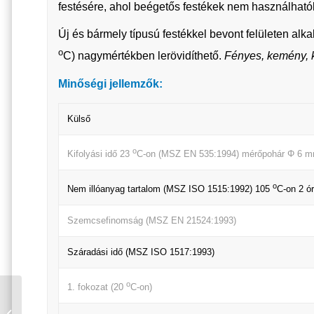
festésére, ahol beégetős festékek nem használható
Új és bármely típusú festékkel bevont felületen a
o
C) nagymértékben lerövidíthető.
Fényes, kemény, k
Minőségi jellemzők:
Külső
o
Kifolyási idő 23
C-on (MSZ EN 535:1994) mérőpohár Φ 6 m
o
Nem illóanyag tartalom (MSZ ISO 1515:1992) 105
C-on 2 ó
Szemcsefinomság (MSZ EN 21524:1993)
Száradási idő (MSZ ISO 1517:1993)
o
1. fokozat (20
C-on)
NEOLUX BRILL