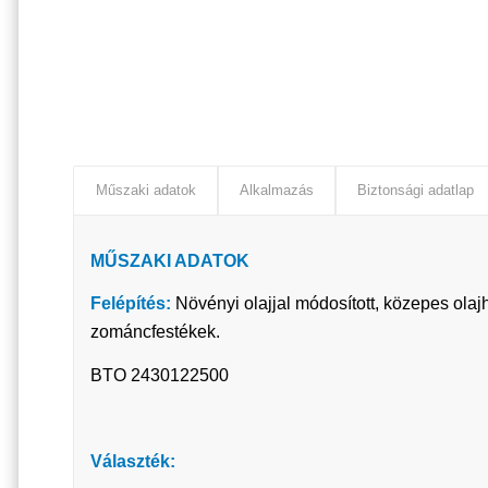
Műszaki adatok
Alkalmazás
Biztonsági adatlap
MŰSZAKI ADATOK
Felépítés:
Növényi olajjal módosított, közepes ola
zománcfestékek.
BTO 2430122500
Választék: