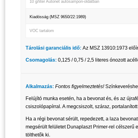
10 g/liter Autonet autósampon-oldatban
Kiadósság (MSZ 9650/22:1989)
VOC tartalom
Tárolási garanciális idő:
Az MSZ 13910:1973 előírás
Csomagolás:
0,125 / 0,75 / 2,5 literes ónozott a
Alkalmazás:
Fontos figyelmeztetés!
Színkeveréshez
Felújító munka esetén, ha a bevonat és, és az újraf
csiszolópapírral. A megcsiszolt, száraz, portalaníto
Ha a régi bevonat sérült, repedezett, a laza bevonatr
megsérült felületet Dunaplaszt Primer-rel célszerű
tölthetők ki.