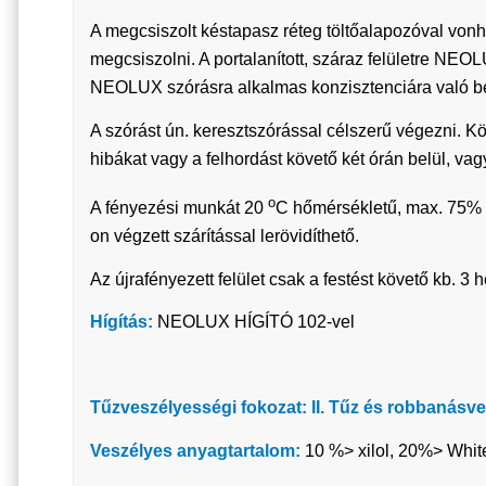
A megcsiszolt késtapasz réteg töltőalapozóval vonha
megcsiszolni. A portalanított, száraz felületre NEO
NEOLUX szórásra alkalmas konzisztenciára való b
A szórást ún. keresztszórással célszerű végezni. Kö
hibákat vagy a felhordást követő két órán belül, vagy
o
A fényezési munkát 20
C hőmérsékletű, max. 75% 
on végzett szárítással lerövidíthető.
Az újrafényezett felület csak a festést követő kb. 3 h
Hígítás:
NEOLUX HÍGÍTÓ 102-vel
Tűzveszélyességi fokozat: II. Tűz és robbanásve
Veszélyes anyagtartalom:
10 %> xilol, 20%> White