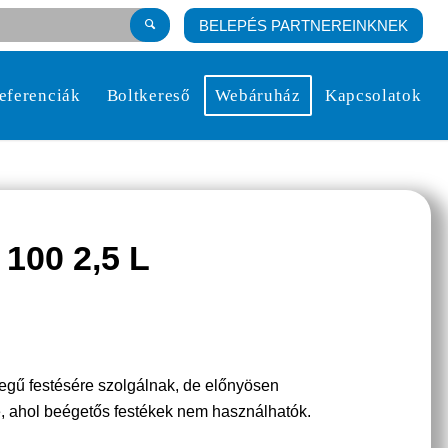
BELEPÉS PARTNEREINKNEK
eferenciák
Boltkereső
Webáruház
Kapcsolatok
00 2,5 L
legű festésére szolgálnak, de előnyösen
e, ahol beégetős festékek nem használhatók.