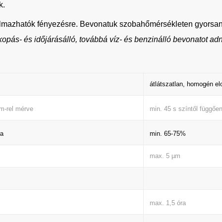
k.
lkalmazhatók fényezésre. Bevonatuk szobahőmérsékleten gyorsan
opás- és időjárásálló, továbbá víz- és benzinálló bevonatot ad
átlátszatlan, homogén e
min. 45 s színtől függőe
m-rel mérve
min. 65-75%
ra
max. 5 µm
max. 1,5 óra