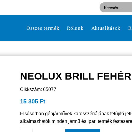
Összes termék
Rólunk
Aktualitások
R
NEOLUX BRILL FEHÉR 1
Cikkszám: 65077
15 305
Ft
Elsősorban gépjárművek karosszériájának felújító jel
alkalmazhatók minden jármű és ipari termék festésér