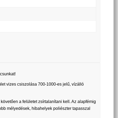
csunkat!
et vizes csiszolása 700-1000-es jelű, vízálló
követően a felületet zsírtalanítani kell. Az alapfémig
yobb mélyedések, hibahelyek poliészter tapasszal