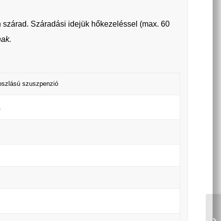
 szárad. Száradási idejük hőkezeléssel (max. 60
nak.
loszlású szuszpenzió
n