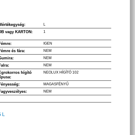
Mértékegység:
L
DB vagy KARTON:
1
Fémre:
IGEN
Fémre és fára:
NEM
Gumira:
NEM
Falra:
NEM
Egrokorros hígító
NEOLUX HÍGÍTÓ 102
típusa:
Fényesség:
MAGASFÉNYŰ
Fagyveszélyes:
NEM
5 L