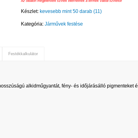
Az oldalon megjelenített színek eltérhetnek a termék valódi színétől!
Készlet:
kevesebb mint 50 darab (11)
Kategória:
Járművek festése
Festékkalkulátor
jhosszúságú alkidműgyantát, fény- és időjárásálló pigmenteket