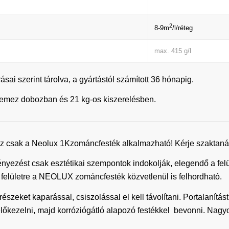
2
8-9m
/l/réteg
max. 415 g/l
ai szerint tárolva, a gyártástól számított 36 hónapig.
céllemez dobozban és 21 kg-os kiszerelésben.
 csak a Neolux 1Kzománcfesték alkalmazható! Kérje szaktaná
ényezést csak esztétikai szempontok indokolják, elegendő a felül
tt felületre a NEOLUX zománcfesték közvetlenül is felhordható.
észeket kaparással, csiszolással el kell távolítani. Portalanítást 
 előkezelni, majd korróziógátló alapozó festékkel bevonni. Nag