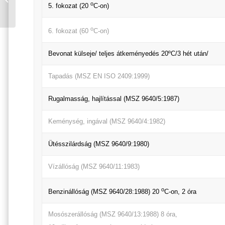
o
FEHÉR 100 0,75 L
5. fokozat (20
C-on)
o
6. fokozat (60
C-on)
Bevonat külseje/ teljes átkeményedés 20ºC/3 hét után/
Tapadás (MSZ EN ISO 2409:1999)
Rugalmasság, hajlítással (MSZ 9640/5:1987)
Keménység, ingával (MSZ 9640/4:1982)
Ütésszilárdság (MSZ 9640/9:1980)
Vízállóság (MSZ 9640/11:1983)
o
Benzinállóság (MSZ 9640/28:1988) 20
C-on, 2 óra
Mosószerállóság (MSZ 9640/13:1988) 8 óra,