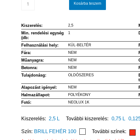
Kosárba teszem
Kiszerelés:
2,5
Min. rendelési egység
1
(db:
Felhasználási hely:
KÜL-BELTÉR
Fára:
NEM
Műanyagra:
NEM
Betonra:
NEM
Tulajdonásg:
OLDÓSZERES
Alapozást igényel:
NEM
Halmazállapot:
FOLYÉKONY
Fotó:
NEOLUX 1K
Kiszerelés:
2,5 L
További kiszerelés:
0,75 L
0,12
Szín:
BRILL FEHÉR 100
További színek: