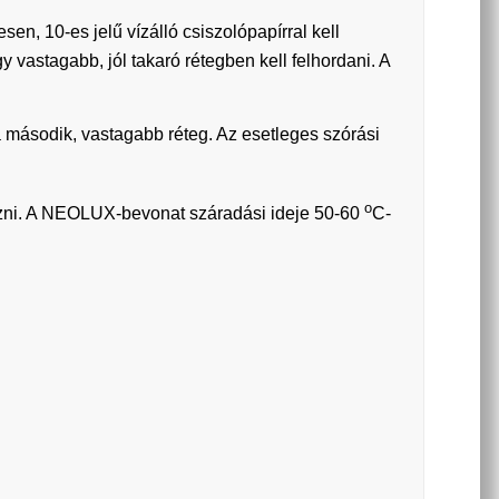
en, 10-es jelű vízálló csiszolópapírral kell
 vastagabb, jól takaró rétegben kell felhordani. A
a második, vastagabb réteg. Az esetleges szórási
o
zni. A NEOLUX-bevonat száradási ideje 50-60
C-