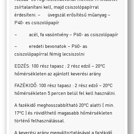
zsírtalanítani kell, majd csiszolópapírral
érdesíteni. – üvegszál erősítésű műanyag –
P40- es csiszolópapír
– acél, fa vasöntvény – P60- as csiszolópapír
– eredeti bevonatok – P60- as
csiszolópapírral fémig lecsiszolni
EDZÉS: 100 rész tapasz : 2 rész edző – 20ºC
hőmérsékleten az ajánlott keverési arány
FAZÉKIDŐ: 100 rész tapasz : 2 rész edző – 20ºC
hőmérsékleten 5 percen belül fel kell használni.
A fazékidő meghosszabbítható 20ºC alatti ( min.
17ºC ) és rövidíthető magasabb hőmérsékleten
történő felhasználással.
A keverési arány megváltoztatásával a fazékidő