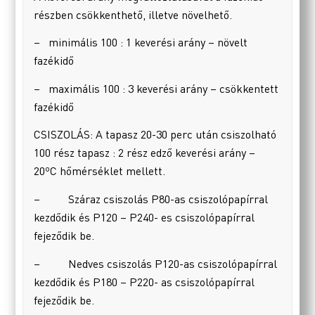
részben csökkenthető, illetve növelhető.
– minimális 100 : 1 keverési arány – növelt
fazékidő
– maximális 100 : 3 keverési arány – csökkentett
fazékidő
CSISZOLÁS: A tapasz 20-30 perc után csiszolható
100 rész tapasz : 2 rész edző keverési arány –
20ºC hőmérséklet mellett.
– Száraz csiszolás P80-as csiszolópapírral
kezdődik és P120 – P240- es csiszolópapírral
fejeződik be.
– Nedves csiszolás P120-as csiszolópapírral
kezdődik és P180 – P220- as csiszolópapírral
fejeződik be.