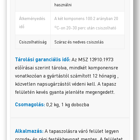
használni
Átkeményedés
A két komponens 100:2 arányban 20
idő
o
C-on 20-30 perc után csiszolható
Csiszolhatóság
Száraz és nedves csiszolás
Tárolási garanciális idő:
Az MSZ 13910:1973
előírásai szerint tárolva, mindkét komponensre
vonatkozóan a gyártástól számított 12 hónapig ,
közvetlen napsugárzástól védeni kell. A tapasz
felületén kevés gyanta jelenléte megengedett.
Csomagolás:
0,2 kg, 1 kg dobozba
Alkalmazás:
A tapaszolásra váró felület legyen
rozsda- és régi festékbevonat mentes. A felületet