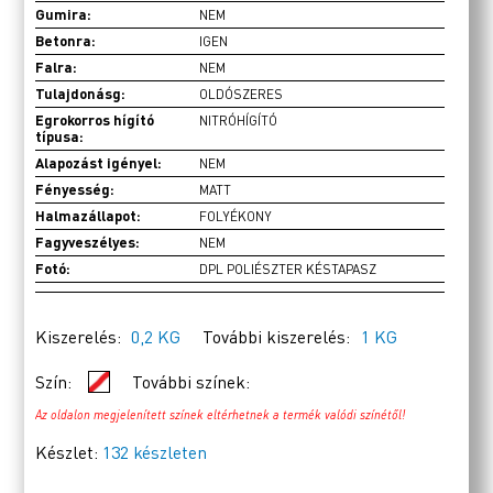
Gumira:
NEM
Betonra:
IGEN
Falra:
NEM
Tulajdonásg:
OLDÓSZERES
Egrokorros hígító
NITRÓHÍGÍTÓ
típusa:
Alapozást igényel:
NEM
Fényesség:
MATT
Halmazállapot:
FOLYÉKONY
Fagyveszélyes:
NEM
Fotó:
DPL POLIÉSZTER KÉSTAPASZ
Kiszerelés:
0,2 KG
További kiszerelés:
1 KG
Szín:
További színek:
Az oldalon megjelenített színek eltérhetnek a termék valódi színétől!
Készlet:
132 készleten