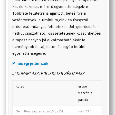
kis-és közepes méretű egyenetlenségekre.
Többféle felületre is ajánlott, beleértve a
vasöntvények, alumínium,cink és üvegszál
erősítésű műanyag felületeket. Jól, gödrösödés
nélkül csiszolható, összetételének köszönhetően
a tapasz nagyon jól alkalmazható akár fa
(keményebb fajta), beton és egyéb felület
egyenetlenségeire.
Minőségi jellemzők:
a) DUNAPLASZTPOLIÉSZTER KÉSTAPASZ
Külső
erősen
viszkózus
paszta
Nem illóanyag tartalom (MSZ ISO
min. 73%