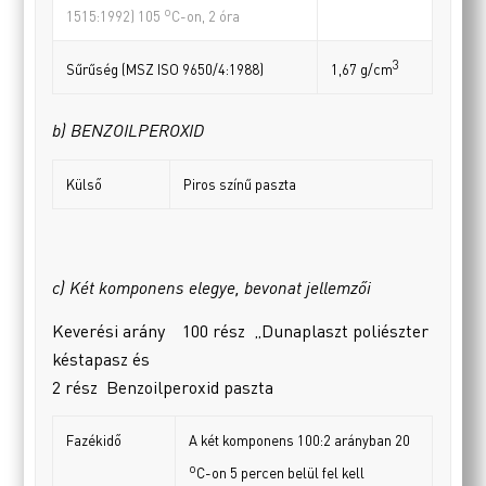
o
1515:1992) 105
C-on, 2 óra
3
Sűrűség (MSZ ISO 9650/4:1988)
1,67 g/cm
b) BENZOILPEROXID
Külső
Piros színű paszta
c) Két komponens elegye, bevonat jellemzői
Keverési arány 100 rész „Dunaplaszt poliészter
késtapasz és
2 rész Benzoilperoxid paszta
Fazékidő
A két komponens 100:2 arányban 20
o
C-on 5 percen belül fel kell