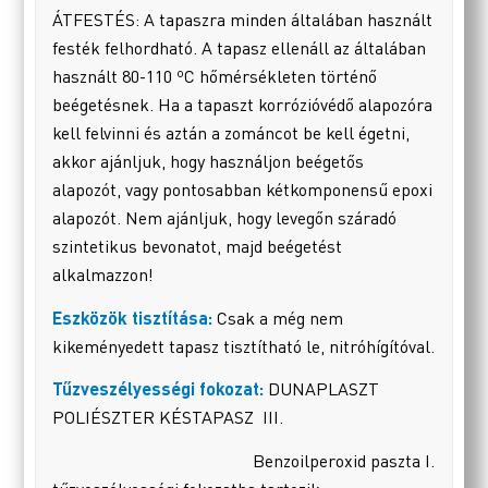
ÁTFESTÉS: A tapaszra minden általában használt
festék felhordható. A tapasz ellenáll az általában
használt 80-110 ºC hőmérsékleten történő
beégetésnek. Ha a tapaszt korrózióvédő alapozóra
kell felvinni és aztán a zománcot be kell égetni,
akkor ajánljuk, hogy használjon beégetős
alapozót, vagy pontosabban kétkomponensű epoxi
alapozót. Nem ajánljuk, hogy levegőn száradó
szintetikus bevonatot, majd beégetést
alkalmazzon!
Eszközök tisztítása:
Csak a még nem
kikeményedett tapasz tisztítható le, nitróhígítóval.
Tűzveszélyességi fokozat:
DUNAPLASZT
POLIÉSZTER KÉSTAPASZ III.
Benzoilperoxid paszta I.