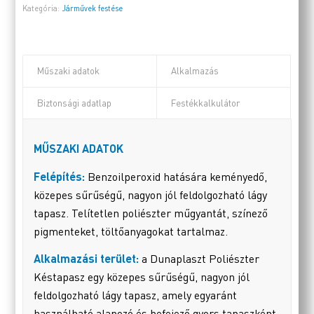
Kategória:
Járművek festése
Műszaki adatok
Alkalmazás
Biztonsági adatlap
Festékkalkulátor
MŰSZAKI ADATOK
Felépítés:
Benzoilperoxid hatására keményedő,
közepes sűrűségű, nagyon jól feldolgozható lágy
tapasz. Telítetlen poliészter műgyantát, színező
pigmenteket, töltőanyagokat tartalmaz.
Alkalmazási terület:
a Dunaplaszt Poliészter
Késtapasz egy közepes sűrűségű, nagyon jól
feldolgozható lágy tapasz, amely egyaránt
használható alapozó és befejező gyors tapaszként