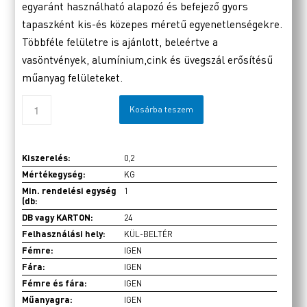
egyaránt használható alapozó és befejező gyors
tapaszként kis-és közepes méretű egyenetlenségekre.
Többféle felületre is ajánlott, beleértve a
vasöntvények, alumínium,cink és üvegszál erősítésű
műanyag felületeket.
Kosárba teszem
Kiszerelés:
0,2
Mértékegység:
KG
Min. rendelési egység
1
(db:
DB vagy KARTON:
24
Felhasználási hely:
KÜL-BELTÉR
Fémre:
IGEN
Fára:
IGEN
Fémre és fára:
IGEN
Műanyagra:
IGEN