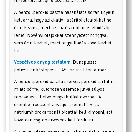
tűzveszélyességi fokozatba tartozik
A benzoilperoxid paszta használata során ügyelni
kell arra, hogy szikkatív ( szárító) oldatokkal ne
érintkezzék, mert az tűz és robbanás előidézője
lehet. Növényi olajokkal szennyezett ronggyal
sem érintkezhet, mert öngyulladás következhet
be.
Veszélyes anyag tartalom:
Dunaplaszt
poliészter késtapasz 14%, sztirolt tartalmaz.
A benzoilperoxid paszta szerves peroxid tartalma
miatt bőrre, különösen szembe jutva súlyos
roncsolást, illetve megvakulást okozhat. A
szembe fröccsent anyagot azonnal 2%-os
nátriumhidrokarbonát oldattal kell kimosni, ezt
követően rögtön orvoshoz kell fordulni.
A szemet olajjal vagy olajtartalmú oldattal kezelni