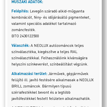
MŰSZAKI ADATOK:
Felépítés:
Levegőn száradó alkid-műgyanta
kombinációt, fény- és időjárásálló pigmenteket,
valamint speciális adalékot tartalmazó
zománcfesték.
BTO 2430122500
Választék:
A NEOLUX autózománcok teljes
színválasztéka, kiegészítve a teljes RAL
színválasztékkal. Felhasználóink kívánságára
helyszíni színkeverést, színbeállítást végzünk.
Alkalmazási terület:
Járművek, gépjárművek
felújító ill. javító festésére alkalmasak a NEOLUX
BRILL zománcok. Bármilyen típusú
szériafestékkel bevont és a legtöbb
javítófestékkel festett felületen alkalmazhatók.