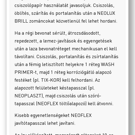
csiszolópapír használatát javasoljuk. Csiszolás,
öblítés, szárítás és portalanítás után a NEOLUX
BRILL zománcokat közvetlenül fel lehet hordani.
Ha a régi bevonat sérült, átrozsdásodott,
repedezett, a lemez-javítások és egyengetések
után a laza bevonatréteget mechanikusan el kell
távolítani. Csiszolás, portalanítás és zsírtalanítás
után a fémig letisztított helyekre 1 réteg WASH
PRIMER-t, majd 1 réteg korróziógátló alapozó
festéket (pl. TIX-KOR) kell felhordani. Az
alapozott felületeket késtapasszal (pl.
NEOPLASZT), majd csiszolás után szóró-
tapasszal (NEOFLEX töltőalapozó) kell átvonni.
Kisebb egyenetlenségeket NEOFLEX
javítótapasszal lehet javítani.
Az így előkészített, megszáradt rétegeket 10-es