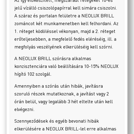
jelű vízálló csiszolópapírral kell simára csiszolni.
A száraz és portalan felületre a NEOLUX BRILL
zománcot két munkamenetben kell felhordani. Az
1. réteget ködöléssel vékonyan, majd a 2. réteget
erőteljesebben, a megfelelő fedés eléréséig, ill. a
megfolyás veszélyének elkerüléséig kell szórni.
A NEOLUX BRILL szórásra alkalmas
konzisztenciára való beállítására 10-15% NEOLUX
hígító 102 szolgál.
Amennyiben a szórás után hibák, javításra
szoruló részek mutatkoznak, a javítást vagy 2
órán belül, vagy legalább 3 hét eltelte után kell
elvégezni.
Szennyeződések és egyéb bevonati hibák
elkerülésére a NEOLUX BRILL-lel erre alkalmas