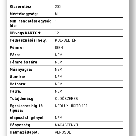
Kiszerelés:
200
Mértékegység:
ML
Min. rendelési egység
1
(db:
DB vagy KARTON:
12
Felhasználási hely:
KÜL-BELTÉR
Fémre:
IGEN
Fára:
NEM
Fémre és fára:
NEM
Műanyagra:
NEM
Gumira:
NEM
Betonra:
NEM
Falra:
NEM
Tulajdonásg:
OLDÓSZERES
Egrokorros hígító
NEOLUX HÍGÍTÓ 102
típusa:
Alapozást igényel:
NEM
Fényesség:
MAGASFÉNYŰ
Halmazállapot:
AEROSOL