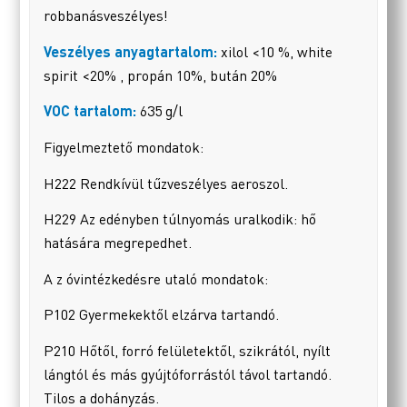
robbanásveszélyes!
Veszélyes anyagtartalom:
xilol <10 %, white
spirit <20% , propán 10%, bután 20%
VOC tartalom:
635 g/l
Figyelmeztető mondatok:
H222 Rendkívül tűzveszélyes aeroszol.
H229 Az edényben túlnyomás uralkodik: hő
hatására megrepedhet.
A z óvintézkedésre utaló mondatok:
P102 Gyermekektől elzárva tartandó.
P210 Hőtől, forró felületektől, szikrától, nyílt
lángtól és más gyújtóforrástól távol tartandó.
Tilos a dohányzás.