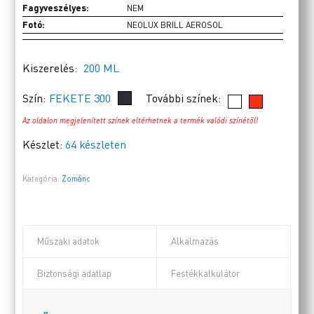
Fagyveszélyes:
NEM
Fotó:
NEOLUX BRILL AEROSOL
Kiszerelés:
200 ML
Szín:
FEKETE 300
További színek:
Az oldalon megjelenített színek eltérhetnek a termék valódi színétől!
Készlet:
64 készleten
Kategória:
Zománc
Műszaki adatok
Alkalmazás
Biztonsági adatlap
Festékkalkulátor