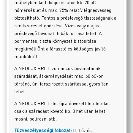
műhelyben kell dolgozni, ahol kb. 20 oC
hőmérséklet és max. 75% relatív légnedvesség
biztosítható. Fontos a préslevegő tisztaságának a
rendszeres ellenőrzése. Vizes vagy olajos
préslevegő bevonati hibák forrása lehet. A
pormentes, tiszta környezet biztosítása
megkíméli Önt a fárasztó és költséges javító
munkáktól.
A NEOLUX BRILL zománcok bevonatának
száradását, átkeményedését max. 60 oC-on
történő, ún. forszírozott szárítással gyorsítani
lehet.
A NEOLUX BRILL-lel újrafényezett felületeket
csak a száradást követő kb. 3 hét után lehet
mosni, polírozni stb.
Tűzveszélyességi fokozat:
II. Tűz és