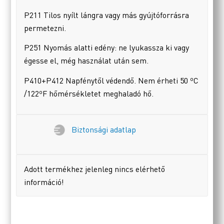
P211 Tilos nyílt lángra vagy más gyújtóforrásra
permetezni.
P251 Nyomás alatti edény: ne lyukassza ki vagy
égesse el, még használat után sem.
P410+P412 Napfénytől védendő. Nem érheti 50 ºC
/122ºF hőmérsékletet meghaladó hő.
Biztonsági adatlap
Adott termékhez jelenleg nincs elérhető
információ!