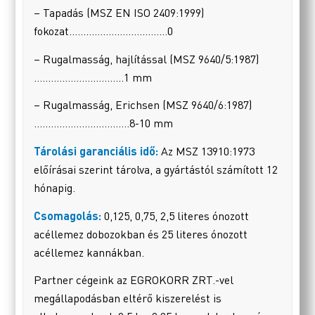
– Tapadás (MSZ EN ISO 2409:1999)
fokozat……………………………..0
– Rugalmasság, hajlítással (MSZ 9640/5:1987)
…………..………………1 mm
– Rugalmasság, Erichsen (MSZ 9640/6:1987)
…………….………………8-10 mm
Tárolási garanciális idő:
Az MSZ 13910:1973
előírásai szerint tárolva, a gyártástól számított 12
hónapig.
Csomagolás:
0,125, 0,75, 2,5 literes ónozott
acéllemez dobozokban és 25 literes ónozott
acéllemez kannákban.
Partner cégeink az EGROKORR ZRT.-vel
megállapodásban eltérő kiszerelést is