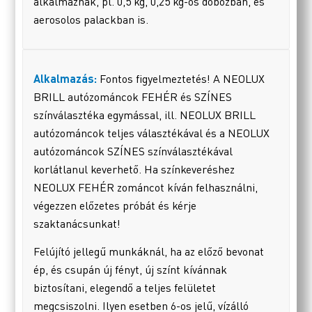
alkalmaznak, pl. 0,5 kg, 0,25 kg-os dobozban, és
aerosolos palackban is.
Alkalmazás:
Fontos figyelmeztetés! A NEOLUX
BRILL autózománcok FEHÉR és SZÍNES
színválasztéka egymással, ill. NEOLUX BRILL
autózománcok teljes választékával és a NEOLUX
autózománcok SZÍNES színválasztékával
korlátlanul keverhető. Ha színkeveréshez
NEOLUX FEHÉR zománcot kíván felhasználni,
végezzen előzetes próbát és kérje
szaktanácsunkat!
Felújító jellegű munkáknál, ha az előző bevonat
ép, és csupán új fényt, új színt kívánnak
biztosítani, elegendő a teljes felületet
megcsiszolni. Ilyen esetben 6-os jelű, vízálló