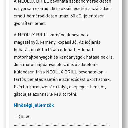
A NEOLUX BRILL bevonata szobahőmérsékleten
is gyorsan szárad, de szükség esetén a száradást
emelt hőmérsékleten (max. 60 oC) jelentősen
gyorsítani lehet.
A NEOLUX BRILL zománcok bevonata
magasfényű, kemény, kopásálló. Az időjárás
behatásainak tartósan ellenáll. Ellenáll
motorhajtóanyagok és kenőanyagok hatásainak is,
de a motorhajtóanyagok színező adalékai –
különösen friss NEOLUX BRILL bevonatokon –
tartós behatás esetén elszíneződést okozhatnak.
Ezért a karosszériára folyt, csepegett benzint,
gázolajat azonnal le kell törölni.
Minőségi jellemzők
– Külső:
…………………………………………………………………………