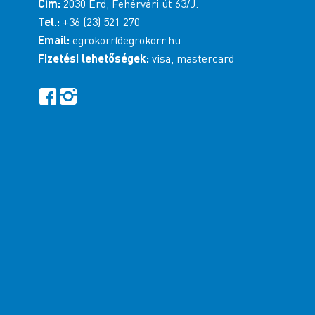
Cím:
2030 Érd, Fehérvári út 63/J.
Tel.:
+36 (23) 521 270
Email:
egrokorr@egrokorr.hu
Fizetési lehetőségek:
visa, mastercard