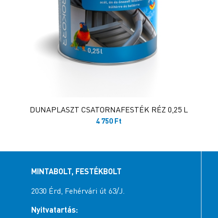
DUNAPLASZT CSATORNAFESTÉK RÉZ 0,25 L
4 750
Ft
MINTABOLT, FESTÉKBOLT
2030 Érd, Fehérvári út 63/J.
Nyitvatartás: