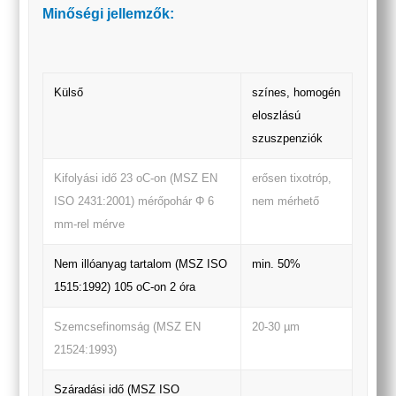
Minőségi jellemzők:
Külső
színes, homogén
eloszlású
szuszpenziók
Kifolyási idő 23 oC-on (MSZ EN
erősen tixotróp,
ISO 2431:2001) mérőpohár Φ 6
nem mérhető
mm-rel mérve
Nem illóanyag tartalom (MSZ ISO
min. 50%
1515:1992) 105 oC-on 2 óra
Szemcsefinomság (MSZ EN
20-30 µm
21524:1993)
Száradási idő (MSZ ISO