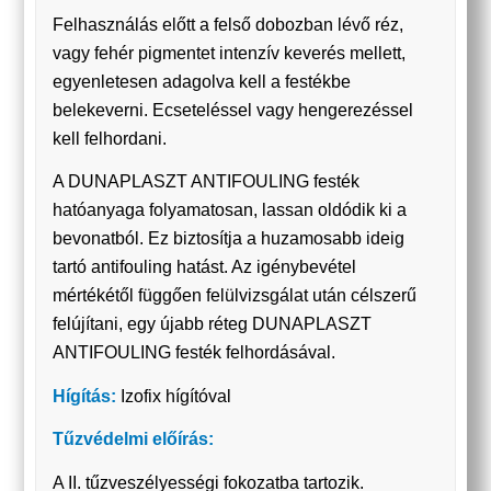
Felhasználás előtt a felső dobozban lévő réz,
vagy fehér pigmentet intenzív keverés mellett,
egyenletesen adagolva kell a festékbe
belekeverni. Ecseteléssel vagy hengerezéssel
kell felhordani.
A DUNAPLASZT ANTIFOULING festék
hatóanyaga folyamatosan, lassan oldódik ki a
bevonatból. Ez biztosítja a huzamosabb ideig
tartó antifouling hatást. Az igénybevétel
mértékétől függően felülvizsgálat után célszerű
felújítani, egy újabb réteg DUNAPLASZT
ANTIFOULING festék felhordásával.
Hígítás:
Izofix hígítóval
Tűzvédelmi előírás:
A II. tűzveszélyességi fokozatba tartozik.