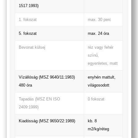
1517:1993)
1. fokozat
max. 30 perc
5. fokozat
max. 24 óra
Bevonat külsej
réz vagy fehér
színű,
egyenletes, matt
Vízállóság (MSZ 9640/11:1983)
enyhén mattult,
480 óra
világosodott
Tapadás (MSZ EN ISO
0 fokozat
2409:1999)
Kiadósság (MSZ 9650/22:1989)
kb. 8
m2/kg/réteg