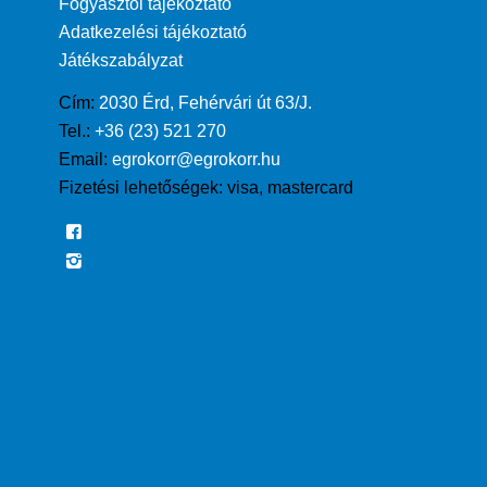
Fogyasztói tájékoztató
Adatkezelési tájékoztató
Játékszabályzat
Cím:
2030 Érd, Fehérvári út 63/J.
Tel.:
+36 (23) 521 270
Email:
egrokorr@egrokorr.hu
Fizetési lehetőségek:
visa, mastercard