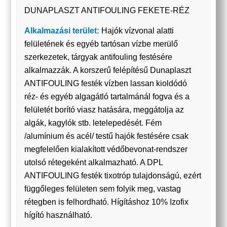
DUNAPLASZT ANTIFOULING FEKETE-RÉZ
Alkalmazási terület:
Hajók vízvonal alatti
felületének és egyéb tartósan vízbe merülő
szerkezetek, tárgyak antifouling festésére
alkalmazzák. A korszerű felépítésű Dunaplaszt
ANTIFOULING festék vízben lassan kioldódó
réz- és egyéb algagátló tartalmánál fogva és a
felületét borító viasz hatására, meggátolja az
algák, kagylók stb. letelepedését. Fém
/alumínium és acél/ testű hajók festésére csak
megfelelően kialakított védőbevonat-rendszer
utolsó rétegeként alkalmazható. A DPL
ANTIFOULING festék tixotróp tulajdonságú, ezért
függőleges felületen sem folyik meg, vastag
rétegben is felhordható. Hígításhoz 10% Izofix
hígító használható.