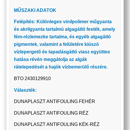
MŰSZAKI ADATOK
Felépítés: Különleges vinilpolimer műgyanta
és akrilgyanta tartalmú algagátló festék, amely
fém-rézlemezke tartalma, és egyéb algagátló
pigmentek, valamint a felületére kiúszó
vízlepergető és tapadásgátló viasz együttes
hatása révén meggátolja az algák
rátelepedését a hajók vízbemerülő részére.
BTO 2430129910
Választék:
DUNAPLASZT ANTIFOULING FEHÉR
DUNAPLASZT ANTIFOULING RÉZ
DUNAPLASZT ANTIFOULING KÉK-RÉZ