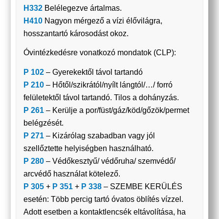
H332
Belélegezve ártalmas.
H410
Nagyon mérgező a vízi élővilágra,
hosszantartó károsodást okoz.
Óvintézkedésre vonatkozó mondatok (CLP):
P 102
– Gyerekektől távol tartandó
P 210
– Hőtől/szikrától/nyílt lángtól/…/ forró
felületektől távol tartandó. Tilos a dohányzás.
P 261
– Kerülje a por/füst/gáz/köd/gőzök/permet
belégzését.
P 271
– Kizárólag szabadban vagy jól
szellőztette helyiségben használható.
P 280
– Védőkesztyű/ védőruha/ szemvédő/
arcvédő használat kötelező.
P 305
+
P 351
+
P 338
– SZEMBE KERÜLÉS
esetén: Több percig tartó óvatos öblítés vízzel.
Adott esetben a kontaktlencsék eltávolítása, ha