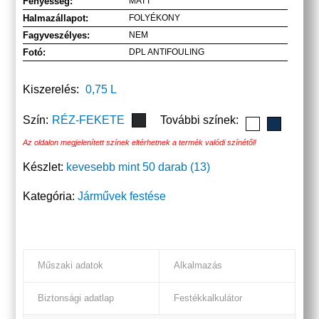
Fényesség:
MATT
Halmazállapot:
FOLYÉKONY
Fagyveszélyes:
NEM
Fotó:
DPL ANTIFOULING
Kiszerelés:
0,75 L
Szín:
RÉZ-FEKETE
További színek:
Az oldalon megjelenített színek eltérhetnek a termék valódi színétől!
Készlet:
kevesebb mint 50 darab (13)
Kategória:
Járművek festése
Műszaki adatok
Alkalmazás
Biztonsági adatlap
Festékkalkulátor