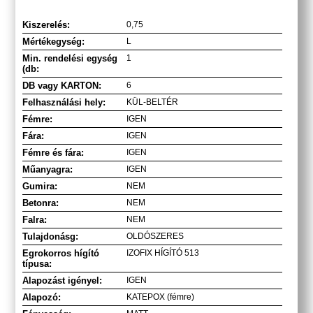
Kiszerelés:
0,75
Mértékegység:
L
Min. rendelési egység
1
(db:
DB vagy KARTON:
6
Felhasználási hely:
KÜL-BELTÉR
Fémre:
IGEN
Fára:
IGEN
Fémre és fára:
IGEN
Műanyagra:
IGEN
Gumira:
NEM
Betonra:
NEM
Falra:
NEM
Tulajdonásg:
OLDÓSZERES
Egrokorros hígító
IZOFIX HÍGÍTÓ 513
típusa:
Alapozást igényel:
IGEN
Alapozó:
KATEPOX (fémre)