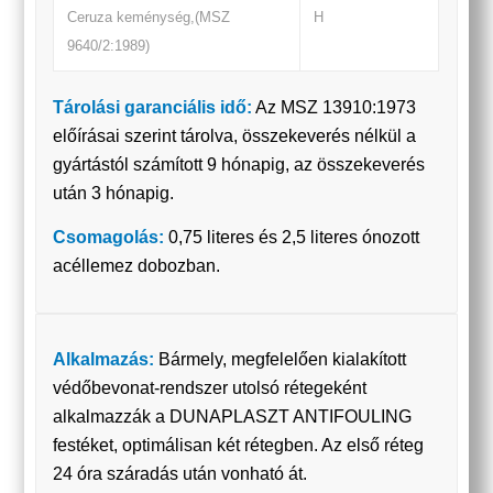
Ceruza keménység,(MSZ
H
9640/2:1989)
Tárolási garanciális idő:
Az MSZ 13910:1973
előírásai szerint tárolva, összekeverés nélkül a
gyártástól számított 9 hónapig, az összekeverés
után 3 hónapig.
Csomagolás:
0,75 literes és 2,5 literes ónozott
acéllemez dobozban.
Alkalmazás:
Bármely, megfelelően kialakított
védőbevonat-rendszer utolsó rétegeként
alkalmazzák a DUNAPLASZT ANTIFOULING
festéket, optimálisan két rétegben. Az első réteg
24 óra száradás után vonható át.