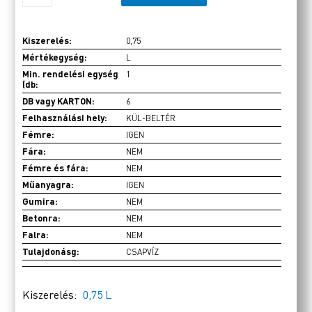
Kiszerelés:
0,75
Mértékegység:
L
Min. rendelési egység
1
(db:
DB vagy KARTON:
6
Felhasználási hely:
KÜL-BELTÉR
Fémre:
IGEN
Fára:
NEM
Fémre és fára:
NEM
Műanyagra:
IGEN
Gumira:
NEM
Betonra:
NEM
Falra:
NEM
Tulajdonásg:
CSAPVÍZ
Kiszerelés:
0,75 L