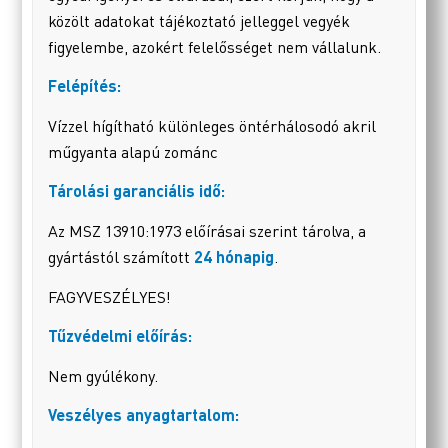
közölt adatokat tájékoztató jelleggel vegyék
figyelembe, azokért felelősséget nem vállalunk.
Felépítés:
Vízzel hígítható különleges öntérhálosodó akril
műgyanta alapú zománc
Tárolási garanciális idő:
Az MSZ 13910:1973 előírásai szerint tárolva, a
gyártástól számított
24 hónapig
.
FAGYVESZÉLYES!
Tűzvédelmi előírás:
Nem gyúlékony.
Veszélyes anyagtartalom: