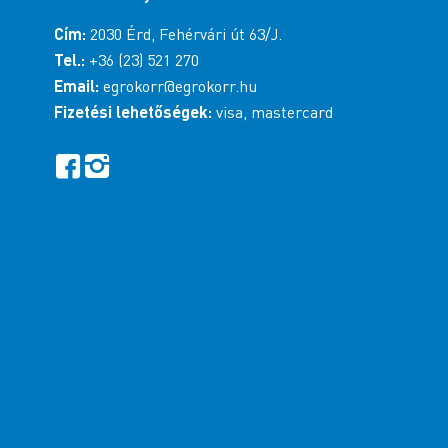
Cím:
2030 Érd, Fehérvári út 63/J.
Tel.:
+36 (23) 521 270
Email:
egrokorr@egrokorr.hu
Fizetési lehetőségek:
visa, mastercard