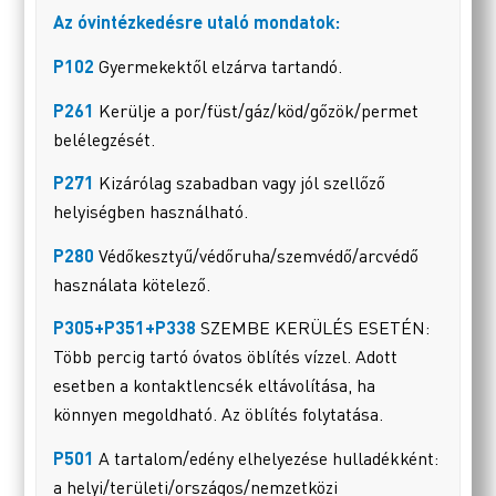
Az óvintézkedésre utaló mondatok:
P102
Gyermekektől elzárva tartandó.
P261
Kerülje a por/füst/gáz/köd/gőzök/permet
belélegzését.
P271
Kizárólag szabadban vagy jól szellőző
helyiségben használható.
P280
Védőkesztyű/védőruha/szemvédő/arcvédő
használata kötelező.
P305+P351+P338
SZEMBE KERÜLÉS ESETÉN:
Több percig tartó óvatos öblítés vízzel. Adott
esetben a kontaktlencsék eltávolítása, ha
könnyen megoldható. Az öblítés folytatása.
P501
A tartalom/edény elhelyezése hulladékként:
a helyi/területi/országos/nemzetközi