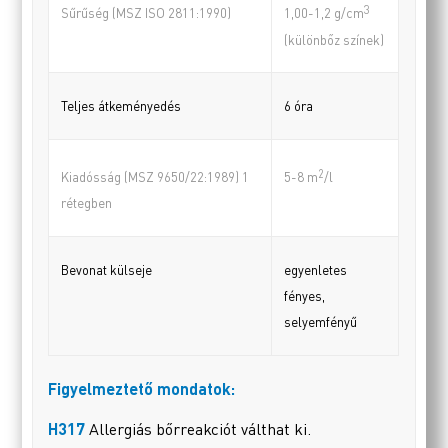
3
Sűrűség (MSZ ISO 2811:1990)
1,00-1,2 g/cm
(különbőz színek)
Teljes átkeményedés
6 óra
2
Kiadósság (MSZ 9650/22:1989) 1
5-8 m
/l
rétegben
Bevonat külseje
egyenletes
fényes,
selyemfényű
Figyelmeztető mondatok:
H317
Allergiás bőrreakciót válthat ki.