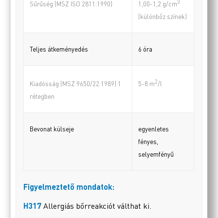
3
Sűrűség (MSZ ISO 2811:1990)
1,00-1,2 g/cm
(különbőz színek)
Teljes átkeményedés
6 óra
2
Kiadósság (MSZ 9650/22:1989) 1
5-8 m
/l
rétegben
Bevonat külseje
egyenletes
fényes,
selyemfényű
Figyelmeztető mondatok:
H317
Allergiás bőrreakciót válthat ki.