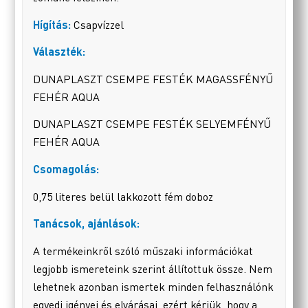
Hígítás:
Csapvízzel
Választék:
DUNAPLASZT CSEMPE FESTÉK MAGASSFÉNYŰ
FEHÉR AQUA
DUNAPLASZT CSEMPE FESTÉK SELYEMFÉNYŰ
FEHÉR AQUA
Csomagolás:
0,75 literes belül lakkozott fém doboz
Tanácsok, ajánlások:
A termékeinkről szóló műszaki információkat
legjobb ismereteink szerint állítottuk össze. Nem
lehetnek azonban ismertek minden felhasználónk
egyedi igényei és elvárásai, ezért kérjük, hogy a