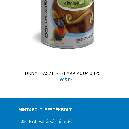
DUNAPLASZT RÉZLAKK AQUA 0,125 L
1 605
Ft
MINTABOLT, FESTÉKBOLT
2030 Érd, Fehérvári út 63/J.