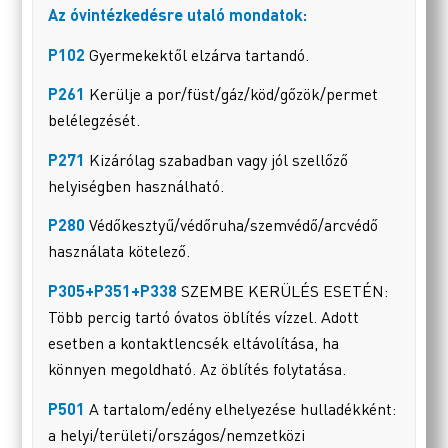
Az óvintézkedésre utaló mondatok:
P102
Gyermekektől elzárva tartandó.
P261
Kerülje a por/füst/gáz/köd/gőzök/permet
belélegzését.
P271
Kizárólag szabadban vagy jól szellőző
helyiségben használható.
P280
Védőkesztyű/védőruha/szemvédő/arcvédő
használata kötelező.
P305+P351+P338
SZEMBE KERÜLÉS ESETÉN:
Több percig tartó óvatos öblítés vízzel. Adott
esetben a kontaktlencsék eltávolítása, ha
könnyen megoldható. Az öblítés folytatása.
P501
A tartalom/edény elhelyezése hulladékként:
a helyi/területi/országos/nemzetközi