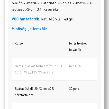
5-klór-2-metil-2H-izotiazol-3-on és 2-metil-2H-
izotiazol-3-on (3:1) keveréke
VOC határérték:
kat. A(i) VB: 140 g/l
Minőségi jellemzők:
Külső
fehér tixotróp
folyadék
Nem illó anyag tartalom (MSZ ISO
min.40%
1515:1992), 105
°
C-on 2 óra
Száradási idő 20
°
C-on, 60%
30 perc
páratartalom