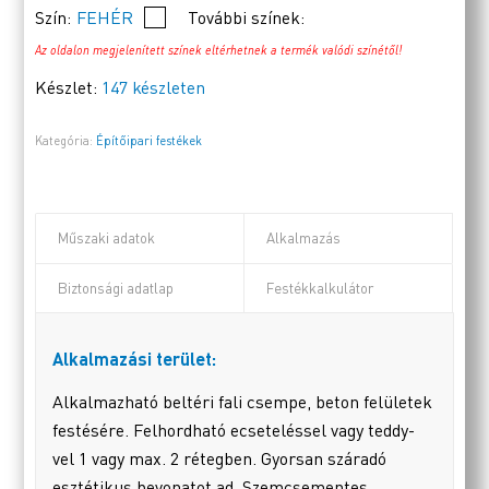
Szín:
FEHÉR
További színek:
Az oldalon megjelenített színek eltérhetnek a termék valódi színétől!
Készlet:
147 készleten
Kategória:
Építőipari festékek
Műszaki adatok
Alkalmazás
Biztonsági adatlap
Festékkalkulátor
Alkalmazási terület:
Alkalmazható beltéri fali csempe, beton felületek
festésére. Felhordható ecseteléssel vagy teddy-
vel 1 vagy max. 2 rétegben. Gyorsan száradó
esztétikus bevonatot ad. Szemcsementes