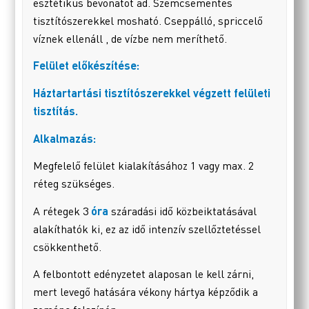
esztétikus bevonatot ad. Szemcsementes
tisztítószerekkel mosható. Cseppálló, spriccelő
víznek ellenáll , de vízbe nem meríthető.
Felület előkészítése:
Háztartartási tisztítószerekkel végzett felületi
tisztítás.
Alkalmazás:
Megfelelő felület kialakításához 1 vagy max. 2
réteg szükséges.
A rétegek 3
óra
száradási idő közbeiktatásával
alakíthatók ki, ez az idő intenzív szellőztetéssel
csökkenthető.
A felbontott edényzetet alaposan le kell zárni,
mert levegő hatására vékony hártya képződik a