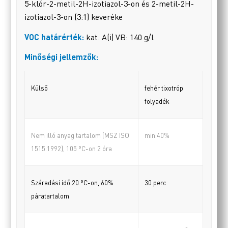
5-klór-2-metil-2H-izotiazol-3-on és 2-metil-2H-
izotiazol-3-on (3:1) keveréke
VOC határérték:
kat. A(i) VB: 140 g/l
Minőségi jellemzők:
Külső
fehér tixotróp
folyadék
Nem illó anyag tartalom (MSZ ISO
min.40%
1515:1992), 105
°
C-on 2 óra
Száradási idő 20
°
C-on, 60%
30 perc
páratartalom