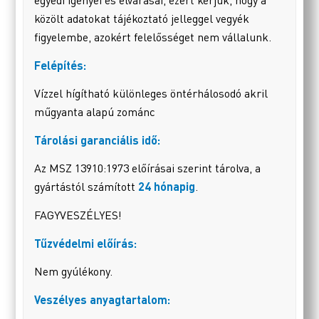
egyedi igényei és elvárásai, ezért kérjük, hogy a
közölt adatokat tájékoztató jelleggel vegyék
figyelembe, azokért felelősséget nem vállalunk.
Felépítés:
Vízzel hígítható különleges öntérhálosodó akril
műgyanta alapú zománc
Tárolási garanciális idő:
Az MSZ 13910:1973 előírásai szerint tárolva, a
gyártástól számított
24 hónapig
.
FAGYVESZÉLYES!
Tűzvédelmi előírás:
Nem gyúlékony.
Veszélyes anyagtartalom: