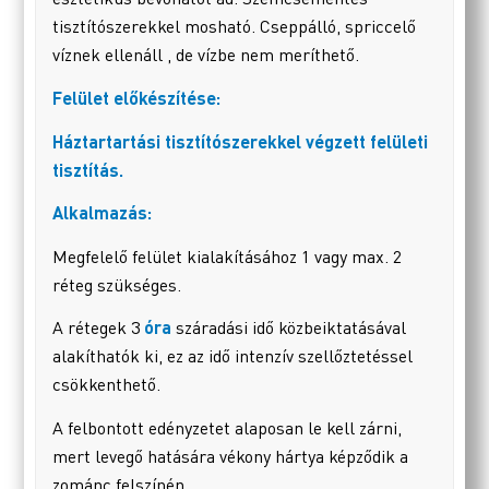
tisztítószerekkel mosható. Cseppálló, spriccelő
víznek ellenáll , de vízbe nem meríthető.
Felület előkészítése:
Háztartartási tisztítószerekkel végzett felületi
tisztítás.
Alkalmazás:
Megfelelő felület kialakításához 1 vagy max. 2
réteg szükséges.
A rétegek 3
óra
száradási idő közbeiktatásával
alakíthatók ki, ez az idő intenzív szellőztetéssel
csökkenthető.
A felbontott edényzetet alaposan le kell zárni,
mert levegő hatására vékony hártya képződik a
zománc felszínén.