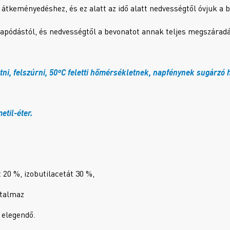
es átkeményedéshez, és ez alatt az idő alatt nedvességtől óvjuk a 
apódástól, és nedvességtől a bevonatot annak teljes megszáradás
ni, felszúrni, 50ºC feletti hőmérsékletnek, napfénynek sugárzó h
etil-éter.
 20 %, izobutilacetát 30 %,
rtalmaz
 elegendő.