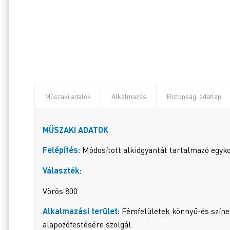
Műszaki adatok
Alkalmazás
Biztonsági adatlap
MŰSZAKI ADATOK
Felépítés:
Módosított alkidgyantát tartalmazó egyko
Választék:
Vörös 800
Alkalmazási terület:
Fémfelületek könnyű-és színes
alapozófestésére szolgál.