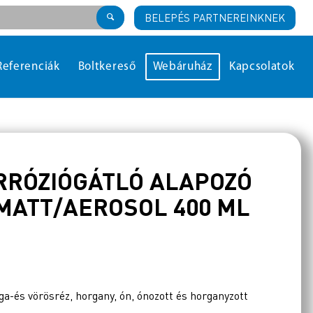
BELEPÉS PARTNEREINKNEK
Referenciák
Boltkereső
Webáruház
Kapcsolatok
RRÓZIÓGÁTLÓ ALAPOZÓ
MATT/AEROSOL 400 ML
-és vörösréz, horgany, ón, ónozott és horganyzott