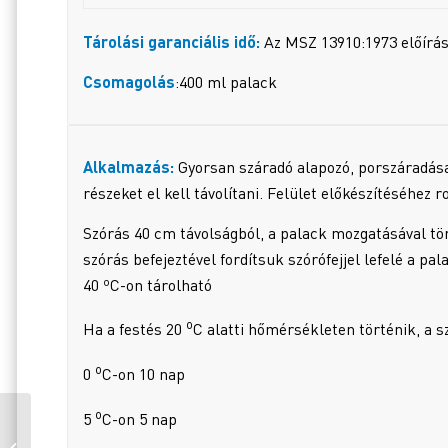
Tárolási garanciális idő:
Az MSZ 13910:1973 előírásai
Csomagolás
:400 ml palack
Alkalmazás:
Gyorsan száradó alapozó, porszáradása 1
részeket el kell távolítani. Felület előkészítéséhez
Szórás 40 cm távolságból, a palack mozgatásával tört
szórás befejeztével fordítsuk szórófejjel lefelé a p
40 ºC-on tárolható
o
Ha a festés 20
C alatti hőmérsékleten történik, a 
o
0
C-on 10 nap
o
5
C-on 5 nap
DUNAPLASZT PONYVA
ÉS GUMIFESTÉK AQUA