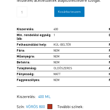
felületek) acélfelületek alapozófestésére szolgál.
Kosárba teszem
Kiszerelés:
400
Min. rendelési egység
1
(db:
Felhasználási hely:
KÜL-BELTÉR
Fára:
NEM
Műanyagra:
NEM
Betonra:
NEM
Tulajdonásg:
OLDÓSZERES
Fényesség:
MATT
Fagyveszélyes:
NEM
Kiszerelés:
400 ML
Szín:
VÖRÖS 800
További színek: