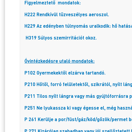
Figyelmeztető mondatok:
H222 Rendkívül tűzveszélyes aeroszol.
H229 Az edényben túlnyomás uralkodik: hő hatá
H319 Súlyos szemirritációt okoz.
Óvintézkedésre utaló mondatok:
P102 Gyermekektől elzárva tartandó.
P210 Hőtől, forró felületektől, szikrától, nyílt lá
P211 Tilos nyílt lángra vagy más gyújtóforrásra 
P251 Ne lyukassza ki vagy égesse el, még haszn
P 261 Kerülje a por/füst/gáz/köd/gőzök/permet b
P 271 Kizárólag szabadban vagy jól szellőztetett