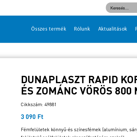
Összes termék
Rólunk
Aktualitások
DUNAPLASZT RAPID KO
ÉS ZOMÁNC VÖRÖS 800 
Cikkszám: 49881
3 090
Ft
Fémfelületek könnyű-és színesfémek (alumínium, sárga