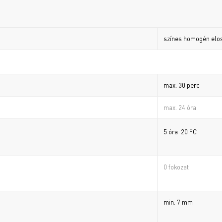
színes homogén elo
max. 30 perc
max. 24 óra
o
5 óra 20
C
0 fokozat
min. 7 mm