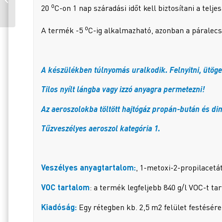
o
2K PUR A+B PIROS 6,5/1
20
C-on 1 nap száradási időt kell biztosítani a telj
0,75 KG
o
A termék -5
C-ig alkalmazható, azonban a páralecs
A készülékben túlnyomás uralkodik. Felnyitni, ütöget
Tilos nyílt lángba vagy izzó anyagra permetezni!
Az aeroszolokba töltött hajtógáz propán-bután és dim
Tűzveszélyes aeroszol kategória 1.
Veszélyes anyagtartalom:
, 1-metoxi-2-propilacetát
VOC tartalom
: a termék legfeljebb 840 g/l VOC-t ta
Kiadóság:
Egy rétegben kb. 2,5 m2 felület festésére