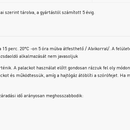
 szerint tárolva, a gyártástól számított 5 évig.
5 perc. 20°C -on 5 óra múlva átfesthető / Alvikorral/. A felülete
 rozsdaoldó alkalmazását nem javasoljuk
énik. A palackot használat előtt gondosan rázzuk fel oly módon, 
alackot és működtessük, amíg a hajtógáz átöblíti a szórófejet. H
száradási idő arányosan meghosszabbodik: