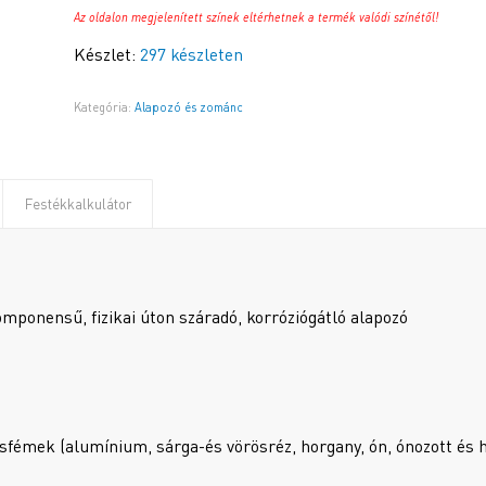
Az oldalon megjelenített színek eltérhetnek a termék valódi színétől!
Készlet:
297 készleten
Kategória:
Alapozó és zománc
Festékkalkulátor
mponensű, fizikai úton száradó, korróziógátló alapozó
fémek (alumínium, sárga-és vörösréz, horgany, ón, ónozott és ho