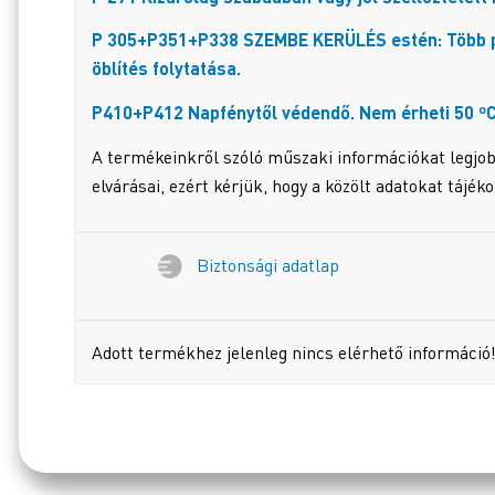
P 305+P351+P338 SZEMBE KERÜLÉS estén: Több perc
öblítés folytatása.
P410+P412 Napfénytől védendő. Nem érheti 50 º
A termékeinkről szóló műszaki információkat legjob
elvárásai, ezért kérjük, hogy a közölt adatokat tájék
Biztonsági adatlap
Adott termékhez jelenleg nincs elérhető információ