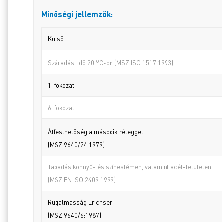
Minőségi jellemzők:
Külső
o
Száradási idő 20
C-on (MSZ ISO 1517:1993)
1. fokozat
6. fokozat
Átfesthetőség a második réteggel
(MSZ 9640/24:1979)
Tapadás könnyű- és színesfémen, valamint acél-felületen
(MSZ EN ISO 2409:1999)
Rugalmasság Erichsen
(MSZ 9640/6:1987)