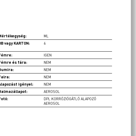
Mértékegység:
ML
DB vagy KARTON:
6
Fémre:
IGEN
Fémre és fára:
NEM
Gumira:
NEM
Falra:
NEM
Alapozást igényel:
NEM
Halmazállapot:
AEROSOL
Fotó:
DPL KORRÓZIÓGÁTLÓ ALAPOZÓ
AEROSOL