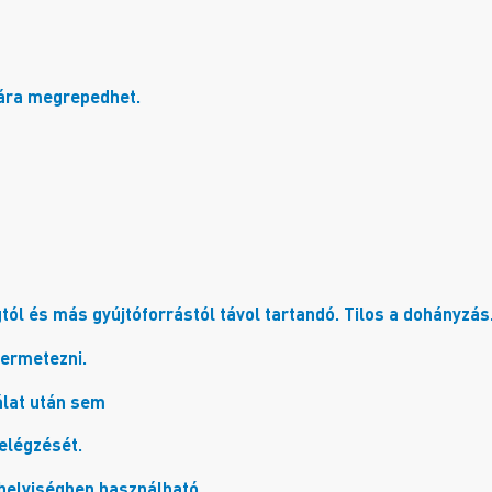
sára megrepedhet.
ngtól és más gyújtóforrástól távol tartandó. Tilos a dohányzás
permetezni.
álat után sem
elégzését.
 helyiségben használható.