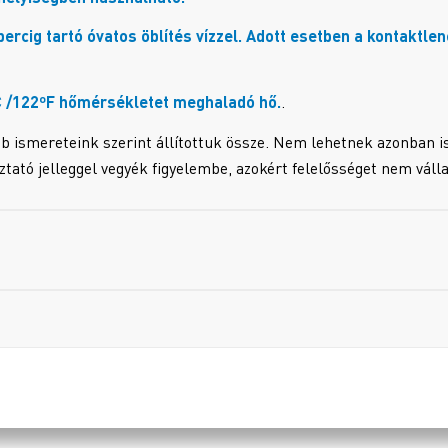
ig tartó óvatos öblítés vízzel. Adott esetben a kontaktlen
C /122ºF hőmérsékletet meghaladó hő.
.
b ismereteink szerint állítottuk össze. Nem lehetnek azonban i
oztató jelleggel vegyék figyelembe, azokért felelősséget nem váll
!