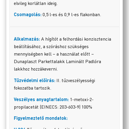
elvileg korlátlan ideig.
Csomagolás:
0,5 l-es és 0,9 l-es flakonban.
Alkalmazás:
A hígítót a felhordási konzisztencia
beállításához, a szóráshoz szükséges
mennyiségben kell – a használat előtt –
Dunaplaszt Parkettalakk Laminált Padlóra
lakkhoz hozzákeverni.
Tűzvédelmi előírás:
II. tűzveszélyességi
fokozatba tartozik.
Veszélyes anyagtartalom:
1-metoxi-2-
propilacetát (EINECS: 203-603-9) 100%
Figyelmeztető mondatok: