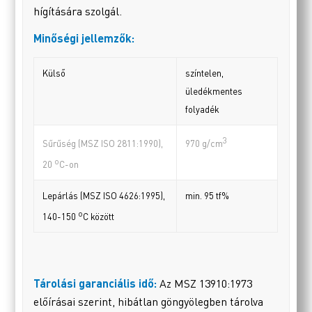
hígítására szolgál.
Minőségi jellemzők:
Külső
színtelen,
üledékmentes
folyadék
3
Sűrűség (MSZ ISO 2811:1990),
970 g/cm
o
20
C-on
Lepárlás (MSZ ISO 4626:1995),
min. 95 tf%
o
140-150
C között
Tárolási garanciális idő:
Az MSZ 13910:1973
előírásai szerint, hibátlan göngyölegben tárolva