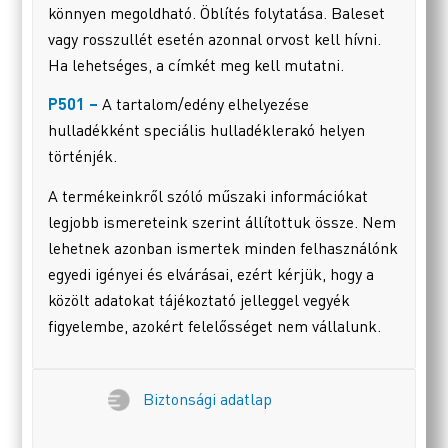
könnyen megoldható. Öblítés folytatása. Baleset
vagy rosszullét esetén azonnal orvost kell hívni.
Ha lehetséges, a címkét meg kell mutatni.
P501 –
A tartalom/edény elhelyezése
hulladékként speciális hulladéklerakó helyen
történjék.
A termékeinkről szóló műszaki információkat
legjobb ismereteink szerint állítottuk össze. Nem
lehetnek azonban ismertek minden felhasználónk
egyedi igényei és elvárásai, ezért kérjük, hogy a
közölt adatokat tájékoztató jelleggel vegyék
figyelembe, azokért felelősséget nem vállalunk.
Biztonsági adatlap