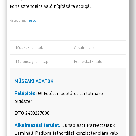
konzisztenciára való hígítására szolgál.
Kategória:
Hígító
Műszaki adatok
Alkalmazás
Biztonsági adatlap
Festékkalkulátor
MŰSZAKI ADATOK
Felépítés:
Glikoléter-acetátot tartalmazó
oldószer.
BTO 2430227000
Alkalmazási terület:
Dunaplaszt Parkettalakk
Laminált Padlóra felhordási konzisztenciára való