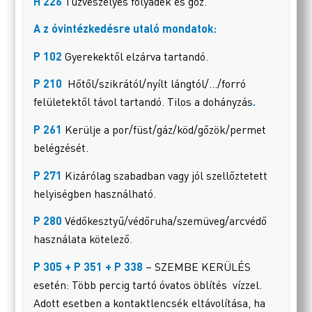
H 226
Tűzveszélyes folyadék és gőz.
A z óvintézkedésre utaló mondatok:
P 102
Gyerekektől elzárva tartandó.
P 210
Hőtől/szikrától/nyílt lángtól/…/forró
felületektől távol tartandó. Tilos a dohányzás
.
P 261
Kerülje a por/füst/gáz/köd/gőzök/permet
belégzését.
P 271
Kizárólag szabadban vagy jól szellőztetett
helyiségben használható.
P 280
Védőkesztyű/védőruha/szemüveg/arcvédő
használata kötelező.
P 305 + P 351 + P 338
– SZEMBE KERÜLÉS
esetén: Több percig tartó óvatos öblítés vízzel.
Adott esetben a kontaktlencsék eltávolítása, ha