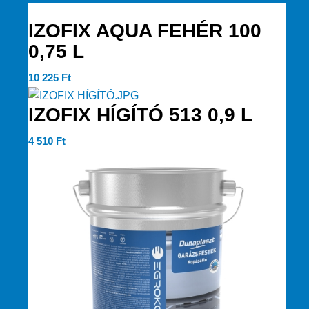
IZOFIX AQUA FEHÉR 100
0,75 L
10 225
Ft
IZOFIX HÍGÍTÓ 513 0,9 L
4 510
Ft