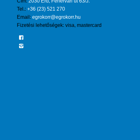
Cím:
2030 Érd, Fehérvári út 63/J.
Tel.:
+36 (23) 521 270
Email:
egrokorr@egrokorr.hu
Fizetési lehetőségek:
visa, mastercard