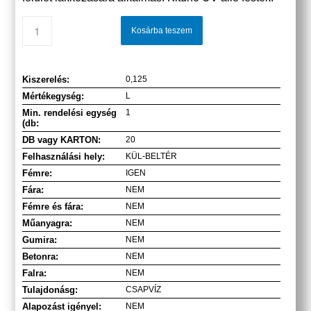
Kosárba teszem
Kiszerelés:
0,125
Mértékegység:
L
Min. rendelési egység
1
(db:
DB vagy KARTON:
20
Felhasználási hely:
KÜL-BELTÉR
Fémre:
IGEN
Fára:
NEM
Fémre és fára:
NEM
Műanyagra:
NEM
Gumira:
NEM
Betonra:
NEM
Falra:
NEM
Tulajdonásg:
CSAPVÍZ
Alapozást igényel:
NEM