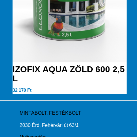
IZOFIX AQUA ZÖLD 600 2,5
L
32 170
Ft
MINTABOLT, FESTÉKBOLT
2030 Érd, Fehérvári út 63/J.