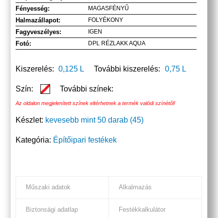
Fényesség:
MAGASFÉNYŰ
Halmazállapot:
FOLYÉKONY
Fagyveszélyes:
IGEN
Fotó:
DPL RÉZLAKK AQUA
Kiszerelés:
0,125 L
További kiszerelés:
0,75 L
Szín:
További színek:
Az oldalon megjelenített színek eltérhetnek a termék valódi színétől!
Készlet:
kevesebb mint 50 darab (45)
Kategória:
Építőipari festékek
Műszaki adatok
Alkalmazás
Biztonsági adatlap
Festékkalkulátor