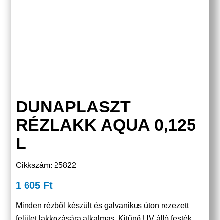
DUNAPLASZT
RÉZLAKK AQUA 0,125
L
Cikkszám: 25822
1 605
Ft
Minden rézből készült és galvanikus úton rezezett
felület lakkozására alkalmas. Kitűnő UV álló festék.