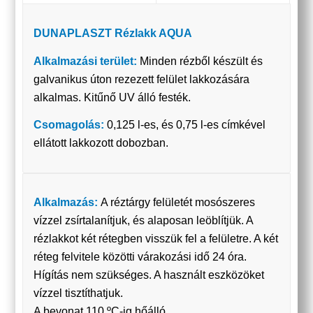
DUNAPLASZT Rézlakk AQUA
Alkalmazási terület:
Minden rézből készült és
galvanikus úton rezezett felület lakkozására
alkalmas. Kitűnő UV álló festék.
Csomagolás:
0,125 l-es, és 0,75 l-es címkével
ellátott lakkozott dobozban.
Alkalmazás:
A réztárgy felületét mosószeres
vízzel zsírtalanítjuk, és alaposan leöblítjük. A
rézlakkot két rétegben visszük fel a felületre. A két
réteg felvitele közötti várakozási idő 24 óra.
Hígítás nem szükséges. A használt eszközöket
vízzel tisztíthatjuk.
A bevonat 110 ºC-ig hőálló.