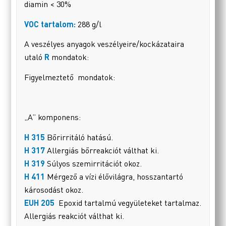
diamin < 30%
VOC tartalom:
288 g/l
A veszélyes anyagok veszélyeire/kockázataira
utaló
R
mondatok:
Figyelmeztető mondatok:
„A” komponens:
H 315
Bőrirritáló hatású.
H 317
Allergiás bőrreakciót válthat ki.
H 319
Súlyos szemirritációt okoz.
H 411
Mérgező a vízi élővilágra, hosszantartó
károsodást okoz.
EUH 205
Epoxid tartalmú vegyületeket tartalmaz.
Allergiás reakciót válthat ki.