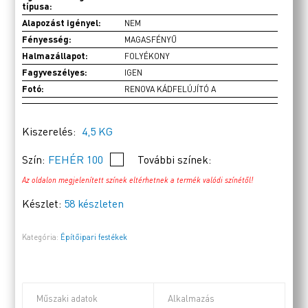
típusa:
Alapozást igényel:
NEM
Fényesség:
MAGASFÉNYŰ
Halmazállapot:
FOLYÉKONY
Fagyveszélyes:
IGEN
Fotó:
RENOVA KÁDFELÚJÍTÓ A
Kiszerelés:
4,5 KG
Szín:
FEHÉR 100
További színek:
Az oldalon megjelenített színek eltérhetnek a termék valódi színétől!
Készlet:
58 készleten
Kategória:
Építőipari festékek
Műszaki adatok
Alkalmazás