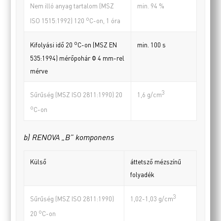
Nem illó anyag tartalom (MSZ
min. 94 %
o
ISO 1515:1992) 120
C-on, 1 óra
o
min. 100 s
Kifolyási idő 20
C-on (MSZ EN
535:1994) mérőpohár Φ 4 mm-rel
mérve
3
Sűrűség (MSZ ISO 2811:1990) 20
1,6 g/cm
o
C-on
b) RENOVA „B” komponens
Külső
áttetsző mézszínű
folyadék
3
Sűrűség (MSZ ISO 2811:1990)
1,02-1,03 g/cm
o
20
C-on