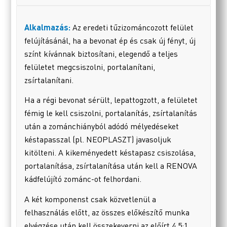
Alkalmazás:
Az eredeti tűzizománcozott felület
felújításánál, ha a bevonat ép és csak új fényt, új
színt kívánnak biztosítani, elegendő a teljes
felületet megcsiszolni, portalanítani,
zsírtalanítani.
Ha a régi bevonat sérült, lepattogzott, a felületet
fémig le kell csiszolni, portalanítás, zsírtalanítás
után a zománchiányból adódó mélyedéseket
késtapasszal (pl. NEOPLASZT) javasoljuk
kitölteni. A kikeményedett késtapasz csiszolása,
portalanítása, zsírtalanítása után kell a RENOVA
kádfelújító zománc-ot felhordani.
A két komponenst csak közvetlenül a
felhasználás előtt, az összes előkészítő munka
elvégzése után kell összekeverni az előírt 4,5:1