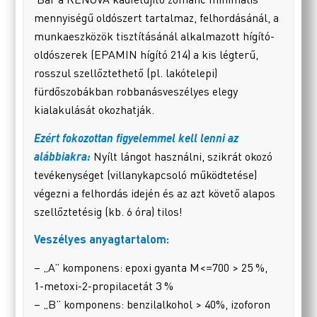
mennyiségű oldószert tartalmaz, felhordásánál, a
munkaeszközök tisztításánál alkalmazott hígító-
oldószerek (EPAMIN hígító 214) a kis légterű,
rosszul szellőztethető (pl. lakótelepi)
fürdőszobákban robbanásveszélyes elegy
kialakulását okozhatják.
Ezért fokozottan figyelemmel kell lenni az
alábbiakra:
Nyílt lángot használni, szikrát okozó
tevékenységet (villanykapcsoló működtetése)
végezni a felhordás idején és az azt követő alapos
szellőztetésig (kb. 6 óra) tilos!
Veszélyes anyagtartalom:
– „A” komponens: epoxi gyanta M<=700 > 25 %,
1-metoxi-2-propilacetát 3 %
– „B” komponens: benzilalkohol > 40%, izoforon