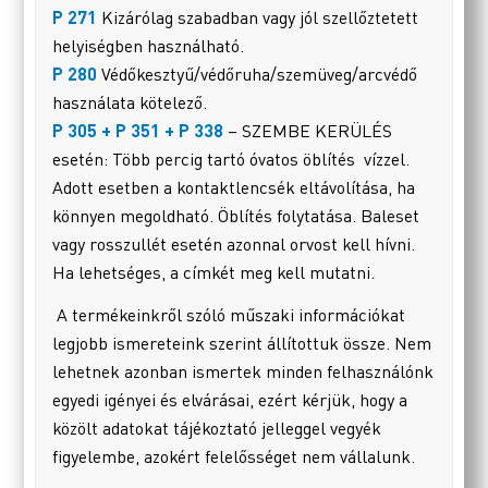
P 271
Kizárólag szabadban vagy jól szellőztetett
helyiségben használható.
P 280
Védőkesztyű/védőruha/szemüveg/arcvédő
használata kötelező.
P 305 + P 351 + P 338
– SZEMBE KERÜLÉS
esetén: Több percig tartó óvatos öblítés vízzel.
Adott esetben a kontaktlencsék eltávolítása, ha
könnyen megoldható. Öblítés folytatása. Baleset
vagy rosszullét esetén azonnal orvost kell hívni.
Ha lehetséges, a címkét meg kell mutatni.
A termékeinkről szóló műszaki információkat
legjobb ismereteink szerint állítottuk össze. Nem
lehetnek azonban ismertek minden felhasználónk
egyedi igényei és elvárásai, ezért kérjük, hogy a
közölt adatokat tájékoztató jelleggel vegyék
figyelembe, azokért felelősséget nem vállalunk.