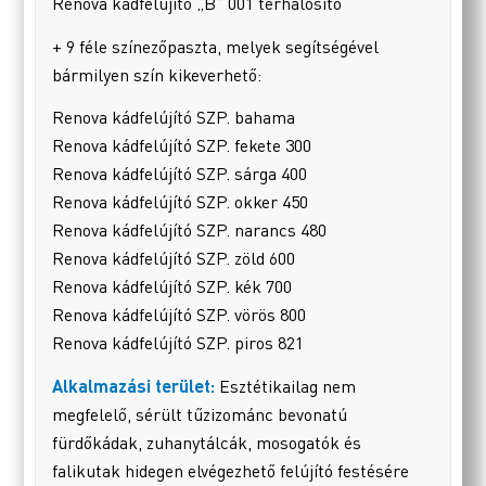
Renova kádfelújító „B” 001 térhálósító
+ 9 féle színezőpaszta, melyek segítségével
bármilyen szín kikeverhető:
Renova kádfelújító SZP. bahama
Renova kádfelújító SZP. fekete 300
Renova kádfelújító SZP. sárga 400
Renova kádfelújító SZP. okker 450
Renova kádfelújító SZP. narancs 480
Renova kádfelújító SZP. zöld 600
Renova kádfelújító SZP. kék 700
Renova kádfelújító SZP. vörös 800
Renova kádfelújító SZP. piros 821
Alkalmazási terület:
Esztétikailag nem
megfelelő, sérült tűzizománc bevonatú
fürdőkádak, zuhanytálcák, mosogatók és
falikutak hidegen elvégezhető felújító festésére