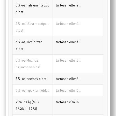
5%-os nátriumhidroxid
tartósan ellenáll
oldat
5%-os Ultra mosópor
tartósan ellenáll
oldat
5%-os Tomi Sztár
tartósan ellenáll
oldat
5%-os Melinda
tartósan ellenáll
hajsampon oldat
5%-os ecetsav oldat
tartósan ellenáll
3%-os hipoklorit oldat
tartósan ellenáll
Vízállóság (MSZ
tartósan vízálló
9640/11:1983)