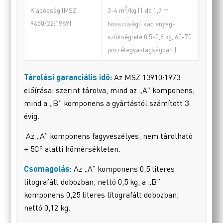
2
Kiadósság (MSZ
3-4 m
/kg (1 db 1,7 m
9650/22:1989)
hosszúságú kád anyag-
szükséglete 0,5-0,6 kg, 60-70
µm rétegvastagságban.)
Tárolási garanciális idő:
Az MSZ 13910:1973
előírásai szerint tárolva, mind az „A” komponens,
mind a „B” komponens a gyártástól számított 3
évig.
Az „A” komponens fagyveszélyes, nem tárolható
+ 5Cº alatti hőmérsékleten.
Csomagolás:
Az „A” komponens 0,5 literes
litografált dobozban, nettó 0,5 kg, a „B”
komponens 0,25 literes litografált dobozban,
nettó 0,12 kg.