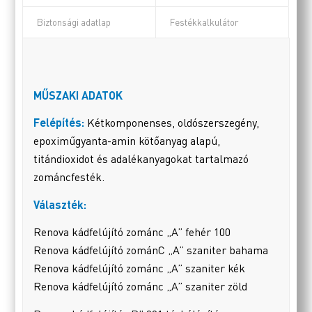
Biztonsági adatlap
Festékkalkulátor
MŰSZAKI ADATOK
Felépítés:
Kétkomponenses, oldószerszegény,
epoximűgyanta-amin kötőanyag alapú,
titándioxidot és adalékanyagokat tartalmazó
zománcfesték.
Választék:
Renova kádfelújító zománc „A” fehér 100
Renova kádfelújító zománC „A” szaniter bahama
Renova kádfelújító zománc „A” szaniter kék
Renova kádfelújító zománc „A” szaniter zöld