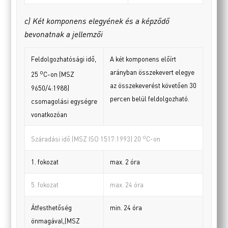
c) Két komponens elegyének és a képződő
bevonatnak a jellemzői
Feldolgozhatósági idő,
A két komponens előírt
arányban összekevert elegye
o
25
C-on (MSZ
az összekeverést követően 30
9650/4:1988)
percen belül feldolgozható.
csomagolási egységre
vonatkozóan
o
Száradási idő (MSZ ISO 1517:1993) 20
C-on
1. fokozat
max. 2 óra
5. fokozat
max. 24 óra
Átfesthetőség
min. 24 óra
önmagával,(MSZ