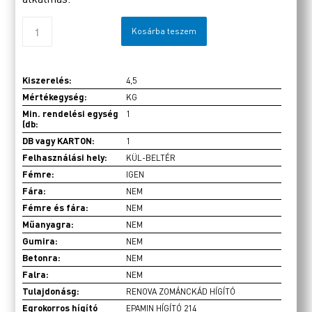
Kosárba teszem
Kiszerelés:
4,5
Mértékegység:
KG
Min. rendelési egység
1
(db:
DB vagy KARTON:
1
Felhasználási hely:
KÜL-BELTÉR
Fémre:
IGEN
Fára:
NEM
Fémre és fára:
NEM
Műanyagra:
NEM
Gumira:
NEM
Betonra:
NEM
Falra:
NEM
Tulajdonásg:
RENOVA ZOMÁNCKÁD HÍGÍTÓ
Egrokorros hígító
EPAMIN HÍGÍTÓ 214