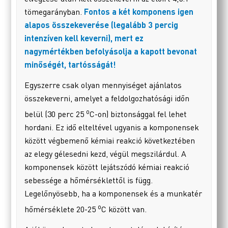
tömegarányban.
Fontos a két komponens igen
alapos összekeverése (legalább 3 percig
intenzíven kell keverni), mert ez
nagymértékben befolyásolja a kapott bevonat
minőségét, tartósságát!
Egyszerre csak olyan mennyiséget ajánlatos
összekeverni, amelyet a feldolgozhatósági időn
o
belül (30 perc 25
C-on) biztonsággal fel lehet
hordani. Ez idő elteltével ugyanis a komponensek
között végbemenő kémiai reakció következtében
az elegy gélesedni kezd, végül megszilárdul. A
komponensek között lejátszódó kémiai reakció
sebessége a hőmérséklettől is függ.
Legelőnyösebb, ha a komponensek és a munkatér
o
hőmérséklete 20-25
C között van.