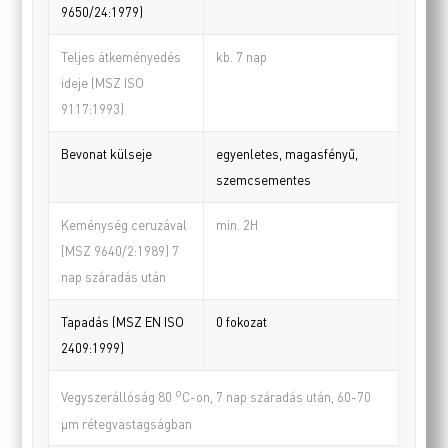
9650/24:1979)
Teljes átkeményedés
kb. 7 nap
ideje (MSZ ISO
9117:1993)
Bevonat külseje
egyenletes, magasfényű,
szemcsementes
Keménység ceruzával
min. 2H
(MSZ 9640/2:1989) 7
nap száradás után
Tapadás (MSZ EN ISO
0 fokozat
2409:1999)
o
Vegyszerállóság 80
C-on, 7 nap száradás után, 60-70
µm rétegvastagságban