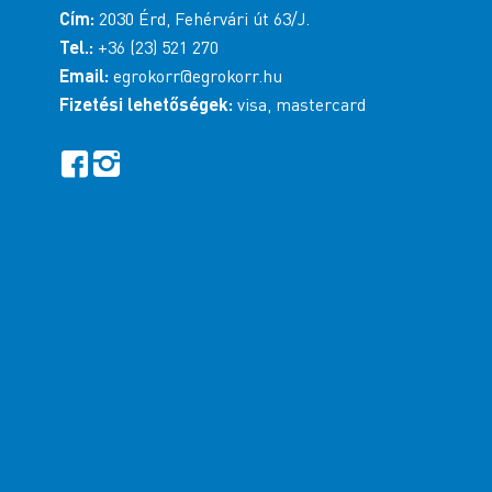
Cím:
2030 Érd, Fehérvári út 63/J.
Tel.:
+36 (23) 521 270
Email:
egrokorr@egrokorr.hu
Fizetési lehetőségek:
visa, mastercard