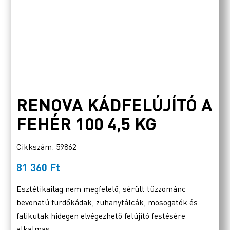
RENOVA KÁDFELÚJÍTÓ A
FEHÉR 100 4,5 KG
Cikkszám: 59862
81 360
Ft
Esztétikailag nem megfelelő, sérült tűzzománc
bevonatú fürdőkádak, zuhanytálcák, mosogatók és
falikutak hidegen elvégezhető felújító festésére
alkalmas.