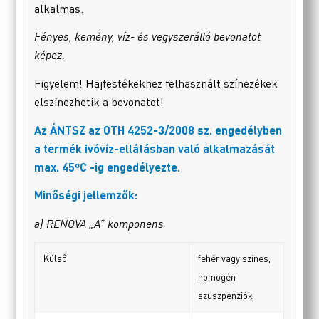
alkalmas.
Fényes, kemény, víz- és vegyszerálló bevonatot
képez.
Figyelem! Hajfestékekhez felhasznált színezékek
elszínezhetik a bevonatot!
Az ÁNTSZ az OTH 4252-3/2008 sz. engedélyben
a termék ivóvíz-ellátásban való alkalmazását
max. 45ºC -ig engedélyezte.
Minőségi jellemzők:
a) RENOVA „A” komponens
Külső
fehér vagy színes,
homogén
szuszpenziók