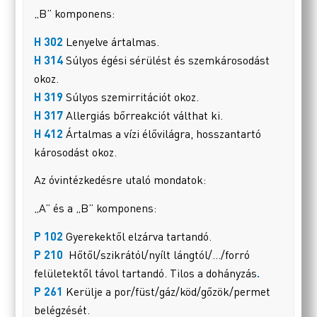
„B” komponens:
H 302
Lenyelve ártalmas.
H 314
Súlyos égési sérülést és szemkárosodást
okoz.
H 319
Súlyos szemirritációt okoz.
H 317
Allergiás bőrreakciót válthat ki.
H 412
Ártalmas a vízi élővilágra, hosszantartó
károsodást okoz.
Az óvintézkedésre utaló mondatok:
„A” és a „B” komponens:
P 102
Gyerekektől elzárva tartandó.
P 210
Hőtől/szikrától/nyílt lángtól/…/forró
felületektől távol tartandó. Tilos a dohányzás
.
P 261
Kerülje a por/füst/gáz/köd/gőzök/permet
belégzését.