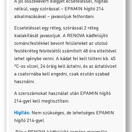
A jól összekevert elegyet ecseteléssel, hígítás
nélkül, vagy szórással – EPAMIN hígító 214
alkalmazásával – javasoljuk felhordani.
Ecseteléssel egy réteg, szórással 2 réteg
kialakítását javasoljuk. A RENOVA kádfelújító
zománcfestékkel bevont felületeket az utolsó
festékréteg felvitelétől számított 48 óra elteltével
lehet igénybe venni. A kádat fel kell tölteni kb. 45
ºC-os vízzel, 24 óráig kell áztatni, és az áztatóvizet
a csatornába kell engedni, csak ezután szabad
használni.
A szerszámokat használat után EPAMIN hígító
214-gyel kell megtisztítani.
Hígítás:
Nem szükséges, de lehetséges EPAMIN
hígító 214-gyel.
Bár a RENOVA kádfelújító zománc minimális