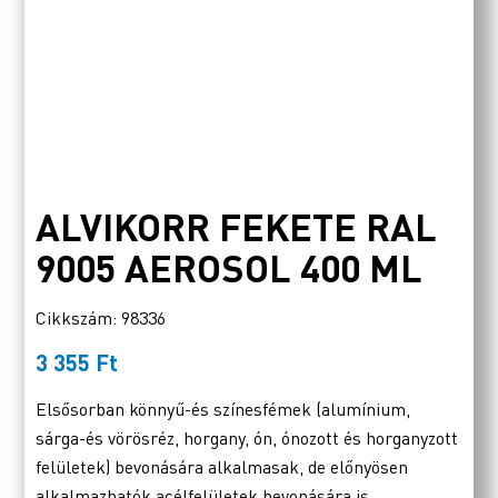
ALVIKORR FEKETE RAL
9005 AEROSOL 400 ML
Cikkszám: 98336
3 355
Ft
Elsősorban könnyű-és színesfémek (alumínium,
sárga-és vörösréz, horgany, ón, ónozott és horganyzott
felületek) bevonására alkalmasak, de előnyösen
alkalmazhatók acélfelületek bevonására is.