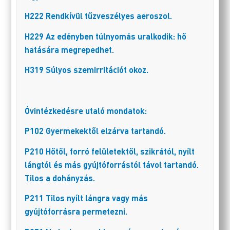
H222 Rendkívül tűzveszélyes aeroszol.
H229 Az edényben túlnyomás uralkodik: hő
hatására megrepedhet.
H319 Súlyos szemirritációt okoz.
Óvintézkedésre utaló mondatok:
P102 Gyermekektől elzárva tartandó.
P210 Hőtől, forró felületektől, szikrától, nyílt
lángtól és más gyújtóforrástól távol tartandó.
Tilos a dohányzás.
P211 Tilos nyílt lángra vagy más
gyújtóforrásra permetezni.