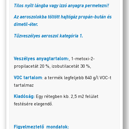
Tilos nyílt lángba vagy izzó anyagra permetezni!
Az aeroszolokba töltött hajtógáz propán-bután és
dimetil-éter.
Tűzveszélyes aeroszol kategória 1.
Veszélyes anyagtartalom:
, 1-metoxi-2-
propilacetát 20 %, izobutilacetát 30 %,
VOC tartalom
: a termék legfeljebb
840 g/l VOC-t
tartalmaz
Kiadóság:
Egy rétegben kb. 2,5 m2 felület
festésére elegendő.
Figyelmeztető mondatok: