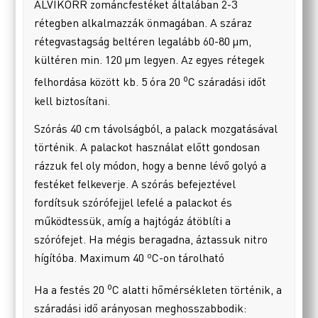
ALVIKORR zománcfestéket általában 2-3
rétegben alkalmazzák önmagában. A száraz
rétegvastagság beltéren legalább 60-80 µm,
kültéren min. 120 µm legyen. Az egyes rétegek
o
felhordása között kb. 5 óra 20
C száradási időt
kell biztosítani.
Szórás 40 cm távolságból, a palack mozgatásával
történik. A palackot használat előtt gondosan
rázzuk fel oly módon, hogy a benne lévő golyó a
festéket felkeverje. A szórás befejeztével
fordítsuk szórófejjel lefelé a palackot és
működtessük, amíg a hajtógáz átöblíti a
szórófejet. Ha mégis beragadna, áztassuk nitro
hígítóba. Maximum 40 ºC-on tárolható
o
Ha a festés 20
C alatti hőmérsékleten történik, a
száradási idő arányosan meghosszabbodik: