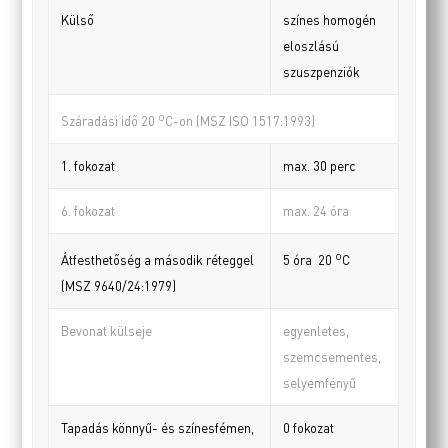
Külső
színes homogén
eloszlású
szuszpenziók
o
Száradási idő 20
C-on (MSZ ISO 1517:1993)
1. fokozat
max. 30 perc
6. fokozat
max. 24 óra
o
Átfesthetőség a második réteggel
5 óra 20
C
(MSZ 9640/24:1979)
Bevonat külseje
egyenletes,
szemcsementes,
selyemfényű
Tapadás könnyű- és színesfémen,
0 fokozat