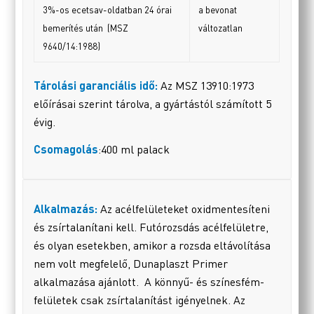
3%-os ecetsav-oldatban 24 órai
a bevonat
bemerítés után (MSZ
változatlan
9640/14:1988)
Tárolási garanciális idő:
Az MSZ 13910:1973
előírásai szerint tárolva, a gyártástól számított 5
évig.
Csomagolás
:400 ml palack
Alkalmazás:
Az
acélfelületeket oxidmentesíteni
és zsírtalanítani kell. Futórozsdás acélfelületre,
és olyan esetekben, amikor a rozsda eltávolítása
nem volt megfelelő, Dunaplaszt Primer
alkalmazása ajánlott. A könnyű- és színesfém-
felületek csak zsírtalanítást igényelnek. Az