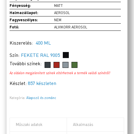
Fényesség:
MATT
Halmazállapot:
AEROSOL
Fagyveszélyes:
NEM
Fotó:
ALVIKORR AEROSOL
Kiszerelés:
400 ML
Szín:
FEKETE RAL 9005
További színek:
Az oldalon megjelenített színek eltérhetnek a termék valódi színétől!
Készlet:
857 készleten
Kategória:
Alapozó és zománc
Műszaki adatok
Alkalmazás