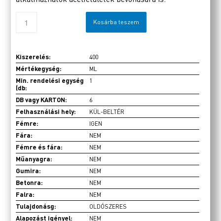
Kosárba teszem
Kiszerelés:
400
Mértékegység:
ML
Min. rendelési egység
1
(db:
DB vagy KARTON:
6
Felhasználási hely:
KÜL-BELTÉR
Fémre:
IGEN
Fára:
NEM
Fémre és fára:
NEM
Műanyagra:
NEM
Gumira:
NEM
Betonra:
NEM
Falra:
NEM
Tulajdonásg:
OLDÓSZERES
Alapozást igényel:
NEM