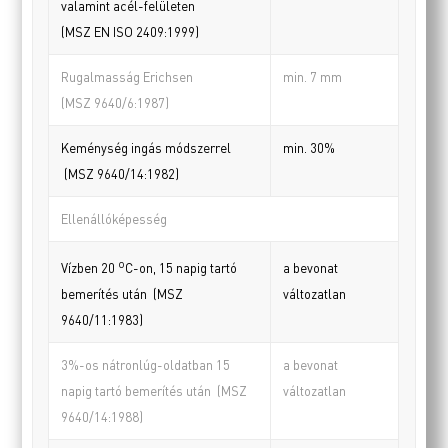
valamint acél-felületen
(MSZ EN ISO 2409:1999)
Rugalmasság Erichsen
min. 7 mm
(MSZ 9640/6:1987)
Keménység ingás módszerrel
min. 30%
(MSZ 9640/14:1982)
Ellenállóképesség
o
a bevonat
Vízben 20
C-on, 15 napig tartó
változatlan
bemerítés után (MSZ
9640/11:1983)
3%-os nátronlúg-oldatban 15
a bevonat
napig tartó bemerítés után (MSZ
változatlan
9640/14:1988)