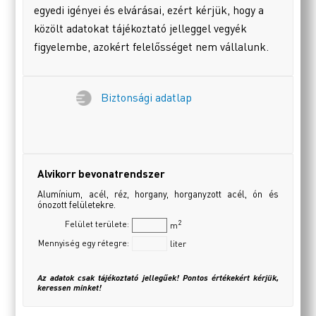
egyedi igényei és elvárásai, ezért kérjük, hogy a
közölt adatokat tájékoztató jelleggel vegyék
figyelembe, azokért felelősséget nem vállalunk.
Biztonsági adatlap
Alvikorr bevonatrendszer
Alumínium, acél, réz, horgany, horganyzott acél, ón és
ónozott felületekre.
2
Felület területe:
m
Mennyiség egy rétegre:
liter
Az adatok csak tájékoztató jellegűek! Pontos értékekért kérjük,
keressen minket!