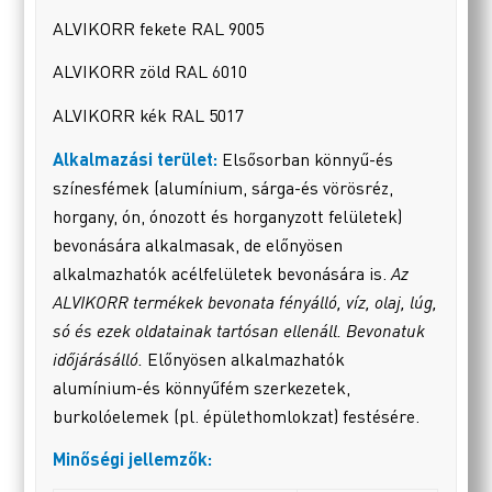
ALVIKORR fekete RAL 9005
ALVIKORR zöld RAL 6010
ALVIKORR kék RAL 5017
Alkalmazási terület:
Elsősorban könnyű-és
színesfémek (alumínium, sárga-és vörösréz,
horgany, ón, ónozott és horganyzott felületek)
bevonására alkalmasak, de előnyösen
alkalmazhatók acélfelületek bevonására is.
Az
ALVIKORR termékek bevonata fényálló, víz, olaj, lúg,
só és ezek oldatainak tartósan ellenáll. Bevonatuk
időjárásálló.
Előnyösen alkalmazhatók
alumínium-és könnyűfém szerkezetek,
burkolóelemek (pl. épülethomlokzat) festésére.
Minőségi jellemzők: