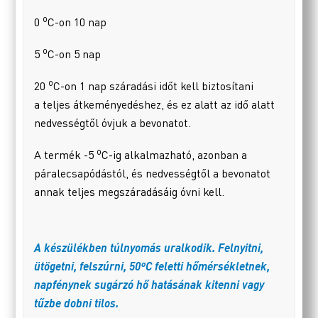
o
0
C-on 10 nap
o
5
C-on 5 nap
o
20
C-on 1 nap száradási időt kell biztosítani
a teljes átkeményedéshez, és ez alatt az idő alatt
nedvességtől óvjuk a bevonatot.
o
A termék -5
C-ig alkalmazható, azonban a
páralecsapódástól, és nedvességtől a bevonatot
annak teljes megszáradásáig óvni kell.
A készülékben túlnyomás uralkodik. Felnyitni,
ütögetni, felszúrni, 50ºC feletti hőmérsékletnek,
napfénynek sugárzó hő hatásának kitenni vagy
tűzbe dobni tilos.