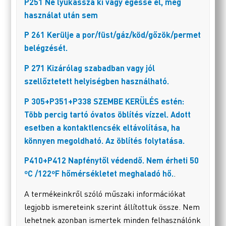
P251 Ne lyukassza ki vagy égesse el, még
használat után sem
P 261 Kerülje a por/füst/gáz/köd/gőzök/permet
belégzését.
P 271 Kizárólag szabadban vagy jól
szellőztetett helyiségben használható.
P 305+P351+P338 SZEMBE KERÜLÉS estén:
Több percig tartó óvatos öblítés vízzel. Adott
esetben a kontaktlencsék eltávolítása, ha
könnyen megoldható. Az öblítés folytatása.
P410+P412 Napfénytől védendő. Nem érheti 50
ºC /122ºF hőmérsékletet meghaladó hő.
.
A termékeinkről szóló műszaki információkat
legjobb ismereteink szerint állítottuk össze. Nem
lehetnek azonban ismertek minden felhasználónk