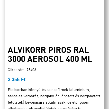
ALVIKORR PIROS RAL
3000 AEROSOL 400 ML
Cikkszám: 98406
3 355
Ft
Elsősorban könnyű-és színesfémek (alumínium,
sárga-és vörösréz, horgany, ón, ónozott és horganyzott
felületek) bevonására alkalmasak, de előnyösen
alkalmazhatók acélfelületek bevonására is.