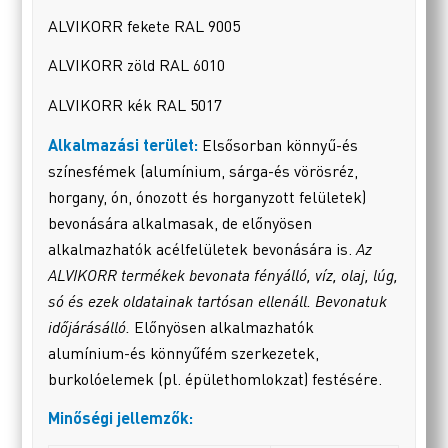
ALVIKORR fekete RAL 9005
ALVIKORR zöld RAL 6010
ALVIKORR kék RAL 5017
Alkalmazási terület:
Elsősorban könnyű-és
színesfémek (alumínium, sárga-és vörösréz,
horgany, ón, ónozott és horganyzott felületek)
bevonására alkalmasak, de előnyösen
alkalmazhatók acélfelületek bevonására is.
Az
ALVIKORR termékek bevonata fényálló, víz, olaj, lúg,
só és ezek oldatainak tartósan ellenáll. Bevonatuk
időjárásálló.
Előnyösen alkalmazhatók
alumínium-és könnyűfém szerkezetek,
burkolóelemek (pl. épülethomlokzat) festésére.
Minőségi jellemzők: