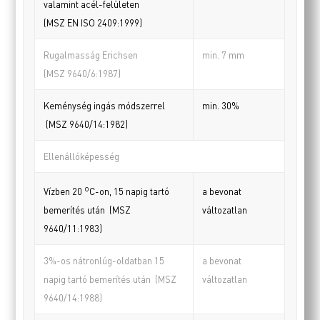
valamint acél-felületen
(MSZ EN ISO 2409:1999)
Rugalmasság Erichsen
min. 7 mm
(MSZ 9640/6:1987)
Keménység ingás módszerrel
min. 30%
(MSZ 9640/14:1982)
Ellenállóképesség
o
a bevonat
Vízben 20
C-on, 15 napig tartó
változatlan
bemerítés után (MSZ
9640/11:1983)
3%-os nátronlúg-oldatban 15
a bevonat
napig tartó bemerítés után (MSZ
változatlan
9640/14:1988)