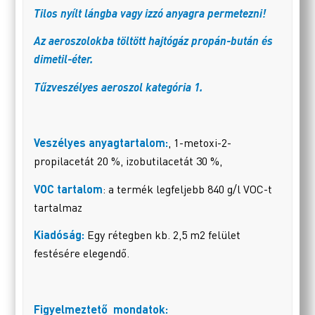
Tilos nyílt lángba vagy izzó anyagra permetezni!
Az aeroszolokba töltött hajtógáz propán-bután és
dimetil-éter.
Tűzveszélyes aeroszol kategória 1.
Veszélyes anyagtartalom:
, 1-metoxi-2-
propilacetát 20 %, izobutilacetát 30 %,
VOC tartalom
: a termék legfeljebb
840 g/l VOC-t
tartalmaz
Kiadóság:
Egy rétegben kb. 2,5 m2 felület
festésére elegendő.
Figyelmeztető mondatok: