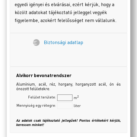
egyedi igényei és elvárásai, ezért kérjük, hogy a
közölt adatokat tájékoztató jelleggel vegyék
figyelembe, azokért felelősséget nem vállalunk.
Biztonsági adatlap
Alvikorr bevonatrendszer
Alumínium, acél, réz, horgany, horganyzott acél, ón és
ónozott felületekre.
2
Felület területe:
m
Mennyiség egy rétegre:
liter
Az adatok csak tájékoztató jellegűek! Pontos értékekért kérjük,
keressen minket!