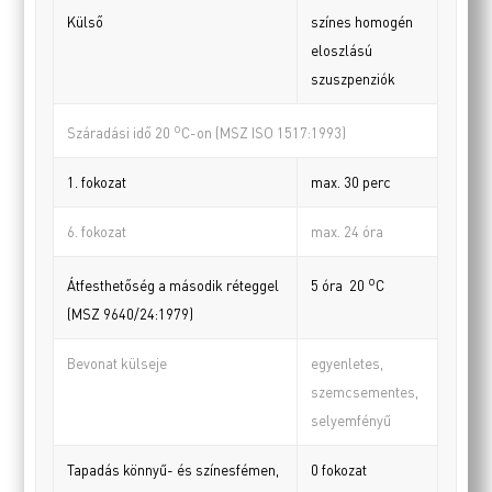
Külső
színes homogén
eloszlású
szuszpenziók
o
Száradási idő 20
C-on (MSZ ISO 1517:1993)
1. fokozat
max. 30 perc
6. fokozat
max. 24 óra
o
Átfesthetőség a második réteggel
5 óra 20
C
(MSZ 9640/24:1979)
Bevonat külseje
egyenletes,
szemcsementes,
selyemfényű
Tapadás könnyű- és színesfémen,
0 fokozat