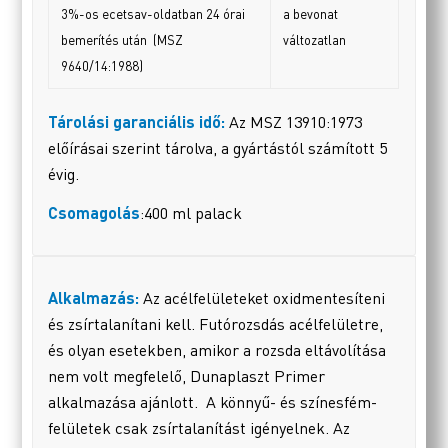
3%-os ecetsav-oldatban 24 órai
a bevonat
bemerítés után (MSZ
változatlan
9640/14:1988)
Tárolási garanciális idő:
Az MSZ 13910:1973
előírásai szerint tárolva, a gyártástól számított 5
évig.
Csomagolás
:400 ml palack
Alkalmazás:
Az
acélfelületeket oxidmentesíteni
és zsírtalanítani kell. Futórozsdás acélfelületre,
és olyan esetekben, amikor a rozsda eltávolítása
nem volt megfelelő, Dunaplaszt Primer
alkalmazása ajánlott. A könnyű- és színesfém-
felületek csak zsírtalanítást igényelnek. Az