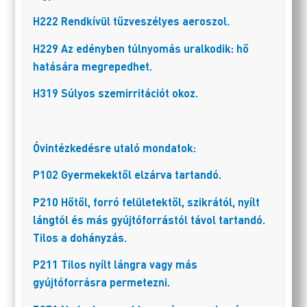
H222 Rendkívül tűzveszélyes aeroszol.
H229 Az edényben túlnyomás uralkodik: hő
hatására megrepedhet.
H319 Súlyos szemirritációt okoz.
Óvintézkedésre utaló mondatok:
P102 Gyermekektől elzárva tartandó.
P210 Hőtől, forró felületektől, szikrától, nyílt
lángtól és más gyújtóforrástól távol tartandó.
Tilos a dohányzás.
P211 Tilos nyílt lángra vagy más
gyújtóforrásra permetezni.