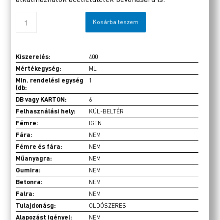
Kosárba teszem
Kiszerelés:
400
Mértékegység:
ML
Min. rendelési egység
1
(db:
DB vagy KARTON:
6
Felhasználási hely:
KÜL-BELTÉR
Fémre:
IGEN
Fára:
NEM
Fémre és fára:
NEM
Műanyagra:
NEM
Gumira:
NEM
Betonra:
NEM
Falra:
NEM
Tulajdonásg:
OLDÓSZERES
Alapozást igényel:
NEM