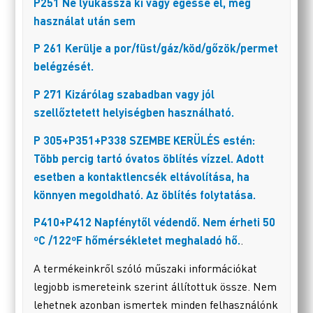
P251 Ne lyukassza ki vagy égesse el, még
használat után sem
P 261 Kerülje a por/füst/gáz/köd/gőzök/permet
belégzését.
P 271 Kizárólag szabadban vagy jól
szellőztetett helyiségben használható.
P 305+P351+P338 SZEMBE KERÜLÉS estén:
Több percig tartó óvatos öblítés vízzel. Adott
esetben a kontaktlencsék eltávolítása, ha
könnyen megoldható. Az öblítés folytatása.
P410+P412 Napfénytől védendő. Nem érheti 50
ºC /122ºF hőmérsékletet meghaladó hő.
.
A termékeinkről szóló műszaki információkat
legjobb ismereteink szerint állítottuk össze. Nem
lehetnek azonban ismertek minden felhasználónk