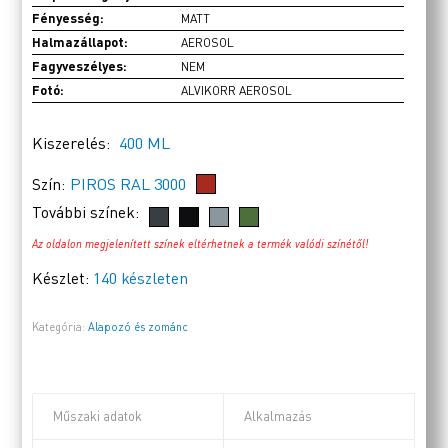
Fényesség:
MATT
Halmazállapot:
AEROSOL
Fagyveszélyes:
NEM
Fotó:
ALVIKORR AEROSOL
Kiszerelés:
400 ML
Szín:
PIROS RAL 3000
További színek:
Az oldalon megjelenített színek eltérhetnek a termék valódi színétől!
Készlet:
140 készleten
Kategória:
Alapozó és zománc
Műszaki adatok
Alkalmazás