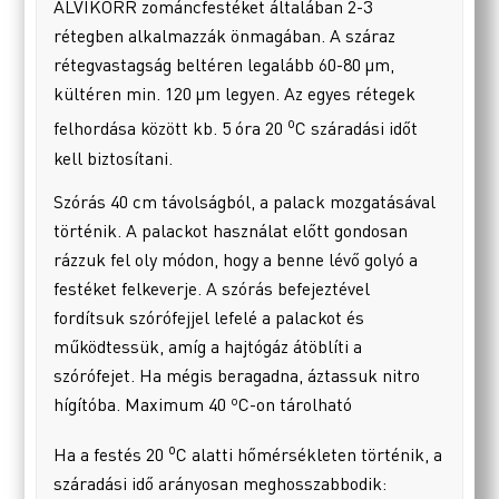
ALVIKORR zománcfestéket általában 2-3
rétegben alkalmazzák önmagában. A száraz
rétegvastagság beltéren legalább 60-80 µm,
kültéren min. 120 µm legyen. Az egyes rétegek
o
felhordása között kb. 5 óra 20
C száradási időt
kell biztosítani.
Szórás 40 cm távolságból, a palack mozgatásával
történik. A palackot használat előtt gondosan
rázzuk fel oly módon, hogy a benne lévő golyó a
festéket felkeverje. A szórás befejeztével
fordítsuk szórófejjel lefelé a palackot és
működtessük, amíg a hajtógáz átöblíti a
szórófejet. Ha mégis beragadna, áztassuk nitro
hígítóba. Maximum 40 ºC-on tárolható
o
Ha a festés 20
C alatti hőmérsékleten történik, a
száradási idő arányosan meghosszabbodik: