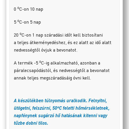
o
0
C-on 10 nap
o
5
C-on 5 nap
o
20
C-on 1 nap száradási időt kell biztosítani
a teljes átkeményedéshez, és ez alatt az idő alatt
nedvességtől óvjuk a bevonatot.
o
A termék -5
C-ig alkalmazható, azonban a
páralecsapódástól, és nedvességtől a bevonatot
annak teljes megszáradásáig óvni kell.
A készülékben túlnyomás uralkodik. Felnyitni,
ütögetni, felszúrni, 50ºC feletti hőmérsékletnek,
napfénynek sugárzó hő hatásának kitenni vagy
tűzbe dobni tilos.