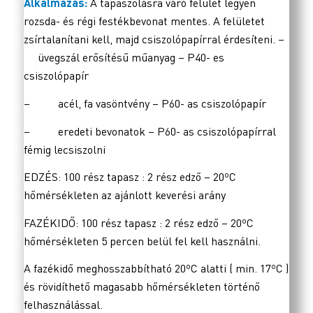
Alkalmazás:
A tapaszolásra váró felület legyen
rozsda- és régi festékbevonat mentes. A felületet
zsírtalanítani kell, majd csiszolópapírral érdesíteni. –
üvegszál erősítésű műanyag – P40- es
csiszolópapír
– acél, fa vasöntvény – P60- as csiszolópapír
– eredeti bevonatok – P60- as csiszolópapírral
fémig lecsiszolni
EDZÉS: 100 rész tapasz : 2 rész edző – 20ºC
hőmérsékleten az ajánlott keverési arány
FAZÉKIDŐ: 100 rész tapasz : 2 rész edző – 20ºC
hőmérsékleten 5 percen belül fel kell használni.
A fazékidő meghosszabbítható 20ºC alatti ( min. 17ºC )
és rövidíthető magasabb hőmérsékleten történő
felhasználással.