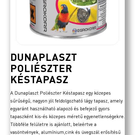
DUNAPLASZT
POLIÉSZTER
KÉSTAPASZ
A Dunaplaszt Poliészter Késtapasz egy közepes
sűrűségű, nagyon jól feldolgozható lágy tapasz, amely
egyaránt használható alapozó és befejező gyors
tapaszként kis-és közepes méretű egyenetlenségekre.
Többféle felületre is ajánlott, beleértve a
vasöntvények, alumínium,cink és üvegszál erősítésű