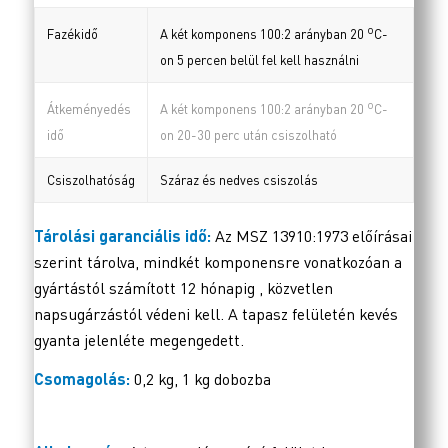
o
Fazékidő
A két komponens 100:2 arányban 20
C-
on 5 percen belül fel kell használni
o
Átkeményedés
A két komponens 100:2 arányban 20
C-
idő
on 20-30 perc után csiszolható
Csiszolhatóság
Száraz és nedves csiszolás
Tárolási garanciális idő:
Az MSZ 13910:1973 előírásai
szerint tárolva, mindkét komponensre vonatkozóan a
gyártástól számított 12 hónapig , közvetlen
napsugárzástól védeni kell. A tapasz felületén kevés
gyanta jelenléte megengedett.
Csomagolás:
0,2 kg, 1 kg dobozba