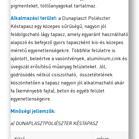
pigmenteket, töltőanyagokat tartalmaz.
Alkalmazási terület:
a Dunaplaszt Poliészter
Késtapasz egy közepes sűrűségű, nagyon jól
feldolgozható lágy tapasz, amely egyaránt használható
alapozó és befejező gyors tapaszként kis-és közepes
méretű egyenetlenségekre. Többféle felületre is
ajánlott, beleértve a vasöntvények, alumínium,cink és
üvegszál erősítésű műanyag felületeket. Jól,
gödrösödés nélkül csiszolható, összetételének
köszönhetően a tapasz nagyon jól alkalmazható akár
fa (keményebb fajta), beton és egyéb felület
egyenetlenségeire.
Minőségi jellemzők:
a) DUNAPLASZTPOLIÉSZTER KÉSTAPASZ
Külső
erősen