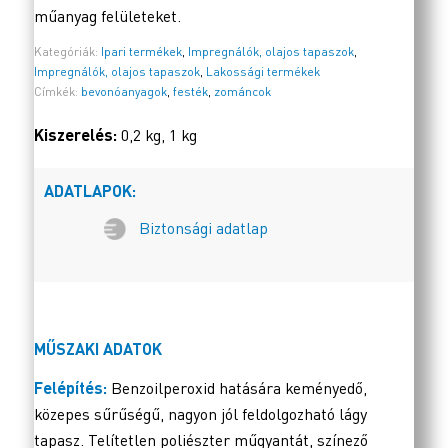
műanyag felületeket.
Kategóriák:
Ipari termékek
,
Impregnálók, olajos tapaszok
,
Impregnálók, olajos tapaszok
,
Lakossági termékek
Címkék:
bevonóanyagok
,
festék
,
zománcok
Kiszerelés:
0,2 kg, 1 kg
ADATLAPOK:
Biztonsági adatlap
MŰSZAKI ADATOK
Felépítés:
Benzoilperoxid hatására keményedő,
közepes sűrűségű, nagyon jól feldolgozható lágy
tapasz. Telítetlen poliészter műgyantát, színező