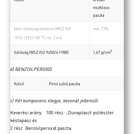
viszkózus
paszta
Nem illóanyag tartalom (MSZ ISO
min. 73%
o
1515:1992) 105
C-on, 2 óra
3
Sűrűség (MSZ ISO 9650/4:1988)
1,67 g/cm
b) BENZOILPEROXID
Külső
Piros színű paszta
c) Két komponens elegye, bevonat jellemzői
Keverési arány 100 rész „Dunaplaszt poliészter
késtapasz és
2 rész Benzoilperoxid paszta