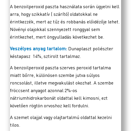
A benzoilperoxid paszta használata során ügyelni kell
arra, hogy szikkatív ( szárító) oldatokkal ne
érintkezzék, mert az tűz és robbanás előidézője lehet.
Növényi olajokkal szennyezett ronggyal sem
érintkezhet, mert öngyulladás következhet be.
Veszélyes anyag tartalom:
Dunaplaszt poliészter
késtapasz 14%, sztirolt tartalmaz.
A benzoilperoxid paszta szerves peroxid tartalma
miatt bőrre, különösen szembe jutva súlyos
roncsolást, illetve megvakulást okozhat. A szembe
fröccsent anyagot azonnal 2%-os
nátriumhidrokarbonát oldattal kell kimosni, ezt
követően rögtön orvoshoz kell fordulni.
A szemet olajjal vagy olajtartalmú oldattal kezelni
tilos.