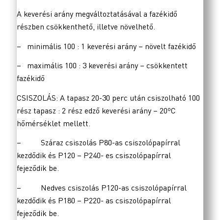
A keverési arány megváltoztatásával a fazékidő
részben csökkenthető, illetve növelhető.
– minimális 100 : 1 keverési arány – növelt fazékidő
– maximális 100 : 3 keverési arány – csökkentett
fazékidő
CSISZOLÁS: A tapasz 20-30 perc után csiszolható 100
rész tapasz : 2 rész edző keverési arány – 20ºC
hőmérséklet mellett.
– Száraz csiszolás P80-as csiszolópapírral
kezdődik és P120 – P240- es csiszolópapírral
fejeződik be.
– Nedves csiszolás P120-as csiszolópapírral
kezdődik és P180 – P220- as csiszolópapírral
fejeződik be.