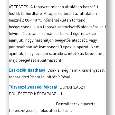
ÁTFESTÉS: A tapaszra minden általában használt
festék felhordható. A tapasz ellenáll az általában
használt 80-110 ºC hőmérsékleten történő
beégetésnek. Ha a tapaszt korrózióvédő alapozóra kell
felvinni és aztán a zománcot be kell égetni, akkor
ajánljuk, hogy használjon beégetős alapozót, vagy
pontosabban kétkomponensű epoxi alapozót. Nem
ajánljuk, hogy levegőn száradó szintetikus bevonatot,
majd beégetést alkalmazzon!
Eszközök tisztítása:
Csak a még nem kikeményedett
tapasz tisztítható le, nitróhígítóval.
Tűzveszélyességi fokozat:
DUNAPLASZT
POLIÉSZTER KÉSTAPASZ III.
Benzoilperoxid paszta I.
tűzveszélyességi fokozatba tartozik