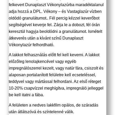
felkevert Dunaplaszt Vékonylazúrba maradéktalanul
adja hozzá a DPL. Vékony – és Vastaglazúr vízben
oldódó granulátumot.. Fél percig kézzel keverőbot
segítségével keverje fel. Zárja le a dobozt, fél órán
keresztül hagyja beoldódni a granulátumot. Ismételt
átkeverés után a kívánt színű Dunaplaszt
Vékonylazúr felhordható.
A lakkot felhasználás előtt fel kell keverni. A lakkot
előzőleg lenolajkencével vagy egyéb
impregnálószerrel kezelt, vagy natúr fára, csiszolt és
alaposan portalanított felületre kell ecseteléssel,
teddyvel vagy mártással felhordani. Az első réteget
10-20% csapvízzel meghígítva, impregnáló jelleggel
be kell itatni a fába.
A felületen a nedves lakkfilm opálos, de száradás
után átlátszóvá és színtelenné válik.