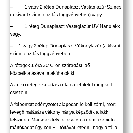
– 1 vagy 2 réteg Dunaplaszt Vastaglazúr Színes
(a kívánt színintenzitás függvényében) vagy,
– 1 réteg Dunaplaszt Vastaglazúr UV Nanolakk
vagy,
– 1 vagy 2 réteg Dunaplaszt Vékonylazúr (a kívánt
színintenzitás függvényében
A rétegek 1 óra 20ºC-on száradási idő
közbeiktatásával alakíthatók ki.
Az első réteg száradása után a felületet meg kell
csiszolni.
A felbontott edényzetet alaposan le kell zárni, mert
levegő hatására vékony hártya képződik a lakk
felszínén. Mártásos felvitel esetén a nem üzemelő
mártókádat úgy kell PE fóliával lefedni, hogy a fólia