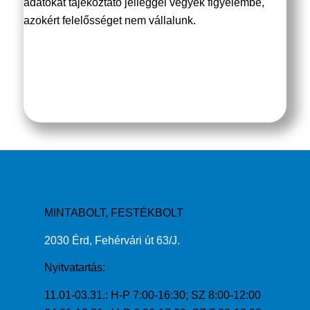
adatokat tájékoztató jelleggel vegyék figyelembe,
azokért felelősséget nem vállalunk.
MINTABOLT, FESTÉKBOLT
2030 Érd, Fehérvári út 63/J.
Nyitvatartás:
11.01-03.31.: H-P 7:00-16:30; SZ 8:00-12:00