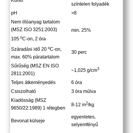
Külső
színtelen folyadék
pH
>8
Nem illóanyag tartalom
(MSZ ISO 3251:2003)
min. 25%
o
105
C-on, 2 óra
o
Száradási idő 20
C-on,
30 perc
max. 60% páratartalom
Sűrűség (MSZ EN ISO
3
~1,025 g/cm
2811:2001)
Teljes átkeményedés
6 óra
Csiszolható
3 óra múlva
Kiadósság (MSZ
2
8-12 m
/kg
9650/22:1989) 1 rétegben
egyenletes,
Bevonat külseje
selyemfényű