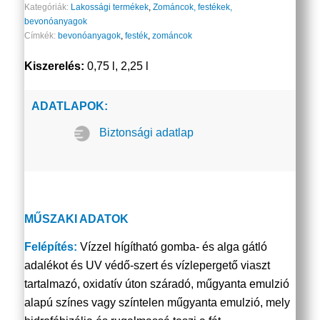
Kategóriák:
Lakossági termékek
,
Zománcok, festékek,
bevonóanyagok
Címkék:
bevonóanyagok
,
festék
,
zománcok
Kiszerelés:
0,75 l, 2,25 l
ADATLAPOK:
Biztonsági adatlap
MŰSZAKI ADATOK
Felépítés:
Vízzel hígítható gomba- és alga gátló
adalékot és UV védő-szert és vízlepergető viaszt
tartalmazó, oxidatív úton száradó, műgyanta emulzió
alapú színes vagy színtelen műgyanta emulzió, mely