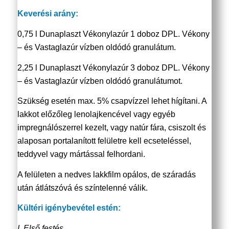
Keverési arány:
0,75 l Dunaplaszt Vékonylazúr 1 doboz DPL. Vékony
– és Vastaglazúr vízben oldódó granulátum.
2,25 l Dunaplaszt Vékonylazúr 3 doboz DPL. Vékony
– és Vastaglazúr vízben oldódó granulátumot.
Szükség esetén max. 5% csapvízzel lehet hígítani. A
lakkot előzőleg lenolajkencével vagy egyéb
impregnálószerrel kezelt, vagy natúr fára, csiszolt és
alaposan portalanított felületre kell ecseteléssel,
teddyvel vagy mártással felhordani.
A felületen a nedves lakkfilm opálos, de száradás
után átlátszóvá és színtelenné válik.
Kültéri igénybevétel estén:
I. Első festés