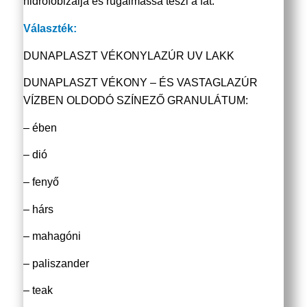
hidrofóbizálja és rugalmassá teszi a fát.
Választék:
DUNAPLASZT VÉKONYLAZÚR UV LAKK
DUNAPLASZT VÉKONY – ÉS VASTAGLAZÚR
VÍZBEN OLDODÓ SZÍNEZŐ GRANULÁTUM:
– ében
– dió
– fenyő
– hárs
– mahagóni
– paliszander
– teak