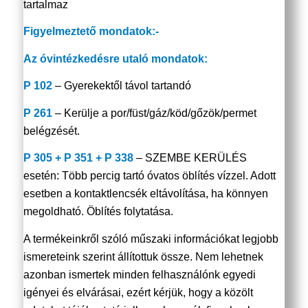
tartalmaz
Figyelmeztető mondatok:-
Az óvintézkedésre utaló mondatok:
P 102
– Gyerekektől távol tartandó
P 261
– Kerülje a por/füst/gáz/köd/gőzök/permet
belégzését.
P 305 + P 351 + P 338
– SZEMBE KERÜLÉS
esetén: Több percig tartó óvatos öblítés vízzel. Adott
esetben a kontaktlencsék eltávolítása, ha könnyen
megoldható. Öblítés folytatása.
A termékeinkről szóló műszaki információkat legjobb
ismereteink szerint állítottuk össze. Nem lehetnek
azonban ismertek minden felhasználónk egyedi
igényei és elvárásai, ezért kérjük, hogy a közölt