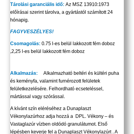
Tárolási garanciális idő:
Az MSZ 13910:1973
előírásai szerint tárolva, a gyártástól számított 24
hónapig.
FAGYVESZÉLYES!
Csomagolás:
0.75 l-es belül lakkozott fém doboz
,2,25 l-es belül lakkozott fém doboz
Alkalmazás:
Alkalmazható beltéri és kültéri puha
és keményfa, valamint furnérozott felületek
felületkezelésére. Felhordható ecseteléssel,
mártással vagy szórással.
A kívánt szín eléréséhez a Dunaplaszt
Vékonylazúrhoz adja hozzá a DPL. Vékony – és
Vastaglazúr vízben oldódó granulátumot. Első
lépésben keverje fel a Dunaplaszt Vékonylazúrt . A