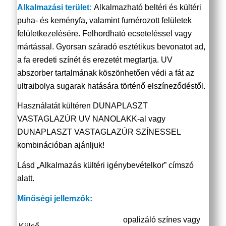
Alkalmazási terület:
Alkalmazható beltéri és kültéri
puha- és keményfa, valamint furnérozott felületek
felületkezelésére. Felhordható ecseteléssel vagy
mártással. Gyorsan száradó esztétikus bevonatot ad,
a fa eredeti színét és erezetét megtartja. UV
abszorber tartalmának köszönhetően védi a fát az
ultraibolya sugarak hatására történő elszíneződéstől.
Használatát kültéren DUNAPLASZT
VASTAGLAZÚR UV NANOLAKK-al vagy
DUNAPLASZT VASTAGLAZÚR SZÍNESSEL
kombinációban ajánljuk!
Lásd „Alkalmazás kültéri igénybevételkor” címszó
alatt.
Minőségi jellemzők:
opalizáló színes vagy