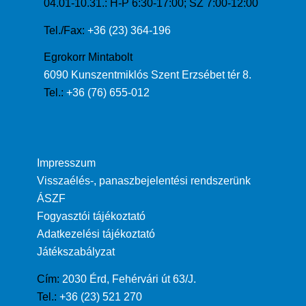
04.01-10.31.: H-P 6:30-17:00; SZ 7:00-12:00
Tel./Fax:
+36 (23) 364-196
Egrokorr Mintabolt
6090 Kunszentmiklós Szent Erzsébet tér 8.
Tel.:
+36 (76) 655-012
Impresszum
Visszaélés-, panaszbejelentési rendszerünk
ÁSZF
Fogyasztói tájékoztató
Adatkezelési tájékoztató
Játékszabályzat
Cím:
2030 Érd, Fehérvári út 63/J.
Tel.:
+36 (23) 521 270