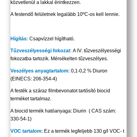
közvetlenül a lakkal érintkezzen.
A festendő felületnek legalább 10ºC-os kell lennie.
Hígítás:
Csapvízzel hígítható.
Tűzveszélyességi fokozat:
A IV. tűzveszélyességi
fokozatba tartozik. Mérsékelten tűzveszélyes.
Veszélyes anyagtartalom
:
0,1-0,2 % Diuron
(EINECS: 206-354-4)
A festék a száraz filmbevonatot tartósító biocid
terméket tartalmaz.
A biocid termék hatóanyaga: Diurin ( CAS szám:
330-54-1)
VOC tartalom:
Ez a termék legfeljebb 130 g/l VOC- t