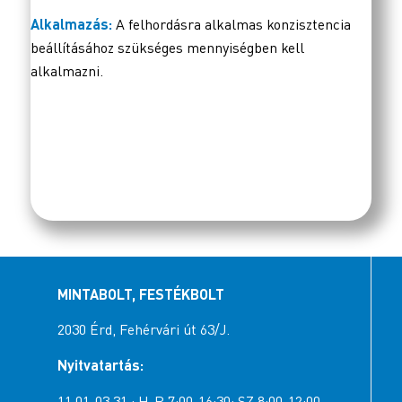
Alkalmazás:
A felhordásra alkalmas konzisztencia
beállításához szükséges mennyiségben kell
alkalmazni.
MINTABOLT, FESTÉKBOLT
2030 Érd, Fehérvári út 63/J.
Nyitvatartás:
11.01-03.31.: H-P 7:00-16:30; SZ 8:00-12:00