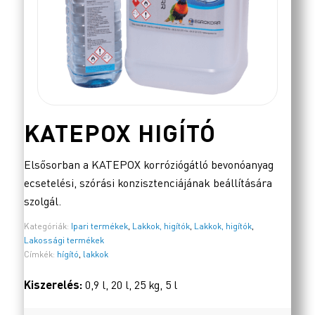
KATEPOX HIGÍTÓ
Elsősorban a KATEPOX korróziógátló bevonóanyag
ecsetelési, szórási konzisztenciájának beállítására
szolgál.
Kategóriák:
Ipari termékek
,
Lakkok, higítók
,
Lakkok, higítók
,
Lakossági termékek
Címkék:
hígító
,
lakkok
Kiszerelés:
0,9 l, 20 l, 25 kg, 5 l