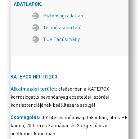
ADATLAPOK:
Biztonsági adatlap
Termékismertető
TÜV Tanúsítvány
KATEPOX HÍGÍTÓ 203
Alkalmazási terület:
elsősorban a KATEPOX
korróziógátló bevonóanyag ecsetelési, szórási
konzisztenciájának beállítására szolgál.
Csomagolás:
0,9 literes műanyag flakonban, 5l-es PE
kanna, 20 literes kannában és 25 kg-s, ónozott
acéllemez kannában.