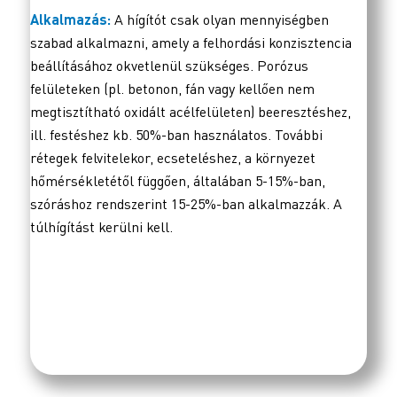
Alkalmazás:
A hígítót csak olyan mennyiségben
szabad alkalmazni, amely a felhordási konzisztencia
beállításához okvetlenül szükséges. Porózus
felületeken (pl. betonon, fán vagy kellően nem
megtisztítható oxidált acélfelületen) beeresztéshez,
ill. festéshez kb. 50%-ban használatos. További
rétegek felvitelekor, ecseteléshez, a környezet
hőmérsékletétől függően, általában 5-15%-ban,
szóráshoz rendszerint 15-25%-ban alkalmazzák. A
túlhígítást kerülni kell.