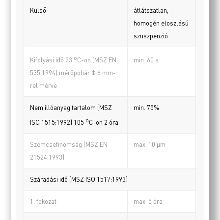
Külső
átlátszatlan,
homogén eloszlású
szuszpenzió
o
min. 60 s
Kifolyási idő 23
C-on (MSZ EN
535:1994) mérőpohár Φ 6 mm-
rel mérve
Nem illóanyag tartalom (MSZ
min. 75%
o
ISO 1515:1992) 105
C-on 2 óra
Szemcsefinomság (MSZ EN
max. 10 µm
21524:1993)
Száradási idő (MSZ ISO 1517:1993)
1. fokozat
max. 5 óra