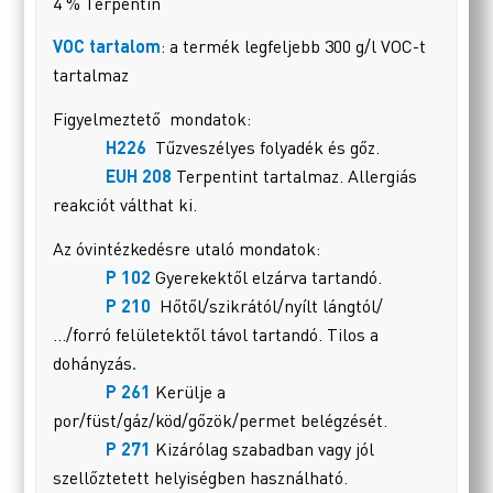
4 % Terpentin
VOC tartalom
: a termék legfeljebb 300 g/l VOC-t
tartalmaz
Figyelmeztető mondatok:
H226
Tűzveszélyes folyadék és gőz.
EUH 208
Terpentint tartalmaz. Allergiás
reakciót válthat ki.
Az óvintézkedésre utaló mondatok:
P 102
Gyerekektől elzárva tartandó.
P 210
Hőtől/szikrától/nyílt lángtól/
…/forró felületektől távol tartandó. Tilos a
dohányzás
.
P 261
Kerülje a
por/füst/gáz/köd/gőzök/permet belégzését.
P 271
Kizárólag szabadban vagy jól
szellőztetett helyiségben használható.