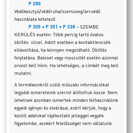
P 280
Védőkesztyű/védőruha/szemüveg/arcvédő
használata kötelező.
P 305 + P 351 + P 338
– SZEMBE
KERÜLÉS esetén: Több percig tartó óvatos
öblítés vízzel. Adott esetben a kontaktlencsék
eltávolítása, ha könnyen megoldható. Öblítés
folytatása. Baleset vagy rosszullét esetén azonnal
orvost kell hívni. Ha lehetséges, a címkét meg kell
mutatni.
A termékeinkről szóló műszaki információkat
legjobb ismereteink szerint állítottuk össze. Nem
lehetnek azonban ismertek minden felhasználónk
egyedi igényei és elvárásai, ezért kérjük, hogy a
közölt adatokat tájékoztató jelleggel vegyék
figyelembe, azokért felelősséget nem vállalunk.