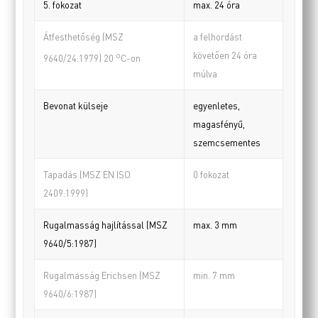
5. fokozat
max. 24 óra
Átfesthetőség (MSZ
a felhordást
követően 24 óra
o
9640/24:1979) 20
C-on
múlva
Bevonat külseje
egyenletes,
magasfényű,
szemcsementes
Tapadás (MSZ EN ISO
0 fokozat
2409:1999)
Rugalmasság hajlítással (MSZ
max. 3 mm
9640/5:1987)
Rugalmasság Erichsen (MSZ
min. 7 mm
9640/6:1987)