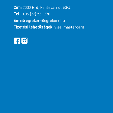
Cím:
2030 Érd, Fehérvári út 63/J.
Tel.:
+36 (23) 521 270
Email:
egrokorr@egrokorr.hu
Fizetési lehetőségek:
visa, mastercard