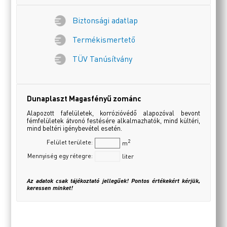
Biztonsági adatlap
Termékismertető
TÜV Tanúsítvány
Dunaplaszt Magasfényű zománc
Alapozott fafelületek, korrózióvédő alapozóval bevont
fémfelületek átvonó festésére alkalmazhatók, mind kültéri,
mind beltéri igénybevétel esetén.
2
Felület területe:
m
Mennyiség egy rétegre:
liter
Az adatok csak tájékoztató jellegűek! Pontos értékekért kérjük,
keressen minket!