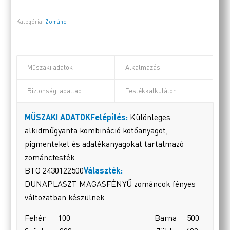
Kategória:
Zománc
Műszaki adatok
Alkalmazás
Biztonsági adatlap
Festékkalkulátor
MŰSZAKI ADATOK
Felépítés:
Különleges
alkidműgyanta kombináció kötőanyagot,
pigmenteket és adalékanyagokat tartalmazó
zománcfesték.
BTO 2430122500
Választék:
DUNAPLASZT MAGASFÉNYŰ zománcok fényes
változatban készülnek.
Fehér 100 Barna 500