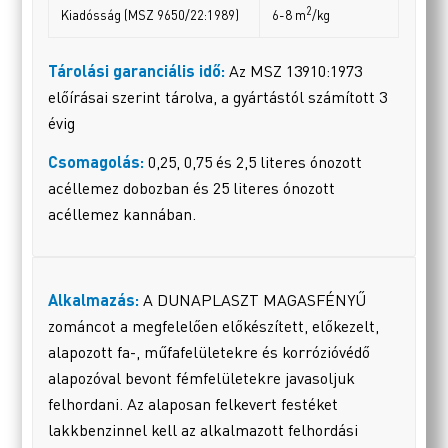
2
Kiadósság (MSZ 9650/22:1989)
6-8 m
/kg
Tárolási garanciális idő:
Az MSZ 13910:1973
előírásai szerint tárolva, a gyártástól számított 3
évig
Csomagolás:
0,25, 0,75 és 2,5 literes ónozott
acéllemez dobozban és 25 literes ónozott
acéllemez kannában.
Alkalmazás:
A DUNAPLASZT MAGASFÉNYŰ
zománcot a megfelelően előkészített, előkezelt,
alapozott fa-, műfafelületekre és korrózióvédő
alapozóval bevont fémfelületekre javasoljuk
felhordani. Az alaposan felkevert festéket
lakkbenzinnel kell az alkalmazott felhordási