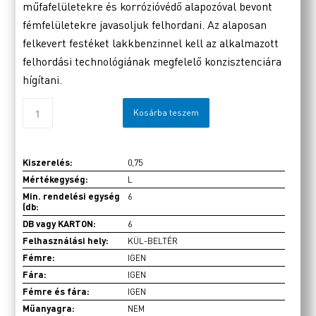
műfafelületekre és korrózióvédő alapozóval bevont
fémfelületekre javasoljuk felhordani. Az alaposan
felkevert festéket lakkbenzinnel kell az alkalmazott
felhordási technológiának megfelelő konzisztenciára
hígítani.
Kosárba teszem
Kiszerelés:
0,75
Mértékegység:
L
Min. rendelési egység
6
(db:
DB vagy KARTON:
6
Felhasználási hely:
KÜL-BELTÉR
Fémre:
IGEN
Fára:
IGEN
Fémre és fára:
IGEN
Műanyagra:
NEM