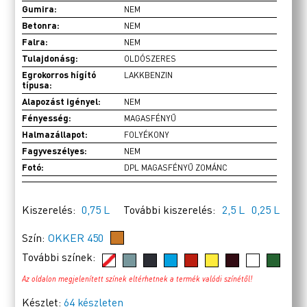
Gumira:
NEM
Betonra:
NEM
Falra:
NEM
Tulajdonásg:
OLDÓSZERES
Egrokorros hígító
LAKKBENZIN
típusa:
Alapozást igényel:
NEM
Fényesség:
MAGASFÉNYŰ
Halmazállapot:
FOLYÉKONY
Fagyveszélyes:
NEM
Fotó:
DPL MAGASFÉNYŰ ZOMÁNC
Kiszerelés:
0,75 L
További kiszerelés:
2,5 L
0,25 L
Szín:
OKKER 450
További színek:
Az oldalon megjelenített színek eltérhetnek a termék valódi színétől!
Készlet:
64 készleten