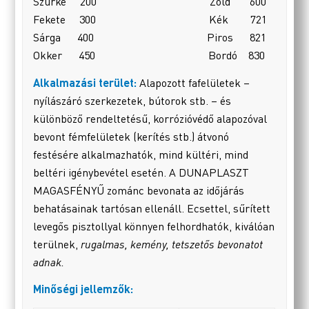
Szürke 200 Zöld 600
Fekete 300 Kék 721
Sárga 400 Piros 821
Okker 450 Bordó 830
Alkalmazási terület:
Alapozott fafelületek –
nyílászáró szerkezetek, bútorok stb. – és
különböző rendeltetésű, korrózióvédő alapozóval
bevont fémfelületek (kerítés stb.) átvonó
festésére alkalmazhatók, mind kültéri, mind
beltéri igénybevétel esetén. A DUNAPLASZT
MAGASFÉNYŰ zománc bevonata az időjárás
behatásainak tartósan ellenáll. Ecsettel, sűrített
levegős pisztollyal könnyen felhordhatók, kiválóan
terülnek,
rugalmas, kemény, tetszetős bevonatot
adnak.
Minőségi jellemzők: