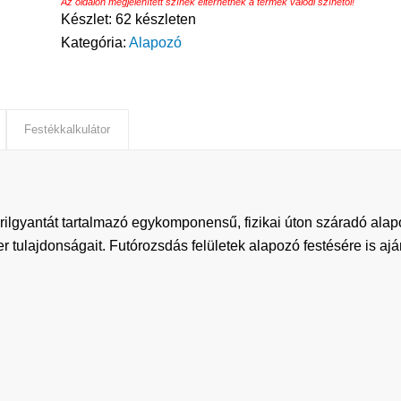
Az oldalon megjelenített színek eltérhetnek a termék valódi színétől!
Készlet:
62 készleten
Kategória:
Alapozó
Festékkalkulátor
akrilgyantát tartalmazó egykomponensű, fizikai úton száradó ala
 tulajdonságait. Futórozsdás felületek alapozó festésére is ajá