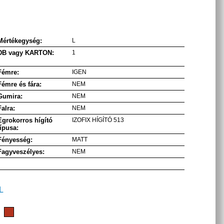
Mértékegység:
L
DB vagy KARTON:
1
Fémre:
IGEN
Fémre és fára:
NEM
Gumira:
NEM
Falra:
NEM
Egrokorros hígító
IZOFIX HÍGÍTÓ 513
típusa:
Fényesség:
MATT
Fagyveszélyes:
NEM
L