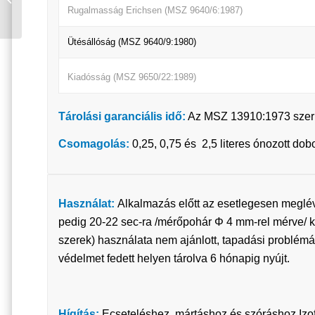
Rugalmasság Erichsen (MSZ 9640/6:1987)
9016 5/1 0,5 KG
Ütésállóság (MSZ 9640/9:1980)
Kiadósság (MSZ 9650/22:1989)
Tárolási garanciális idő:
Az MSZ 13910:1973 szerin
Csomagolás:
0,25, 0,75 és 2,5 literes ónozott d
Használat:
Alkalmazás előtt az esetlegesen meglévő
pedig 20-22 sec-ra /mérőpohár Φ 4 mm-rel mérve/ kell 
szerek) használata nem ajánlott, tapadási problém
védelmet fedett helyen tárolva 6 hónapig nyújt.
Hígítás:
Ecseteléshez, mártáshoz és szóráshoz Izofi