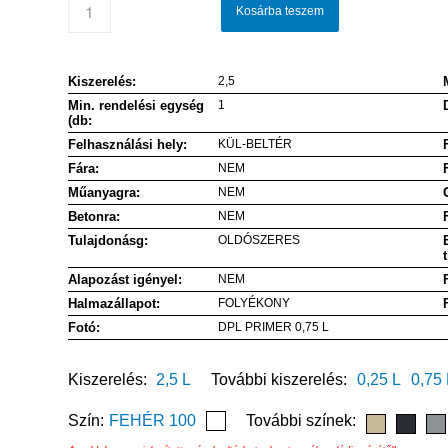
Kosárba teszem
Kiszerelés:
2,5
Min. rendelési egység
1
(db:
Felhasználási hely:
KÜL-BELTÉR
Fára:
NEM
Műanyagra:
NEM
Betonra:
NEM
Tulajdonásg:
OLDÓSZERES
Alapozást igényel:
NEM
Halmazállapot:
FOLYÉKONY
Fotó:
DPL PRIMER 0,75 L
Kiszerelés:
2,5 L
További kiszerelés:
0,25 L
0,75 
Szín:
FEHÉR 100
További színek: