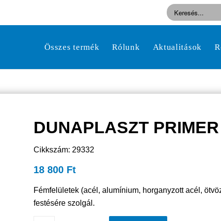
Összes termék
Rólunk
Aktualitások
R
DUNAPLASZT PRIMER F
Cikkszám: 29332
18 800
Ft
Fémfelületek (acél, alumínium, horganyzott acél, ötvöz
festésére szolgál.