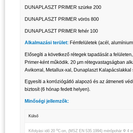
DUNAPLASZT PRIMER szürke 200
DUNAPLASZT PRIMER vörös 800
DUNAPLASZT PRIMER fehér 100
Alkalmazási terület:
Fémfelületek (acél, alumínium, 
Elősegíti a következő rétegek tapadását a felületen
Primer-ként működik. 20 μm rétegvastagságban alk
Avikorral, Metallux-xal, Dunaplaszt Kalapácslakkal 
Egyesíti a korróziógátló alapozó és az átmeneti vé
biztosít (6 hónap fedett helyen).
Minőségi jellemzők:
Külső
o
Kifolyási idő 20
C-on, (MSZ EN 535:1994) mérőpohár Φ 4 m