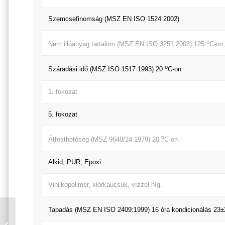
Szemcsefinomság (MSZ EN ISO 1524:2002)
o
Nem illóanyag tartalom (MSZ EN ISO 3251:2003) 125
C-on,
o
Száradási idő (MSZ ISO 1517:1993) 20
C-on
1. fokozat
5. fokozat
o
Átfesthetőség (MSZ 9640/24:1979) 20
C-on
Alkid, PUR, Epoxi
Vinilkopolimer, klórkaucsuk, vízzel híg.
Tapadás (MSZ EN ISO 2409:1999) 16 óra kondicionálás 23
RENOVA AKRILKÁD
FESTÉK A FEHÉR RAL