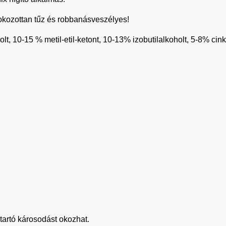
okozottan tűz és robbanásveszélyes!
lt, 10-15 % metil-etil-ketont, 10-13% izobutilalkoholt, 5-8% cink
tartó károsodást okozhat.