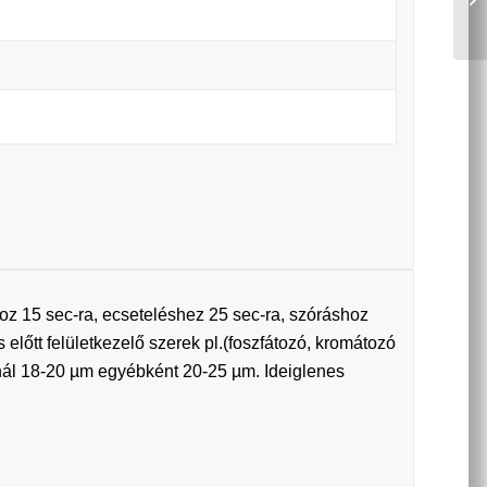
shoz 15 sec-ra, ecseteléshez 25 sec-ra, szóráshoz
s előtt felületkezelő szerek pl.(foszfátozó, kromátozó
nál 18-20 µm egyébként 20-25 µm. Ideiglenes