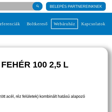
BELEPÉS PARTNEREINKNEK
eferenciák
Boltkereső
Webáruház
Kapcsolatok
EHÉR 100 2,5 L
ött acél, réz felületek) kombinált hatású alapozó