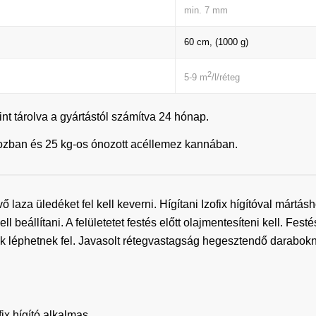
min. 7 mm
60 cm, (1000 g)
2
5-9 m
/l/réteg
t tárolva a gyártástól számítva 24 hónap.
obozban és 25 kg-os ónozott acéllemez kannában.
 laza üledéket fel kell keverni. Hígítani Izofix hígítóval mártá
beállítani. A felületetet festés előtt olajmentesíteni kell. Festé
ák léphetnek fel. Javasolt rétegvastagság hegesztendő darabok
x hígító alkalmas.