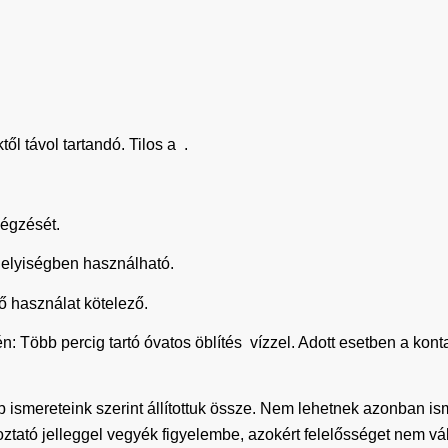
ktől távol tartandó. Tilos a .
légzését.
helyiségben használható.
 használat kötelező.
bb percig tartó óvatos öblítés vízzel. Adott esetben a konta
b ismereteink szerint állítottuk össze. Nem lehetnek azonban i
koztató jelleggel vegyék figyelembe, azokért felelősséget nem vá