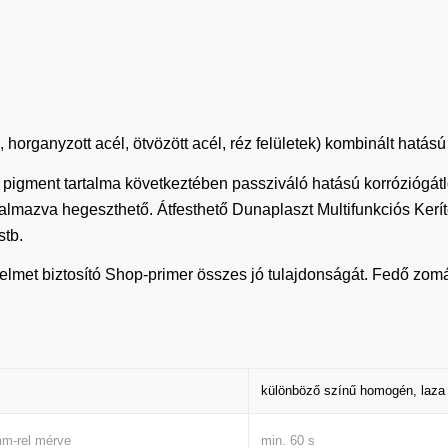
horganyzott acél, ötvözött acél, réz felületek) kombinált hatású
, pigment tartalma következtében passziváló hatású korróziógát
almazva hegeszthető. Átfesthető Dunaplaszt Multifunkciós Ker
stb.
delmet biztosító Shop-primer összes jó tulajdonságát. Fedő zom
különböző színű homogén, laza
min. 60 s
m-rel mérve