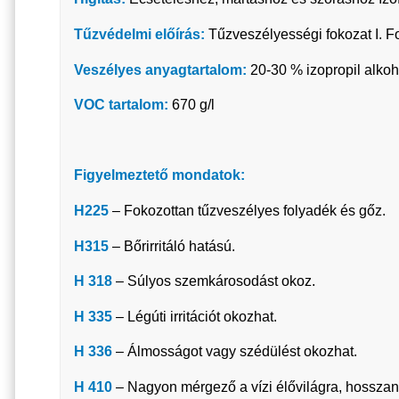
Tűzvédelmi előírás:
Tűzveszélyességi fokozat I. F
Veszélyes anyagtartalom:
20-30 % izopropil alkoho
VOC tartalom:
670 g/l
Figyelmeztető mondatok:
H225
– Fokozottan tűzveszélyes folyadék és gőz.
H315
– Bőrirritáló hatású.
H 318
– Súlyos szemkárosodást okoz.
H 335
– Légúti irritációt okozhat.
H 336
– Álmosságot vagy szédülést okozhat.
H 410
– Nagyon mérgező a vízi élővilágra, hosszan