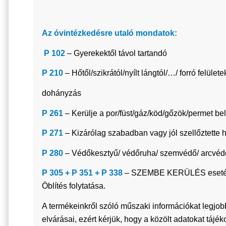
Az óvintézkedésre utaló mondatok:
P 102
– Gyerekektől távol tartandó
P 210
– Hőtől/szikrától/nyílt lángtól/…/ forró felülete
dohányzás
P 261
– Kerülje a por/füst/gáz/köd/gőzök/permet be
P 271
– Kizárólag szabadban vagy jól szellőztette 
P 280
– Védőkesztyű/ védőruha/ szemvédő/ arcvédő
P 305 + P 351 + P 338
– SZEMBE KERÜLÉS esetén: Tö
Öblítés folytatása.
A termékeinkről szóló műszaki információkat legjob
elvárásai, ezért kérjük, hogy a közölt adatokat tájé