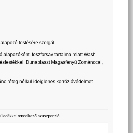
 alapozó festésére szolgál.
ló alapozóként, foszforsav tartalma miatt Wash
ítésfestékkel, Dunaplaszt Magasfényű Zománccal,
ánc réteg nélkül ideiglenes korrózióvédelmet
 üledékkel rendelkező szuszpenzió