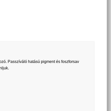
pozó. Passzíváló hatású pigment és foszforsav
nljuk.