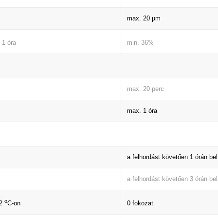
max. 20 µm
min. 36%
 1 óra
max. 20 perc
max. 1 óra
a felhordást követően 1 órán bel
a felhordást követően 3 órán bel
o
0 fokozat
±2
C-on