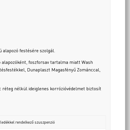
ú alapozó festésére szolgál.
ó alapozóként, foszforsav tartalma miatt Wash
ítésfestékkel, Dunaplaszt Magasfényű Zománccal,
 réteg nélkül ideiglenes korrózióvédelmet biztosít
üledékkel rendelkező szuszpenzió