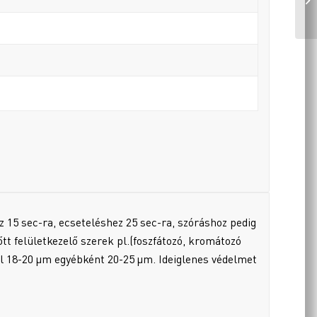
oz 15 sec-ra, ecseteléshez 25 sec-ra, szóráshoz pedig
őtt felületkezelő szerek pl.(foszfátozó, kromátozó
ál 18-20 µm egyébként 20-25 µm. Ideiglenes védelmet