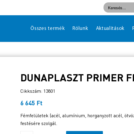
Összes termék
Rólunk
Aktualitások
DUNAPLASZT PRIMER FE
Cikkszám: 13801
6 645
Ft
Fémfelületek (acél, alumínium, horganyzott acél, ötvöz
festésére szolgál.