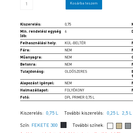
Kosárba teszem
Kiszerelés:
0,75
Min. rendelési egység
6
(db:
Felhasználási hely:
KÜL-BELTÉR
Fára:
NEM
Műanyagra:
NEM
Betonra:
NEM
Tulajdonásg:
OLDÓSZERES
Alapozást igényel:
NEM
Halmazállapot:
FOLYÉKONY
Fotó:
DPL PRIMER 0,75 L
Kiszerelés:
0,75 L
További kiszerelés:
0,25 L
2,5 L
Szín:
FEKETE 300
További színek: