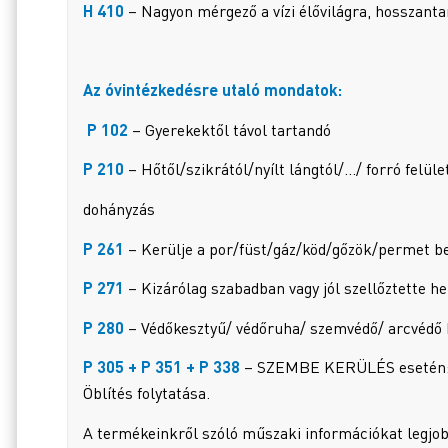
H 410
– Nagyon mérgező a vízi élővilágra, hosszanta
Az óvintézkedésre utaló mondatok:
P 102
– Gyerekektől távol tartandó
P 210
– Hőtől/szikrától/nyílt lángtól/…/ forró felület
dohányzás
P 261
– Kerülje a por/füst/gáz/köd/gőzök/permet be
P 271
– Kizárólag szabadban vagy jól szellőztette h
P 280
– Védőkesztyű/ védőruha/ szemvédő/ arcvédő h
P 305 + P 351 + P 338
– SZEMBE KERÜLÉS esetén: Töb
Öblítés folytatása.
A termékeinkről szóló műszaki információkat legjob