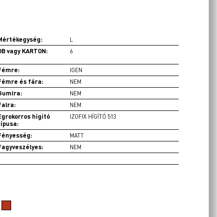
Mértékegység:
L
DB vagy KARTON:
6
Fémre:
IGEN
Fémre és fára:
NEM
Gumira:
NEM
Falra:
NEM
Egrokorros hígító
IZOFIX HÍGÍTÓ 513
típusa:
Fényesség:
MATT
Fagyveszélyes:
NEM