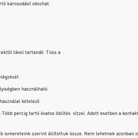
rtó károsodást okozhat.
ektől távol tartandó. Tilos a .
légzését.
elyiségben használható.
asználat kötelező.
b percig tartó óvatos öblítés vízzel. Adott esetben a kontakt
b ismereteink szerint állítottuk össze. Nem lehetnek azonban i