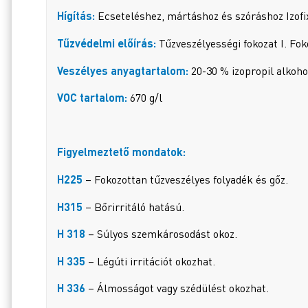
Hígítás:
Ecseteléshez, mártáshoz és szóráshoz Izofix
Tűzvédelmi előírás:
Tűzveszélyességi fokozat I. Fo
Veszélyes anyagtartalom:
20-30 % izopropil alkohol
VOC tartalom:
670 g/l
Figyelmeztető mondatok:
H225
– Fokozottan tűzveszélyes folyadék és gőz.
H315
– Bőrirritáló hatású.
H 318
– Súlyos szemkárosodást okoz.
H 335
– Légúti irritációt okozhat.
H 336
– Álmosságot vagy szédülést okozhat.