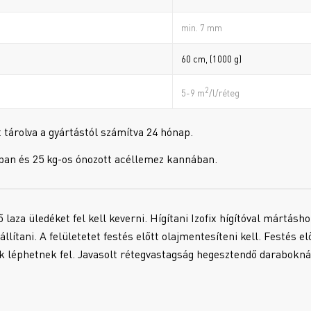
min. 7 mm
60 cm, (1000 g)
2
5-9 m
/l/réteg
tárolva a gyártástól számítva 24 hónap.
ozban és 25 kg-os ónozott acéllemez kannában.
laza üledéket fel kell keverni. Hígítani Izofix hígítóval mártásh
ítani. A felületetet festés előtt olajmentesíteni kell. Festés el
k léphetnek fel. Javasolt rétegvastagság hegesztendő darabokn