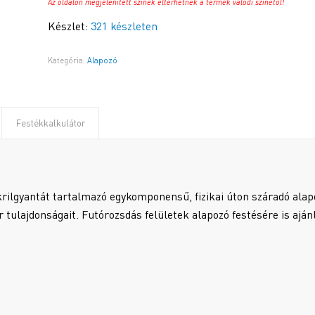
Az oldalon megjelenített színek eltérhetnek a termék valódi színétől!
Készlet:
321 készleten
Kategória:
Alapozó
Festékkalkulátor
krilgyantát tartalmazó egykomponensű, fizikai úton száradó alap
tulajdonságait. Futórozsdás felületek alapozó festésére is ajánl