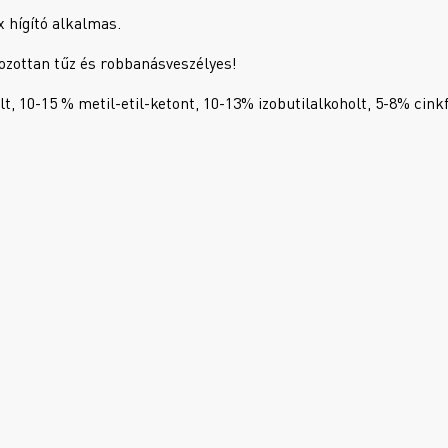
 hígító alkalmas.
kozottan tűz és robbanásveszélyes!
t, 10-15 % metil-etil-ketont, 10-13% izobutilalkoholt, 5-8% cink