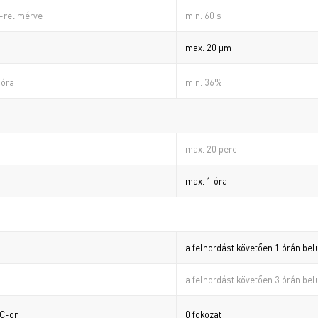
min. 60 s
-rel mérve
max. 20 µm
min. 36%
 óra
max. 20 perc
max. 1 óra
a felhordást követően 1 órán belü
a felhordást követően 3 órán belü
0 fokozat
C-on