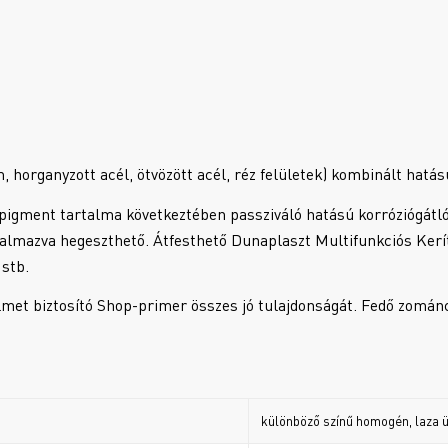
 horganyzott acél, ötvözött acél, réz felületek) kombinált hatás
, pigment tartalma következtében passziváló hatású korróziógátl
almazva hegeszthető. Átfesthető Dunaplaszt Multifunkciós Ker
 stb.
elmet biztosító Shop-primer összes jó tulajdonságát. Fedő zománc
különböző színű homogén, laza 