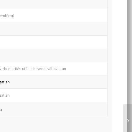
yemfényű
 vízbemerítés után a bevonat változatlan
zatlan
zatlan
0µ