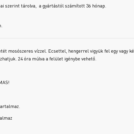
i szerint tárolva, a gyártástól számított 36 hónap.
n.
tét mosószeres vízzel. Ecsettel, hengerrel vigyük fel egy vagy 
hatjuk. 24 óra múlva a felület igénybe vehető.
MAS!
artalmaz.
talmaz