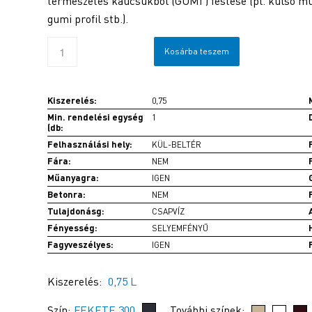
természetes kaucsukból (GUMI ) festése (pl. külső 
gumi profil stb.).
Kosárba teszem
Kiszerelés:
0,75
Min. rendelési egység
1
(db:
Felhasználási hely:
KÜL-BELTÉR
Fára:
NEM
Műanyagra:
IGEN
Betonra:
NEM
Tulajdonásg:
CSAPVÍZ
Fényesség:
SELYEMFÉNYŰ
Fagyveszélyes:
IGEN
Kiszerelés:
0,75 L
Szín:
FEKETE 300
További színek: