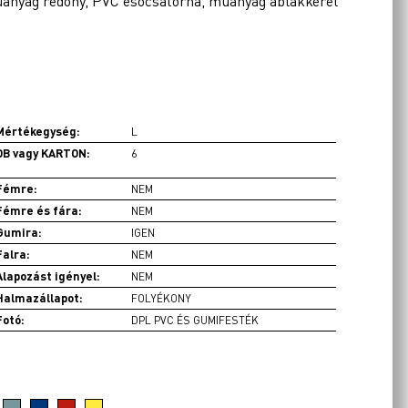
műanyag redőny, PVC esőcsatorna, műanyag ablakkeret
Mértékegység:
L
DB vagy KARTON:
6
Fémre:
NEM
Fémre és fára:
NEM
Gumira:
IGEN
Falra:
NEM
Alapozást igényel:
NEM
Halmazállapot:
FOLYÉKONY
Fotó:
DPL PVC ÉS GUMIFESTÉK