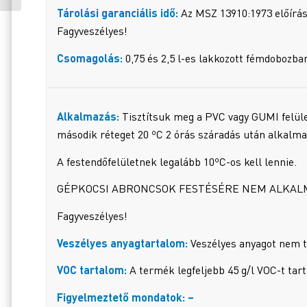
Tárolási garanciális idő:
Az MSZ 13910:1973 előírása
Fagyveszélyes!
Csomagolás:
0,75 és 2,5 l-es lakkozott fémdobozba
Alkalmazás:
Tisztítsuk meg a PVC vagy GUMI felüle
második réteget 20 ºC 2 órás száradás után alkalmaz
A festendőfelületnek legalább 10ºC-os kell lennie.
GÉPKOCSI ABRONCSOK FESTÉSÉRE NEM ALKAL
Fagyveszélyes!
Veszélyes anyagtartalom:
Veszélyes anyagot nem t
VOC tartalom:
A termék legfeljebb 45 g/l VOC-t tar
Figyelmeztető mondatok: –