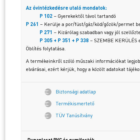
Az óvintézkedésre utaló mondatok:
P 102
– Gyerekektől távol tartandó
P 261
– Kerülje a por/füst/gáz/köd/gőzök/permet be
P 271
– Kizárólag szabadban vagy jól szellőzt
P 305 + P 351 + P 338
– SZEMBE KERÜLÉS eseté
Öblítés folytatása.
A termékeinkről szóló műszaki információkat legjob
elvárásai, ezért kérjük, hogy a közölt adatokat tájék
Biztonsági adatlap
Termékismertető
TÜV Tanúsítvány
Dunaplaszt PVC és gumifesték