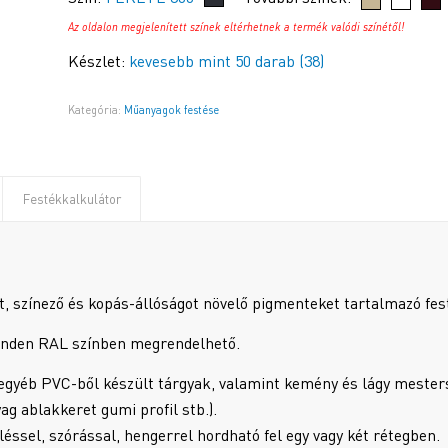
Az oldalon megjelenített színek eltérhetnek a termék valódi színétől!
Készlet:
kevesebb mint 50 darab (38)
Kategória:
Műanyagok festése
Festékkalkulátor
ót, színező és kopás-állóságot növelő pigmenteket tartalmazó fes
en RAL színben megrendelhető.
egyéb PVC-ből készült tárgyak, valamint kemény és lágy meste
g ablakkeret gumi profil stb.).
éssel, szórással, hengerrel hordható fel egy vagy két rétegben.