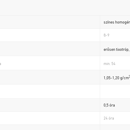
színes homogén
8-9
erősen tixotróp
min. 54
a
1,05-1,20 g/cm
0,5 óra
24 óra