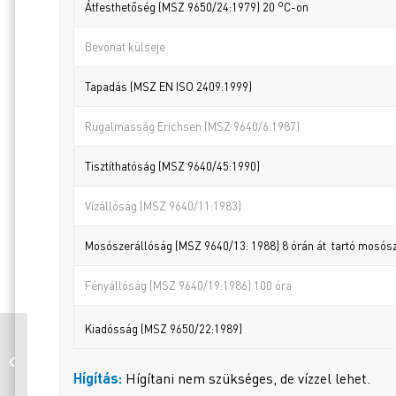
o
Átfesthetőség (MSZ 9650/24:1979) 20
C-on
Bevonat külseje
Tapadás (MSZ EN ISO 2409:1999)
Rugalmasság Erichsen (MSZ 9640/6:1987)
Tisztíthatóság (MSZ 9640/45:1990)
Vízállóság (MSZ 9640/11:1983)
Mosószerállóság (MSZ 9640/13: 1988) 8 órán át tartó mosósz
Fényállóság (MSZ 9640/19:1986) 100 óra
Kiadósság (MSZ 9650/22:1989)
ALVIKORR BRONZ 501 1
L
Hígítás:
Hígítani nem szükséges, de vízzel lehet.