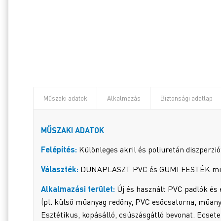
Műszaki adatok
Alkalmazás
Biztonsági adatlap
MŰSZAKI ADATOK
Felépítés:
Különleges akril és poliuretán diszperzi
Választék:
DUNAPLASZT PVC és GUMI FESTÉK mind
Alkalmazási terület:
Új és használt PVC padlók és 
(pl. külső műanyag redőny, PVC esőcsatorna, műanya
Esztétikus, kopásálló, csúszásgátló bevonat. Ecsetel