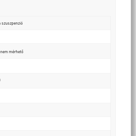
 szuszpenzió
, nem mérhető
3