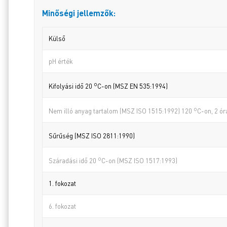
Minőségi jellemzők:
Külső
pH érték
o
Kifolyási idő 20
C-on (MSZ EN 535:1994)
o
Nem illó anyag tartalom (MSZ ISO 1515:1992) 120
C-on, 2 ór
Sűrűség (MSZ ISO 2811:1990)
o
Száradási idő 20
C-on (MSZ ISO 1517:1993)
1. fokozat
6. fokozat