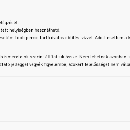
légzését.
etett helyiségben használható.
n: Több percig tartó óvatos öblítés vízzel. Adott esetben a k
b ismereteink szerint állítottuk össze. Nem lehetnek azonban i
oztató jelleggel vegyék figyelembe, azokért felelősséget nem váll