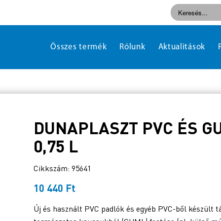
Összes termék
Rólunk
Aktualitások
DUNAPLASZT PVC ÉS G
0,75 L
Cikkszám: 95641
10 440
Ft
Új és használt PVC padlók és egyéb PVC-ből készült t