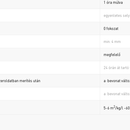
1 óra múlva
egyenletes sel
0 fokozat
min. 4 mm
megfelelő
24 órán át tartó
eroldatban merítés után
a bevonat válto
a bevonat válto
2
5-6 m
/kg/l -6