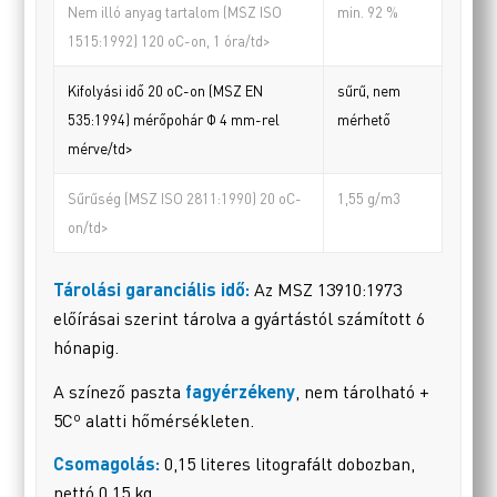
Nem illó anyag tartalom (MSZ ISO
min. 92 %
1515:1992) 120 oC-on, 1 óra/td>
Kifolyási idő 20 oC-on (MSZ EN
sűrű, nem
535:1994) mérőpohár Φ 4 mm-rel
mérhető
mérve/td>
Sűrűség (MSZ ISO 2811:1990) 20 oC-
1,55 g/m3
on/td>
Tárolási garanciális idő:
Az MSZ 13910:1973
előírásai szerint tárolva a gyártástól számított 6
hónapig.
A színező paszta
fagyérzékeny
, nem tárolható +
5Cº alatti hőmérsékleten.
Csomagolás:
0,15 literes litografált dobozban,
nettó 0,15 kg.