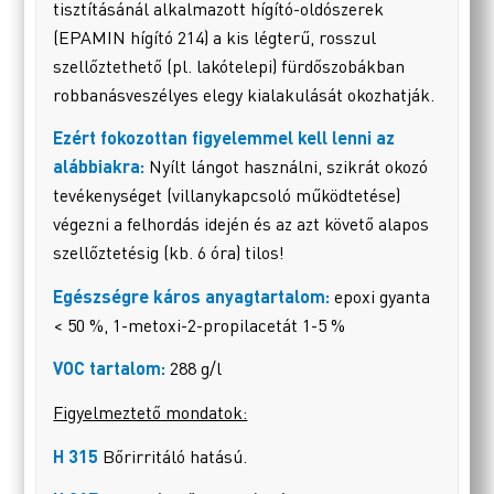
tisztításánál alkalmazott hígító-oldószerek
(EPAMIN hígító 214) a kis légterű, rosszul
szellőztethető (pl. lakótelepi) fürdőszobákban
robbanásveszélyes elegy kialakulását okozhatják.
Ezért fokozottan figyelemmel kell lenni az
alábbiakra:
Nyílt lángot használni, szikrát okozó
tevékenységet (villanykapcsoló működtetése)
végezni a felhordás idején és az azt követő alapos
szellőztetésig (kb. 6 óra) tilos!
Egészségre káros anyagtartalom:
epoxi gyanta
< 50 %, 1-metoxi-2-propilacetát 1-5 %
VOC tartalom:
288 g/l
Figyelmeztető mondatok:
H 315
Bőrirritáló hatású.