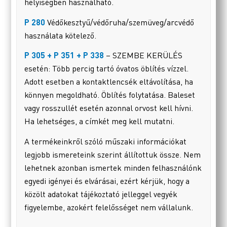
helyiségben használható.
P 280
Védőkesztyű/védőruha/szemüveg/arcvédő
használata kötelező.
P 305 + P 351 + P 338
– SZEMBE KERÜLÉS
esetén: Több percig tartó óvatos öblítés vízzel.
Adott esetben a kontaktlencsék eltávolítása, ha
könnyen megoldható. Öblítés folytatása. Baleset
vagy rosszullét esetén azonnal orvost kell hívni.
Ha lehetséges, a címkét meg kell mutatni.
A termékeinkről szóló műszaki információkat
legjobb ismereteink szerint állítottuk össze. Nem
lehetnek azonban ismertek minden felhasználónk
egyedi igényei és elvárásai, ezért kérjük, hogy a
közölt adatokat tájékoztató jelleggel vegyék
figyelembe, azokért felelősséget nem vállalunk.