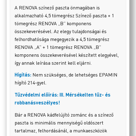
A RENOVA színező paszta önmagában is
alkalmazható 4,5 tömegrész Színező paszta + 1
tömegrész RENOVA „B” komponens
összekeverésével. Az elegy tulajdonságai és
felhordhatósága megegyezik a 4,5 tömegrész
RENOVA „A” + 1 tömegrész RENOVA „B”
komponens összekeverésével készített elegyével,
így annak leírása szerint kell eljárni.
Hígítás:
Nem szükséges, de lehetséges EPAMIN
hígító 214-gyel.
Tűzvédelmi előírás: III. Mérsékelten tűz- és
robbanásveszélyes!
Bár a RENOVA kádfelújító zománc és a színező
paszta is minimális mennyiségű oldószert
tartalmaz, felhordásánál, a munkaeszközök