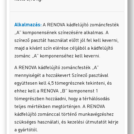
Alkalmazás:
A RENOVA kádfelújító zománcfesték
„A” komponensének színezésére alkalmas. A
színező pasztát használat előtt jól fel kell keverni,
majd a kívánt szín elérése céljából a kádfelújító
zománc „A” komponenséhez kell keverni.
A RENOVA kádfelújító zománcfesték „A”
mennyiségét a hozzákevert Színező pasztával
együttesen kell 4,5 tömegrésznek tekinteni, és
ehhez kell a RENOVA „B” komponenst 1
tömegrészben hozzáadni, hogy a térhálósodás
teljes mértékben megtörténjen. A RENOVA
kádfelújító zománccal történő munkavégzéshez
szükséges használati, és kezelési útmutatót kérje
a gyártótól.