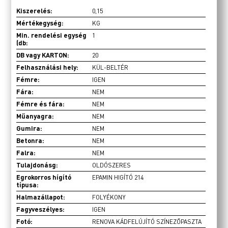
Kiszerelés:
0,15
Mértékegység:
KG
Min. rendelési egység
1
(db:
DB vagy KARTON:
20
Felhasználási hely:
KÜL-BELTÉR
Fémre:
IGEN
Fára:
NEM
Fémre és fára:
NEM
Műanyagra:
NEM
Gumira:
NEM
Betonra:
NEM
Falra:
NEM
Tulajdonásg:
OLDÓSZERES
Egrokorros hígító
EPAMIN HIGÍTÓ 214
típusa:
Halmazállapot:
FOLYÉKONY
Fagyveszélyes:
IGEN
Fotó:
RENOVA KÁDFELÚJÍTÓ SZÍNEZŐPASZTA