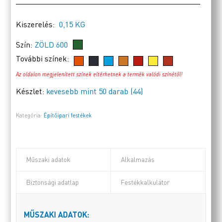
Kiszerelés:
0,15 KG
Szín:
ZÖLD 600
További színek:
Az oldalon megjelenített színek eltérhetnek a termék valódi színétől!
Készlet:
kevesebb mint 50 darab (44)
Kategória:
Építőipari festékek
Műszaki adatok
Alkalmazás
Biztonsági adatlap
Festékkalkulátor
MŰSZAKI ADATOK: