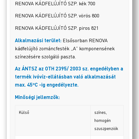
RENOVA KÁDFELÚJÍTÓ SZP. kék 700
RENOVA KÁDFELÚJÍTÓ SZP. vörös 800
RENOVA KÁDFELÚJÍTÓ SZP. piros 821
Alkalmazási terület:
Elsősorban RENOVA
kádfelújító zománcfesték „A” komponensének
színezésére szolgáló paszta.
Az ÁNTSZ az OTH 2395/ 2003 sz. engedélyben a
termék ivóvíz-ellátásban való alkalmazását
max. 45ºC -ig engedélyezte.
Minőségi jellemzők:
Külső
színes,
homogén
szuszpenziók