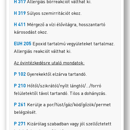
H 317
Allergiás bőrreakciót válthat ki.
H 319
Súlyos szemirritációt okoz.
H 411
Mérgező a vízi élővilágra, hosszantartó
károsodást okoz.
EUH 205
Epoxid tartalmú vegyületeket tartalmaz.
Allergiás reakciót válthat ki.
Az óvintézkedésre utaló mondatok:
P 102
Gyerekektől elzárva tartandó.
P 210
Hőtől/szikrától/nyílt lángtól/…/forró
felületektől távol tartandó. Tilos a dohányzás.
P 261
Kerülje a por/füst/gáz/köd/gőzök/permet
belégzését.
P 271
Kizárólag szabadban vagy jól szellőztetett