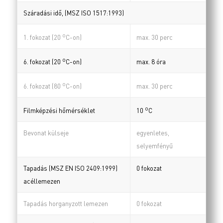
Száradási idő, (MSZ ISO 1517:1993)
o
max. 30 perc
1. fokozat (20
C-on)
o
max. 8 óra
6. fokozat (20
C-on)
o
max. 30 perc
6. fokozat (80
C-on)
o
Filmképzési hőmérséklet
10
C
Bevonat külseje
egyenletes,
selyemfényű
Tapadás (MSZ EN ISO 2409:1999)
0 fokozat
acéllemezen
Tapadás horganyzott lemezen
0 fokozat