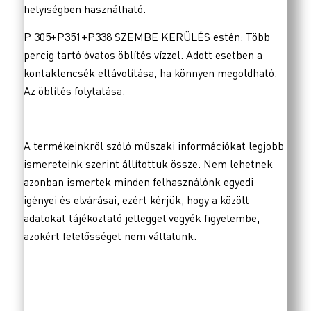
helyiségben használható.
P 305+P351+P338 SZEMBE KERÜLÉS estén: Több
percig tartó óvatos öblítés vízzel. Adott esetben a
kontaklencsék eltávolítása, ha könnyen megoldható.
Az öblítés folytatása.
A termékeinkről szóló műszaki információkat legjobb
ismereteink szerint állítottuk össze. Nem lehetnek
azonban ismertek minden felhasználónk egyedi
igényei és elvárásai, ezért kérjük, hogy a közölt
adatokat tájékoztató jelleggel vegyék figyelembe,
azokért felelősséget nem vállalunk.