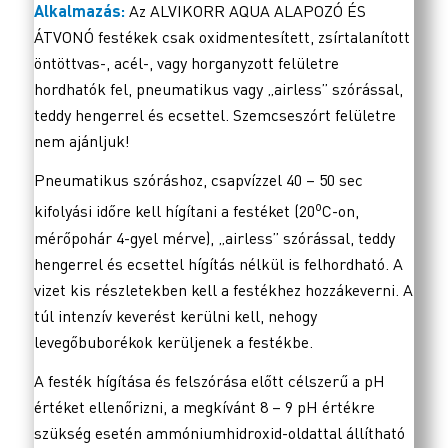
Alkalmazás:
Az ALVIKORR AQUA ALAPOZÓ ÉS
ÁTVONÓ festékek csak oxidmentesített, zsírtalanított
öntöttvas-, acél-, vagy horganyzott felületre
hordhatók fel, pneumatikus vagy „airless” szórással,
teddy hengerrel és ecsettel. Szemcseszórt felületre
nem ajánljuk!
Pneumatikus szóráshoz, csapvízzel 40 – 50 sec
o
kifolyási időre kell hígítani a festéket (20
C-on,
mérőpohár 4-gyel mérve), „airless” szórással, teddy
hengerrel és ecsettel hígítás nélkül is felhordható. A
vizet kis részletekben kell a festékhez hozzákeverni. A
túl intenzív keverést kerülni kell, nehogy
levegőbuborékok kerüljenek a festékbe.
A festék hígítása és felszórása előtt célszerű a pH
értéket ellenőrizni, a megkívánt 8 – 9 pH értékre
szükség esetén ammóniumhidroxid-oldattal állítható