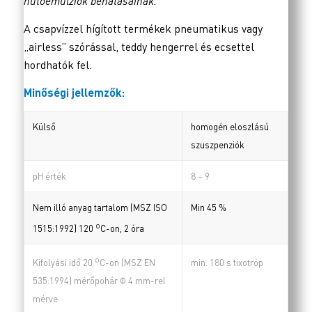
hűtőemulziók behatásainak.
A csapvízzel hígított termékek pneumatikus vagy
„airless” szórással, teddy hengerrel és ecsettel
hordhatók fel.
Minőségi jellemzők:
Külső
homogén eloszlású
szuszpenziók
pH érték
8 – 9
Nem illó anyag tartalom (MSZ ISO
Min 45 %
o
1515:1992) 120
C-on, 2 óra
o
min. 180 s tixotróp
Kifolyási idő 20
C-on (MSZ EN
535:1994) mérőpohár Φ 4 mm-rel
mérve