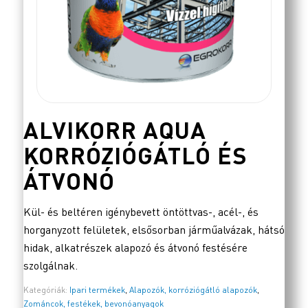
ALVIKORR AQUA
KORRÓZIÓGÁTLÓ ÉS
ÁTVONÓ
Kül- és beltéren igénybevett öntöttvas-, acél-, és
horganyzott felületek, elsősorban járműalvázak, hátsó
hidak, alkatrészek alapozó és átvonó festésére
szolgálnak.
Kategóriák:
Ipari termékek
,
Alapozók, korróziógátló alapozók
,
Zománcok, festékek, bevonóanyagok