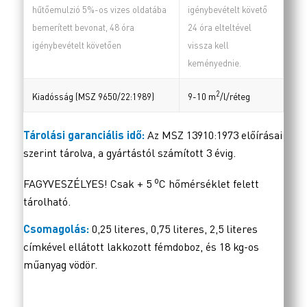
hűtőemulzió 5%-os vizes oldatába
igénybevételt követő
bemerített bevonat, 48 óra
24 óra elteltével
igénybevételt követően
vissza kell
keményednie.
2
Kiadósság (MSZ 9650/22:1989)
9-10 m
/l/réteg
Tárolási garanciális idő:
Az MSZ 13910:1973 előírásai
szerint tárolva, a gyártástól számított 3 évig.
o
FAGYVESZÉLYES! Csak + 5
C hőmérséklet felett
tárolható.
Csomagolás:
0,25 literes, 0,75 literes, 2,5 literes
címkével ellátott lakkozott fémdoboz, és 18 kg-os
műanyag vödör.