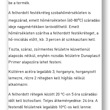
be a termék.
A felhordott festékréteg szobahőmérsékleten is
o
megszárad, emelt hőmérsékleten (60-80
C) száradási
ideje nagymértékben lerövidíthető. Emelt
hőmérsékleten szárítva a felhordott festékréteget, a
hő-iniciálás előtt, kb. 3 percen át szikkasztani kell.
Tiszta, száraz, zsírmentes felületre közvetlenül
alapozás nélkül, enyhén rozsdás felületre Dunaplaszt
Primer alapozóra lehet festeni.
Kültéren acélra legalább 3, horganyra, horganyzott
lemezre, rézre 2 rétegben kell hígítás nélkül
alkalmazni.
A felhordott rétegek között 20 ºC-on 5 óra száradási
időt kell biztosítani. Teljes átkeményedése: 24 óra. A
festendő felületnek legalább 10ºC-os kell lennie.