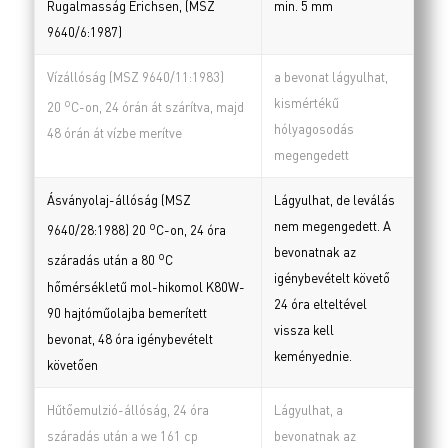
Rugalmasság Erichsen, (MSZ
min. 5 mm
9640/6:1987)
Vízállóság (MSZ 9640/11:1983)
a bevonat lágyulhat,
kismértékű
o
20
C-on, 24 órán át szárítva, majd
hólyagosodás
48 órán át vízbe merítve
megengedett
Ásványolaj-állóság (MSZ
Lágyulhat, de leválás
nem megengedett. A
o
9640/28:1988) 20
C-on, 24 óra
bevonatnak az
o
száradás után a 80
C
igénybevételt követő
hőmérsékletű mol-hikomol K80W-
24 óra elteltével
90 hajtóműolajba bemerített
vissza kell
bevonat, 48 óra igénybevételt
keményednie.
követően
Hűtőemulzió-állóság, 24 óra
Lágyulhat, a
száradás után a we 161 cp
bevonatnak az