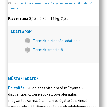
Címkék:
festék
,
alapozók
,
bevonóanyagok
,
korróziógátló alapzó
,
zománcok
Kiszerelés:
0,25 l, 0,75 l, 18 kg, 2,5 l
ADATLAPOK:
Termék biztonsági adatlapja
Termékismertető
MŰSZAKI ADATOK
Felépítés:
Különleges vízoldható műgyanta –
diszperziós kötőanyagokat, továbbá alifás
műgyantaszármazékot, korróziógátló és színező-
pigmenteket, töltőanyagot és egyéb adalékanyagokat