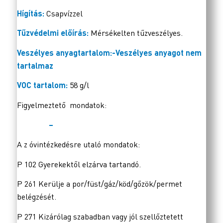
Hígítás:
Csapvízzel
Tűzvédelmi előírás:
Mérsékelten tűzveszélyes.
Veszélyes anyagtartalom:-Veszélyes anyagot nem
tartalmaz
VOC tartalom:
58 g/l
Figyelmeztető mondatok:
–
A z óvintézkedésre utaló mondatok:
P 102 Gyerekektől elzárva tartandó.
P 261 Kerülje a por/füst/gáz/köd/gőzök/permet
belégzését.
P 271 Kizárólag szabadban vagy jól szellőztetett