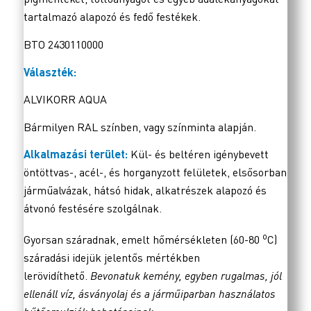
tartalmazó alapozó és fedő festékek.
BTO 2430110000
Választék:
ALVIKORR AQUA
Bármilyen RAL színben, vagy színminta alapján.
Alkalmazási terület:
Kül- és beltéren igénybevett
öntöttvas-, acél-, és horganyzott felületek, elsősorban
járműalvázak, hátsó hidak, alkatrészek alapozó és
átvonó festésére szolgálnak.
o
Gyorsan száradnak, emelt hőmérsékleten (60-80
C)
száradási idejük jelentős mértékben
lerövidíthető.
Bevonatuk kemény, egyben rugalmas, jól
ellenáll víz, ásványolaj és a járműiparban használatos