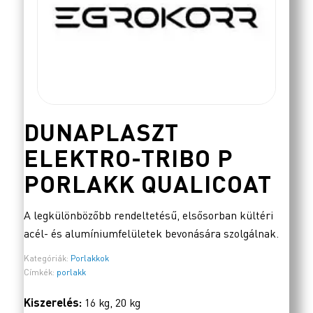
DUNAPLASZT
ELEKTRO-TRIBO P
PORLAKK QUALICOAT
A legkülönbözőbb rendeltetésű, elsősorban kültéri
acél- és alumíniumfelületek bevonására szolgálnak.
Kategóriák:
Porlakkok
Címkék:
porlakk
Kiszerelés:
16 kg, 20 kg