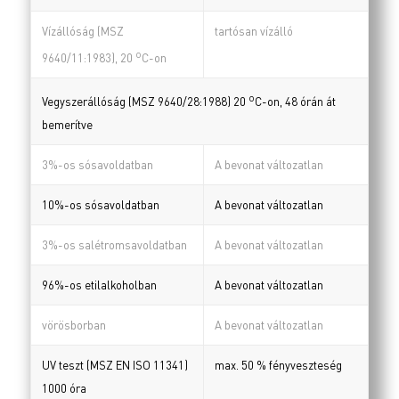
Vízállóság (MSZ
tartósan vízálló
o
9640/11:1983), 20
C-on
o
Vegyszerállóság (MSZ 9640/28:1988) 20
C-on, 48 órán át
bemerítve
3%-os sósavoldatban
A bevonat változatlan
10%-os sósavoldatban
A bevonat változatlan
3%-os salétromsavoldatban
A bevonat változatlan
96%-os etilalkoholban
A bevonat változatlan
vörösborban
A bevonat változatlan
UV teszt (MSZ EN ISO 11341)
max. 50 % fényveszteség
1000 óra