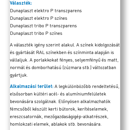
Választék:
Dunaplaszt elektro P transzparens
Dunaplaszt elektro P színes
Dunaplaszt tribo P transzparens
Dunaplaszt tribo P színes
A választék igény szerint alakul. A színek kidolgozását
és gyártását RAL színekben és színminta alapján is
vállaljuk. A porlakkokat fényes, selyemfényű és matt,
normál és domborhatású (zúzmara stb.) változatban
gyártjuk.
Alkalmazási terület:
A legkülönbözőbb rendeltetésű,
elsősorban kültéri acél- és alumíniumfelületek
bevonására szolgálnak. Előnyösen alkalmazhatók
fémcsőből készült kerti bútorok, kerítéselemek,
ereszcsatornák, mezőgazdaságigép-alkatrészek,
homlokzati elemek, ablakok stb. bevonására.