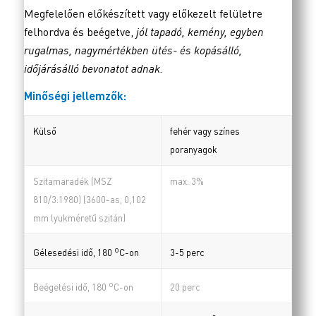
Megfelelően előkészített vagy előkezelt felületre
felhordva és beégetve,
jól tapadó, kemény, egyben
rugalmas, nagymértékben ütés- és kopásálló,
időjárásálló bevonatot adnak.
Minőségi jellemzők:
Külső
fehér vagy színes
poranyagok
Szitamaradék (MSZ
max. 3%
810/3:1980) (3600-as, 0,102
mm lyukméretű szitán)
o
3-5 perc
Gélesedési idő, 180
C-on
o
20 perc
Beégetési idő, 180
C-on