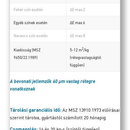
Fehér szín esetén
ΔE max.2
Egyéb színek esetén
ΔE max.6
Narancs szín esetén
ΔE max.8
2
Kiadósság (MSZ
5-12 m
/kg
9650/22:1989)
(rétegvastagságtól
függően)
A bevonati jellemzők 60 µm vastag rétegre
vonatkoznak
Tárolási garanciális idő:
Az MSZ 13910:1973 előírásai
szerint tárolva, gyártástól számított 20 hónapig.
Csomagolás:
16 és 20 kg-s (színtől függően)