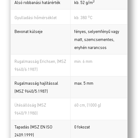
3
Alsó robbanási határérték
kb. 52 g/m
o
Gyulladási hőmérséklet
kb. 380
C
Bevonat külseje
fényes, selyemfényű vagy
matt, szemcsementes,
enyhén narancsos
Rugalmasság Erichsen, (MSZ
min. 6 mm
9640/6:1987)
Rugalmasság hajlítással
max. 5 mm
(MSZ 9640/5:1987)
Ütésállóság (MSZ
60 cm, (1000 g)
9640/9:1980)
Tapadás (MSZ EN ISO
0 fokozat
2409:1999)