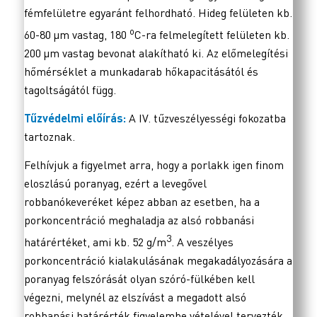
fémfelületre egyaránt felhordható. Hideg felületen kb.
o
60-80 µm vastag, 180
C-ra felmelegített felületen kb.
200 µm vastag bevonat alakítható ki. Az előmelegítési
hőmérséklet a munkadarab hőkapacitásától és
tagoltságától függ.
Tűzvédelmi előírás:
A IV. tűzveszélyességi fokozatba
tartoznak.
Felhívjuk a figyelmet arra, hogy a porlakk igen finom
eloszlású poranyag, ezért a levegővel
robbanókeveréket képez abban az esetben, ha a
porkoncentráció meghaladja az alsó robbanási
3
határértéket, ami kb. 52 g/m
. A veszélyes
porkoncentráció kialakulásának megakadályozására a
poranyag felszórását olyan szóró-fülkében kell
végezni, melynél az elszívást a megadott alsó
robbanási határérték figyelembe vételével tervezték.