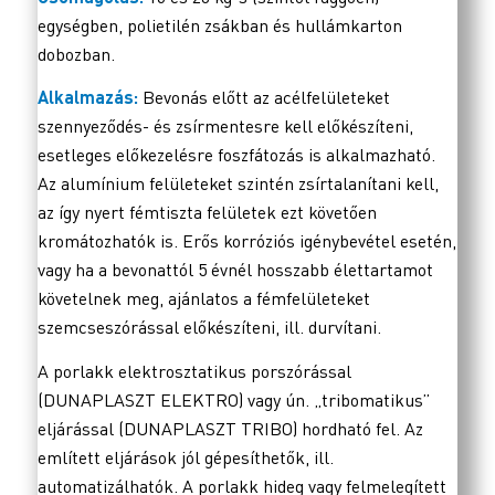
egységben, polietilén zsákban és hullámkarton
dobozban.
Alkalmazás:
Bevonás előtt az acélfelületeket
szennyeződés- és zsírmentesre kell előkészíteni,
esetleges előkezelésre foszfátozás is alkalmazható.
Az alumínium felületeket szintén zsírtalanítani kell,
az így nyert fémtiszta felületek ezt követően
kromátozhatók is. Erős korróziós igénybevétel esetén,
vagy ha a bevonattól 5 évnél hosszabb élettartamot
követelnek meg, ajánlatos a fémfelületeket
szemcseszórással előkészíteni, ill. durvítani.
A porlakk elektrosztatikus porszórással
(DUNAPLASZT ELEKTRO) vagy ún. „tribomatikus”
eljárással (DUNAPLASZT TRIBO) hordható fel. Az
említett eljárások jól gépesíthetők, ill.
automatizálhatók. A porlakk hideg vagy felmelegített