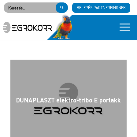
BELEPÉS PARTNEREINKNEK
DUNAPLASZT elektro-tribo E porlakk