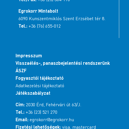
Egrokorr Mintabolt
6090 Kunszentmiklós Szent Erzsébet tér 8.
Tel.:
+36 (76) 655-012
Impresszum
Visszaélés-, panaszbejelentési rendszerünk
ÁSZF
Fogyasztói tájékoztató
Adatkezelési tájékoztató
Játékszabályzat
Cím:
2030 Érd, Fehérvári út 63/J.
Tel.:
+36 (23) 521 270
Email:
egrokorr@egrokorr.hu
Fizetési lehetőségek:
visa, mastercard