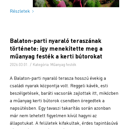
Részletek
Balaton-parti nyaraló teraszának
története: így menekítette meg a
műanyag festék a kerti bútorokat
/
2026.03.01.
Kategória:
Műanyag festék
A Balaton-parti nyaraló terasza hosszú évekig a
családi nyarak központja volt. Reggeli kávék, esti
beszélgetések, baráti vacsorák zajlottak itt, miközben
a műanyag kerti bútorok csendben öregedtek a
napsütésben. Egy tavaszi takarítás során azonban
már nem lehetett figyelmen kívül hagyni az
állapotukat. A felületek kifakultak, érdes tapintásúvá