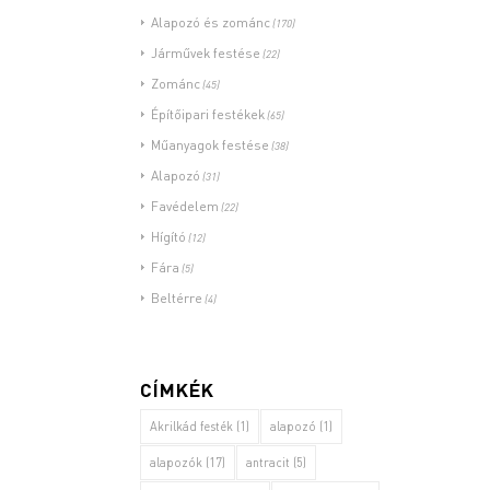
Alapozó és zománc
(170)
Járművek festése
(22)
Zománc
(45)
Építőipari festékek
(65)
Műanyagok festése
(38)
Alapozó
(31)
Favédelem
(22)
Hígító
(12)
Fára
(5)
Beltérre
(4)
CÍMKÉK
Akrilkád festék
(1)
alapozó
(1)
alapozók
(17)
antracit
(5)