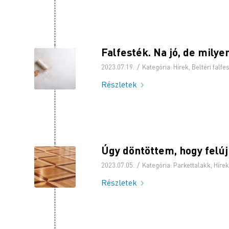
Falfesték. Na jó, de milye
/
2023.07.19.
Kategória:
Hírek
,
Beltéri falfe
Részletek
Úgy döntöttem, hogy felúj
/
2023.07.05.
Kategória:
Parkettalakk
,
Hírek
Részletek