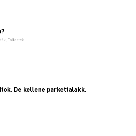
n?
sték
,
Falfesték
ítok. De kellene parkettalakk.