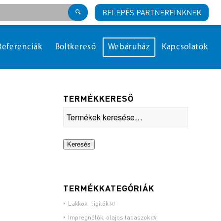
BELEPÉS PARTNEREINKNEK
Referenciák
Boltkereső
Webáruház
Kapcsolatok
TERMÉKKERESŐ
Keresés
TERMÉKKATEGÓRIÁK
Lakkok, higítók
(4)
Impregnálók, olajos tapaszok
(3)