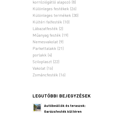
korróziógátló alapozó
(8)
Különleges festékek
(26)
Különleges termékek
(30)
Kültéri falfesték
(10)
Lábazatfesték
(2)
Műanyag festék
(19)
Nemesvakolat
(9)
Parkettalakk
(21)
porlakk
(4)
Sziloplaszt
(22)
Vakolat
(16)
Zománcfesték
(16)
LEGUTÓBBI BEJEGYZÉSEK
Autóbeállók és teraszok:
Garázsfesték kültéren