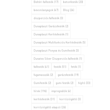
Beltéri falfesték
(17)
betonfesték
(20)
bevonóanyagok
(47)
Blog
(24)
diszperziós falfesték
(3)
Dunaplaszt Garázsfesték
(2)
Dunaplaszt Kerítésfesték
(1)
Dunaplaszt Multifunkciós Kerítésfesték
(5)
Dunaplaszt Ponyva és Gumifesték
(3)
Dunatex Silver Diszperziós falfesték
(1)
falfesték
(41)
festék
(51)
feték
(1)
fugamasszák
(2)
garázsfesték
(19)
Gumifesték
(2)
gumi festék
(2)
hígító
(33)
hírek
(196)
impregnálók
(4)
kerítésfesték
(31)
korróziógátló
(3)
korróziógátló alapzó
(26)