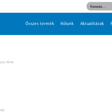
Összes termék
Rólunk
Aktualitások
ozó
,
Hírek
rek