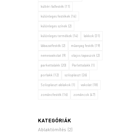
kültéri falfesték
(11)
különleges festékek
(14)
különleges színek
(2)
különleges termékek
(14)
lakkok
(31)
lábazatfesték
(2)
műanyag festék
(19)
nemesvakolat
(9)
olajos tapaszok
(2)
parkettalakk
(20)
Parlettalakk
(1)
porlakk
(12)
sziloplaszt
(26)
Sziloplaszt ablakok
(1)
vakolat
(18)
zománcfesték
(16)
zománcok
(47)
KATEGÓRIÁK
Ablaktömítés
(2)