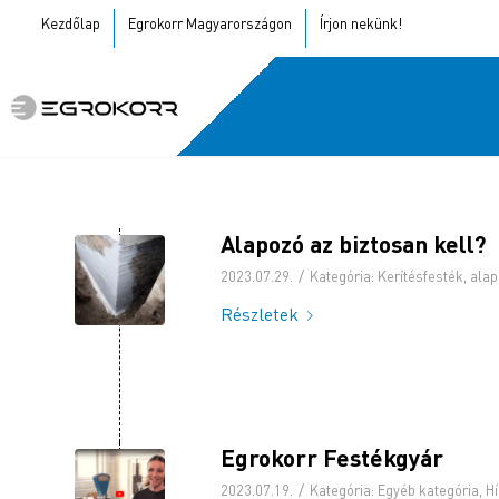
Kezdőlap
Egrokorr Magyarországon
Írjon nekünk!
Alapozó az biztosan kell?
/
2023.07.29.
Kategória:
Kerítésfesték
,
alap
Részletek
Egrokorr Festékgyár
/
2023.07.19.
Kategória:
Egyéb kategória
,
Hí