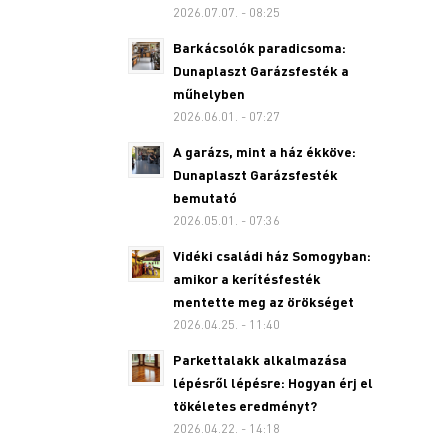
2026.07.07. - 08:25
Barkácsolók paradicsoma:
Dunaplaszt Garázsfesték a
műhelyben
2026.06.01. - 07:27
A garázs, mint a ház ékköve:
Dunaplaszt Garázsfesték
bemutató
2026.05.01. - 07:36
Vidéki családi ház Somogyban:
amikor a kerítésfesték
mentette meg az örökséget
2026.04.25. - 11:40
Parkettalakk alkalmazása
lépésről lépésre: Hogyan érj el
tökéletes eredményt?
2026.04.22. - 14:18