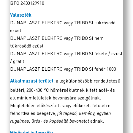
BTO 2430129910
Választék
DUNAPLASZT ELEKTRO vagy TRIBO SI tükrösödő
ezüst
DUNAPLASZT ELEKTRO vagy TRIBO SI nem
tükrösödő ezüst
DUNAPLASZT ELEKTRO vagy TRIBO SI fekete / ezüst
/ grafit
DUNAPLASZT ELEKTRO vagy TRIBO SI fehér 1000
Alkalmazási terület:
a legkülönbözőbb rendeltetésű
○
beltéri, 200-400
C hőmérsékletnek kitett acél- és
alumíniumfelületek bevonására szolgálnak.
Megfelelően előkészített vagy előkezelt felületre
felhordva és beégetve,
jól tapadó, kemény, egyben
rugalmas, ütés- és kopásálló bevonatot
adnak.
Minőségi jellemzők: