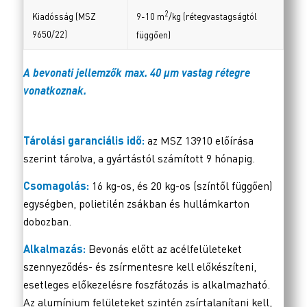
2
Kiadósság (MSZ
9-10 m
/kg (rétegvastagságtól
9650/22)
függően)
A bevonati jellemzők max. 40 µm vastag rétegre
vonatkoznak.
Tárolási garanciális idő:
az MSZ 13910 előírása
szerint tárolva, a gyártástól számított 9 hónapig.
Csomagolás:
16 kg-os, és 20 kg-os (színtől függően)
egységben, polietilén zsákban és hullámkarton
dobozban.
Alkalmazás:
Bevonás előtt az acélfelületeket
szennyeződés- és zsírmentesre kell előkészíteni,
esetleges előkezelésre foszfátozás is alkalmazható.
Az alumínium felületeket szintén zsírtalanítani kell,