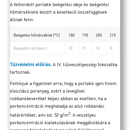
A felhordott porlakk beégetési ideje és beégetési
hőmérséklete között a következő összefüggések
állnak fenn:
o
180
190
200
210
Beégetési hőmérséklet (
C)
Beégetési idő (perc)
20
15
10
8
Tűzvédelmi előírás:
A IV. tűzveszélyességi fokozatba
tartoznak.
Felhívjuk a figyelmet arra, hogy a porlakk igen finom
eloszlású poranyag, ezért a levegővel
robbanókeveréket képez abban az esetben, ha a
porkoncentráció meghaladja az alsó robbanási
3
határértéket, ami kb. 52 g/m
. A veszélyes
porkoncentráció kialakulásának meggátolására a