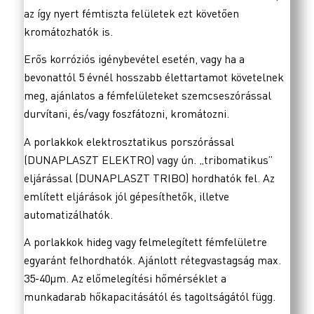
az így nyert fémtiszta felületek ezt követően
kromátozhatók is.
Erős korróziós igénybevétel esetén, vagy ha a
bevonattól 5 évnél hosszabb élettartamot követelnek
meg, ajánlatos a fémfelületeket szemcseszórással
durvítani, és/vagy foszfátozni, kromátozni.
A porlakkok elektrosztatikus porszórással
(DUNAPLASZT ELEKTRO) vagy ún. „tribomatikus”
eljárással (DUNAPLASZT TRIBO) hordhatók fel. Az
említett eljárások jól gépesíthetők, illetve
automatizálhatók.
A porlakkok hideg vagy felmelegített fémfelületre
egyaránt felhordhatók. Ajánlott rétegvastagság max.
35-40μm. Az előmelegítési hőmérséklet a
munkadarab hőkapacitásától és tagoltságától függ.