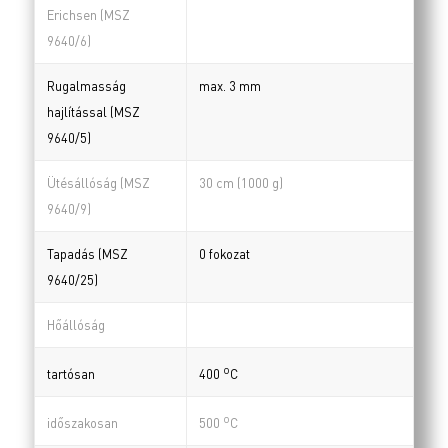
Erichsen (MSZ
9640/6)
Rugalmasság
max. 3 mm
hajlítással (MSZ
9640/5)
Ütésállóság (MSZ
30 cm (1000 g)
9640/9)
Tapadás (MSZ
0 fokozat
9640/25)
Hőállóság
o
tartósan
400
C
o
időszakosan
500
C