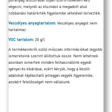
poranyag felszórását olyan szóró-fülkében kell
végezni, melynél az elszívást a megadott alsó
robbanási határérték figyelembe vételével tervezték.
Veszélyes anyagtartalom:
Veszélyes anyagot nem
tartalmaz.
VOC tartalom:
20 g/l
A termékeinkről szóló műszaki információkat legjobb
ismereteink szerint állítottuk össze. Nem lehetnek
azonban ismertek minden felhasználónk egyedi
igényei és elvárásai, ezért kérjük, hogy a közölt
adatokat tájékoztató jelleggel vegyék figyelembe,
azokért felelősséget nem vállalunk.