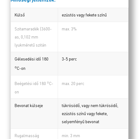
Külső
ezüstös vagy fekete színű
Szitamaradék (3600-
max. 3%
as, 0,102 mm
lyukméretű szitán
Gélesedési idő 180
3-5 perc
o
C-on
o
max. 20 perc
Beégetési idő 180
C-
on
Bevonat külseje
tükrösödő, vagy nem tükrösödő,
ezüstös színű vagy fekete,
selyemfényű bevonat
Rugalmasság
min. 3 mm