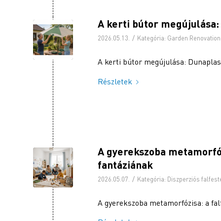
A kerti bútor megújulása
/
2026.05.13.
Kategória:
Garden Renovation
A kerti bútor megújulása: Dunapla
Részletek
A gyerekszoba metamorfózi
fantáziának
/
2026.05.07.
Kategória:
Diszperziós falfest
A gyerekszoba metamorfózisa: a falf