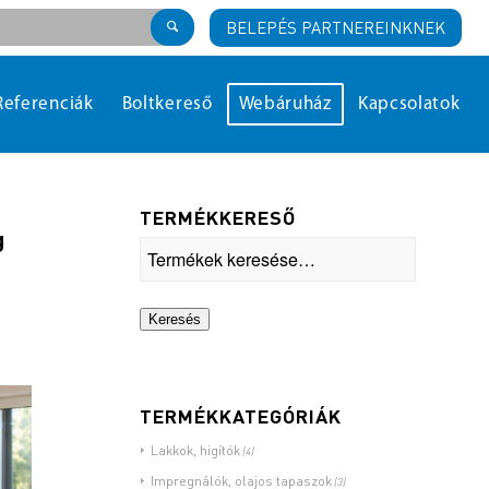
BELEPÉS PARTNEREINKNEK
Referenciák
Boltkereső
Webáruház
Kapcsolatok
TERMÉKKERESŐ
g
Keresés
TERMÉKKATEGÓRIÁK
Lakkok, higítók
(4)
Impregnálók, olajos tapaszok
(3)