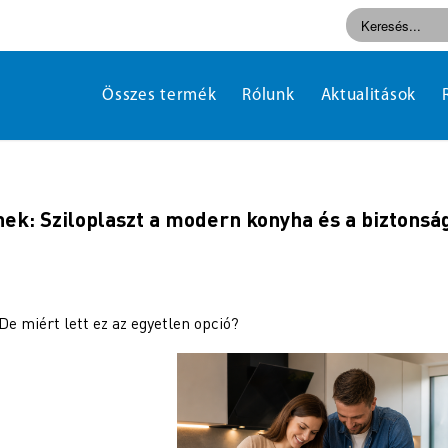
Összes termék
Rólunk
Aktualitások
ek: Sziloplaszt a modern konyha és a biztonsá
 De miért lett ez az egyetlen opció?