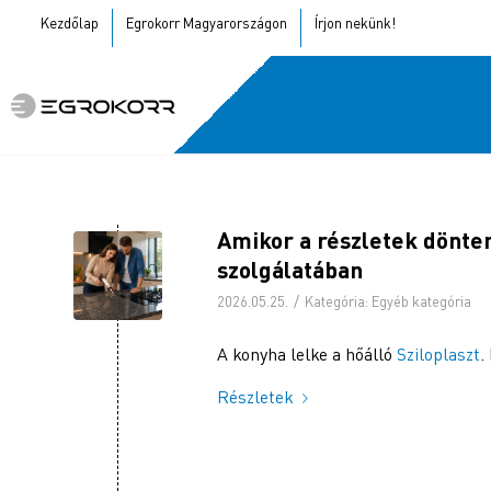
Kezdőlap
Egrokorr Magyarországon
Írjon nekünk!
Amikor a részletek dönten
szolgálatában
/
2026.05.25.
Kategória:
Egyéb kategória
A konyha lelke a hőálló
Sziloplaszt
.
Részletek