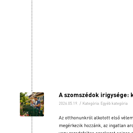
A szomszédok irigysége: k
/
2026.05.19.
Kategória:
Egyéb kategória
Az otthonunkról alkotott első véle
megérkezik hozzánk, az ingatlan arc
vagy rozsdafoltos szerkezet sajnos a