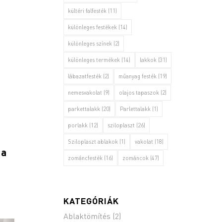
kültéri falfesték
(11)
különleges festékek
(14)
különleges színek
(2)
különleges termékek
(14)
lakkok
(31)
lábazatfesték
(2)
műanyag festék
(19)
nemesvakolat
(9)
olajos tapaszok
(2)
parkettalakk
(20)
Parlettalakk
(1)
porlakk
(12)
sziloplaszt
(26)
Sziloplaszt ablakok
(1)
vakolat
(18)
 a
zománcfesték
(16)
zománcok
(47)
KATEGÓRIÁK
Ablaktömítés
(2)