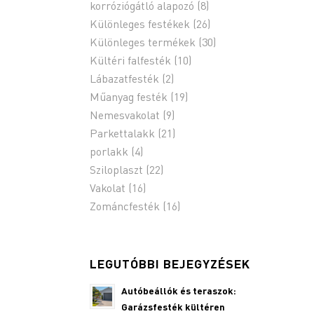
korróziógátló alapozó
(8)
Különleges festékek
(26)
Különleges termékek
(30)
Kültéri falfesték
(10)
Lábazatfesték
(2)
Műanyag festék
(19)
Nemesvakolat
(9)
Parkettalakk
(21)
porlakk
(4)
Sziloplaszt
(22)
Vakolat
(16)
Zománcfesték
(16)
LEGUTÓBBI BEJEGYZÉSEK
Autóbeállók és teraszok:
Garázsfesték kültéren