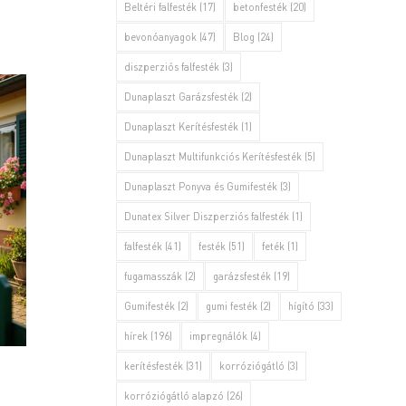
Beltéri falfesték
(17)
betonfesték
(20)
bevonóanyagok
(47)
Blog
(24)
diszperziós falfesték
(3)
Dunaplaszt Garázsfesték
(2)
Dunaplaszt Kerítésfesték
(1)
Dunaplaszt Multifunkciós Kerítésfesték
(5)
Dunaplaszt Ponyva és Gumifesték
(3)
Dunatex Silver Diszperziós falfesték
(1)
falfesték
(41)
festék
(51)
feték
(1)
fugamasszák
(2)
garázsfesték
(19)
Gumifesték
(2)
gumi festék
(2)
hígító
(33)
hírek
(196)
impregnálók
(4)
kerítésfesték
(31)
korróziógátló
(3)
korróziógátló alapzó
(26)