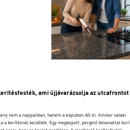
erítésfesték, ami újjávarázsolja az utcafrontot
mény nem a nappaliban, hanem a kapuban dől el. Amikor valaki
a a kerítésnél kezdődik. Egy megkopott, pergető bevonattal borí
zt üzeni, hogy az épület gazdátlan. A megfelelő kerítésfesték