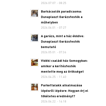
2026.07.07. - 08:25
Barkácsolók paradicsoma:
Dunaplaszt Garázsfesték a
műhelyben
2026.06.01. - 07:27
A garázs, mint a ház ékköve:
Dunaplaszt Garázsfesték
bemutató
2026.05.01. - 07:36
Vidéki családi ház Somogyban:
amikor a kerítésfesték
mentette meg az örökséget
2026.04.25. - 11:40
Parkettalakk alkalmazása
lépésről lépésre: Hogyan érj el
tökéletes eredményt?
2026.04.22. - 14:18