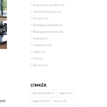
Alapozó és zománc
(170)
Járművek festése
(22)
Zománc
(45)
Építőipari festékek
(65)
Műanyagok festése
(38)
Alapozó
(31)
Favédelem
(22)
Hígító
(12)
Fára
(5)
Beltérre
(4)
CÍMKÉK
Akrilkád festék
(1)
alapozó
(1)
tott
alapozók
(17)
antracit
(5)