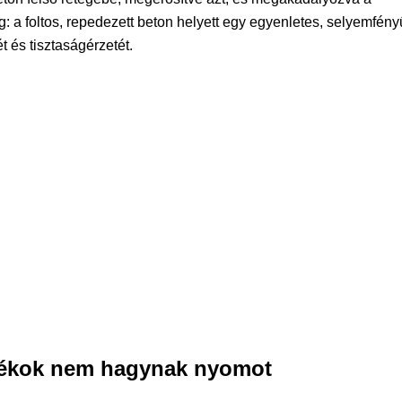
g: a foltos, repedezett beton helyett egy egyenletes, selyemfény
ét és tisztaságérzetét.
adékok nem hagynak nyomot