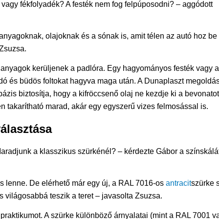
j vagy fékfolyadék? A festék nem fog felpúposodni? – aggódott
anyagoknak, olajoknak és a sónak is, amit télen az autó hoz be
 Zsuzsa.
 anyagok kerüljenek a padlóra. Egy hagyományos festék vagy a
dó és büdös foltokat hagyva maga után. A Dunaplaszt megoldá
ázis biztosítja, hogy a kifröccsenő olaj ne kezdje ki a bevonatot
 takarítható marad, akár egy egyszerű vizes felmosással is.
álasztása
radjunk a klasszikus szürkénél? – kérdezte Gábor a színskálá
 lenne. De elérhető már egy új, a RAL 7016-os
antracit
szürke 
világosabbá teszik a teret – javasolta Zsuzsa.
praktikumot. A szürke különböző árnyalatai (mint a RAL 7001 v