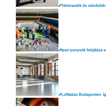
Teherautók és utánfutók
Ipari ponyvák felújítása 
Loftlakás Budapesten: íg