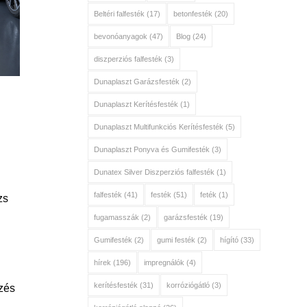
Beltéri falfesték
(17)
betonfesték
(20)
bevonóanyagok
(47)
Blog
(24)
diszperziós falfesték
(3)
Dunaplaszt Garázsfesték
(2)
Dunaplaszt Kerítésfesték
(1)
Dunaplaszt Multifunkciós Kerítésfesték
(5)
Dunaplaszt Ponyva és Gumifesték
(3)
Dunatex Silver Diszperziós falfesték
(1)
falfesték
(41)
festék
(51)
feték
(1)
zs
fugamasszák
(2)
garázsfesték
(19)
Gumifesték
(2)
gumi festék
(2)
hígító
(33)
hírek
(196)
impregnálók
(4)
kerítésfesték
(31)
korróziógátló
(3)
zés