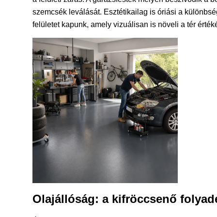
szemcsék leválását. Esztétikailag is óriási a különbsé
felületet kapunk, amely vizuálisan is növeli a tér érték
Olajállóság: a kifröccsenő foly