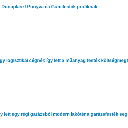
: Dunaplaszt Ponyva és Gumifesték profiknak
egy logisztikai cégnél: így lett a műanyag festék költségmeg
y lett egy régi garázsból modern lakótér a garázsfesték seg