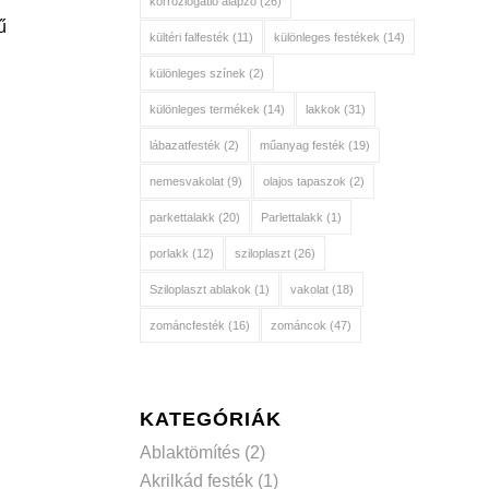
korróziógátló alapzó
(26)
ű
kültéri falfesték
(11)
különleges festékek
(14)
különleges színek
(2)
különleges termékek
(14)
lakkok
(31)
lábazatfesték
(2)
műanyag festék
(19)
nemesvakolat
(9)
olajos tapaszok
(2)
parkettalakk
(20)
Parlettalakk
(1)
porlakk
(12)
sziloplaszt
(26)
Sziloplaszt ablakok
(1)
vakolat
(18)
zománcfesték
(16)
zománcok
(47)
KATEGÓRIÁK
Ablaktömítés
(2)
Akrilkád festék
(1)