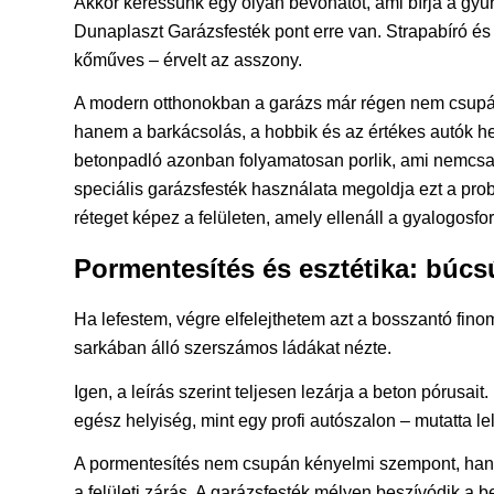
Akkor keressünk egy olyan bevonatot, ami bírja a gyű
Dunaplaszt Garázsfesték pont erre van. Strapabíró és
kőműves – érvelt az asszony.
A modern otthonokban a garázs már régen nem csupán 
hanem a barkácsolás, a hobbik és az értékes autók he
betonpadló azonban folyamatosan porlik, ami nemcsak
speciális garázsfesték használata megoldja ezt a pro
réteget képez a felületen, amely ellenáll a gyalogos
Pormentesítés és esztétika: búcs
Ha lefestem, végre elfelejthetem azt a bosszantó fino
sarkában álló szerszámos ládákat nézte.
Igen, a leírás szerint teljesen lezárja a beton pórusait
egész helyiség, mint egy profi autószalon – mutatta l
A pormentesítés nem csupán kényelmi szempont, hanem
a felületi zárás. A garázsfesték mélyen beszívódik a 