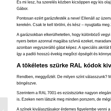
És mi lesz, ha szerelés közben kicsöppen egy kis ola
Gábor.
Pontosan ezért garázsfesték a neve! Ellenáll az üzem
kerekén. Csak le kell törölni, és kész – nyugtatta meg
A garázsokban elkerülhetetlen, hogy különböző vegyi
nyers beton azonnal magába szívná ezeket, maradan
azonban vegyszerálló gátat képez. A speciális akrilát b
így a padló hosszú évekig megőrzi épségét és könnyen
A tökéletes szürke RAL kódok kiv
Rendben, meggyőztél. De milyen színt válasszunk? Ma
böngészve.
Szerintem a RAL 7001-es ezüstszürke nagyon elegáns
is. Ezeken nem látszik meg minden porszem, de mégis 
Vidéki családi ház
A színek kiválasztásakor érdemes figyelembe venni a 
Somogyban: amikor a