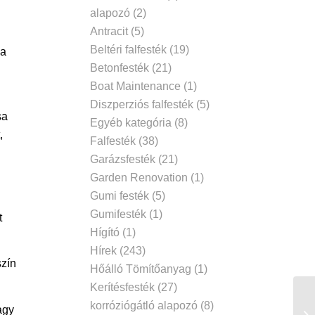
alapozó
(2)
Antracit
(5)
Beltéri falfesték
(19)
 a
Betonfesték
(21)
Boat Maintenance
(1)
Diszperziós falfesték
(5)
sa
Egyéb kategória
(8)
,
Falfesték
(38)
Garázsfesték
(21)
Garden Renovation
(1)
Gumi festék
(5)
Gumifesték
(1)
t
Hígító
(1)
Hírek
(243)
szín
Hőálló Tömítőanyag
(1)
Kerítésfesték
(27)
korróziógátló alapozó
(8)
agy