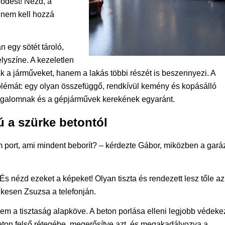
rődést! Nézd, a
 nem kell hozzá
egy sötét tároló,
lyszíne. A kezeletlen
 a járműveket, hanem a lakás többi részét is beszennyezi. A
blémát: egy olyan összefüggő, rendkívül kemény és kopásálló
forgalomnak és a gépjárművek kerekének egyaránt.
ú a szürke betontól
m port, ami mindent beborít? – kérdezte Gábor, miközben a gará
. És nézd ezeket a képeket! Olyan tiszta és rendezett lesz tőle az
elkesen Zsuzsa a telefonján.
 a tisztaság alapköve. A beton porlása elleni legjobb védeke
beton felső rétegébe, megerősítve azt, és megakadályozva a