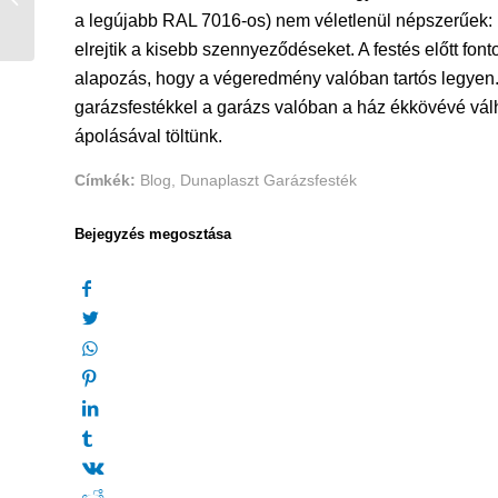
kerítésfesték mentette
a legújabb RAL 7016-os) nem véletlenül népszerűek:
meg az ...
elrejtik a kisebb szennyeződéseket. A festés előtt fonto
alapozás, hogy a végeredmény valóban tartós legyen.
garázsfestékkel a garázs valóban a ház ékkövévé válh
ápolásával töltünk.
Címkék:
Blog
,
Dunaplaszt Garázsfesték
Bejegyzés megosztása