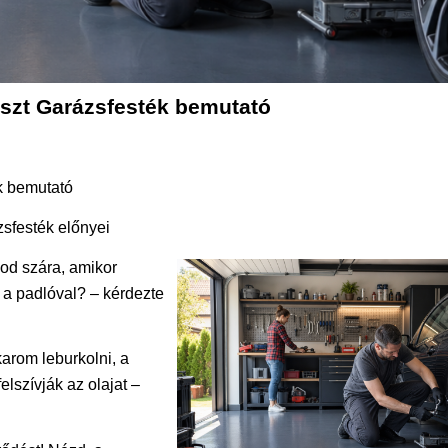
aszt Garázsfesték bemutató
k bemutató
zsfesték előnyei
god szára, amikor
l a padlóval? – kérdezte
arom leburkolni, a
elszívják az olajat –