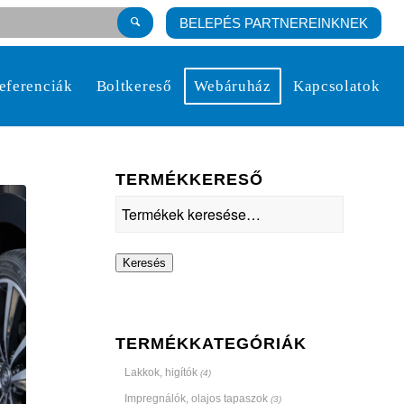
BELEPÉS PARTNEREINKNEK
eferenciák
Boltkereső
Webáruház
Kapcsolatok
TERMÉKKERESŐ
Keresés
TERMÉKKATEGÓRIÁK
Lakkok, higítók
(4)
Impregnálók, olajos tapaszok
(3)