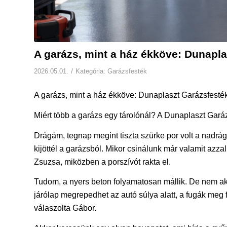
A garázs, mint a ház ékköve: Dunapl
/
2026.05.01.
Kategória:
Garázsfesték
A garázs, mint a ház ékköve: Dunaplaszt Garázsfesté
Miért több a garázs egy tárolónál? A Dunaplaszt Gará
Drágám, tegnap megint tiszta szürke por volt a nadrá
kijöttél a garázsból. Mikor csinálunk már valamit azza
Zsuzsa, miközben a porszívót rakta el.
Tudom, a nyers beton folyamatosan mállik. De nem ak
járólap megrepedhet az autó súlya alatt, a fugák meg f
válaszolta Gábor.