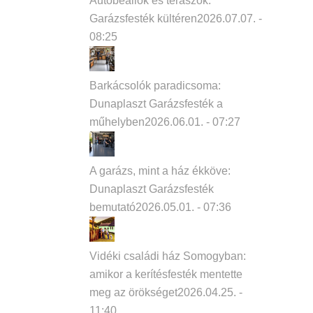
Autóbeállók és teraszok:
Garázsfesték kültéren
2026.07.07. -
08:25
Barkácsolók paradicsoma:
Dunaplaszt Garázsfesték a
műhelyben
2026.06.01. - 07:27
A garázs, mint a ház ékköve:
Dunaplaszt Garázsfesték
bemutató
2026.05.01. - 07:36
Vidéki családi ház Somogyban:
amikor a kerítésfesték mentette
meg az örökséget
2026.04.25. -
11:40