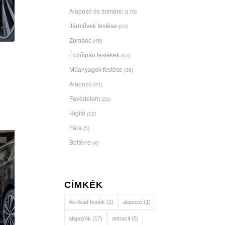
Alapozó és zománc
(170)
Járművek festése
(22)
Zománc
(45)
Építőipari festékek
(65)
Műanyagok festése
(38)
Alapozó
(31)
Favédelem
(22)
Hígító
(12)
Fára
(5)
Beltérre
(4)
CÍMKÉK
Akrilkád festék
(1)
alapozó
(1)
alapozók
(17)
antracit
(5)