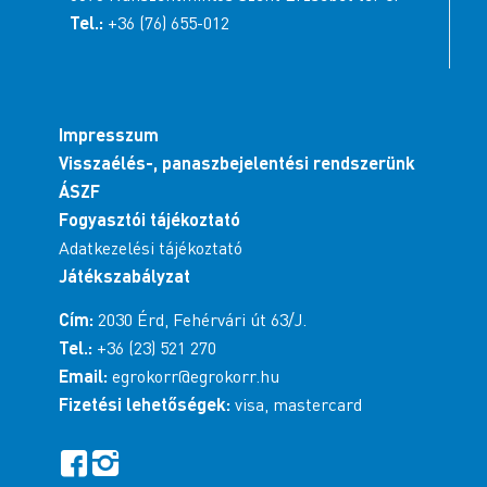
Tel.:
+36 (76) 655-012
Impresszum
Visszaélés-, panaszbejelentési rendszerünk
ÁSZF
Fogyasztói tájékoztató
Adatkezelési tájékoztató
Játékszabályzat
Cím:
2030 Érd, Fehérvári út 63/J.
Tel.:
+36 (23) 521 270
Email:
egrokorr@egrokorr.hu
Fizetési lehetőségek:
visa, mastercard