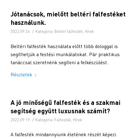
Jótanácsok, mielőtt beltéri falfestéket
használunk.
/
2022.09.26.
Kategória:
Beltéri falfesték
,
Hírek
Beltéri falfesték használata előtt több dologgal is
segíthetjük a festési munkálatokat. Pár praktikus
tanáccsal szeretnénk segíteni a felkészülést.
Részletek
A jó minőségű falfesték és a szakmai
segítség együtt luxusnak számít?
/
2022.09.19.
Kategória:
Falfesték
,
Hírek
A falfesték mindannyiunk életének részét képezi.