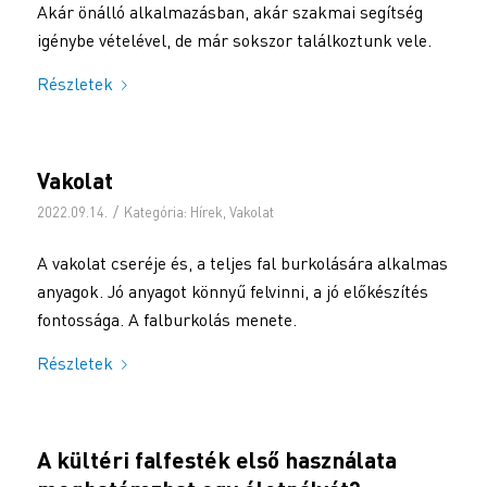
Akár önálló alkalmazásban, akár szakmai segítség
igénybe vételével, de már sokszor találkoztunk vele.
Részletek
Vakolat
/
2022.09.14.
Kategória:
Hírek
,
Vakolat
A vakolat cseréje és, a teljes fal burkolására alkalmas
anyagok. Jó anyagot könnyű felvinni, a jó előkészítés
fontossága. A falburkolás menete.
Részletek
A kültéri falfesték első használata