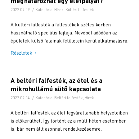
meghatározhat egy életpályát?
/
2022.09.09.
Kategória:
Hírek
,
Kültéri falfesték
A kültéri falfesték a falfestékek széles körben
használható speciális fajtája. Nevéből adódóan az
épületek külső falainak felületein kerül alkalmazásra.
Részletek
A beltéri falfesték, az étel és a
mikrohullámú sütő kapcsolata
/
2022.09.04.
Kategória:
Beltéri falfesték
,
Hírek
A beltéri falfesték az élet legváratlanabb helyzeteiben
is előkerülhet. Így történt ez a múlt héten esetemben
is, bár nem állt azonnal rendelkezésemre.