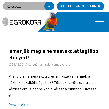
BELEPÉS PARTNEREINKNEK
Ismerjük meg a nemesvakolat legfőbb
előnyeit!
/
2022.12.28.
Kategória:
Hírek
,
Nemesvakolat
Miért jó a nemesvakolat, és mi köze van ennek a
házunk rezsiköltségeihez? Többek között ezekre a
kérdésekre is benne van a válasz a cikkben. Olvassa
el!
Részletek