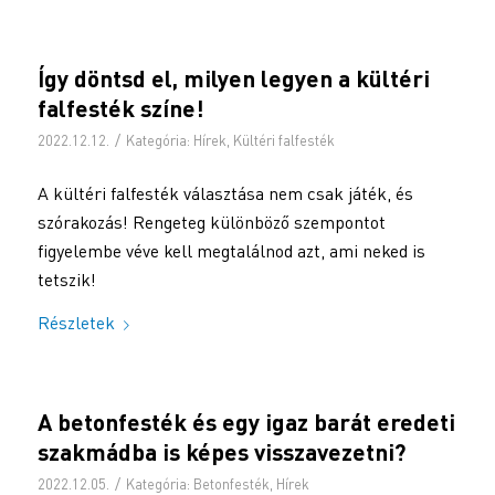
Így döntsd el, milyen legyen a kültéri
falfesték színe!
/
2022.12.12.
Kategória:
Hírek
,
Kültéri falfesték
A kültéri falfesték választása nem csak játék, és
szórakozás! Rengeteg különböző szempontot
figyelembe véve kell megtalálnod azt, ami neked is
tetszik!
Részletek
A betonfesték és egy igaz barát eredeti
szakmádba is képes visszavezetni?
/
2022.12.05.
Kategória:
Betonfesték
,
Hírek