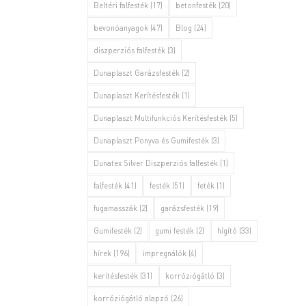
Beltéri falfesték
(17)
betonfesték
(20)
bevonóanyagok
(47)
Blog
(24)
diszperziós falfesték
(3)
Dunaplaszt Garázsfesték
(2)
Dunaplaszt Kerítésfesték
(1)
Dunaplaszt Multifunkciós Kerítésfesték
(5)
Dunaplaszt Ponyva és Gumifesték
(3)
Dunatex Silver Diszperziós falfesték
(1)
falfesték
(41)
festék
(51)
feték
(1)
fugamasszák
(2)
garázsfesték
(19)
Gumifesték
(2)
gumi festék
(2)
hígító
(33)
hírek
(196)
impregnálók
(4)
kerítésfesték
(31)
korróziógátló
(3)
korróziógátló alapzó
(26)