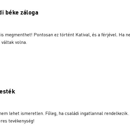
di béke záloga
is megmenthet! Pontosan ez történt Katival, és a férjével. Ha 
 váltak volna.
festék
em lehet ismeretlen. Főleg, ha családi ingatlannal rendelkezik.
eres tevékenység!