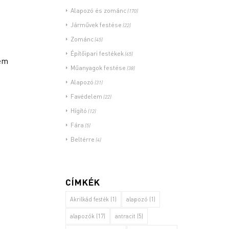
Alapozó és zománc
(170)
Járművek festése
(22)
Zománc
(45)
Építőipari festékek
(65)
nem
Műanyagok festése
(38)
Alapozó
(31)
Favédelem
(22)
Hígító
(12)
Fára
(5)
Beltérre
(4)
CÍMKÉK
Akrilkád festék
(1)
alapozó
(1)
alapozók
(17)
antracit
(5)