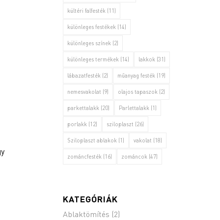
kültéri falfesték
(11)
különleges festékek
(14)
különleges színek
(2)
különleges termékek
(14)
lakkok
(31)
lábazatfesték
(2)
műanyag festék
(19)
nemesvakolat
(9)
olajos tapaszok
(2)
parkettalakk
(20)
Parlettalakk
(1)
porlakk
(12)
sziloplaszt
(26)
Sziloplaszt ablakok
(1)
vakolat
(18)
gy
zománcfesték
(16)
zománcok
(47)
KATEGÓRIÁK
Ablaktömítés
(2)