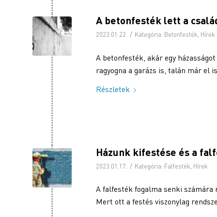
A betonfesték lett a csalá
/
2023.01.22.
Kategória:
Betonfesték
,
Hírek
A betonfesték, akár egy házasságot 
ragyogna a garázs is, talán már el is
Részletek
Házunk kifestése és a fal
/
2023.01.17.
Kategória:
Falfesték
,
Hírek
A falfesték fogalma senki számára n
Mert ott a festés viszonylag rendsz