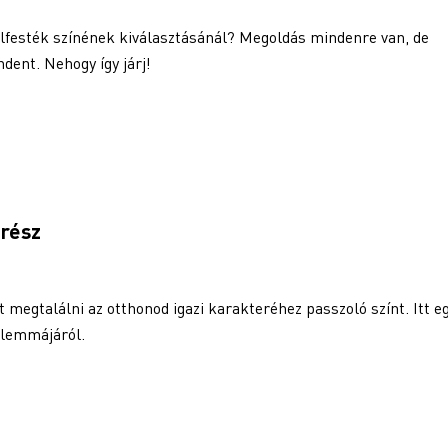
falfesték színének kiválasztásánál? Megoldás mindenre van, de
dent. Nehogy így járj!
 rész
 megtalálni az otthonod igazi karakteréhez passzoló színt. Itt e
dilemmájáról.