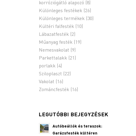
korróziógátló alapozó
(8)
Különleges festékek
(26)
Különleges termékek
(30)
Kültéri falfesték
(10)
Lábazatfesték
(2)
Műanyag festék
(19)
Nemesvakolat
(9)
Parkettalakk
(21)
porlakk
(4)
Sziloplaszt
(22)
Vakolat
(16)
Zománcfesték
(16)
LEGUTÓBBI BEJEGYZÉSEK
Autóbeállók és teraszok:
Garázsfesték kültéren