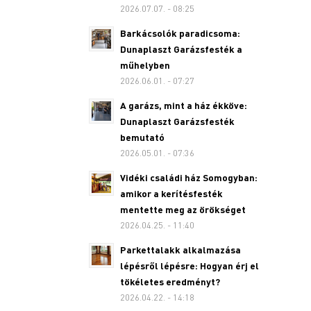
2026.07.07. - 08:25
Barkácsolók paradicsoma:
Dunaplaszt Garázsfesték a
műhelyben
2026.06.01. - 07:27
A garázs, mint a ház ékköve:
Dunaplaszt Garázsfesték
bemutató
2026.05.01. - 07:36
Vidéki családi ház Somogyban:
amikor a kerítésfesték
mentette meg az örökséget
2026.04.25. - 11:40
Parkettalakk alkalmazása
lépésről lépésre: Hogyan érj el
tökéletes eredményt?
2026.04.22. - 14:18