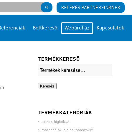
BELEPÉS PARTNEREINKNEK
Referenciák
Boltkereső
Webáruház
Kapcsolatok
TERMÉKKERESŐ
Keresés
sem
TERMÉKKATEGÓRIÁK
Lakkok, higítók
(4)
Impregnálók, olajos tapaszok
(3)