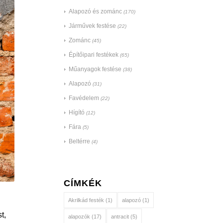
Alapozó és zománc
(170)
Járművek festése
(22)
Zománc
(45)
Építőipari festékek
(65)
Műanyagok festése
(38)
Alapozó
(31)
Favédelem
(22)
Hígító
(12)
Fára
(5)
Beltérre
(4)
CÍMKÉK
Akrilkád festék
(1)
alapozó
(1)
t,
alapozók
(17)
antracit
(5)