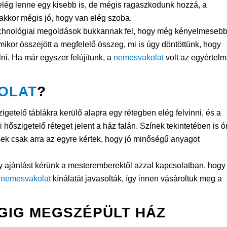
elég lenne egy kisebb is, de mégis ragaszkodunk hozzá, a
 akkor mégis jó, hogy van elég szoba.
technológiai megoldások bukkannak fel, hogy még kényelmesebb
kor összejött a megfelelő összeg, mi is úgy döntöttünk, hogy
olni. Ha már egyszer felújítunk, a
nemesvakolat
volt az egyértel
OLAT
?
zigetelő táblákra kerülő alapra egy rétegben elég felvinni, és a
őszigetelő réteget jelent a ház falán. Színek tekintetében is ór
ek csak arra az egyre kértek, hogy jó minőségű anyagot
gy ajánlást kérünk a mesteremberektől azzal kapcsolatban, hogy
x
nemesvakolat
kínálatát javasolták, így innen vásároltuk meg a
GIG MEGSZÉPÜLT HÁZ