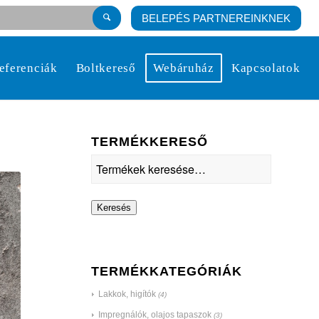
BELEPÉS PARTNEREINKNEK
eferenciák
Boltkereső
Webáruház
Kapcsolatok
TERMÉKKERESŐ
Keresés
TERMÉKKATEGÓRIÁK
Lakkok, higítók
(4)
Impregnálók, olajos tapaszok
(3)