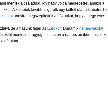
aralni mentek a családdal, így nagy volt a meglepetés, amikor a
nkkal. A kisebbik tovább is gurult, úgy kellett utána kiabálni, h
kolatai
annyira megszépítették a házunkat, hogy a négy éves
ztályt, de a házunk falán az
Egrokorr
Dunamix
nemesvakolat
ektől mentesen ragyog, mint azon a napon, amikor elbiciklizet
 a délutánt.