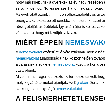
hogy már kirepültek a gyerekek az év nagy részében 
szívünkhöz nőtt. No, és persze, ha jönnek az unokák,
Az évek alatt azonban minden elhasználódik, és új 
energiatakarékosabb otthonokban élhessünk. Ezért ami
hőszigeteljük az épületet. Így aztán újra is kellett vak
válasz arra, hogy mi kerüljön a falakra.
MIÉRT ÉPPEN
NEMESVAK
A
nemesvakolat
azért tűnt jó választásnak, mert a hős
nemesvakolat
tulajdonságainak köszönhetően további h
a választék a sokféle
nemesvakolat
között, a kőműves
vásároljunk.
Mivel mi már régen építkeztünk, természetes volt, ho
melyik gyártó termékét ajánlják. Az E
grokorr
Dunami
szükséges mennyiségű
nemesvakolatot
.
A FELISMERHETETLENSÉ