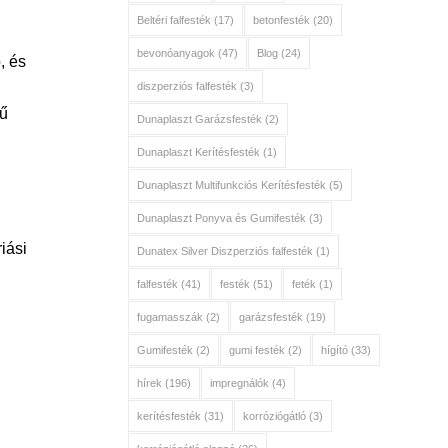
Beltéri falfesték
(17)
betonfesték
(20)
bevonóanyagok
(47)
Blog
(24)
, és
diszperziós falfesték
(3)
mű
Dunaplaszt Garázsfesték
(2)
Dunaplaszt Kerítésfesték
(1)
Dunaplaszt Multifunkciós Kerítésfesték
(5)
Dunaplaszt Ponyva és Gumifesték
(3)
iási
Dunatex Silver Diszperziós falfesték
(1)
falfesték
(41)
festék
(51)
feték
(1)
fugamasszák
(2)
garázsfesték
(19)
Gumifesték
(2)
gumi festék
(2)
hígító
(33)
hírek
(196)
impregnálók
(4)
kerítésfesték
(31)
korróziógátló
(3)