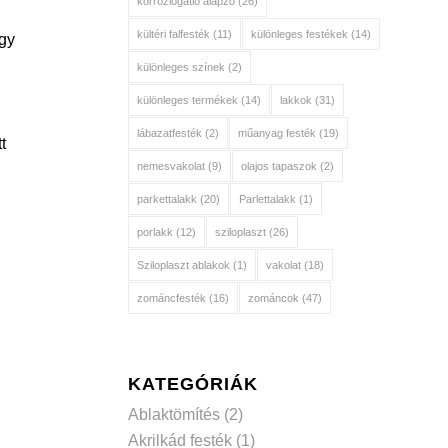
korróziógátló alapzó
(26)
kültéri falfesték
(11)
különleges festékek
(14)
ogy
különleges színek
(2)
különleges termékek
(14)
lakkok
(31)
lábazatfesték
(2)
műanyag festék
(19)
t
nemesvakolat
(9)
olajos tapaszok
(2)
parkettalakk
(20)
Parlettalakk
(1)
porlakk
(12)
sziloplaszt
(26)
Sziloplaszt ablakok
(1)
vakolat
(18)
zománcfesték
(16)
zománcok
(47)
KATEGÓRIÁK
Ablaktömítés
(2)
Akrilkád festék
(1)