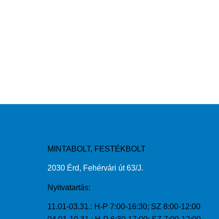
MINTABOLT, FESTÉKBOLT
2030 Érd, Fehérvári út 63/J.
Nyitvatartás:
11.01-03.31.: H-P 7:00-16:30; SZ 8:00-12:00