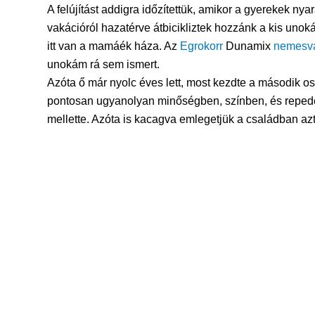
A felújítást addigra időzítettük, amikor a gyerekek ny
vakációról hazatérve átbicikliztek hozzánk a kis unokái
itt van a mamáék háza. Az
Egrokorr
Dunamix
nemesva
unokám rá sem ismert.
Azóta ő már nyolc éves lett, most kezdte a második os
pontosan ugyanolyan minőségben, színben, és repedés
mellette. Azóta is kacagva emlegetjük a családban azt