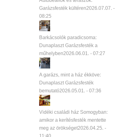
Autóbeállók és teraszok:
Garázsfesték kültéren
2026.07.07. -
08:25
Barkácsolók paradicsoma:
Dunaplaszt Garázsfesték a
műhelyben
2026.06.01. - 07:27
A garázs, mint a ház ékköve:
Dunaplaszt Garázsfesték
bemutató
2026.05.01. - 07:36
Vidéki családi ház Somogyban:
amikor a kerítésfesték mentette
meg az örökséget
2026.04.25. -
11:40