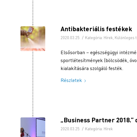
Antibakteriális festékek
/
2020.03.25.
Kategória:
Hírek
,
Különleges 
Elsősorban – egészségügyi intézmény
sportlétesítmények (bölcsödék, óvo
kialakítására szolgáló festék.
Részletek
„Business Partner 2018.” d
/
2020.03.25.
Kategória:
Hírek