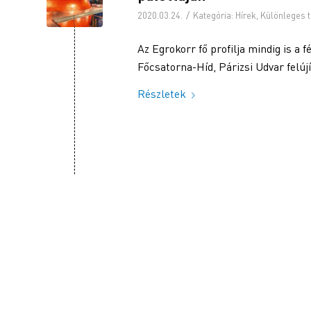
/
2020.03.24.
Kategória:
Hírek
,
Különleges 
Az Egrokorr fő profilja mindig is a 
Főcsatorna-Híd, Párizsi Udvar felúj
Részletek