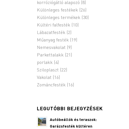
korróziógátló alapozó
(8)
Különleges festékek
(26)
Különleges termékek
(30)
Kültéri falfesték
(10)
Lábazatfesték
(2)
Műanyag festék
(19)
Nemesvakolat
(9)
Parkettalakk
(21)
porlakk
(4)
Sziloplaszt
(22)
Vakolat
(16)
Zománcfesték
(16)
LEGUTÓBBI BEJEGYZÉSEK
Autóbeállók és teraszok:
Garázsfesték kültéren