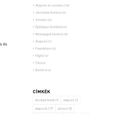
Alapozó és zománc
(170)
Járművek festése
(22)
Zománc
(45)
Építőipari festékek
(65)
Műanyagok festése
(38)
Alapozó
(31)
s és
Favédelem
(22)
Hígító
(12)
Fára
(5)
Beltérre
(4)
CÍMKÉK
Akrilkád festék
(1)
alapozó
(1)
alapozók
(17)
antracit
(5)