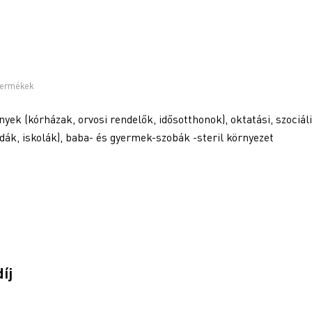
termékek
ek (kórházak, orvosi rendelők, idősotthonok), oktatási, szociáli
dák, iskolák), baba- és gyermek-szobák -steril környezet
íj