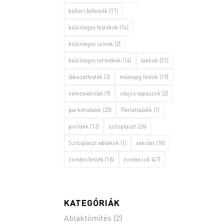
kültéri falfesték
(11)
különleges festékek
(14)
különleges színek
(2)
különleges termékek
(14)
lakkok
(31)
lábazatfesték
(2)
műanyag festék
(19)
nemesvakolat
(9)
olajos tapaszok
(2)
parkettalakk
(20)
Parlettalakk
(1)
porlakk
(12)
sziloplaszt
(26)
Sziloplaszt ablakok
(1)
vakolat
(18)
zománcfesték
(16)
zománcok
(47)
KATEGÓRIÁK
Ablaktömítés
(2)