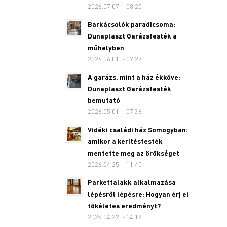
2026.07.07. - 08:25
Barkácsolók paradicsoma:
Dunaplaszt Garázsfesték a
műhelyben
2026.06.01. - 07:27
A garázs, mint a ház ékköve:
Dunaplaszt Garázsfesték
bemutató
2026.05.01. - 07:36
Vidéki családi ház Somogyban:
amikor a kerítésfesték
mentette meg az örökséget
2026.04.25. - 11:40
Parkettalakk alkalmazása
lépésről lépésre: Hogyan érj el
tökéletes eredményt?
2026.04.22. - 14:18