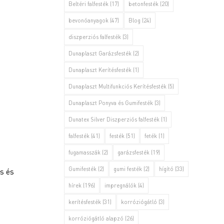
Beltéri falfesték
(17)
betonfesték
(20)
bevonóanyagok
(47)
Blog
(24)
diszperziós falfesték
(3)
Dunaplaszt Garázsfesték
(2)
Dunaplaszt Kerítésfesték
(1)
Dunaplaszt Multifunkciós Kerítésfesték
(5)
Dunaplaszt Ponyva és Gumifesték
(3)
Dunatex Silver Diszperziós falfesték
(1)
falfesték
(41)
festék
(51)
feték
(1)
fugamasszák
(2)
garázsfesték
(19)
Gumifesték
(2)
gumi festék
(2)
hígító
(33)
s és
hírek
(196)
impregnálók
(4)
kerítésfesték
(31)
korróziógátló
(3)
korróziógátló alapzó
(26)