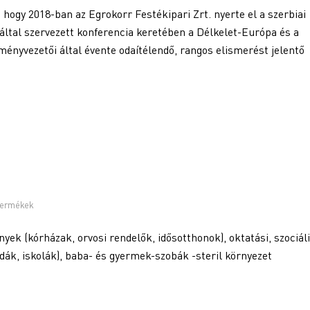
hogy 2018-ban az Egrokorr Festékipari Zrt. nyerte el a szerbiai
által szervezett konferencia keretében a Délkelet-Európa és a
ményvezetői által évente odaítélendő, rangos elismerést jelentő
termékek
ek (kórházak, orvosi rendelők, idősotthonok), oktatási, szociáli
dák, iskolák), baba- és gyermek-szobák -steril környezet