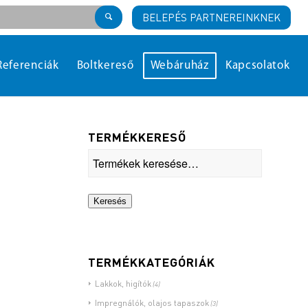
BELEPÉS PARTNEREINKNEK
Referenciák
Boltkereső
Webáruház
Kapcsolatok
TERMÉKKERESŐ
Keresés
TERMÉKKATEGÓRIÁK
Lakkok, higítók
(4)
Impregnálók, olajos tapaszok
(3)