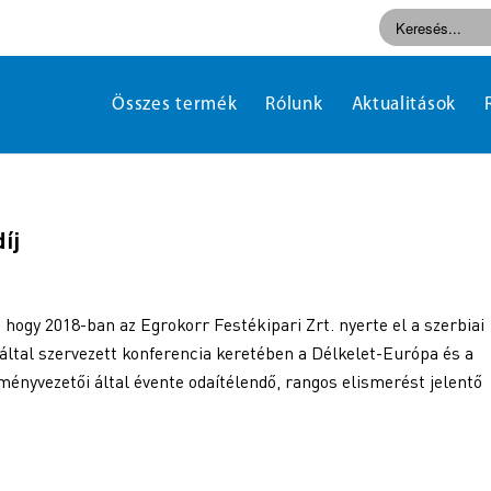
Összes termék
Rólunk
Aktualitások
íj
hogy 2018-ban az Egrokorr Festékipari Zrt. nyerte el a szerbiai
által szervezett konferencia keretében a Délkelet-Európa és a
ményvezetői által évente odaítélendő, rangos elismerést jelentő