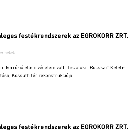
önleges festékrendszerek az EGROKORR ZRT.
termékek
fém korrózió elleni védelem volt. Tiszalöki „Bocskai” Keleti-
ítása, Kossuth tér rekonstrukciója
önleges festékrendszerek az EGROKORR ZRT.