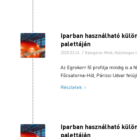
Iparban használható kül
palettáján
/
2020.03.24.
Kategória:
Hírek
,
Különleges 
Az Egrokorr fő profilja mindig is a 
Főcsatorna-Híd, Párizsi Udvar felúj
Részletek
Iparban használható kül
palettáján