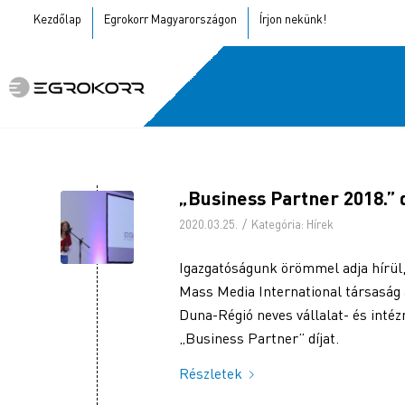
Kezdőlap
Egrokorr Magyarországon
Írjon nekünk!
„Business Partner 2018.” d
/
2020.03.25.
Kategória:
Hírek
Igazgatóságunk örömmel adja hírül, 
Mass Media International társaság 
Duna-Régió neves vállalat- és intéz
„Business Partner” díjat.
Részletek