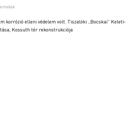
termékek
fém korrózió elleni védelem volt. Tiszalöki „Bocskai” Keleti-
ítása, Kossuth tér rekonstrukciója