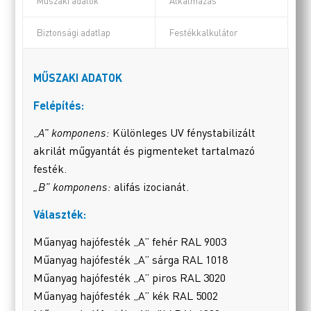
Műszaki adatok
Alkalmazás
Biztonsági adatlap
Festékkalkulátor
MŰSZAKI ADATOK
Felépítés:
„
A” komponens:
Különleges UV fénystabilizált
akrilát műgyantát és pigmenteket tartalmazó
festék.
„B” komponens:
alifás izocianát.
Választék:
Műanyag hajófesték „A” fehér RAL 9003
Műanyag hajófesték „A” sárga RAL 1018
Műanyag hajófesték „A” piros RAL 3020
Műanyag hajófesték „A” kék RAL 5002