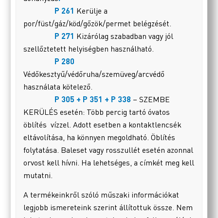
P 261
Kerülje a
por/füst/gáz/köd/gőzök/permet belégzését.
P 271
Kizárólag szabadban vagy jól
szellőztetett helyiségben használható.
P 280
Védőkesztyű/védőruha/szemüveg/arcvédő
használata kötelező.
P 305 + P 351 + P 338
– SZEMBE
KERÜLÉS esetén: Több percig tartó óvatos
öblítés vízzel. Adott esetben a kontaktlencsék
eltávolítása, ha könnyen megoldható. Öblítés
folytatása. Baleset vagy rosszullét esetén azonnal
orvost kell hívni. Ha lehetséges, a címkét meg kell
mutatni.
A termékeinkről szóló műszaki információkat
legjobb ismereteink szerint állítottuk össze. Nem