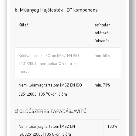
b) Műanyag Hajófesték „B” komponens
Külső
színtelen,
átlátszó
folyadék
o
min. 50 s
Kifolyási idő 20
C-on (MSZ EN ISO
2431:2001) mérőpohár Φ 4 mm-rel
mérve
Nem illóanyag tartalom (MSZ EN ISO
min. 73%
o
3251:2003) 105
C-on, 3 óra
c) OLDÓSZERES TAPADÁSJAVÍTÓ
Nem illóanyag tartalom (MSZ EN
100%
ISO3251:2003) 105 C-on, 3 óra