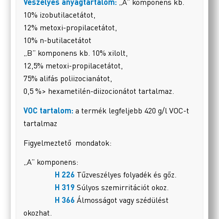
Veszélyes anyagtartalom:
„A” komponens kb.
10% izobutilacetátot,
12% metoxi-propilacetátot,
10% n-butilacetátot
„B” komponens kb. 10% xilolt,
12,5% metoxi-propilacetátot,
75% alifás poliizocianátot,
0,5 %> hexametilén-diizocionátot tartalmaz.
VOC tartalom:
a termék legfeljebb 420 g/l VOC-t
tartalmaz
Figyelmeztető mondatok:
„A” komponens:
H 226
Tűzveszélyes folyadék és gőz.
H 319
Súlyos szemirritációt okoz.
H 366
Álmosságot vagy szédülést
okozhat.