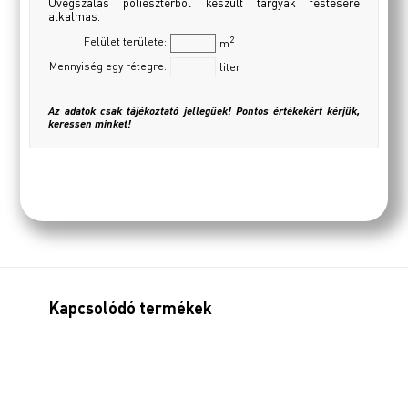
Üvegszálas poliészterből készült tárgyak festésére
alkalmas.
2
Felület területe:
m
Mennyiség egy rétegre:
liter
Az adatok csak tájékoztató jellegűek! Pontos értékekért kérjük,
keressen minket!
Kapcsolódó termékek