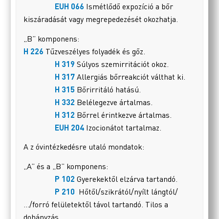
EUH 066
Ismétlődő expozíció a bőr
kiszáradását vagy megrepedezését okozhatja.
„B” komponens:
H 226
Tűzveszélyes folyadék és gőz.
H 319
Súlyos szemirritációt okoz.
H 317
Allergiás bőrreakciót válthat ki.
H 315
Bőrirritáló hatású.
H 332
Belélegezve ártalmas.
H 312
Bőrrel érintkezve ártalmas.
EUH 204
Izocionátot tartalmaz.
A z óvintézkedésre utaló mondatok:
„A” és a „B” komponens:
P 102
Gyerekektől elzárva tartandó.
P 210
Hőtől/szikrától/nyílt lángtól/
…/forró felületektől távol tartandó. Tilos a
dohányzás
.