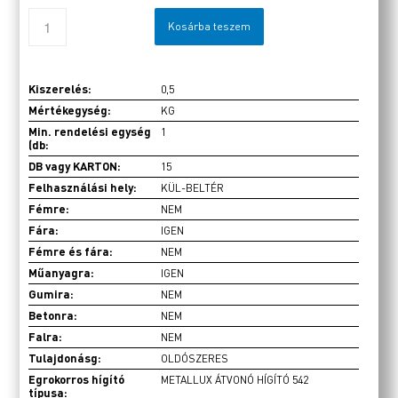
Kosárba teszem
Kiszerelés:
0,5
Mértékegység:
KG
Min. rendelési egység
1
(db:
DB vagy KARTON:
15
Felhasználási hely:
KÜL-BELTÉR
Fémre:
NEM
Fára:
IGEN
Fémre és fára:
NEM
Műanyagra:
IGEN
Gumira:
NEM
Betonra:
NEM
Falra:
NEM
Tulajdonásg:
OLDÓSZERES
Egrokorros hígító
METALLUX ÁTVONÓ HÍGÍTÓ 542
típusa: