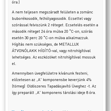
óra.)
A nem teljesen megszáradt felületen a zománc
buborékosodik, felhólyagosodik. Ecsettel vagy
szórással felviszünk 2 réteget. Ecsetelés esetén a
második réteget 24 óra múlva 20 ˚C-on, szórás
esetén 30 perc 20 ˚C-on múlva alkalmazzuk.
Hígítás nem szükséges, de METALLUX
ÁTVONÓLAKK HÍGÍTÓ-val, vagy nitrohígítóval
lehetséges. Az eszközöket nitrohígítóval mossuk
el.
Amennyiben üvegfelületre kívánunk festeni,
előzetesen az „A” komponensbe keverjünk 4%
(tömeg) Oldószeres Tapadásjavító Üveghez -t. Az
így preparált „A” komponens tárolási ideje 8 óra.