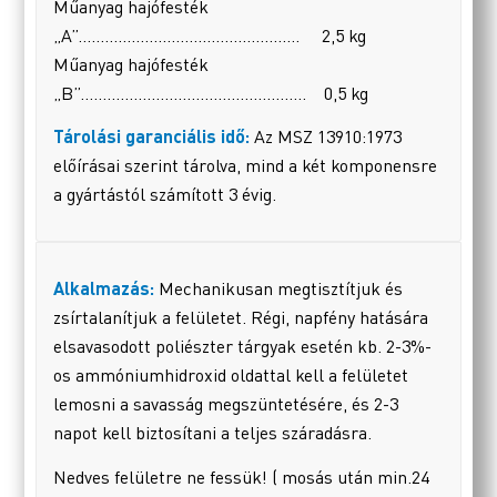
Műanyag hajófesték
„A”………………………………………….. 2,5 kg
Műanyag hajófesték
„B”…………………………………………… 0,5 kg
Tárolási garanciális idő:
Az MSZ 13910:1973
előírásai szerint tárolva, mind a két komponensre
a gyártástól számított 3 évig.
Alkalmazás:
Mechanikusan megtisztítjuk és
zsírtalanítjuk a felületet. Régi, napfény hatására
elsavasodott poliészter tárgyak esetén kb. 2-3%-
os ammóniumhidroxid oldattal kell a felületet
lemosni a savasság megszüntetésére, és 2-3
napot kell biztosítani a teljes száradásra.
Nedves felületre ne fessük! ( mosás után min.24