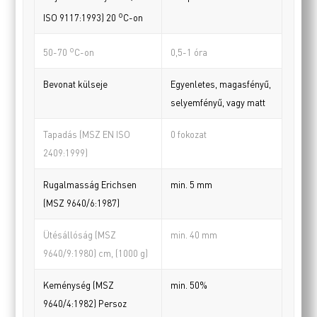
o
ISO 9117:1993) 20
C-on
o
0,5-1 óra
50-70
C-on
Bevonat külseje
Egyenletes, magasfényű,
selyemfényű, vagy matt
Tapadás (MSZ EN ISO
0 fokozat
2409:1999)
Rugalmasság Erichsen
min. 5 mm
(MSZ 9640/6:1987)
Ütésállóság (MSZ
min. 40 mm
9640/9:1980) cm, (1000 g)
Keménység (MSZ
min. 50%
9640/4:1982) Persoz