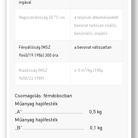
ingával
o
a teljesen átkeményedett
Vegyszerállóság 20
C-on
bevonat tartósan vízálló,
benzinálló, olajálló
Fényállóság (MSZ
a bevonat változatlan
9640/19:1986) 300 óra
2
Kiadósság (MSZ
4-5 m
/kg /100µ
9650/22:1989)
Csomagolás: fémdobozban
Műanyag hajófesték
„A”………………………………………….. 0,5 kg
Műanyag hajófesték
„B”………………………………………….. 0,1 kg