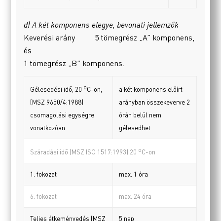
d) A két komponens elegye, bevonati jellemzők
Keverési arány 5 tömegrész „A” komponens,
és
1 tömegrész „B” komponens.
o
a két komponens előírt
Gélesedési idő, 20
C-on,
arányban összekeverve 2
(MSZ 9650/4:1988)
órán belül nem
csomagolási egységre
gélesedhet
vonatkozóan
o
Száradási idő (MSZ ISO 1517:1993) 20
C-on
1. fokozat
max. 1 óra
6. fokozat
max. 24 óra
Teljes átkeményedés (MSZ
5 nap