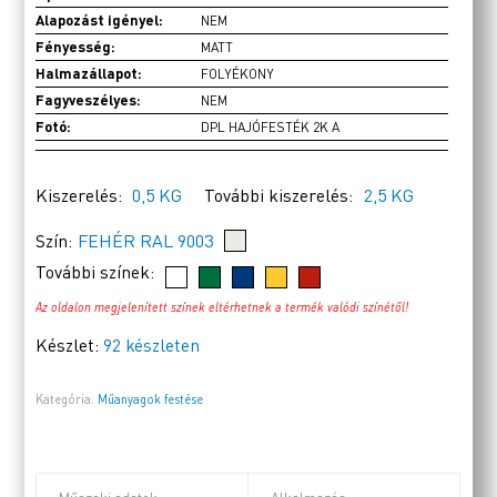
Alapozást igényel:
NEM
Fényesség:
MATT
Halmazállapot:
FOLYÉKONY
Fagyveszélyes:
NEM
Fotó:
DPL HAJÓFESTÉK 2K A
Kiszerelés:
0,5 KG
További kiszerelés:
2,5 KG
Szín:
FEHÉR RAL 9003
További színek:
Az oldalon megjelenített színek eltérhetnek a termék valódi színétől!
Készlet:
92 készleten
Kategória:
Műanyagok festése