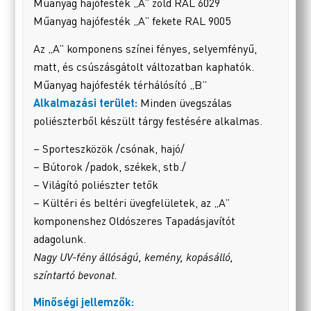
Műanyag hajófesték „A” zöld RAL 6029
Műanyag hajófesték „A” fekete RAL 9005
Az „A” komponens színei fényes, selyemfényű,
matt, és csúszásgátolt változatban kaphatók.
Műanyag hajófesték térhálósító „B”
Alkalmazási terület:
Minden üvegszálas
poliészterből készült tárgy festésére alkalmas.
– Sporteszközök /csónak, hajó/
– Bútorok /padok, székek, stb./
– Világító poliészter tetők
– Kültéri és beltéri üvegfelületek, az „A”
komponenshez Oldószeres Tapadásjavítót
adagolunk.
Nagy UV-fény állóságú, kemény, kopásálló,
színtartó bevonat.
Minőségi jellemzők: