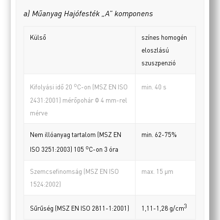
a) Műanyag Hajófesték „A” komponens
Külső
színes homogén
eloszlású
szuszpenzió
o
min. 40 s
Kifolyási idő 20
C-on (MSZ EN ISO
2431:2001) mérőpohár Φ 4 mm-rel
mérve
Nem illóanyag tartalom (MSZ EN
min. 62-75%
o
ISO 3251:2003) 105
C-on 3 óra
Szemcsefinomság (MSZ EN ISO
max. 15 µm
1524:2002)
3
Sűrűség (MSZ EN ISO 2811-1:2001)
1,11-1,28 g/cm