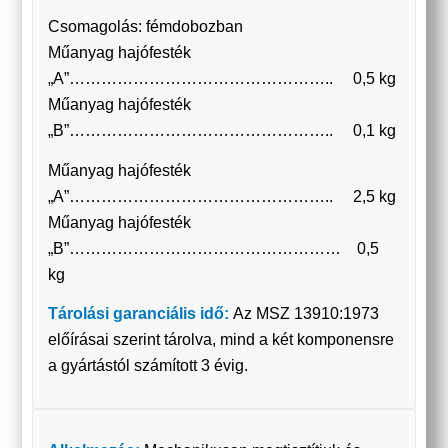
Csomagolás: fémdobozban
Műanyag hajófesték
„A”………………………………………….. 0,5 kg
Műanyag hajófesték
„B”………………………………………….. 0,1 kg
Műanyag hajófesték
„A”………………………………………….. 2,5 kg
Műanyag hajófesték
„B”…………………………………………… 0,5
kg
Tárolási garanciális idő:
Az MSZ 13910:1973
előírásai szerint tárolva, mind a két komponensre
a gyártástól számított 3 évig.