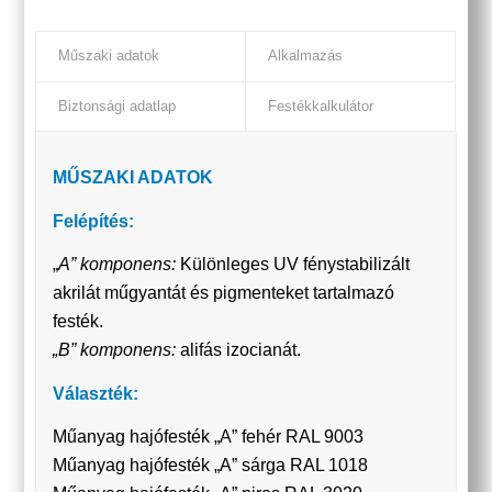
Műszaki adatok
Alkalmazás
Biztonsági adatlap
Festékkalkulátor
MŰSZAKI ADATOK
Felépítés:
„
A” komponens:
Különleges UV fénystabilizált
akrilát műgyantát és pigmenteket tartalmazó
festék.
„B” komponens:
alifás izocianát.
Választék:
Műanyag hajófesték „A” fehér RAL 9003
Műanyag hajófesték „A” sárga RAL 1018