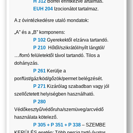
H 312
Bőrrel érintkezve ártalmas.
EUH 204
Izocionátot tartalmaz.
A z óvintézkedésre utaló mondatok:
„A” és a „B” komponens:
P 102
Gyerekektől elzárva tartandó.
P 210
Hőtől/szikrától/nyílt lángtól/
…/forró felületektől távol tartandó. Tilos a
dohányzás
.
P 261
Kerülje a
por/füst/gáz/köd/gőzök/permet belégzését.
P 271
Kizárólag szabadban vagy jól
szellőztetett helyiségben használható.
P 280
Védőkesztyű/védőruha/szemüveg/arcvédő
használata kötelező.
P 305 + P 351 + P 338
– SZEMBE
KERÜLÉS esetén: Több percig tartó óvatos