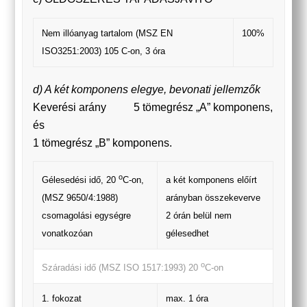
Nem illóanyag tartalom (MSZ EN
100%
ISO3251:2003) 105 C-on, 3 óra
d) A két komponens elegye, bevonati jellemzők
Keverési arány 5 tömegrész „A” komponens,
és
1 tömegrész „B” komponens.
o
a két komponens előírt
Gélesedési idő, 20
C-on,
arányban összekeverve
(MSZ 9650/4:1988)
2 órán belül nem
csomagolási egységre
gélesedhet
vonatkozóan
o
Száradási idő (MSZ ISO 1517:1993) 20
C-on
1. fokozat
max. 1 óra