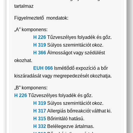
tartalmaz
Figyelmeztető mondatok:
„A” komponens:
H 226
Tűzveszélyes folyadék és gőz.
H 319
Súlyos szemirritációt okoz.
H 366
Álmosságot vagy szédülést
okozhat.
EUH 066
Ismétlődő expozíció a bőr
kiszáradását vagy megrepedezését okozhatja.
„B” komponens:
H 226
Tűzveszélyes folyadék és gőz.
H 319
Súlyos szemirritációt okoz.
H 317
Allergiás bőrreakciót válthat ki.
H 315
Bőrirritáló hatású.
H 332
Belélegezve ártalmas.