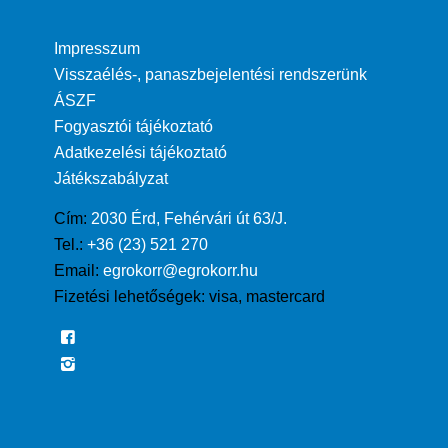
Impresszum
Visszaélés-, panaszbejelentési rendszerünk
ÁSZF
Fogyasztói tájékoztató
Adatkezelési tájékoztató
Játékszabályzat
Cím:
2030 Érd, Fehérvári út 63/J.
Tel.:
+36 (23) 521 270
Email:
egrokorr@egrokorr.hu
Fizetési lehetőségek:
visa, mastercard