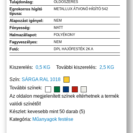
Tulajdonásg:
OLDÓSZERES
Egrokorros hígító
METALLUX ÁTVONÓ HÍGÍTÓ 542
típusa:
Alapozást igényel:
NEM
Fényesség:
MATT
Halmazállapot:
FOLYÉKONY
Fagyveszélyes:
NEM
Fotó:
DPL HAJÓFESTÉK 2K A
Kiszerelés:
0,5 KG
További kiszerelés:
2,5 KG
Szín:
SÁRGA RAL 1018
További színek:
Az oldalon megjelenített színek eltérhetnek a termék
valódi színétől!
Készlet:
kevesebb mint 50 darab (5)
Kategória:
Műanyagok festése