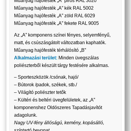
Műanyag hajófesték „A” piros RAL 3020
Műanyag hajófesték „A” kék RAL 5002
Műanyag hajófesték „A” zöld RAL 6029
Műanyag hajófesték „A” fekete RAL 9005
Az „A” komponens színei fényes, selyemfényű,
matt, és csúszásgátolt változatban kaphatók.
Műanyag hajófesték térhálósító „B”
Alkalmazási terület:
Minden üvegszálas
poliészterből készült tárgy festésére alkalmas.
– Sporteszközök /csónak, hajó/
– Bútorok /padok, székek, stb./
– Világító poliészter tetők
– Kültéri és beltéri üvegfelületek, az „A”
komponenshez Oldószeres Tapadásjavítót
adagolunk.
Nagy UV-fény állóságú, kemény, kopásálló,
színtartó bevonat.