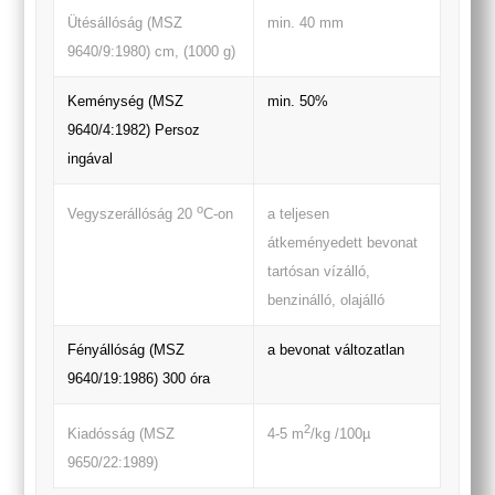
Ütésállóság (MSZ
min. 40 mm
9640/9:1980) cm, (1000 g)
Keménység (MSZ
min. 50%
9640/4:1982) Persoz
ingával
o
a teljesen
Vegyszerállóság 20
C-on
átkeményedett bevonat
tartósan vízálló,
benzinálló, olajálló
Fényállóság (MSZ
a bevonat változatlan
9640/19:1986) 300 óra
2
Kiadósság (MSZ
4-5 m
/kg /100µ
9650/22:1989)