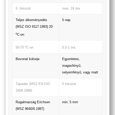
6. fokozat
max. 24 óra
Teljes átkeményedés
5 nap
(MSZ ISO 9117:1993) 20
o
C-on
o
0,5-1 óra
50-70
C-on
Bevonat külseje
Egyenletes,
magasfényű,
selyemfényű, vagy matt
Tapadás (MSZ EN ISO
0 fokozat
2409:1999)
Rugalmasság Erichsen
min. 5 mm
(MSZ 9640/6:1987)