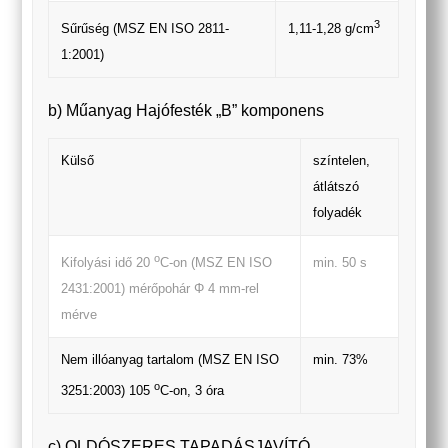
3
Sűrűség (MSZ EN ISO 2811-
1,11-1,28 g/cm
1:2001)
b) Műanyag Hajófesték „B” komponens
Külső
színtelen,
átlátszó
folyadék
o
min. 50 s
Kifolyási idő 20
C-on (MSZ EN ISO
2431:2001) mérőpohár Φ 4 mm-rel
mérve
Nem illóanyag tartalom (MSZ EN ISO
min. 73%
o
3251:2003) 105
C-on, 3 óra
c) OLDÓSZERES TAPADÁSJAVÍTÓ