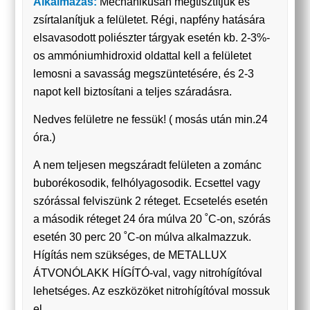
Alkalmazás:
Mechanikusan megtisztítjuk és
zsírtalanítjuk a felületet. Régi, napfény hatására
elsavasodott poliészter tárgyak esetén kb. 2-3%-
os ammóniumhidroxid oldattal kell a felületet
lemosni a savasság megszüntetésére, és 2-3
napot kell biztosítani a teljes száradásra.
Nedves felületre ne fessük! ( mosás után min.24
óra.)
A nem teljesen megszáradt felületen a zománc
buborékosodik, felhólyagosodik. Ecsettel vagy
szórással felviszünk 2 réteget. Ecsetelés esetén
a második réteget 24 óra múlva 20 ˚C-on, szórás
esetén 30 perc 20 ˚C-on múlva alkalmazzuk.
Hígítás nem szükséges, de METALLUX
ÁTVONÓLAKK HÍGÍTÓ-val, vagy nitrohígítóval
lehetséges. Az eszközöket nitrohígítóval mossuk
el.