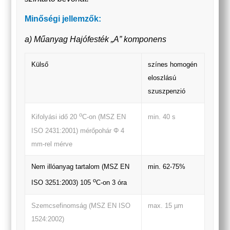
Minőségi jellemzők:
a) Műanyag Hajófesték „A” komponens
Külső
színes homogén
eloszlású
szuszpenzió
o
min. 40 s
Kifolyási idő 20
C-on (MSZ EN
ISO 2431:2001) mérőpohár Φ 4
mm-rel mérve
Nem illóanyag tartalom (MSZ EN
min. 62-75%
o
ISO 3251:2003) 105
C-on 3 óra
Szemcsefinomság (MSZ EN ISO
max. 15 µm
1524:2002)