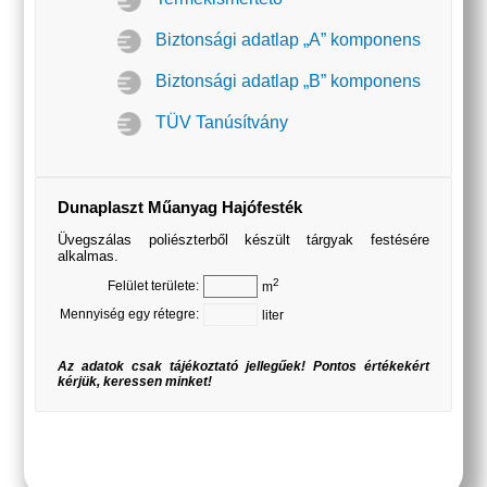
Biztonsági adatlap „A” komponens
Biztonsági adatlap „B” komponens
TÜV Tanúsítvány
Dunaplaszt Műanyag Hajófesték
Üvegszálas poliészterből készült tárgyak festésére
alkalmas.
2
Felület területe:
m
Mennyiség egy rétegre:
liter
Az adatok csak tájékoztató jellegűek! Pontos értékekért
kérjük, keressen minket!