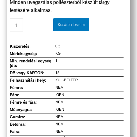
Minden üvegszálas poliészterből készült tárgy
festésére alkalmas.
Kosárba teszem
Kiszerelés:
0,5
Mértékegység:
KG
Min. rendelési egység
1
(db:
DB vagy KARTON:
15
Felhasználási hely:
KÜL-BELTÉR
Fémre:
NEM
Fára:
IGEN
Fémre és fára:
NEM
Műanyagra:
IGEN
Gumira:
NEM
Betonra:
NEM
Falra:
NEM