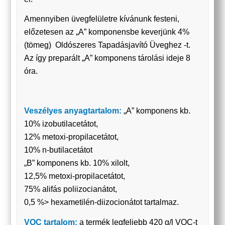
Amennyiben üvegfelületre kívánunk festeni,
előzetesen az „A” komponensbe keverjünk 4%
(tömeg) Oldószeres Tapadásjavító Üveghez -t.
Az így preparált „A” komponens tárolási ideje 8
óra.
Veszélyes anyagtartalom:
„A” komponens kb.
10% izobutilacetátot,
12% metoxi-propilacetátot,
10% n-butilacetátot
„B” komponens kb. 10% xilolt,
12,5% metoxi-propilacetátot,
75% alifás poliizocianátot,
0,5 %> hexametilén-diizocionátot tartalmaz.
VOC tartalom:
a termék legfeljebb 420 g/l VOC-t