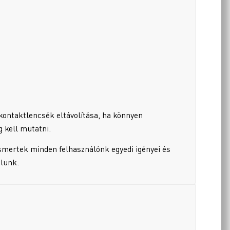
ontaktlencsék eltávolítása, ha könnyen
g kell mutatni.
smertek minden felhasználónk egyedi igényei és
alunk.