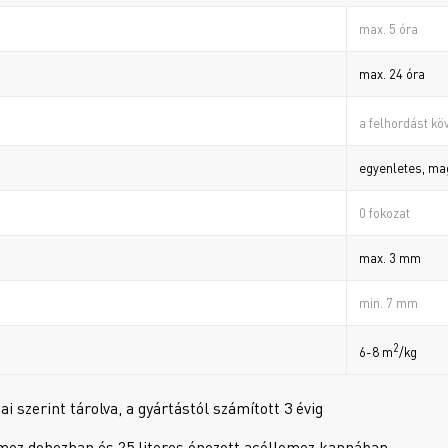
max. 5 óra
max. 24 óra
a felhordást kö
egyenletes, m
0 fokozat
max. 3 mm
min. 7 mm
2
6-8 m
/kg
i szerint tárolva, a gyártástól számított 3 évig
lemez dobozban és 25 literes ónozott acéllemez kannában.