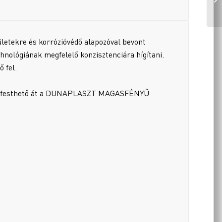
etekre és korrózióvédő alapozóval bevont
chnológiának megfelelő konzisztenciára hígítani.
ő fel.
 után festhető át a DUNAPLASZT MAGASFÉNYŰ