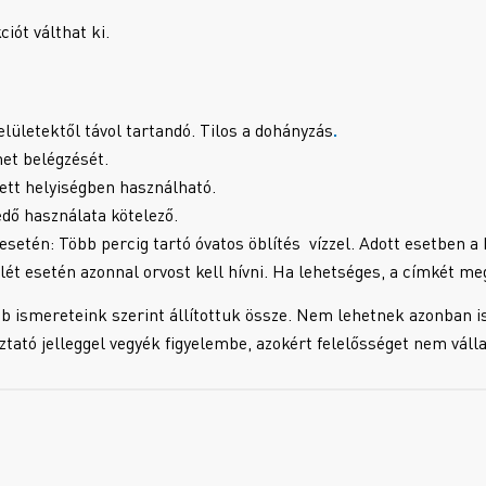
iót válthat ki.
elületektől távol tartandó. Tilos a dohányzás
.
et belégzését.
tett helyiségben használható.
ő használata kötelező.
én: Több percig tartó óvatos öblítés vízzel. Adott esetben a k
lét esetén azonnal orvost kell hívni. Ha lehetséges, a címkét me
b ismereteink szerint állítottuk össze. Nem lehetnek azonban i
oztató jelleggel vegyék figyelembe, azokért felelősséget nem váll