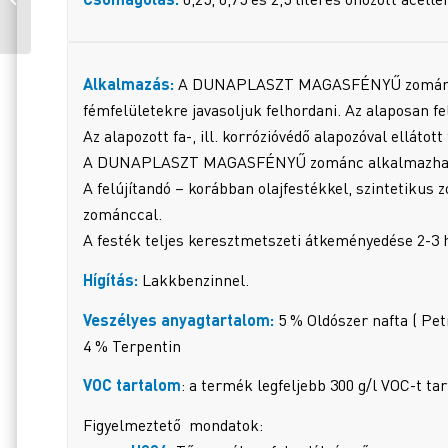
PIROS 821 0,25 L
Alkalmazás:
A DUNAPLASZT MAGASFÉNYŰ zománcot a m
fémfelületekre javasoljuk felhordani. Az alaposan fe
Az alapozott fa-, ill. korrózióvédő alapozóval elláto
A DUNAPLASZT MAGASFÉNYŰ zománc alkalmazható f
A felújítandó – korábban olajfestékkel, szintetik
zománccal.
A festék teljes keresztmetszeti átkeményedése 2-3 h
Hígítás:
Lakkbenzinnel.
Veszélyes anyagtartalom:
5 % Oldószer nafta ( Pet
4 % Terpentin
VOC tartalom
: a termék legfeljebb 300 g/l VOC-t ta
Figyelmeztető mondatok: