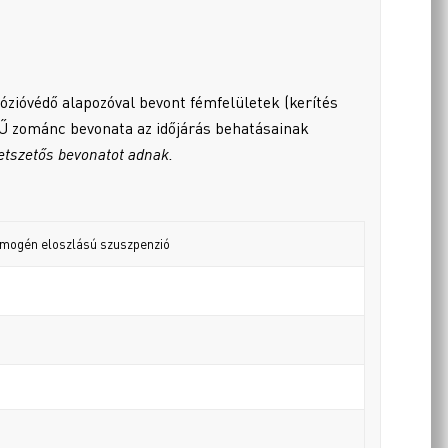
ózióvédő alapozóval bevont fémfelületek (kerítés
Ű zománc bevonata az időjárás behatásainak
etszetős bevonatot adnak.
homogén eloszlású szuszpenzió