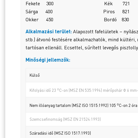
Fekete 300 Kék 721
Sárga 400 Piros 821
Okker 450 Bordó 830
Alkalmazási terület:
Alapozott fafelületek – nyílás
stb.) átvonó festésére alkalmazhatók, mind külté
tartósan ellenáll. Ecsettel, sűrített levegős pisztol
Minőségi jellemzők:
Külső
o
Kifolyási idő 23
C-on (MSZ EN 535:1994) mérőpohár Φ 6 mm-
o
Nem illóanyag tartalom (MSZ ISO 1515:1992) 105
C-on 2 óra
Szemcsefinomság (MSZ EN 21524:1993)
Száradási idő (MSZ ISO 1517:1993)