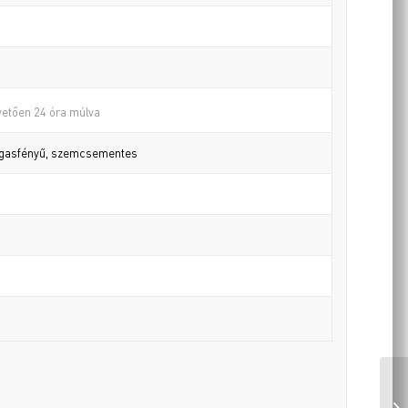
vetően 24 óra múlva
agasfényű, szemcsementes