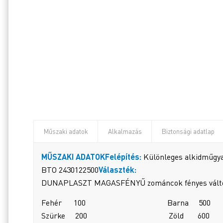
Műszaki adatok
Alkalmazás
Biztonsági adatlap
MŰSZAKI ADATOK
Felépítés:
Különleges alkidműgya
BTO 2430122500
Választék:
DUNAPLASZT MAGASFÉNYŰ zománcok fényes változ
Fehér 100 Barna 500
Szürke 200 Zöld 600