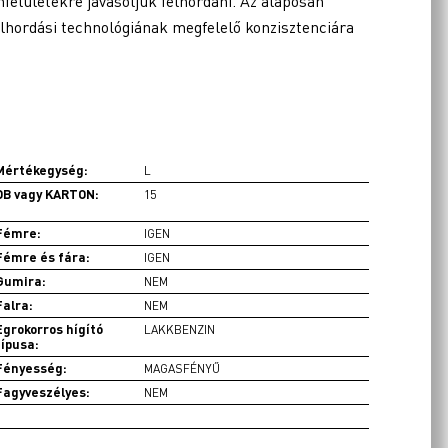
felületekre javasoljuk felhordani. Az alaposan
felhordási technológiának megfelelő konzisztenciára
Mértékegység:
L
DB vagy KARTON:
15
Fémre:
IGEN
Fémre és fára:
IGEN
Gumira:
NEM
Falra:
NEM
Egrokorros hígító
LAKKBENZIN
típusa:
Fényesség:
MAGASFÉNYŰ
Fagyveszélyes:
NEM