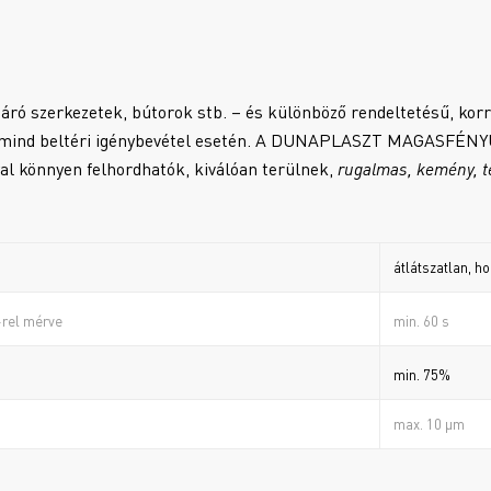
záró szerkezetek, bútorok stb. – és különböző rendeltetésű, korr
ri, mind beltéri igénybevétel esetén. A DUNAPLASZT MAGASFÉNY
lyal könnyen felhordhatók, kiválóan terülnek,
rugalmas, kemény, t
átlátszatlan, 
min. 60 s
rel mérve
min. 75%
max. 10 µm