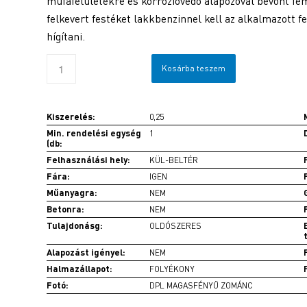
műfafelületekre és korrózióvédő alapozóval bevont fém
felkevert festéket lakkbenzinnel kell az alkalmazott 
hígítani.
Kosárba teszem
Kiszerelés:
0,25
Min. rendelési egység
1
(db:
Felhasználási hely:
KÜL-BELTÉR
Fára:
IGEN
Műanyagra:
NEM
Betonra:
NEM
Tulajdonásg:
OLDÓSZERES
Alapozást igényel:
NEM
Halmazállapot:
FOLYÉKONY
Fotó:
DPL MAGASFÉNYŰ ZOMÁNC