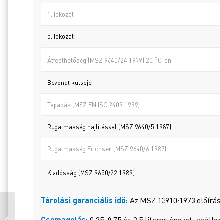
1. fokozat
5. fokozat
o
Átfesthetőség (MSZ 9640/24:1979) 20
C-on
Bevonat külseje
Tapadás (MSZ EN ISO 2409:1999)
Rugalmasság hajlítással (MSZ 9640/5:1987)
Rugalmasság Erichsen (MSZ 9640/6:1987)
Kiadósság (MSZ 9650/22:1989)
Tárolási garanciális idő:
Az MSZ 13910:1973 előírása
DUNAPLASZT
Csomagolás:
0,25, 0,75 és 2,5 literes ónozott acél
MAGASFÉNYŰ ZOMÁNC