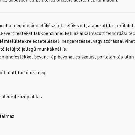
egfelelően előkészített, előkezelt, alapozott fa-, műfafelül
lkevert festéket lakkbenzinnel kell az alkalmazott felhordási te
tt fémfelületekre ecseteléssel, hengerezéssel vagy szórással vihet
elújító jellegű munkáknál is.
us zománcfestékkel bevont- ép bevonat csiszolás, portalanítás
ét alatt történik meg.
róleum) közép alifás
rtalmaz