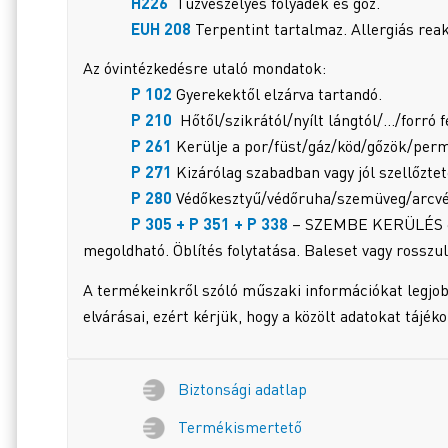
H226
Tűzveszélyes folyadék és gőz.
EUH 208
Terpentint tartalmaz. Allergiás reakc
Az óvintézkedésre utaló mondatok:
P 102
Gyerekektől elzárva tartandó.
P 210
Hőtől/szikrától/nyílt lángtól/…/forró f
P 261
Kerülje a por/füst/gáz/köd/gőzök/perm
P 271
Kizárólag szabadban vagy jól szellőzte
P 280
Védőkesztyű/védőruha/szemüveg/arcvéd
P 305 + P 351 + P 338
– SZEMBE KERÜLÉS eset
megoldható. Öblítés folytatása. Baleset vagy rosszul
A termékeinkről szóló műszaki információkat legjob
elvárásai, ezért kérjük, hogy a közölt adatokat tájék
Biztonsági adatlap
Termékismertető