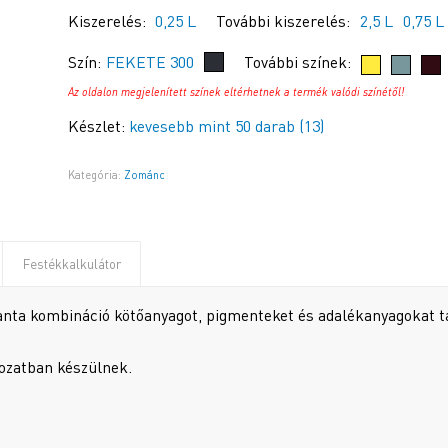
Kiszerelés:
0,25 L
További kiszerelés:
2,5 L
0,75 L
Szín:
FEKETE 300
További színek:
Az oldalon megjelenített színek eltérhetnek a termék valódi színétől!
Készlet:
kevesebb mint 50 darab (13)
Kategória:
Zománc
Festékkalkulátor
nta kombináció kötőanyagot, pigmenteket és adalékanyagokat 
atban készülnek.