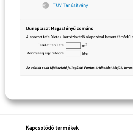
TÜV Tanúsítvány
Dunaplaszt Magasfényű zománc
Alapozott fafelületek, korrózióvédő alapozóval bevont fémfelül
2
Felület területe:
m
Mennyiség egy rétegre:
liter
Az adatok csak tájékoztató jellegűek! Pontos értékekért kérjük, kere
Kapcsolódó termékek