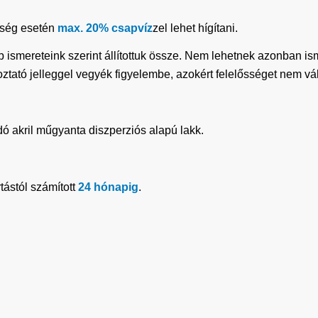
ükség esetén
max. 20% csapvíz
zel lehet hígítani.
b ismereteink szerint állítottuk össze. Nem lehetnek azonban i
koztató jelleggel vegyék figyelembe, azokért felelősséget nem vá
dó akril műgyanta diszperziós alapú lakk.
tástól számított
24 hónapig
.