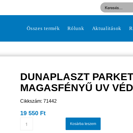
Összes termék
Rólunk
Aktualitások
R
DUNAPLASZT PARKE
MAGASFÉNYŰ UV VÉDŐ
Cikkszám: 71442
19 550
Ft
Kosárba teszem