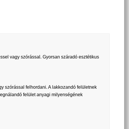
léssel vagy szórással. Gyorsan száradó esztétikus
 szórással felhordani. A lakkozandó felületnek
pregnálandó felület anyagi milyenségének