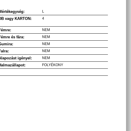
Mértékegység:
L
DB vagy KARTON:
4
Fémre:
NEM
Fémre és fára:
NEM
Gumira:
NEM
Falra:
NEM
Alapozást igényel:
NEM
Halmazállapot:
FOLYÉKONY