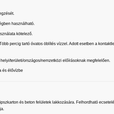
egzését.
ségben használható.
ználata kötelező.
rcig tartó óvatos öblítés vízzel. Adott esetben a kontaktle
 helyi/területi/országos/nemzetközi előírásoknak megfelelően.
 és élővízbe
 gipszkarton és beton felületek lakkozására. Felhordható ecsete
ja.