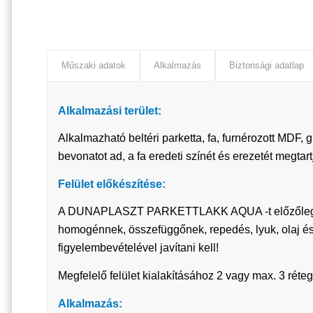
Műszaki adatok
Alkalmazás
Biztonsági adatlap
Alkalmazási terület:
Alkalmazható beltéri parketta, fa, furnérozott MDF,
bevonatot ad, a fa eredeti színét és erezetét megtart
Felület előkészítése:
A DUNAPLASZT PARKETTLAKK AQUA -t előzőleg csiszol
homogénnek, összefüggőnek, repedés, lyuk, olaj és
figyelembevételével javítani kell!
Megfelelő felület kialakításához 2 vagy max. 3 rét
Alkalmazás: