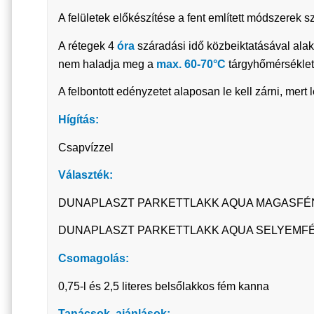
A felületek előkészítése a fent említett módszerek sze
A rétegek 4
óra
száradási idő közbeiktatásával alak
nem haladja meg a
max. 60-70°C
tárgyhőmérséklet
A felbontott edényzetet alaposan le kell zárni, mert
Hígítás:
Csapvízzel
Választék:
DUNAPLASZT PARKETTLAKK AQUA MAGASFÉNY
DUNAPLASZT PARKETTLAKK AQUA SELYEMFÉN
Csomagolás:
0,75-l és 2,5 literes belsőlakkos fém kanna
Tanácsok, ajánlások: