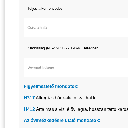
Teljes átkeményedés
Csiszolható
Kiadósság (MSZ 9650/22:1989) 1 rétegben
Bevonat külseje
Figyelmeztető mondatok:
H317
Allergiás bőrreakciót válthat ki.
H412
Ártalmas a vízi élővilágra, hosszan tartó káro
Az óvintézkedésre utaló mondatok: