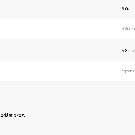
6 óra
4 óra m
2
5-8 m
/
egyenle
sodást okoz.