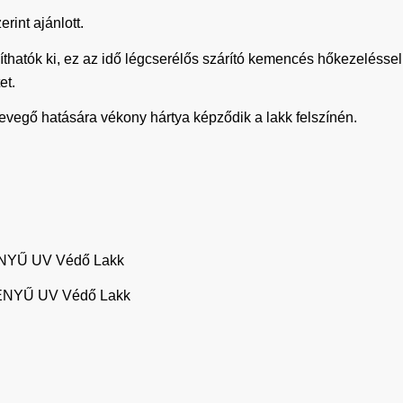
rint ajánlott.
íthatók ki, ez az idő légcserélős szárító kemencés hőkezelésse
et.
 levegő hatására vékony hártya képződik a lakk felszínén.
Ű UV Védő Lakk
YŰ UV Védő Lakk