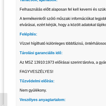
Felhasználás előtt alaposan fel kell keverni és sz
A termékeinkről szóló műszaki információkat legjob
elvárásai, ezért kérjük, hogy a közölt adatokat tájé
Felépítés:
Vízzel hígítható különleges többfázisú, öntérháloso
Tárolási garanciális idő:
Az MSZ 13910:1973 előírásai szerint tárolva, a gyár
FAGYVESZÉLYES!
Tűzvédelmi előírás:
Nem gyúlékony.
DUNAPLASZT
Veszélyes anyagtartalom:
CSEMPEFESTÉK