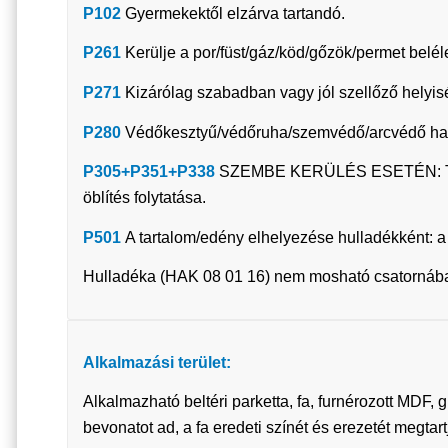
P102
Gyermekektől elzárva tartandó.
P261
Kerülje a por/füst/gáz/köd/gőzök/permet belél
P271
Kizárólag szabadban vagy jól szellőző helyi
P280
Védőkesztyű/védőruha/szemvédő/arcvédő has
P305+P351+P338
SZEMBE KERÜLÉS ESETÉN: Több pe
öblítés folytatása.
P501
A tartalom/edény elhelyezése hulladékként: a
Hulladéka (HAK 08 01 16) nem mosható csatornába
Alkalmazási terület:
Alkalmazható beltéri parketta, fa, furnérozott MDF,
bevonatot ad, a fa eredeti színét és erezetét megtart