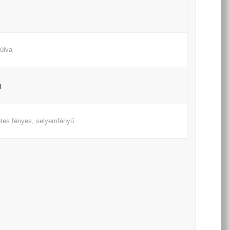
úlva
l
tes fényes, selyemfényű