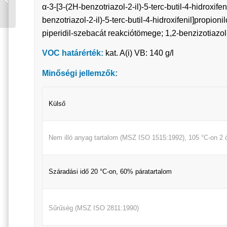
α-3-[3-(2H-benzotriazol-2-il)-5-terc-butil-4-hidroxifen
AQUA FEHÉR
MAGASFÉNYŰ 0,75 L
benzotriazol-2-il)-5-terc-butil-4-hidroxifenil]propion
piperidil-szebacát reakciótömege; 1,2-benzizotiazol-
VOC határérték:
kat. A(i) VB: 140 g/l
Minőségi jellemzők:
Külső
Nem illó anyag tartalom (MSZ ISO 1515:1992), 105
°
C-on 2 
Száradási idő 20
°
C-on, 60% páratartalom
Sűrűség (MSZ ISO 2811:1990)