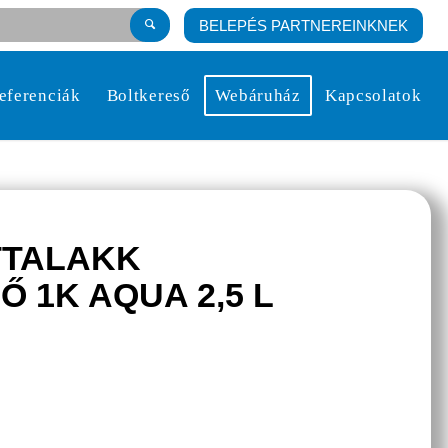
BELEPÉS PARTNEREINKNEK
eferenciák
Boltkereső
Webáruház
Kapcsolatok
TTALAKK
 1K AQUA 2,5 L