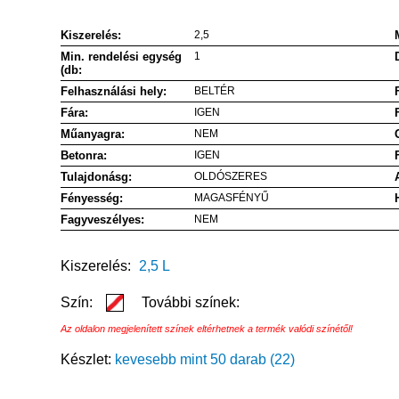
Kiszerelés:
2,5
Min. rendelési egység
1
(db:
Felhasználási hely:
BELTÉR
Fára:
IGEN
Műanyagra:
NEM
Betonra:
IGEN
Tulajdonásg:
OLDÓSZERES
Fényesség:
MAGASFÉNYŰ
Fagyveszélyes:
NEM
Kiszerelés:
2,5 L
Szín:
További színek:
Az oldalon megjelenített színek eltérhetnek a termék valódi színétől!
Készlet:
kevesebb mint 50 darab (22)