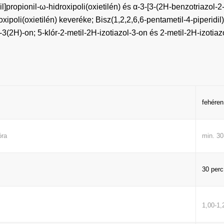
il]propionil-ω-hidroxipoli(oxietilén) és α-3-[3-(2H-benzotriazol-2-i
iloxipoli(oxietilén) keveréke; Bisz(1,2,2,6,6-pentametil-4-piperidi
3(2H)-on; 5-klór-2-metil-2H-izotiazol-3-on és 2-metil-2H-izotiaz
fehéren
óra
min. 3
30 perc
1,00-1,