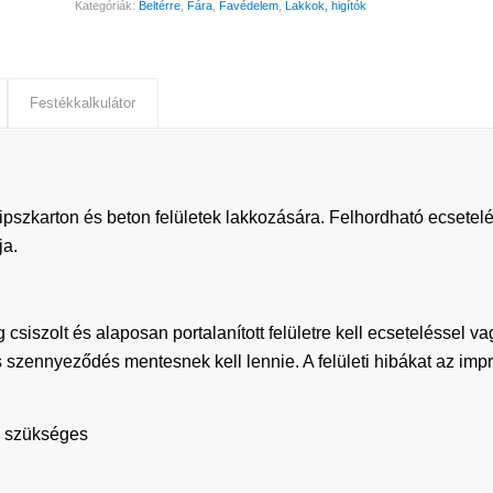
Kategóriák:
Beltérre
,
Fára
,
Favédelem
,
Lakkok, higítók
Festékkalkulátor
 gipszkarton és beton felületek lakkozására. Felhordható ecsete
ja.
t és alaposan portalanított felületre kell ecseteléssel vagy
 szennyeződés mentesnek kell lennie. A felületi hibákat az im
eg szükséges