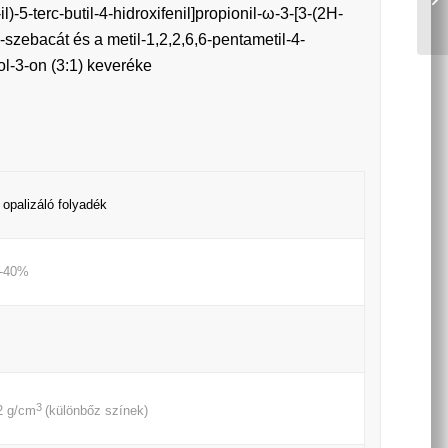
l)-5-terc-butil-4-hidroxifenil]propionil-ω-3-[3-(2H-
l)-szebacát és a metil-1,2,2,6,6-pentametil-4-
ol-3-on (3:1) keveréke
 opalizáló folyadék
0-40%
3
2 g/cm
(különbőz színek)