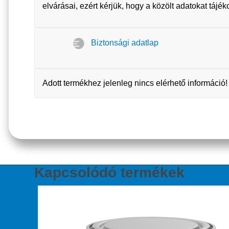
elvárásai, ezért kérjük, hogy a közölt adatokat tájé
Biztonsági adatlap
Adott termékhez jelenleg nincs elérhető információ!
Kapcsolódó termékek