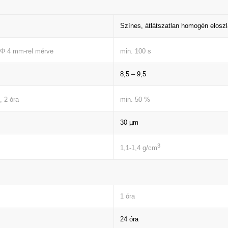
Színes, átlátszatlan homogén elosz
min. 100 s
 Φ 4 mm-rel mérve
8,5 – 9,5
min. 50 %
, 2 óra
30 µm
3
1,1-1,4 g/cm
1 óra
24 óra