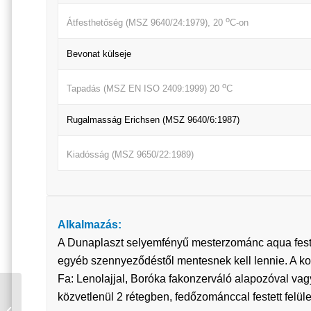
o
Átfesthetőség (MSZ 9640/24:1979), 20
C-on
Bevonat külseje
o
Tapadás (MSZ EN ISO 2409:1999) 20
C
Rugalmasság Erichsen (MSZ 9640/6:1987)
Kiadósság (MSZ 9650/22:1989)
Alkalmazás:
A Dunaplaszt selyemfényű mesterzománc aqua festéket 
egyéb szennyeződéstől mentesnek kell lennie. A koráb
Fa: Lenolajjal, Boróka fakonzerváló alapozóval vag
DUNAPLASZT
közvetlenül 2 rétegben, fedőzománccal festett felüle
GARÁZSFESTÉK