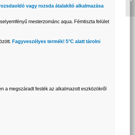
 rozsdaoldó vagy rozsda átalakító alkalmazása
t selyemfényű mesterzománc aqua. Fémtiszta felület
özött.
Fagyveszélyes termék! 5°C alatt tárolni
ben a megszáradt festék az alkalmazott eszközökről