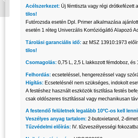
Acélszerkezet:
Új fémtiszta vagy régi drótkefézett 
SÁRGA RAL 1023 2,5 L
tilos!
Futórozsda esetén Dpl. Primer alkalmazása ajánlott
esetén 1 réteg Univerzális Korróziógátló Alapozó Aq
Tárolási garanciális idő:
az MSZ 13910:1973 előírás
tilos!
Csomagolás:
0,75 L, 2,5 L lakkozott fémdoboz, és
Felhordás:
ecseteléssel, hengerezéssel vagy szór
Hígítás:
Ecsetelésnél nem szükséges, indokolt ese
A festéshez használt eszközök tisztítása festés bef
csak oldószeres tisztítással vagy mechanikusan távo
A festendő felületnek legalább 10ºC-os kell lenni
Veszélyes anyag tartalom:
2-butoxietanol, 2-dime
Tűzvédelmi előírás:
IV. tűzveszélyességi fokozatba 