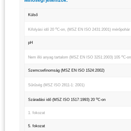
Minőségi jellemzők:
Külső
o
Kifolyási idő 20
C-on, (MSZ EN ISO 2431:2001) mérőpohár
pH
o
Nem illó anyag tartalom (MSZ EN ISO 3251:2003) 105
C-on
Szemcsefinomság (MSZ EN ISO 1524:2002)
Sűrűség (MSZ ISO 2811-1: 2001)
o
Száradási idő (MSZ ISO 1517:1993) 20
C-on
1. fokozat
5. fokozat