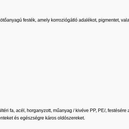
 kötőanyagú festék, amely korroziógátló adalékot, pigmentet, val
éri fa, acél, horganyzott, műanyag / kivéve PP, PE/, festésére 
teket és egészségre káros oldószereket.