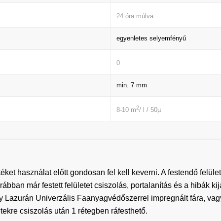
24 óra múlva
egyenletes selyemfényű
0
min. 7 mm
2
8-10 m
/ l / 50µ
használat előtt gondosan fel kell keverni. A festendő felületnek
ban már festett felületet csiszolás, portalanítás és a hibák kija
y Lazurán Univerzális Faanyagvédőszerrel impregnált fára, vagy
tekre csiszolás után 1 rétegben ráfesthető.