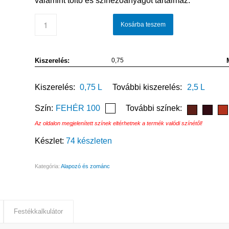
valamint töltő és színezőanyagot tartalmaz.
Kosárba teszem
Kiszerelés:
0,75
Kiszerelés:
0,75 L
További kiszerelés:
2,5 L
Szín:
FEHÉR 100
További színek:
Az oldalon megjelenített színek eltérhetnek a termék valódi színétől!
Készlet:
74 készleten
Kategória:
Alapozó és zománc
Festékkalkulátor