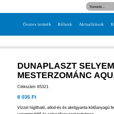
Összes termék
Rólunk
Aktualitások
R
DUNAPLASZT SELYE
MESTERZOMÁNC AQUA 
Cikkszám: 65321
6 035
Ft
Vízzel hígítható, alkid-és és akrilgyanta kötőanyagú f