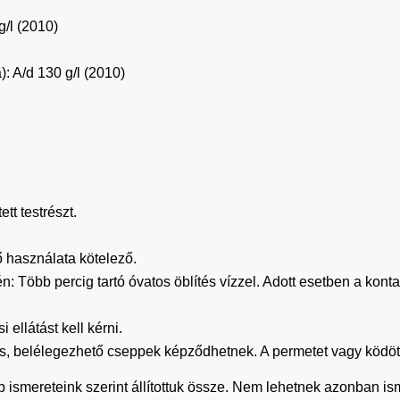
g/l (2010)
): A/d 130 g/l (2010)
tt testrészt.
használata kötelező.
bb percig tartó óvatos öblítés vízzel. Adott esetben a konta
 ellátást kell kérni.
, belélegezhető cseppek képződhetnek. A permetet vagy ködöt
b ismereteink szerint állítottuk össze. Nem lehetnek azonban i