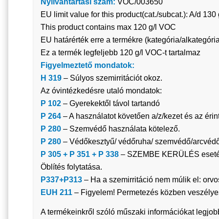
Nyilvántartási szám:
VOC/003650
EU limit value for this product(cat./subcat.): A/d 130 
This product contains max 120 g/l VOC
EU határérték erre a termékre (kategória/alkategória
Ez a termék legfeljebb 120 g/l VOC-t tartalmaz
Figyelmeztető mondatok:
H 319
– Súlyos szemirritációt okoz.
Az óvintézkedésre utaló mondatok:
P 102
– Gyerekektől távol tartandó
P 264
– A használatot követően a/z/kezet és az érinte
P 280
– Szemvédő használata kötelező.
P 280
– Védőkesztyű/ védőruha/ szemvédő/arcvédő 
P 305 + P 351 + P 338
– SZEMBE KERÜLÉS esetén: Tö
Öblítés folytatása.
P337+P313
– Ha a szemirritáció nem múlik el: orvosi
EUH 211
– Figyelem! Permetezés közben veszélyes
A termékeinkről szóló műszaki információkat legjob