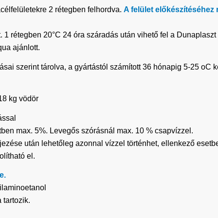
acélfelületekre 2 rétegben felhordva.
A felület előkészítéséhez
. 1 rétegben 20°C 24 óra száradás után vihető fel a Dunaplasz
ua ajánlott.
ai szerint tárolva, a gyártástól számított 36 hónapig 5-25 oC k
 18 kg vödör
ással
tben max. 5%. Levegős szórásnál max. 10 % csapvízzel.
ejezése után lehetőleg azonnal vízzel történhet, ellenkező eset
lítható el.
e.
tilaminoetanol
tartozik.