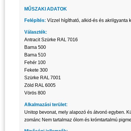
MŰSZAKI ADATOK
Felépítés:
Vízzel hígítható, alkid-és és akrilgyanta
Választék:
Antracit Szürke RAL 7016
Barna 500
Barna 510
Fehér 100
Fekete 300
Szürke RAL 7001
Zöld RAL 6005
Vörös 800
Alkalmazási terület:
Unitop bevonat, mely alapozó és átvonó egyben. Kült
zománc Nem tartalmaz ólom és krómtartalmú pigmen