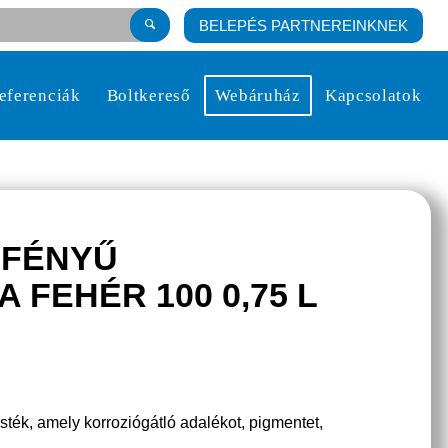
BELEPÉS PARTNEREINKNEK
eferenciák
Boltkereső
Webáruház
Kapcsolatok
MFÉNYŰ
FEHÉR 100 0,75 L
esték, amely korroziógátló adalékot, pigmentet,