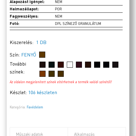
Alapozást igényel:
NEM
Halmazállapot:
POR
Fagyveszélyes:
NEM
Fotó:
DPL SZÍNEZŐ GRANULÁTUM
Kiszerelés:
1 DB
Szín:
FENYŐ
További
színek:
Az oldalon megjelenített színek eltérhetnek a termék valódi színétől!
Készlet:
106 készleten
Kategória:
Favédelem
Műszaki adatok
Alkalmazás