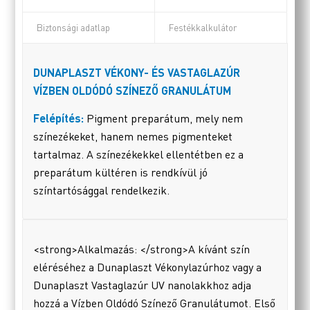
Biztonsági adatlap
Festékkalkulátor
DUNAPLASZT VÉKONY- ÉS VASTAGLAZÚR
VÍZBEN OLDÓDÓ SZÍNEZŐ GRANULÁTUM
Felépítés:
Pigment preparátum, mely nem
színezékeket, hanem nemes pigmenteket
tartalmaz. A színezékekkel ellentétben ez a
preparátum kültéren is rendkívül jó
színtartósággal rendelkezik.
<strong>Alkalmazás: </strong>A kívánt szín
eléréséhez a Dunaplaszt Vékonylazúrhoz vagy a
Dunaplaszt Vastaglazúr UV nanolakkhoz adja
hozzá a Vízben Oldódó Színező Granulátumot. Első