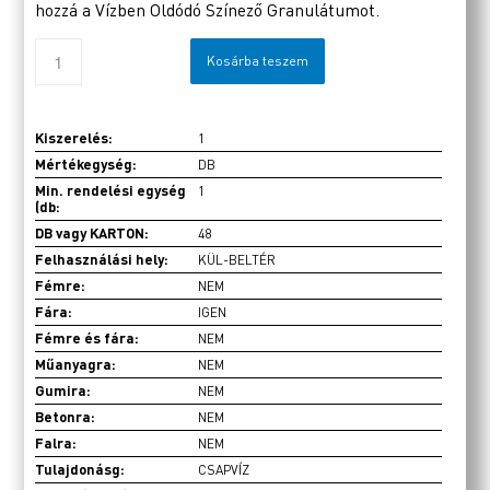
hozzá a Vízben Oldódó Színező Granulátumot.
Kosárba teszem
Kiszerelés:
1
Mértékegység:
DB
Min. rendelési egység
1
(db:
DB vagy KARTON:
48
Felhasználási hely:
KÜL-BELTÉR
Fémre:
NEM
Fára:
IGEN
Fémre és fára:
NEM
Műanyagra:
NEM
Gumira:
NEM
Betonra:
NEM
Falra:
NEM
Tulajdonásg:
CSAPVÍZ