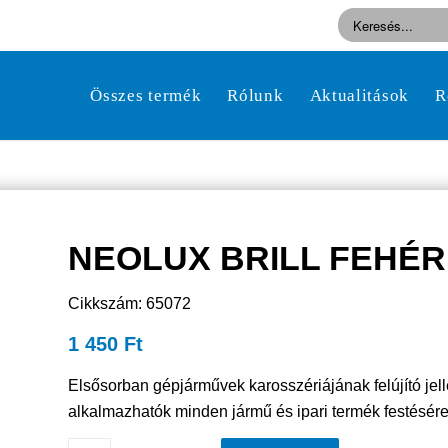
Összes termék
Rólunk
Aktualitások
R
NEOLUX BRILL FEHÉR 1
Cikkszám: 65072
1 450
Ft
Elsősorban gépjárművek karosszériájának felújító jel
alkalmazhatók minden jármű és ipari termék festésér