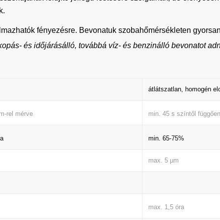
k.
lkalmazhatók fényezésre. Bevonatuk szobahőmérsékleten gyorsan
opás- és időjárásálló, továbbá víz- és benzinálló bevonatot ad
átlátszatlan, homogén e
min. 45 s színtől függőe
m-rel mérve
min. 65-75%
ra
max. 5 µm
max. 1,5 óra