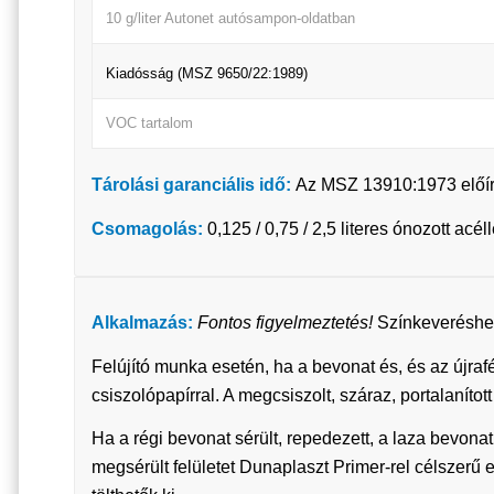
10 g/liter Autonet autósampon-oldatban
Kiadósság (MSZ 9650/22:1989)
VOC tartalom
Tárolási garanciális idő:
Az MSZ 13910:1973 előírás
Csomagolás:
0,125 / 0,75 / 2,5 literes ónozott a
Alkalmazás:
Fontos figyelmeztetés!
Színkeveréshez
Felújító munka esetén, ha a bevonat és, és az újraf
csiszolópapírral. A megcsiszolt, száraz, portalaníto
Ha a régi bevonat sérült, repedezett, a laza bevonatr
megsérült felületet Dunaplaszt Primer-rel célszerű