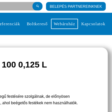
BELEPÉS PARTNEREINKNEK
eferenciák
Boltkereső
Webáruház
Kapcsolatok
00 0,125 L
legű festésére szolgálnak, de előnyösen
e, ahol beégetős festékek nem használhatók.