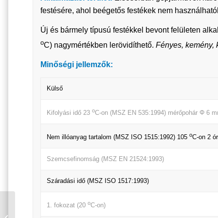
festésére, ahol beégetős festékek nem használható
Új és bármely típusú festékkel bevont felületen a
o
C) nagymértékben lerövidíthető.
Fényes, kemény, k
Minőségi jellemzők:
Külső
o
Kifolyási idő 23
C-on (MSZ EN 535:1994) mérőpohár Φ 6 m
o
Nem illóanyag tartalom (MSZ ISO 1515:1992) 105
C-on 2 ó
Szemcsefinomság (MSZ EN 21524:1993)
Száradási idő (MSZ ISO 1517:1993)
o
1. fokozat (20
C-on)
NEOLUX PIROS 820