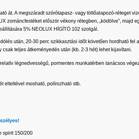
tó át. A megszáradt szórótapasz- vagy töltőalapozó-réteget vizes
LUX zománcfestéket először vékony rétegben, „ködölve”, majd egy
eállítására 5% NEOLUX HÍGÍTÓ 102 szolgál.
dölés után, 20-30 perc szikkasztási időt követően hordható fel 
 csak teljes átkeményedés után (kb. 2-3 hét) lehet kijavítani.
relatív légnedvességű, pormentes munkatérben tanácsos vége
ét elteltével mosható, polírozható stb.
szélyes!
 spirit 150/200