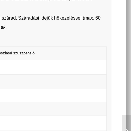
 szárad. Száradási idejük hőkezeléssel (max. 60
nak.
loszlású szuszpenzió
n