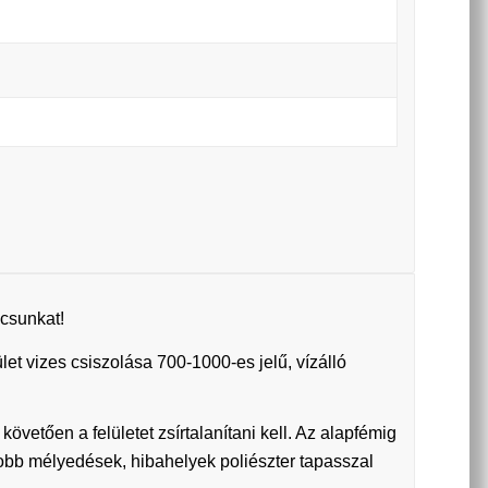
csunkat!
et vizes csiszolása 700-1000-es jelű, vízálló
követően a felületet zsírtalanítani kell. Az alapfémig
yobb mélyedések, hibahelyek poliészter tapasszal