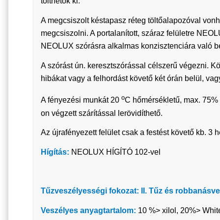
tölthetők ki.
A megcsiszolt késtapasz réteg töltőalapozóval vonha
megcsiszolni. A portalanított, száraz felületre NEO
NEOLUX szórásra alkalmas konzisztenciára való b
A szórást ún. keresztszórással célszerű végezni. Kö
hibákat vagy a felhordást követő két órán belül, vagy
o
A fényezési munkát 20
C hőmérsékletű, max. 75% 
on végzett szárítással lerövidíthető.
Az újrafényezett felület csak a festést követő kb. 3 h
Hígítás:
NEOLUX HÍGÍTÓ 102-vel
Tűzveszélyességi fokozat: II. Tűz és robbanásve
Veszélyes anyagtartalom:
10 %> xilol, 20%> White