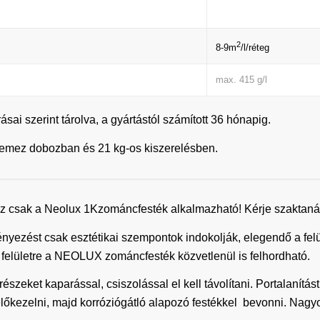
2
8-9m
/l/réteg
max. 415 g/l
ai szerint tárolva, a gyártástól számított 36 hónapig.
céllemez dobozban és 21 kg-os kiszerelésben.
 csak a Neolux 1Kzománcfesték alkalmazható! Kérje szaktaná
ényezést csak esztétikai szempontok indokolják, elegendő a felül
tt felületre a NEOLUX zománcfesték közvetlenül is felhordható.
észeket kaparással, csiszolással el kell távolítani. Portalanítást 
 előkezelni, majd korróziógátló alapozó festékkel bevonni. Nag