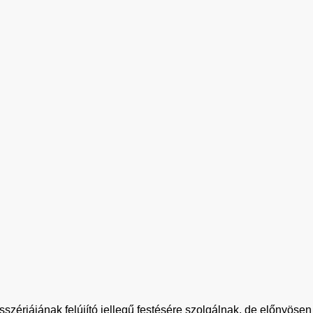
zériájának felújító jellegű festésére szolgálnak, de előnyöse