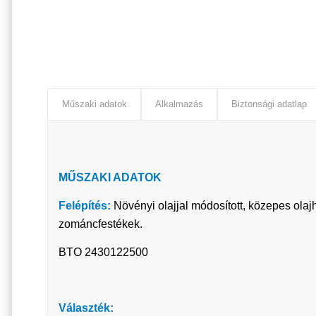
Műszaki adatok
Alkalmazás
Biztonsági adatlap
MŰSZAKI ADATOK
Felépítés:
Növényi olajjal módosított, közepes ola
zománcfestékek.
BTO 2430122500
Választék: