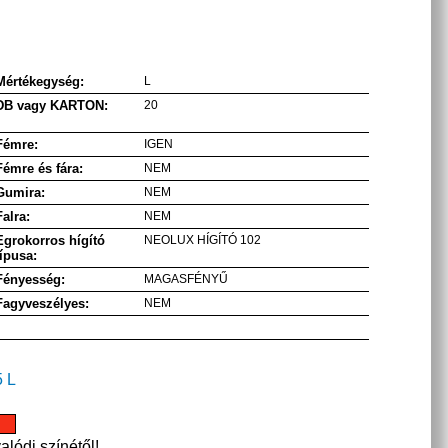
Mértékegység:
L
DB vagy KARTON:
20
Fémre:
IGEN
Fémre és fára:
NEM
Gumira:
NEM
Falra:
NEM
Egrokorros hígító
NEOLUX HÍGÍTÓ 102
típusa:
Fényesség:
MAGASFÉNYŰ
Fagyveszélyes:
NEM
5 L
alódi színétől!