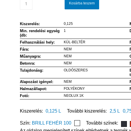
Kosárba teszem
Kiszerelés:
0,125
Min. rendelési egység
1
(db:
Felhasználási hely:
KÜL-BELTÉR
Fára:
NEM
Műanyagra:
NEM
Betonra:
NEM
Tulajdonásg:
OLDÓSZERES
Alapozást igényel:
NEM
Halmazállapot:
FOLYÉKONY
Fotó:
NEOLUX 1K
Kiszerelés:
0,125 L
További kiszerelés:
2,5 L
0,7
Szín:
BRILL FEHÉR 100
További színek:
Az oldalon megjelenített színek eltérhetnek a termék v