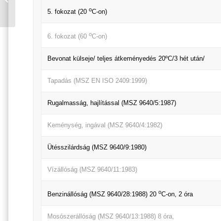
0,125 L
o
5. fokozat (20
C-on)
o
6. fokozat (60
C-on)
Bevonat külseje/ teljes átkeményedés 20ºC/3 hét után/
Tapadás (MSZ EN ISO 2409:1999)
Rugalmasság, hajlítással (MSZ 9640/5:1987)
Keménység, ingával (MSZ 9640/4:1982)
Ütésszilárdság (MSZ 9640/9:1980)
Vízállóság (MSZ 9640/11:1983)
o
Benzinállóság (MSZ 9640/28:1988) 20
C-on, 2 óra
Mosószerállóság (MSZ 9640/13:1988) 8 óra,