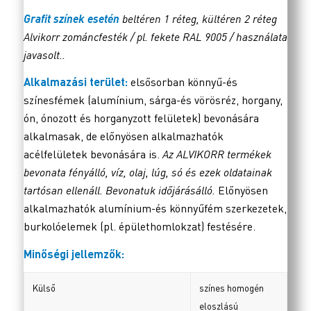
Grafit színek esetén
beltéren 1 réteg, kültéren 2 réteg
Alvikorr zománcfesték / pl. fekete RAL 9005 / használata
javasolt..
Alkalmazási terület:
elsősorban könnyű-és
színesfémek (alumínium, sárga-és vörösréz, horgany,
ón, ónozott és horganyzott felületek) bevonására
alkalmasak, de előnyösen alkalmazhatók
acélfelületek bevonására is.
Az ALVIKORR termékek
bevonata fényálló, víz, olaj, lúg, só és ezek oldatainak
tartósan ellenáll. Bevonatuk időjárásálló.
Előnyösen
alkalmazhatók alumínium-és könnyűfém szerkezetek,
burkolóelemek (pl. épülethomlokzat) festésére.
Minőségi jellemzők:
Külső
színes homogén
eloszlású