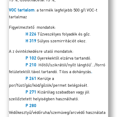
VOC tartalom
: a termék legfeljebb 500 g/l VOC-t
tartalmaz
Figyelmeztető mondatok:
H 226
Tűzveszélyes folyadék és gőz.
H 319
Súlyos szemirritációt okoz.
A z óvintézkedésre utaló mondatok:
P 102
Gyerekektől elzárva tartandó.
P 210
Hőtől/szikrától/nyílt lángtól/…/forró
felületektől távol tartandó. Tilos a dohányzás
.
P 261
Kerülje a
por/füst/gáz/köd/gőzök/permet belégzését.
P 271
Kizárólag szabadban vagy jól
szellőztetett helyiségben használható.
P 280
Védőkesztyű/védőruha/szemüveg/arcvédő használata