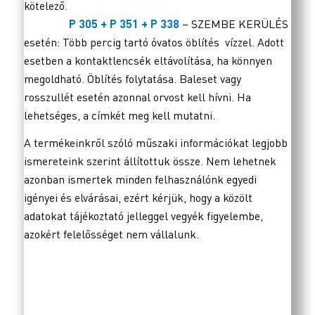
kötelező.
P 305 + P 351 + P 338
– SZEMBE KERÜLÉS
esetén: Több percig tartó óvatos öblítés vízzel. Adott
esetben a kontaktlencsék eltávolítása, ha könnyen
megoldható. Öblítés folytatása. Baleset vagy
rosszullét esetén azonnal orvost kell hívni. Ha
lehetséges, a címkét meg kell mutatni.
A termékeinkről szóló műszaki információkat legjobb
ismereteink szerint állítottuk össze. Nem lehetnek
azonban ismertek minden felhasználónk egyedi
igényei és elvárásai, ezért kérjük, hogy a közölt
adatokat tájékoztató jelleggel vegyék figyelembe,
azokért felelősséget nem vállalunk.