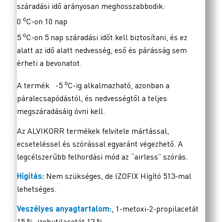
száradási idő arányosan meghosszabbodik:
o
0
C-on 10 nap
o
5
C-on 5 nap száradási időt kell biztosítani, és ez
alatt az idő alatt nedvesség, eső és párásság sem
érheti a bevonatot.
o
A termék -5
C-ig alkalmazható, azonban a
páralecsapódástól, és nedvességtől a teljes
megszáradásáig óvni kell.
Az ALVIKORR termékek felvitele mártással,
ecseteléssel és szórással egyaránt végezhető. A
legcélszerűbb felhordási mód az “airless” szórás.
Hígítás:
Nem szükséges, de IZOFIX Hígító 513-mal
lehetséges.
Veszélyes anyagtartalom:
, 1-metoxi-2-propilacetát
15 %, izobutilacetát 13 %,