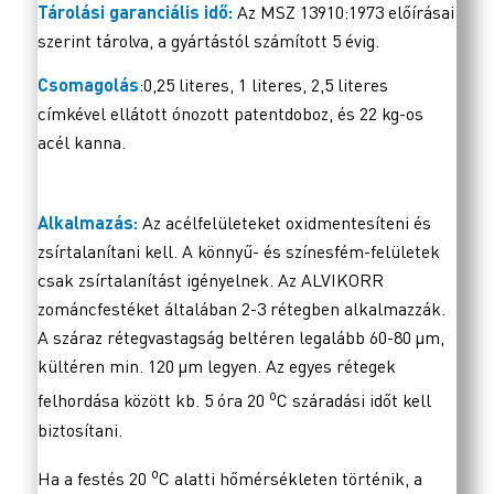
Tárolási garanciális idő:
Az MSZ 13910:1973 előírásai
szerint tárolva, a gyártástól számított 5 évig.
Csomagolás
:0,25 literes, 1 literes, 2,5 literes
címkével ellátott ónozott patentdoboz, és 22 kg-os
acél kanna.
Alkalmazás:
Az acélfelületeket oxidmentesíteni és
zsírtalanítani kell. A könnyű- és színesfém-felületek
csak zsírtalanítást igényelnek. Az ALVIKORR
zománcfestéket általában 2-3 rétegben alkalmazzák.
A száraz rétegvastagság beltéren legalább 60-80 µm,
kültéren min. 120 µm legyen. Az egyes rétegek
o
felhordása között kb. 5 óra 20
C száradási időt kell
biztosítani.
o
Ha a festés 20
C alatti hőmérsékleten történik, a