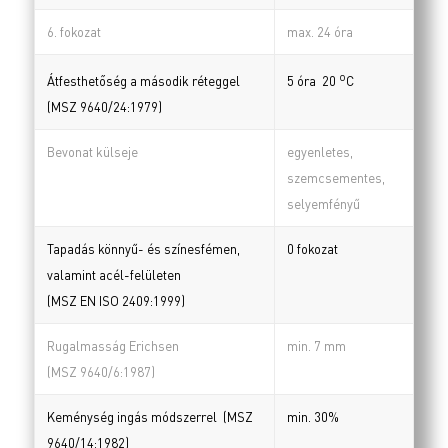
6. fokozat
max. 24 óra
o
Átfesthetőség a második réteggel
5 óra 20
C
(MSZ 9640/24:1979)
Bevonat külseje
egyenletes,
szemcsementes,
selyemfényű
Tapadás könnyű- és színesfémen,
0 fokozat
valamint acél-felületen
(MSZ EN ISO 2409:1999)
Rugalmasság Erichsen
min. 7 mm
(MSZ 9640/6:1987)
Keménység ingás módszerrel (MSZ
min. 30%
9640/14:1982)