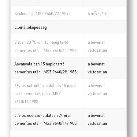
2
Kiadósság (MSZ 9650/22:1989)
6 m
/kg/100µ
Ellenállóképesség
o
a bevonat
Vízben 20
C-on, 15 napig tartó
változatlan
bemerítés után (MSZ 9640/11:1983)
Ásványolajban 15 napig tartó
a bevonat
bemerítés után (MSZ 9640/28:1988)
változatlan
3%-os nátronlúg-oldatban 15 napig
a bevonat
tartó bemerítés után (MSZ
változatlan
9640/14:1988)
3%-os ecetsav-oldatban 24 órai
a bevonat
bemerítés után (MSZ 9640/14:1988)
változatlan