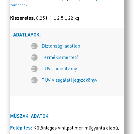
zománcok
Kiszerelés:
0,25 l, 1 l, 2,5 l, 22 kg
ADATLAPOK:
Biztonsági adatlap
Termékismertető
TÜV Tanúsítvány
TÜV Vizsgálati jegyzőkönyv
MŰSZAKI ADATOK
Felépítés:
Különleges vinilpolimer műgyanta alapú,