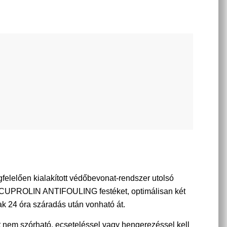
elelően kialakított védőbevonat-rendszer utolsó
 CUPROLIN ANTIFOULING festéket, optimálisan két
ak 24 óra száradás után vonható át.
t nem szórható, ecseteléssel vagy hengerezéssel kell