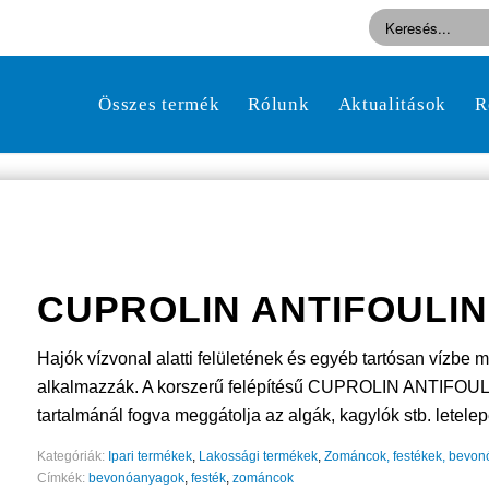
Összes termék
Rólunk
Aktualitások
R
CUPROLIN ANTIFOULI
Hajók vízvonal alatti felületének és egyéb tartósan vízbe m
alkalmazzák. A korszerű felépítésű CUPROLIN ANTIFOULIN
tartalmánál fogva meggátolja az algák, kagylók stb. letele
Kategóriák:
Ipari termékek
,
Lakossági termékek
,
Zománcok, festékek, bevo
Címkék:
bevonóanyagok
,
festék
,
zománcok