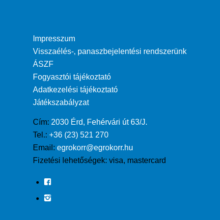
Impresszum
Visszaélés-, panaszbejelentési rendszerünk
ÁSZF
Fogyasztói tájékoztató
Adatkezelési tájékoztató
Játékszabályzat
Cím:
2030 Érd, Fehérvári út 63/J.
Tel.:
+36 (23) 521 270
Email:
egrokorr@egrokorr.hu
Fizetési lehetőségek:
visa, mastercard