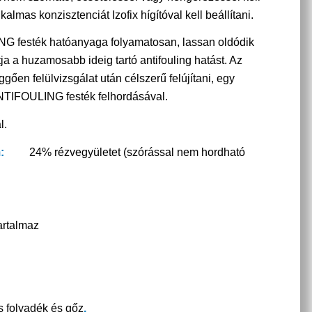
kalmas konzisztenciát Izofix hígítóval kell beállítani.
festék hatóanyaga folyamatosan, lassan oldódik
tja a huzamosabb ideig tartó antifouling hatást. Az
gően felülvizsgálat után célszerű felújítani, egy
TIFOULING festék felhordásával.
l.
:
24% rézvegyületet (szórással nem hordható
artalmaz
 folyadék és gőz
.