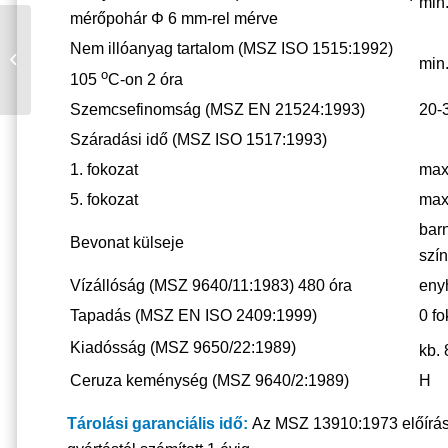
min
mérőpohár Φ 6 mm-rel mérve
Nem illóanyag tartalom (MSZ ISO 1515:1992)
Dunaplaszt
min
Csatornafesték
o
105
C-on 2 óra
Szemcsefinomság (MSZ EN 21524:1993)
20-
Száradási idő (MSZ ISO 1517:1993)
1. fokozat
max
5. fokozat
max
bar
Bevonat külseje
szín
Vízállóság (MSZ 9640/11:1983) 480 óra
enyh
Tapadás (MSZ EN ISO 2409:1999)
0 fo
Kiadósság (MSZ 9650/22:1989)
kb.
Ceruza keménység (MSZ 9640/2:1989)
H
Tárolási garanciális idő:
Az MSZ 13910:1973 előírásai