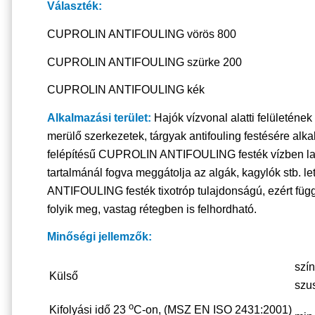
Választék:
CUPROLIN ANTIFOULING vörös 800
CUPROLIN ANTIFOULING szürke 200
CUPROLIN ANTIFOULING kék
Alkalmazási terület:
Hajók vízvonal alatti felületének
merülő szerkezetek, tárgyak antifouling festésére alk
felépítésű CUPROLIN ANTIFOULING festék vízben las
tartalmánál fogva meggátolja az algák, kagylók stb.
ANTIFOULING festék tixotróp tulajdonságú, ezért füg
folyik meg, vastag rétegben is felhordható.
Minőségi jellemzők:
szí
Külső
szu
o
Kifolyási idő 23
C-on, (MSZ EN ISO 2431:2001)