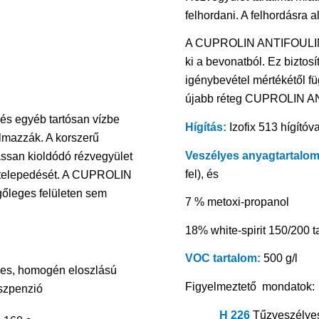
felhordani. A felhordásra al
A CUPROLIN ANTIFOULING 
ki a bevonatból. Ez biztosí
igénybevétel mértékétől füg
újabb réteg CUPROLIN AN
 és egyéb tartósan vízbe
Hígítás:
Izofix 513 hígítóva
almazzák. A korszerű
Veszélyes anyagtartalom
san kioldódó rézvegyület
fel), és
 letelepedését. A CUPROLIN
gőleges felületen sem
7 % metoxi-propanol
18% white-spirit 150/200 t
VOC tartalom:
500 g/l
nes, homogén eloszlású
Figyelmeztető mondatok:
szpenzió
H 226
Tűzveszélyes