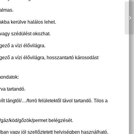
talmas.
akba kerülve halálos lehet.
vagy szédülést okozhat.
ző a vízi élővilágra.
ző a vízi élővilágra, hosszantartó károsodást
mondatok:
va tartandó.
ílt lángtól/…/forró felületektől távol tartandó. Tilos a
st/gáz/köd/gőzök/permet belégzését.
ban vagy jól szellőztetett helyiségben használható.