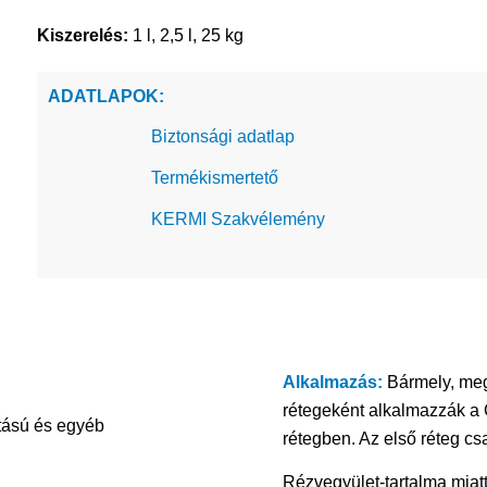
Kiszerelés:
1 l, 2,5 l, 25 kg
ADATLAPOK:
Biztonsági adatlap
Termékismertető
KERMI Szakvélemény
Alkalmazás:
Bármely, megf
rétegeként alkalmazzák a
atású és egyéb
rétegben. Az első réteg cs
Rézvegyület-tartalma miat