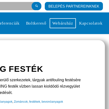
BELEPÉS PARTNEREINKNEK
eferenciák
Boltkereső
Webáruház
Kapcsolatok
NG FESTÉK
erülő szerkezetek, tárgyak antifouling festésére
G festék vízben lassan kioldódó rézvegyület
pedését.
nóanyagok
,
Zománcok, festékek, bevonóanyagok