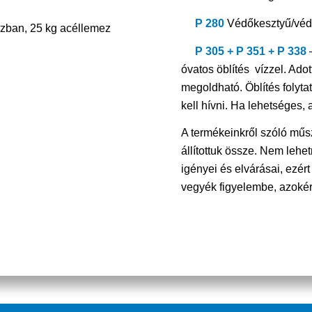
P 280
Védőkesztyű/véd
ozban, 25 kg acéllemez
P 305 + P 351 + P 338
óvatos öblítés vízzel. Ado
megoldható. Öblítés folyta
kell hívni. Ha lehetséges, 
A termékeinkről szóló műsz
állítottuk össze. Nem leh
igényei és elvárásai, ezért
vegyék figyelembe, azokér