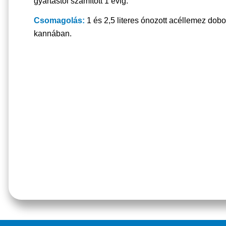
gyártástól számított 1 évig.
Csomagolás:
1 és 2,5 literes ónozott acéllemez dob
kannában.