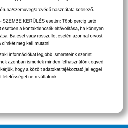
őruha/szemüveg/arcvédő használata kötelező.
– SZEMBE KERÜLÉS esetén: Több percig tartó
tt esetben a kontaktlencsék eltávolítása, ha könnyen
tása. Baleset vagy rosszullét esetén azonnal orvost
a címkét meg kell mutatni.
aki információkat legjobb ismereteink szerint
etnek azonban ismertek minden felhasználónk egyedi
 kérjük, hogy a közölt adatokat tájékoztató jelleggel
t felelősséget nem vállalunk.