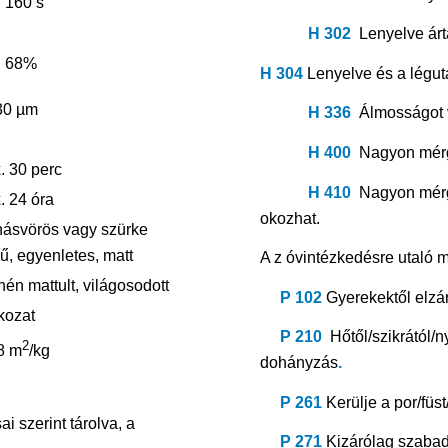
. 160 s
H 302
Lenyelve ár
. 68%
H 304
Lenyelve és a légut
30 µm
H 336
Álmosságot 
H 400
Nagyon mérge
. 30 perc
H 410
Nagyon mérge
. 24 óra
okozhat.
násvörös vagy szürke
ű, egyenletes, matt
A z óvintézkedésre utaló 
én mattult, világosodott
P 102
Gyerekektől elzár
kozat
P 210
Hőtől/szikrától/ny
2
 8 m
/kg
dohányzás
.
P 261
Kerülje a por/fü
 szerint tárolva, a
P 271
Kizárólag szabad