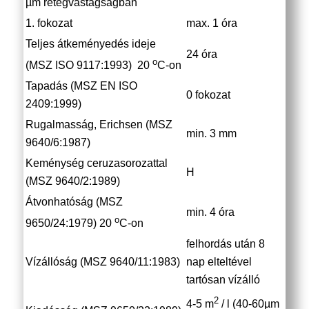
µm rétegvastagságban
1. fokozat
max. 1 óra
Teljes átkeményedés ideje
24 óra
o
(MSZ ISO 9117:1993) 20
C-on
Tapadás (MSZ EN ISO
0 fokozat
2409:1999)
Rugalmasság, Erichsen (MSZ
min. 3 mm
9640/6:1987)
Keménység ceruzasorozattal
H
(MSZ 9640/2:1989)
Átvonhatóság (MSZ
min. 4 óra
o
9650/24:1979) 20
C-on
felhordás után 8
Vízállóság (MSZ 9640/11:1983)
nap elteltével
tartósan vízálló
2
4-5 m
/ l (40-60µm