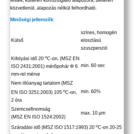
festék, kültéren korróziógátló alapozóra, beltéren
közvetlenül, alapozás nélkül felhordható.
Minőségi jellemzők:
színes, homogén
Külső
eloszlású
szuszpenzió
o
Kifolyási idő 20
C-on, (MSZ EN
min. 60 sec
ISO 2431:2001) mérőpohár Φ 6
mm-rel mérve
Nem illóanyag tartalom (MSZ
o
min. 60%
EN ISO 3251:2003) 105
C-on,
2 óra
Szemcsefinomság
max. 10 µm
(MSZ EN ISO 1524:2002)
o
Száradási idő (MSZ ISO 1517:1993) 20
C-on 20-25