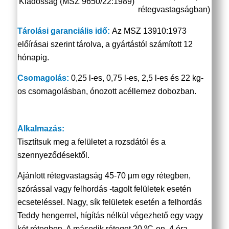
Kiadósság (MSZ 9650/22:1989)
rétegvastagságban)
Tárolási garanciális idő:
Az MSZ 13910:1973
előírásai szerint tárolva, a gyártástól számított 12
hónapig.
Csomagolás:
0,25 l-es, 0,75 l-es, 2,5 l-es és 22 kg-
os csomagolásban, ónozott acéllemez dobozban.
Alkalmazás:
Tisztítsuk meg a felületet a rozsdától és a
szennyeződésektől.
Ajánlott rétegvastagság 45-70 µm egy rétegben,
szórással vagy felhordás -tagolt felületek esetén
ecseteléssel. Nagy, sík felületek esetén a felhordás
Teddy hengerrel, hígítás nélkül végezhető egy vagy
két rétegben. A második réteget 20 ºC-on, 4 óra