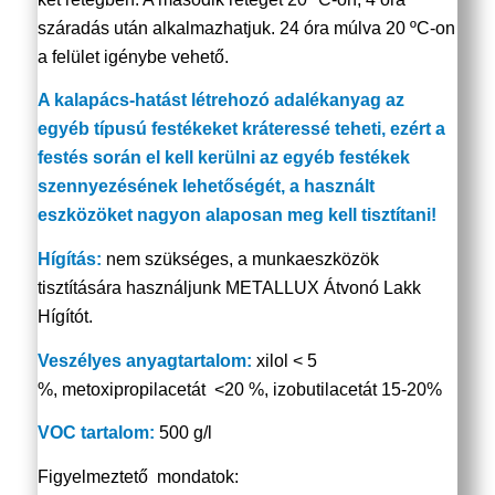
száradás után alkalmazhatjuk. 24 óra múlva 20 ºC-on
a felület igénybe vehető.
A kalapács-hatást létrehozó adalékanyag az
egyéb típusú festékeket kráteressé teheti, ezért a
festés során el kell kerülni az egyéb festékek
szennyezésének lehetőségét, a használt
eszközöket nagyon alaposan meg kell tisztítani!
Hígítás:
nem szükséges, a munkaeszközök
tisztítására használjunk METALLUX Átvonó Lakk
Hígítót.
Veszélyes anyagtartalom:
xilol < 5
%, metoxipropilacetát <20 %, izobutilacetát 15-20%
VOC tartalom:
500 g/l
Figyelmeztető mondatok: