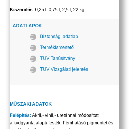
Kiszerelés:
0,25 l, 0,75 l, 2,5 l, 22 kg
ADATLAPOK:
Biztonsági adatlap
Termékismertető
TÜV Tanúsítvány
TÜV Vizsgálati jelentés
MŰSZAKI ADATOK
Felépítés:
Akril,- vinil,- uretánnal módosított
alkydgyanta alapú festék. Fémhatású pigmentet és