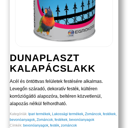
DUNAPLASZT
KALAPÁCSLAKK
Acél és öntöttvas felületek festésére alkalmas.
Levegőn száradó, dekoratív festék, kültéren
korróziógátló alapozóra, beltéren közvetlenül,
alapozás nélkül felhordható.
Kategóriák:
Ipari termékek
,
Lakossági termékek
,
Zománcok, festékek,
bevonóanyagok
,
Zománcok, festékek, bevonóanyagok
Címkék:
bevonóanyagok
,
festék
,
zománcok