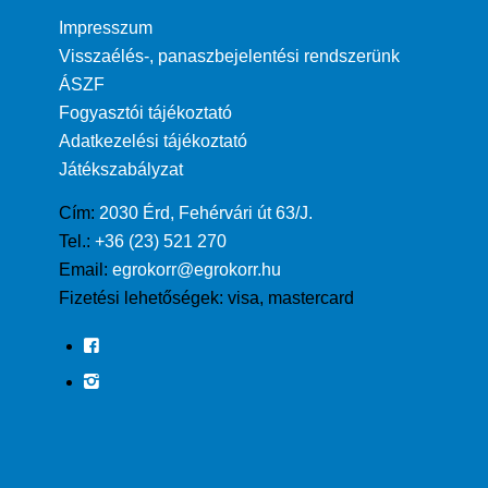
Impresszum
Visszaélés-, panaszbejelentési rendszerünk
ÁSZF
Fogyasztói tájékoztató
Adatkezelési tájékoztató
Játékszabályzat
Cím:
2030 Érd, Fehérvári út 63/J.
Tel.:
+36 (23) 521 270
Email:
egrokorr@egrokorr.hu
Fizetési lehetőségek:
visa, mastercard