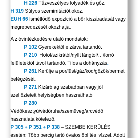
H 226
Tűzveszélyes folyadék és gőz.
H 319
Súlyos szemirritációt okoz.
EUH 66
Ismétlődő expozíció a bőr kiszáradását vagy
megrepedezését okozhatja.
A z óvintézkedésre utaló mondatok:
P 102
Gyerekektől elzárva tartandó.
P 210
Hőtől/szikrától/nyílt lángtól/…/forró
felületektől távol tartandó. Tilos a dohányzás
.
P 261
Kerülje a por/füst/gáz/köd/gőzök/permet
belégzését.
P 271
Kizárólag szabadban vagy jól
szellőztetett helyiségben használható.
P 280
Védőkesztyű/védőruha/szemüveg/arcvédő
használata kötelező.
P 305 + P 351 + P 338
– SZEMBE KERÜLÉS
esetén: Több percig tartó óvatos öblítés vízzel. Adott