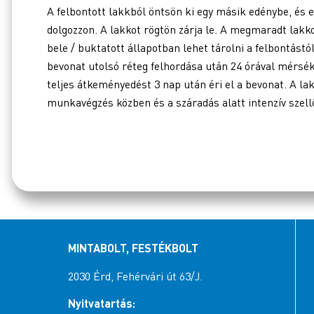
A felbontott lakkból öntsön ki egy másik edénybe, és 
dolgozzon. A lakkot rögtön zárja le. A megmaradt lakk
bele / buktatott állapotban lehet tárolni a felbontástól
bevonat utolsó réteg felhordása után 24 órával mérsék
teljes átkeményedést 3 nap után éri el a bevonat. A la
munkavégzés közben és a száradás alatt intenzív szell
MINTABOLT, FESTÉKBOLT
2030 Érd, Fehérvári út 63/J.
Nyitvatartás: