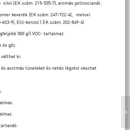
m:
xilol (EK szám: 215-535-7), aromás poliizocianát,
 izomer keverék (EK szám: 247-722-4), metoxi
-603-9), Etil-benzol ( EK szám: 202-849-4)
gfeljebb 500 g/l VOC- tartalmaz
 és gőz.
válthat ki.
 és asztmás tüneteket és nehéz légzést okozhat.
.
talmas.
almaz.
tartandó.