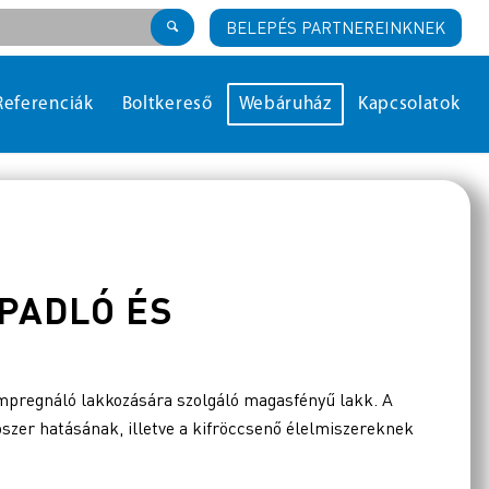
BELEPÉS PARTNEREINKNEK
Referenciák
Boltkereső
Webáruház
Kapcsolatok
PADLÓ ÉS
impregnáló lakkozására szolgáló magasfényű lakk. A
ószer hatásának, illetve a kifröccsenő élelmiszereknek