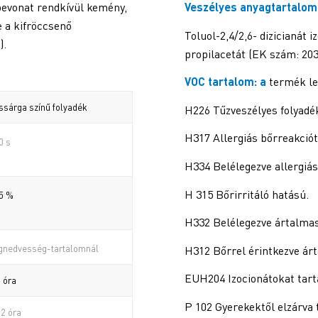
bevonat rendkívül kemény,
Veszélyes anyagtartalo
e a kifröccsenő
Toluol-2,4/2,6- dizicianát
).
propilacetát (EK szám: 203
VOC tartalom: a
termék le
ssárga színű folyadék
H226 Tűzveszélyes folyadék
H317 Allergiás bőrreakciót 
0 s
H334 Belélegezve allergiás
H 315 Bőrirritáló hatású.
55 %
H332 Belélegezve ártalmas
légnedvesség-tartalomnál
H312 Bőrrel érintkezve ár
EUH204 Izocionátokat tart
 óra
P 102 Gyerekektől elzárva 
2 óra