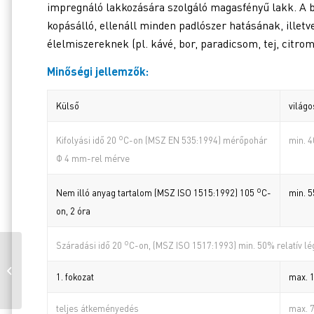
impregnáló lakkozására szolgáló magasfényű lakk. A 
kopásálló, ellenáll minden padlószer hatásának, illetv
élelmiszereknek (pl. kávé, bor, paradicsom, tej, citrom
Minőségi jellemzők:
Külső
világo
o
min. 4
Kifolyási idő 20
C-on (MSZ EN 535:1994) mérőpohár
Φ 4 mm-rel mérve
o
min. 
Nem illó anyag tartalom (MSZ ISO 1515:1992) 105
C-
on, 2 óra
o
Száradási idő 20
C-on, (MSZ ISO 1517:1993) min. 50% relatív 
Dunaplaszt Rézlakk
1. fokozat
max. 1
Aqua
teljes átkeményedés
max. 7