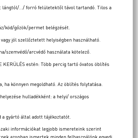
t lángtól/…/ forró felületektől távol tartandó. Tilos a
gáz/köd/gőzök/permet belégzését.
vagy jól szellőztetett helyiségben használható.
ha/szemvédő/arcvédő használata kötelező.
ERÜLÉS estén: Több percig tartó óvatos öblítés
a, ha könnyen megoldható. Az öblítés folytatása.
helyezése hulladékként: a helyi/ országos
 a gyártó által adott tájékoztatót.
zaki információkat legjobb ismereteink szerint
etnek azonban ismertek minden felhasználónk egyedi