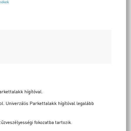
mékek
rkettalakk hígítóval.
pl. Univerzális Parkettalakk hígítóval legalább
. tűzveszélyességi fokozatba tartozik.