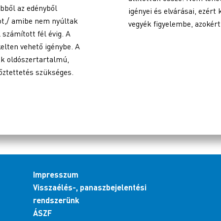
ebből az edényből
igényei és elvárásai, ezért 
ot,/ amibe nem nyúltak
vegyék figyelembe, azokért
 számított fél évig. A
elten vehető igénybe. A
kk oldószertartalmú,
őztettetés szükséges.
Impresszum
Visszaélés-, panaszbejelentési
rendszerünk
ÁSZF