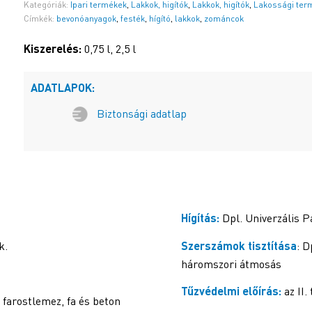
Kategóriák:
Ipari termékek
,
Lakkok, higítók
,
Lakkok, higítók
,
Lakossági ter
Címkék:
bevonóanyagok
,
festék
,
hígító
,
lakkok
,
zománcok
Kiszerelés:
0,75 l, 2,5 l
ADATLAPOK:
Biztonsági adatlap
Hígítás:
Dpl. Univerzális Pa
k.
Szerszámok tisztítása
: D
háromszori átmosás
Tűzvédelmi előírás:
az II
farostlemez, fa és beton