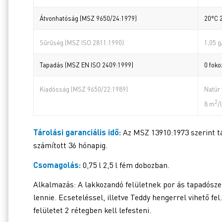
Átvonhatóság (MSZ 9650/24:1979)
20°C 
Sűrűség (MSZ ISO 2811:1990)
1,05 
Tapadás (MSZ EN ISO 2409:1999)
0 foko
Kiadósság (MSZ 9650/22:1989)
Natúr 
2
8 m
/
Tárolási garanciális idő:
Az MSZ 13910:1973 szerint tá
számított 36 hónapig.
Csomagolás:
0,75 l 2,5 l fém dobozban.
Alkalmazás: A lakkozandó felületnek por ás tapadósz
lennie. Ecseteléssel, illetve Teddy hengerrel vihető fe
felületet 2 rétegben kell lefesteni.