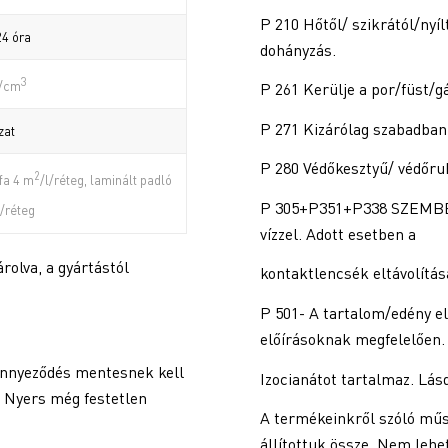
P 210 Hőtől/ szikrától/nyíl
24 óra
dohányzás.
3
g/cm
P 261 Kerülje a por/füst/
P 271 Kizárólag szabadban 
zat
P 280 Védőkesztyű/ védőru
2
fa 4 m
/l/réteg, laminált padló
P 305+P351+P338 SZEMBE K
l/réteg
vízzel. Adott esetben a
rolva, a gyártástól
kontaktlencsék eltávolítás
P 501- A tartalom/edény el
előírásoknak megfelelően.
ennyeződés mentesnek kell
Izocianátot tartalmaz. Lásd
l. Nyers még festetlen
A termékeinkről szóló műs
állítottuk össze. Nem leh