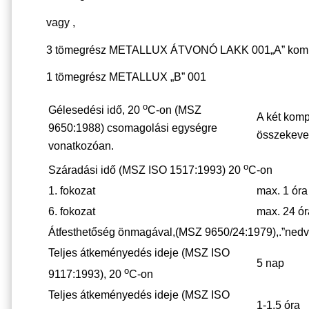
vagy ,
3 tömegrész METALLUX ÁTVONÓ LAKK 001„A” komp
1 tömegrész METALLUX „B” 001
o
Gélesedési idő, 20
C-on (MSZ
A két komp
9650:1988) csomagolási egységre
összekever
vonatkozóan.
o
Száradási idő (MSZ ISO 1517:1993) 20
C-on
1. fokozat
max. 1 óra
6. fokozat
max. 24 ór
Átfesthetőség önmagával,(MSZ 9650/24:1979),.”nedv
Teljes átkeményedés ideje (MSZ ISO
5 nap
o
9117:1993), 20
C-on
Teljes átkeményedés ideje (MSZ ISO
1-1,5 óra