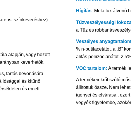
Hígítás:
Metallux átvonó hí
rens, színkeveréshez)
Tűzveszélyességi fokoza
a Tűz és robbanásveszélye
Veszélyes anyagtartalom
% n-butilacetátot, a „B” k
ála alapján, vagy hozott
alifás poliizocianátot, 2,5%
s arányban keverhetők.
VOC tartalom:
A termék l
us, tartós bevonására
A termékeinkről szóló műsz
llósággal és kitűnő
állítottuk össze. Nem leh
rsékleten és emelt
igényei és elvárásai, ezért
vegyék figyelembe, azokér