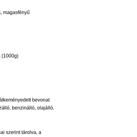
s, magasfényű
 (1000g)
 átkeményedett bevonat
zálló, benzinálló, olajálló.
 szerint tárolva, a