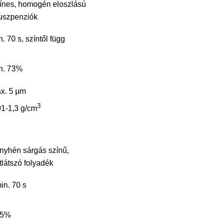
ínes, homogén eloszlású
uszpenziók
. 70 s, színtől függ
n. 73%
x. 5 µm
3
01-1,3 g/cm
nyhén sárgás színű,
tlátszó folyadék
in. 70 s
75%