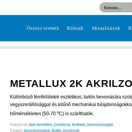
Összes termék
Rólunk
Aktualitások
R
METALLUX 2K AKRILZ
Különböző fémfelületek esztétikus, tartós bevonására szo
vegyszerállósággal és kitűnő mechanikai tulajdonságokka
o
hőmérsékleten (50-70
C) is száríthatók.
Kategóriák:
Ipari termékek
,
Zománcok, festékek, bevonóanyagok
Címkék:
bevonóanyagok
,
festék
,
zománcok