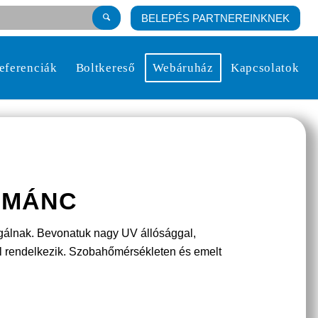
BELEPÉS PARTNEREINKNEK
eferenciák
Boltkereső
Webáruház
Kapcsolatok
OMÁNC
lgálnak. Bevonatuk nagy UV állósággal,
l rendelkezik. Szobahőmérsékleten és emelt