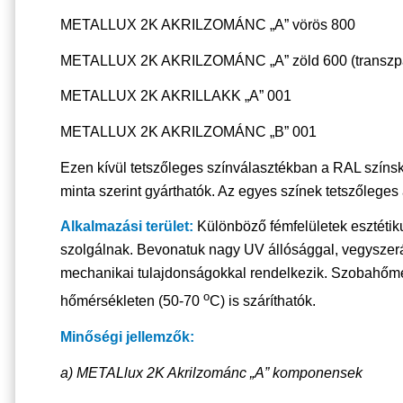
METALLUX 2K AKRILZOMÁNC „A” vörös 800
METALLUX 2K AKRILZOMÁNC „A” zöld 600 (transzpa
METALLUX 2K AKRILLAKK „A” 001
METALLUX 2K AKRILZOMÁNC „B” 001
Ezen kívül tetszőleges színválasztékban a RAL színsk
minta szerint gyárthatók. Az egyes színek tetszőlege
Alkalmazási terület:
Különböző fémfelületek esztétik
szolgálnak. Bevonatuk nagy UV állósággal, vegyszerá
mechanikai tulajdonságokkal rendelkezik. Szobahőmé
o
hőmérsékleten (50-70
C) is száríthatók.
Minőségi jellemzők:
a) METALlux 2K Akrilzománc „A” komponensek