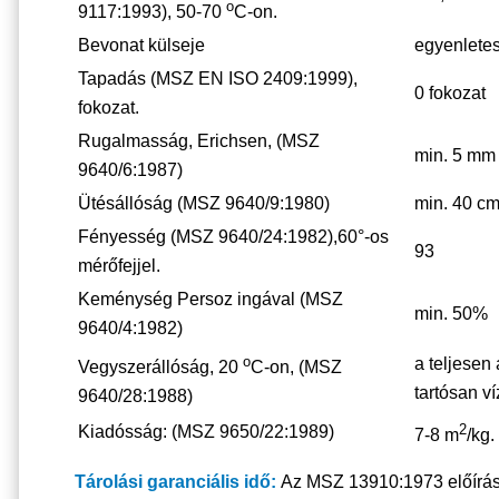
o
9117:1993), 50-70
C-on.
Bevonat külseje
egyenlete
Tapadás (MSZ EN ISO 2409:1999),
0 fokozat
fokozat.
Rugalmasság, Erichsen, (MSZ
min. 5 mm
9640/6:1987)
Ütésállóság (MSZ 9640/9:1980)
min. 40 cm
Fényesség (MSZ 9640/24:1982),60°-os
93
mérőfejjel.
Keménység Persoz ingával (MSZ
min. 50%
9640/4:1982)
o
a teljesen
Vegyszerállóság, 20
C-on, (MSZ
tartósan ví
9640/28:1988)
2
Kiadósság: (MSZ 9650/22:1989)
7-8 m
/kg.
Tárolási garanciális idő:
Az MSZ 13910:1973 előírásai