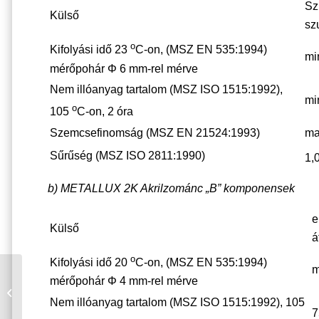
Sz
Külső
sz
o
Kifolyási idő 23
C-on, (MSZ EN 535:1994)
min
mérőpohár Φ 6 mm-rel mérve
Nem illóanyag tartalom (MSZ ISO 1515:1992),
mi
o
105
C-on, 2 óra
Szemcsefinomság (MSZ EN 21524:1993)
ma
Sűrűség (MSZ ISO 2811:1990)
1,
b) METALLUX 2K Akrilzománc „B” komponensek
e
Külső
á
o
Kifolyási idő 20
C-on, (MSZ EN 535:1994)
m
mérőpohár Φ 4 mm-rel mérve
Metallux AQUA 2K
akrilzománc
Nem illóanyag tartalom (MSZ ISO 1515:1992), 105