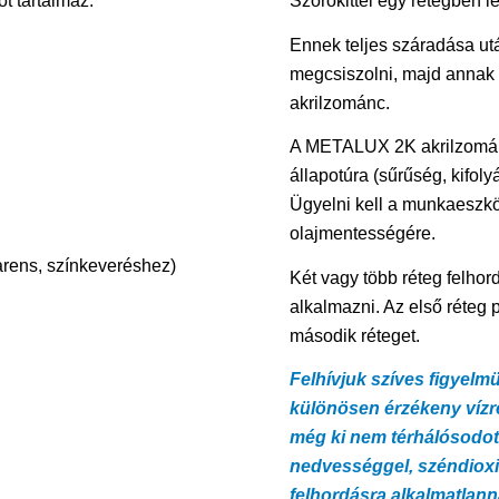
t tartalmaz.
Szórókittel egy rétegben le
Ennek teljes száradása utá
megcsiszolni, majd annak 
akrilzománc.
A METALUX 2K akrilzománc
állapotúra (sűrűség, kifolyá
Ügyelni kell a munkaeszkö
olajmentességére.
ens, színkeveréshez)
Két vagy több réteg felhor
alkalmazni. Az első réteg p
második réteget.
Felhívjuk szíves figyel
különösen érzékeny vízr
még ki nem térhálósodot
nedvességgel, széndioxi
felhordásra alkalmatlann