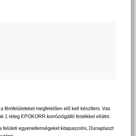
t a fémfelületeket megfelelően elő kell készíteni. Vas
juk 1 réteg EPOKORR korróziógátló festékkel ellátni.
 felületi egyenetlenségeket kitapaszolni, Dunaplaszt