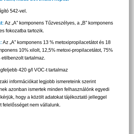
gító 542-vel.
t:
Az „A” komponens Tűzveszélyes, a „B” komponens
s fokozatba tartozik.
:
Az „A” komponens 13 % metoxipropilacetátot és 18
omponens 10% xilolt, 12,5% metoxi-propilacetátot, 75%
 etilbenzolt tartalmaz.
egfeljebb 420 g/l VOC-t tartalmaz
aki információkat legjobb ismereteink szerint
etnek azonban ismertek minden felhasználónk egyedi
 kérjük, hogy a közölt adatokat tájékoztató jelleggel
t felelősséget nem vállalunk.