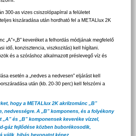
szórni.
n 300-as vizes csiszolópapírral a felületet
teljes kiszáradása után hordható fel a METALlux 2K
 „A”+„B” keveréket a felhordás módjának megfelelő
si idő, konzisztencia, viszkozitás) kell hígítani.
zök és a szóráshoz alkalmazott préslevegő víz és
dása esetén a „nedves a nedvesen” eljárást kell
orszáradása után (kb. 20-30 perc) kell felszórni a
müket, hogy a METALlux 2K akrilzománc „B”
e, nedvességre. A „B” komponens, és a folyékony
t „A” és „B” komponensek keveréke vízzel,
d-gáz fejlődése közben buborékosodik,
á válik, hibás bevonatot képez.