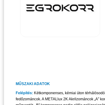
MŰSZAKI ADATOK
Felépítés:
Kétkomponenses, kémiai úton térhálósodó
fedőzománcok. A METALlux 2K Akrilzománcok „A” kom