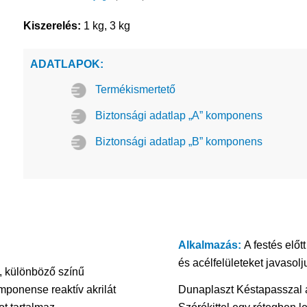
Kiszerelés:
1 kg, 3 kg
ADATLAPOK:
Termékismertető
Biztonsági adatlap „A” komponens
Biztonsági adatlap „B” komponens
Alkalmazás:
A festés előt
és acélfelületeket javasol
, különböző színű
ponense reaktív akrilát
Dunaplaszt Késtapasszal a