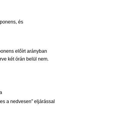
onens, és
onens előírt arányban
ve két órán belül nem.
a
es a nedvesen” eljárással